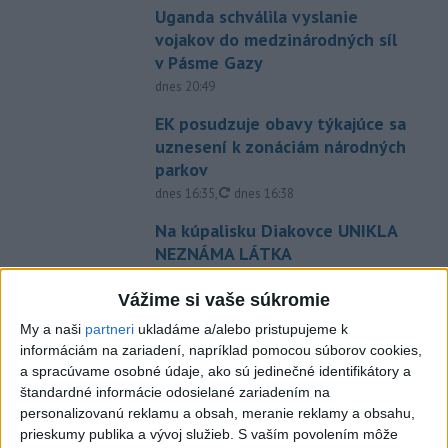
Uganda schválila vyslanie
vojakov do medzinárodných síl
v Pásme Gazy
dnes 20:49
EK posudzuje obavy týkajúce sa
uznesení k zonáciám národných
parkov
aktualizované
dnes 16:35
,
dnes 16:38
Na kúpalisku Diakovce UNIKLA
NEZNÁMA LÁTKA
aktualizované
dnes 18:23
,
dnes 18:37
Vážime si vaše súkromie
Ráž: Podpísali sme zmluvu k
My a naši
partneri
ukladáme a/alebo pristupujeme k
dokumentácii obnovy hlavnej
informáciám na zariadení, napríklad pomocou súborov cookies,
stanice
a spracúvame osobné údaje, ako sú jedinečné identifikátory a
dnes 15:26
štandardné informácie odosielané zariadením na
personalizovanú reklamu a obsah, meranie reklamy a obsahu,
KDH žiada ministra vnútra o
prieskumy publika a vývoj služieb.
S vaším povolením môže
vysvetlenie nákupu