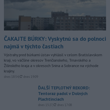
ČAKAJTE BÚRKY: Vyskytnú sa do polnoci
najmä v týchto častiach
Výstrahy pred búrkami ústav vyhlásil v celom Bratislavskom
kraji, vo väčšine okresov Trenčianskeho, Trnavského a
Žilinského kraja a v okresoch Snina a Sobrance na východe
krajiny.
aktualizované
dnes 18:54
,
dnes 19:09
ĎALŠÍ TEPLOTNÝ REKORD:
Tentoraz padol v Dolných
Plachtinciach
aktualizované
dnes 15:27
,
dnes 17:08