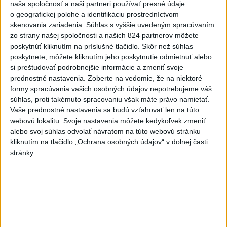
naša spoločnosť a naši partneri používať presné údaje
kamerových systémov
o geografickej polohe a identifikáciu prostredníctvom
dnes 17:40
skenovania zariadenia. Súhlas s vyššie uvedeným spracúvaním
zo strany našej spoločnosti a našich 824 partnerov môžete
Irán hrozil štátom Perzského
poskytnúť kliknutím na príslušné tlačidlo. Skôr než súhlas
zálivu zničením energetiky za
poskytnete, môžete kliknutím jeho poskytnutie odmietnuť alebo
údery USA
si preštudovať podrobnejšie informácie a zmeniť svoje
dnes 18:43
prednostné nastavenia.
Zoberte na vedomie, že na niektoré
formy spracúvania vašich osobných údajov nepotrebujeme váš
V Budapešti opäť padol
súhlas, proti takémuto spracovaniu však máte právo namietať.
teplotný rekord, tretí za päť
Vaše prednostné nastavenia sa budú vzťahovať len na túto
týždňov
webovú lokalitu. Svoje nastavenia môžete kedykoľvek zmeniť
dnes 19:15
alebo svoj súhlas odvolať návratom na túto webovú stránku
kliknutím na tlačidlo „Ochrana osobných údajov“ v dolnej časti
Slovenskí hádzanári zdolali
stránky.
Taliansko 38:37
aktualizované
dnes 16:28
,
dnes 19:55
Práve teraz
-
Ugandský parlament vo štvrtok schválil vyslanie
20:49
ugandských vojakov
do palestínskeho Pásma Gazy, kde by mali