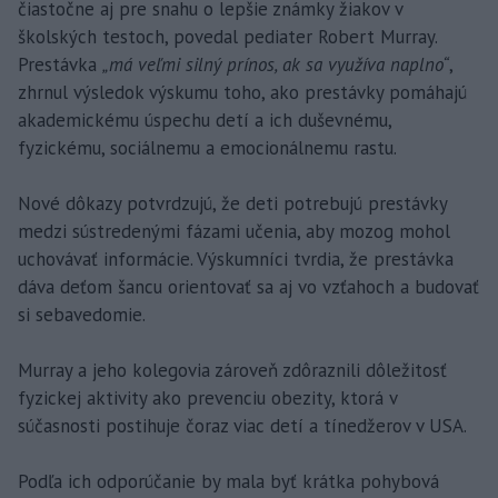
čiastočne aj pre snahu o lepšie známky žiakov v
školských testoch, povedal pediater Robert Murray.
Prestávka
„má veľmi silný prínos, ak sa využíva naplno“
,
zhrnul výsledok výskumu toho, ako prestávky pomáhajú
akademickému úspechu detí a ich duševnému,
fyzickému, sociálnemu a emocionálnemu rastu.
Nové dôkazy potvrdzujú, že deti potrebujú prestávky
medzi sústredenými fázami učenia, aby mozog mohol
uchovávať informácie. Výskumníci tvrdia, že prestávka
dáva deťom šancu orientovať sa aj vo vzťahoch a budovať
si sebavedomie.
Murray a jeho kolegovia zároveň zdôraznili dôležitosť
fyzickej aktivity ako prevenciu obezity, ktorá v
súčasnosti postihuje čoraz viac detí a tínedžerov v USA.
Podľa ich odporúčanie by mala byť krátka pohybová