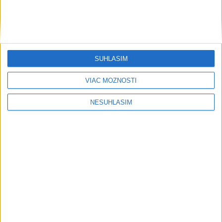
Podvodníci majú novú stratégiu,
nenechajte sa nachytať
EXTRÉMNE teplá noc: Najvyššie
maximum sa posunulo na novú úroveň
SÚHLASÍM
VIAC MOŽNOSTÍ
Šport
NESÚHLASÍM
Deväť Slovákov zabojuje na ME v Paríži o
čo najlepšie výsledky
Ambíciou u viacerých budú účasti v semifinále, respektíve vo
finále.
dnes 13:05