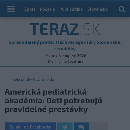
Index
Šport
Počasie
Publicistika
Slovensko
Zahranič
TERAZ
.SK
Spravodajský portál Tlačovej agentúry Slovenskej
republiky
Štvrtok
6. august 2026
Meniny má
Jozefína
< sekcia
UNESCO a veda
Americká pediatrická
akadémia: Deti potrebujú
pravidelné prestávky
Zdieľaj na Facebooku