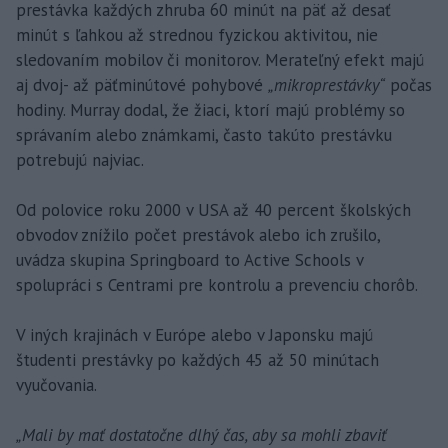
prestávka každých zhruba 60 minút na päť až desať
minút s ľahkou až strednou fyzickou aktivitou, nie
sledovaním mobilov či monitorov. Merateľný efekt majú
aj dvoj- až päťminútové pohybové
„mikroprestávky“
počas
hodiny. Murray dodal, že žiaci, ktorí majú problémy so
správaním alebo známkami, často takúto prestávku
potrebujú najviac.
Od polovice roku 2000 v USA až 40 percent školských
obvodov znížilo počet prestávok alebo ich zrušilo,
uvádza skupina Springboard to Active Schools v
spolupráci s Centrami pre kontrolu a prevenciu chorôb.
V iných krajinách v Európe alebo v Japonsku majú
študenti prestávky po každých 45 až 50 minútach
vyučovania.
„Mali by mať dostatočne dlhý čas, aby sa mohli zbaviť