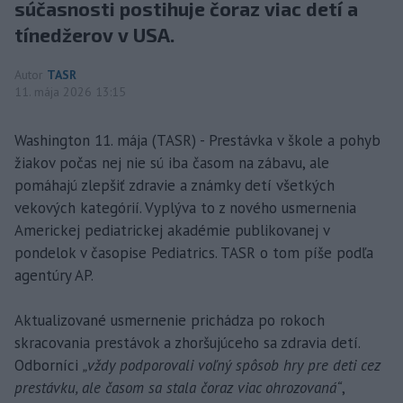
súčasnosti postihuje čoraz viac detí a
tínedžerov v USA.
Autor
TASR
11. mája 2026 13:15
Washington 11. mája (TASR) - Prestávka v škole a pohyb
žiakov počas nej nie sú iba časom na zábavu, ale
pomáhajú zlepšiť zdravie a známky detí všetkých
vekových kategórií. Vyplýva to z nového usmernenia
Americkej pediatrickej akadémie publikovanej v
pondelok v časopise Pediatrics. TASR o tom píše podľa
agentúry AP.
Aktualizované usmernenie prichádza po rokoch
skracovania prestávok a zhoršujúceho sa zdravia detí.
Odborníci
„vždy podporovali voľný spôsob hry pre deti cez
prestávku, ale časom sa stala čoraz viac ohrozovaná“
,