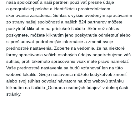
naša spoločnosť a naši partneri používať presné údaje
o geografickej polohe a identifikáciu prostredníctvom
skenovania zariadenia. Súhlas s vyššie uvedeným spracúvaním
J. Božik: Financovanie samospráv nie je
zo strany našej spoločnosti a našich 824 partnerov môžete
ich jediný problém
poskytnúť kliknutím na príslušné tlačidlo. Skôr než súhlas
poskytnete, môžete kliknutím jeho poskytnutie odmietnuť alebo
V relácii Štúdio TASR sa Oliver Remiaš o reforme samospráv
si preštudovať podrobnejšie informácie a zmeniť svoje
rozprával s predsedom Združenia miest a obcí Slovenska
prednostné nastavenia.
Zoberte na vedomie, že na niektoré
Jozefom Božikom. Reláciu nájdete aj na YouTube a
formy spracúvania vašich osobných údajov nepotrebujeme váš
podcastových platformách.
súhlas, proti takémuto spracovaniu však máte právo namietať.
dnes 7:00
Vaše prednostné nastavenia sa budú vzťahovať len na túto
webovú lokalitu. Svoje nastavenia môžete kedykoľvek zmeniť
DOČKALI SME SA: Uplynulá noc
alebo svoj súhlas odvolať návratom na túto webovú stránku
bola najchladnejšia za posledné
kliknutím na tlačidlo „Ochrana osobných údajov“ v dolnej časti
stránky.
týždne
dnes 10:27
Venhart:Bomba v Nagasaki bola
silnejšia ako v Hirošime,no
menej účinná
dnes 8:24