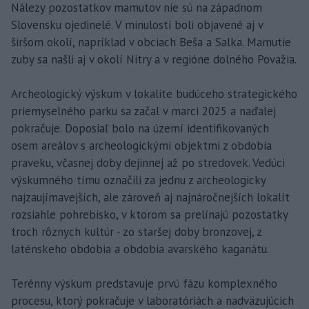
Nálezy pozostatkov mamutov nie sú na západnom
Slovensku ojedinelé. V minulosti boli objavené aj v
širšom okolí, napríklad v obciach Beša a Salka. Mamutie
zuby sa našli aj v okolí Nitry a v regióne dolného Považia.
Archeologický výskum v lokalite budúceho strategického
priemyselného parku sa začal v marci 2025 a naďalej
pokračuje. Doposiaľ bolo na území identifikovaných
osem areálov s archeologickými objektmi z obdobia
praveku, včasnej doby dejinnej až po stredovek. Vedúci
výskumného tímu označili za jednu z archeologicky
najzaujímavejších, ale zároveň aj najnáročnejších lokalít
rozsiahle pohrebisko, v ktorom sa prelínajú pozostatky
troch rôznych kultúr - zo staršej doby bronzovej, z
laténskeho obdobia a obdobia avarského kaganátu.
Terénny výskum predstavuje prvú fázu komplexného
procesu, ktorý pokračuje v laboratóriách a nadväzujúcich