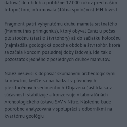
datovať do obdobia približne 12.000 rokov pred naším
letopočtom, informovala štátna spoločnosť MH Invest.
Fragment patrí vyhynutému druhu mamuta srstnatého
(Mammuthus primigenius), ktorý obýval Euráziu počas
pleistocénu (staršie štvrtohory) až do začiatku holocénu
(najmladšia geologická epocha obdobia štvrtohôr, ktorá
sa začala koncom poslednej doby ľadovej). Ide tak o
pozostatok jedného z posledných druhov mamutov.
Nález nesúvisí s doposiaľ skúmanými archeologickými
kontextmi, keďže sa nachádzal v pôvodných
pleistocénnych sedimentoch. Objavená časť kla sa v
súčasnosti stabilizuje a konzervuje v laboratóriách
Archeologického ústavu SAV v Nitre. Následne bude
podrobne analyzovaná v spolupráci s odborníkmi na
kvartérnu geológiu.