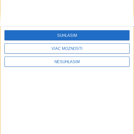
Regióny
OZ Vŕby je sprievodcom pacientov na
ceste onkologickým ochorením
dnes 10:38
SÚHLASÍM
VIAC MOŽNOSTÍ
Dožinkové slávnosti v Lednici odštartujú sprievodom obcou
NESÚHLASÍM
Mestkí policajti boli za rok pri 31 prípadoch diviačej zveri
Tomášikovo vyhlásilo tender na prvú etapu obnovy
tamojšieho kaštieľa