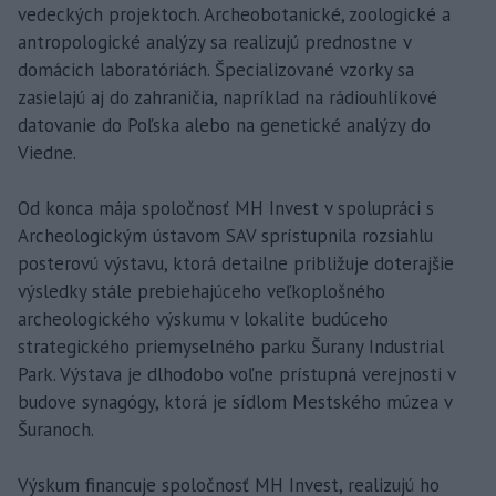
vedeckých projektoch. Archeobotanické, zoologické a
antropologické analýzy sa realizujú prednostne v
domácich laboratóriách. Špecializované vzorky sa
zasielajú aj do zahraničia, napríklad na rádiouhlíkové
datovanie do Poľska alebo na genetické analýzy do
Viedne.
Od konca mája spoločnosť MH Invest v spolupráci s
Archeologickým ústavom SAV sprístupnila rozsiahlu
posterovú výstavu, ktorá detailne približuje doterajšie
výsledky stále prebiehajúceho veľkoplošného
archeologického výskumu v lokalite budúceho
strategického priemyselného parku Šurany Industrial
Park. Výstava je dlhodobo voľne prístupná verejnosti v
budove synagógy, ktorá je sídlom Mestského múzea v
Šuranoch.
Výskum financuje spoločnosť MH Invest, realizujú ho