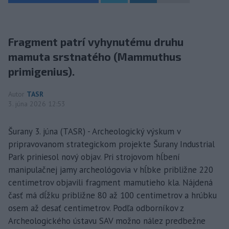
Fragment patrí vyhynutému druhu
mamuta srstnatého (Mammuthus
primigenius).
Autor
TASR
3. júna 2026 12:53
Šurany 3. júna (TASR) - Archeologický výskum v
pripravovanom strategickom projekte Šurany Industrial
Park priniesol nový objav. Pri strojovom hĺbení
manipulačnej jamy archeológovia v hĺbke približne 220
centimetrov objavili fragment mamutieho kla. Nájdená
časť má dĺžku približne 80 až 100 centimetrov a hrúbku
osem až desať centimetrov. Podľa odborníkov z
Archeologického ústavu SAV možno nález predbežne