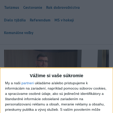
Turizmus
Cestovanie
Rok dobrovoľníctva
Dielo týždňa
Referendum
MS v hokeji
Komunálne voľby
Vážime si vaše súkromie
My a naši
partneri
ukladáme a/alebo pristupujeme k
informáciám na zariadení, napríklad pomocou súborov cookies,
a spracúvame osobné údaje, ako sú jedinečné identifikátory a
štandardné informácie odosielané zariadením na
personalizovanú reklamu a obsah, meranie reklamy a obsahu,
prieskumy publika a vývoj služieb.
S vaším povolením môže