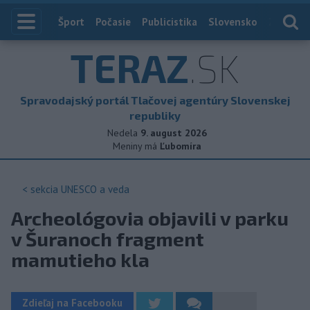
Index
Šport
Počasie
Publicistika
Slovensko
Zahranič
TERAZ
.SK
Spravodajský portál Tlačovej agentúry Slovenskej
republiky
Nedela
9. august 2026
Meniny má
Ľubomíra
< sekcia
UNESCO a veda
Archeológovia objavili v parku
v Šuranoch fragment
mamutieho kla
Zdieľaj na Facebooku