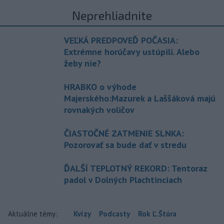
Neprehliadnite
VEĽKÁ PREDPOVEĎ POČASIA:
Extrémne horúčavy ustúpili. Alebo
žeby nie?
HRABKO o výhode
Majerského:Mazurek a Laššáková majú
rovnakých voličov
ČIASTOČNÉ ZATMENIE SLNKA:
Pozorovať sa bude dať v stredu
ĎALŠÍ TEPLOTNÝ REKORD: Tentoraz
padol v Dolných Plachtinciach
Aktuálne témy:
Kvízy
Podcasty
Rok Ľ.Štúra