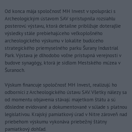
Od konca mája spoločnosť MH Invest v spolupráci s
Archeologickým ústavom SAV sprístupnila rozsiahlu
posterovú výstavu, ktorá detailne približuje doterajšie
výsledky stále prebiehajúceho veľkoplošného
archeologického výskumu v lokalite budúceho
strategického priemyselného parku Šurany Industrial
Park. Výstava je dlhodobo voľne prístupná verejnosti v
budove synagógy, ktorá je sídlom Mestského múzea v
Šuranoch.
Výskum financuje spoločnosť MH Invest, realizujú ho
odborníci z Archeologického ústavu SAV. Všetky nálezy sa
od momentu objavenia stávajú majetkom štátu a sú
dôsledne evidované a dokumentované v súlade s platnou
legislatívou. Krajský pamiatkový úrad v Nitre zároveň nad
priebehom výskumu vykonáva priebežný štátny
pamiatkový dohľad.