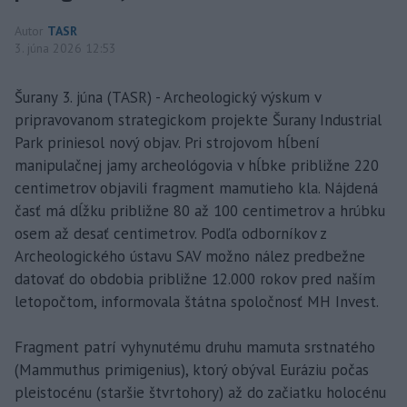
Autor
TASR
3. júna 2026 12:53
Šurany 3. júna (TASR) - Archeologický výskum v
pripravovanom strategickom projekte Šurany Industrial
Park priniesol nový objav. Pri strojovom hĺbení
manipulačnej jamy archeológovia v hĺbke približne 220
centimetrov objavili fragment mamutieho kla. Nájdená
časť má dĺžku približne 80 až 100 centimetrov a hrúbku
osem až desať centimetrov. Podľa odborníkov z
Archeologického ústavu SAV možno nález predbežne
datovať do obdobia približne 12.000 rokov pred naším
letopočtom, informovala štátna spoločnosť MH Invest.
Fragment patrí vyhynutému druhu mamuta srstnatého
(Mammuthus primigenius), ktorý obýval Euráziu počas
pleistocénu (staršie štvrtohory) až do začiatku holocénu