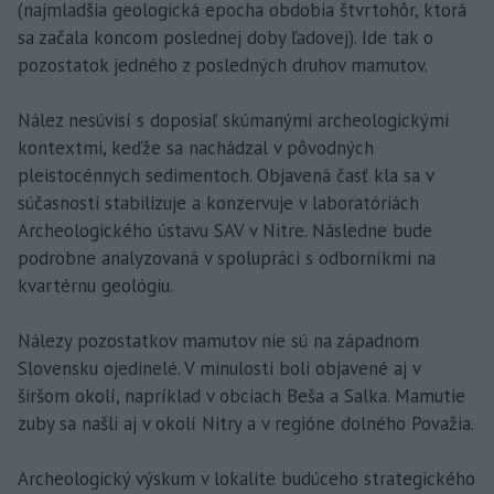
(najmladšia geologická epocha obdobia štvrtohôr, ktorá
sa začala koncom poslednej doby ľadovej). Ide tak o
pozostatok jedného z posledných druhov mamutov.
Nález nesúvisí s doposiaľ skúmanými archeologickými
kontextmi, keďže sa nachádzal v pôvodných
pleistocénnych sedimentoch. Objavená časť kla sa v
súčasnosti stabilizuje a konzervuje v laboratóriách
Archeologického ústavu SAV v Nitre. Následne bude
podrobne analyzovaná v spolupráci s odborníkmi na
kvartérnu geológiu.
Nálezy pozostatkov mamutov nie sú na západnom
Slovensku ojedinelé. V minulosti boli objavené aj v
širšom okolí, napríklad v obciach Beša a Salka. Mamutie
zuby sa našli aj v okolí Nitry a v regióne dolného Považia.
Archeologický výskum v lokalite budúceho strategického