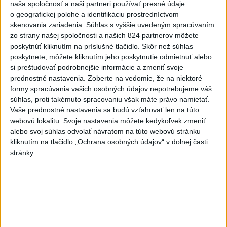
naša spoločnosť a naši partneri používať presné údaje
DOČKALI SME SA: Uplynulá noc
o geografickej polohe a identifikáciu prostredníctvom
bola najchladnejšia za posledné
skenovania zariadenia. Súhlas s vyššie uvedeným spracúvaním
zo strany našej spoločnosti a našich 824 partnerov môžete
týždne
poskytnúť kliknutím na príslušné tlačidlo. Skôr než súhlas
dnes 10:27
poskytnete, môžete kliknutím jeho poskytnutie odmietnuť alebo
Chlapec obvinený zo streľby v
si preštudovať podrobnejšie informácie a zmeniť svoje
prednostné nastavenia.
Zoberte na vedomie, že na niektoré
Thajsku sledoval násilný obsah
formy spracúvania vašich osobných údajov nepotrebujeme váš
online
súhlas, proti takémuto spracovaniu však máte právo namietať.
dnes 12:01
Vaše prednostné nastavenia sa budú vzťahovať len na túto
webovú lokalitu. Svoje nastavenia môžete kedykoľvek zmeniť
Gardy neotvoria Hormuzský
alebo svoj súhlas odvolať návratom na túto webovú stránku
prieliv, kým USA neprijmú
kliknutím na tlačidlo „Ochrana osobných údajov“ v dolnej časti
podmienky Teheránu
stránky.
dnes 12:25
CYKLISTU NAPADOL MEDVEĎ:Z
Valčianskej doliny ho previezli
do nemocnice
dnes 12:59