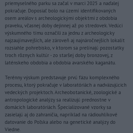
priemyselného parku sa začal v marci 2025 a naďalej
pokračuje. Doposiaľ bolo na území identifikovaných
osem areálov s archeologickými objektmi z obdobia
praveku, včasnej doby dejinnej až po stredovek. Vedúci
výskumného tímu označili za jednu z archeologicky
najzaujímavejších, ale zároveň aj najnáročnejších lokalít
rozsiahle pohrebisko, v ktorom sa prelínajú pozostatky
troch rôznych kultúr - zo staršej doby bronzovej, z
laténskeho obdobia a obdobia avarského kaganátu.
Terénny výskum predstavuje prvú fázu komplexného
procesu, ktorý pokračuje v laboratóriách a nadväzujúcich
vedeckých projektoch. Archeobotanické, zoologické a
antropologické analýzy sa realizujú prednostne v
domácich laboratóriách. Špecializované vzorky sa
zasielajú aj do zahraničia, napríklad na rádiouhlíkové
datovanie do Poľska alebo na genetické analýzy do
Viedne.