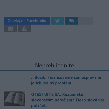
Zdieľaj na Facebooku
Neprehliadnite
J. Božik: Financovanie samospráv nie
je ich jediný problém
OTESTUJTE SA: Rozumiete
slovenským nárečiam? Tieto slová vás
potrápia