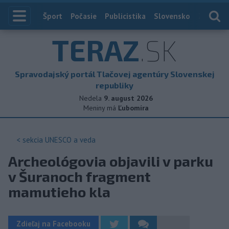
Index
Šport
Počasie
Publicistika
Slovensko
Zahranič
TERAZ
.SK
Spravodajský portál Tlačovej agentúry Slovenskej
republiky
Nedela
9. august 2026
Meniny má
Ľubomíra
< sekcia
UNESCO a veda
Archeológovia objavili v parku
v Šuranoch fragment
mamutieho kla
Zdieľaj na Facebooku