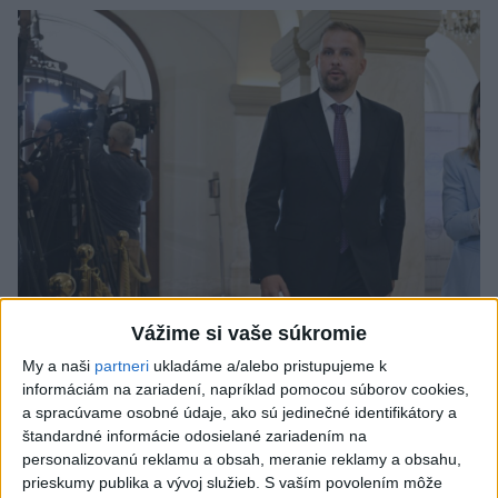
Vážime si vaše súkromie
Šaško chce v krátkom čase predstaviť
My a naši
partneri
ukladáme a/alebo pristupujeme k
riešenie pre záchrankový tender
informáciám na zariadení, napríklad pomocou súborov cookies,
a spracúvame osobné údaje, ako sú jedinečné identifikátory a
Šéf rezortu zároveň potvrdil, že nové klimatizácie, do ktorých
štandardné informácie odosielané zariadením na
investovalo ministerstvo, sa postupne inštalujú do nemocníc.
personalizovanú reklamu a obsah, meranie reklamy a obsahu,
dnes 11:58
prieskumy publika a vývoj služieb.
S vaším povolením môže