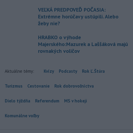
VEĽKÁ PREDPOVEĎ POČASIA:
Extrémne horúčavy ustúpili. Alebo
žeby nie?
HRABKO o výhode
Majerského:Mazurek a Laššáková majú
rovnakých voličov
Aktuálne témy:
Kvízy
Podcasty
Rok Ľ.Štúra
Turizmus
Cestovanie
Rok dobrovoľníctva
Dielo týždňa
Referendum
MS v hokeji
Komunálne voľby