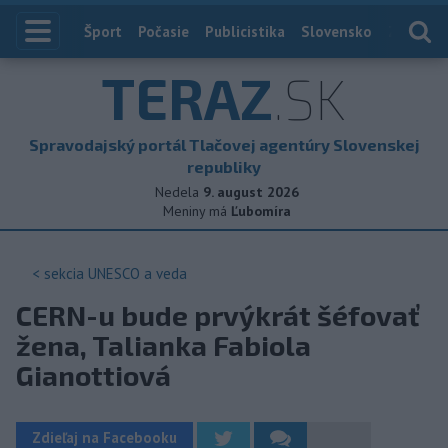
Index
Šport
Počasie
Publicistika
Slovensko
Zahranič
TERAZ
.SK
Spravodajský portál Tlačovej agentúry Slovenskej
republiky
Nedela
9. august 2026
Meniny má
Ľubomíra
< sekcia
UNESCO a veda
CERN-u bude prvýkrát šéfovať
žena, Talianka Fabiola
Gianottiová
Zdieľaj na Facebooku