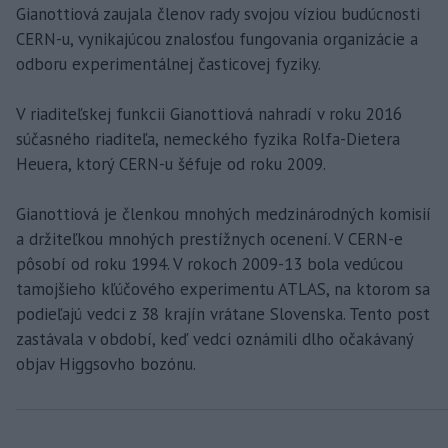
Gianottiová zaujala členov rady svojou víziou budúcnosti
CERN-u, vynikajúcou znalosťou fungovania organizácie a
odboru experimentálnej časticovej fyziky.
V riaditeľskej funkcii Gianottiová nahradí v roku 2016
súčasného riaditeľa, nemeckého fyzika Rolfa-Dietera
Heuera, ktorý CERN-u šéfuje od roku 2009.
Gianottiová je členkou mnohých medzinárodných komisií
a držiteľkou mnohých prestížnych ocenení. V CERN-e
pôsobí od roku 1994. V rokoch 2009-13 bola vedúcou
tamojšieho kľúčového experimentu ATLAS, na ktorom sa
podieľajú vedci z 38 krajín vrátane Slovenska. Tento post
zastávala v období, keď vedci oznámili dlho očakávaný
objav Higgsovho bozónu.