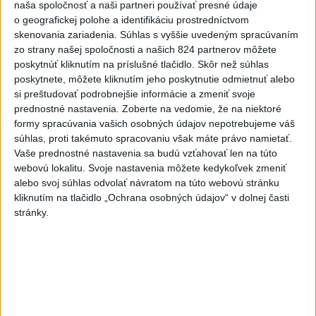
naša spoločnosť a naši partneri používať presné údaje
to nepáči
o geografickej polohe a identifikáciu prostredníctvom
5
Festival Lovestream 2026 pokračuje, druhý deň zakončil
skenovania zariadenia. Súhlas s vyššie uvedeným spracúvaním
zo strany našej spoločnosti a našich 824 partnerov môžete
Robbie Williams
poskytnúť kliknutím na príslušné tlačidlo. Skôr než súhlas
6
OTESTUJTE SA: Rozumiete slovenským nárečiam? Tieto
poskytnete, môžete kliknutím jeho poskytnutie odmietnuť alebo
si preštudovať podrobnejšie informácie a zmeniť svoje
slová vás potrápia
prednostné nastavenia.
Zoberte na vedomie, že na niektoré
7
POŽIAR PRI BRATISLAVE: Plamene pohltili skládku
formy spracúvania vašich osobných údajov nepotrebujeme váš
súhlas, proti takémuto spracovaniu však máte právo namietať.
odpadu
Vaše prednostné nastavenia sa budú vzťahovať len na túto
webovú lokalitu. Svoje nastavenia môžete kedykoľvek zmeniť
Najnovšie správy na Teraz.sk
alebo svoj súhlas odvolať návratom na túto webovú stránku
kliknutím na tlačidlo „Ochrana osobných údajov“ v dolnej časti
Vyhlásenia
stránky.
Priame prenosy z Národnej rady SR
Politika na sociálnych sieťach