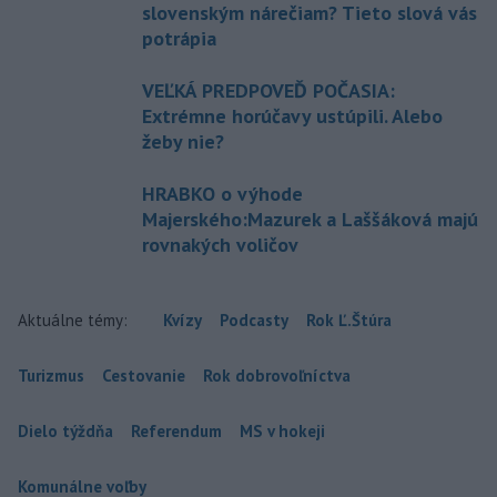
slovenským nárečiam? Tieto slová vás
potrápia
VEĽKÁ PREDPOVEĎ POČASIA:
Extrémne horúčavy ustúpili. Alebo
žeby nie?
HRABKO o výhode
Majerského:Mazurek a Laššáková majú
rovnakých voličov
Aktuálne témy:
Kvízy
Podcasty
Rok Ľ.Štúra
Turizmus
Cestovanie
Rok dobrovoľníctva
Dielo týždňa
Referendum
MS v hokeji
Komunálne voľby