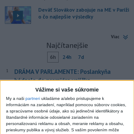
Deväť Slovákov zabojuje na ME v Paríži
o čo najlepšie výsledky
Viac
Najčítanejšie
6h
24h
7d
DRÁMA V PARLAMENTE: Poslankyňa
1
hádzala do premiéra vajíčka
Vážime si vaše súkromie
2
CYKLISTU NAPADOL MEDVEĎ:Z Valčianskej doliny ho
My a naši
partneri
ukladáme a/alebo pristupujeme k
previezli do nemocnice
informáciám na zariadení, napríklad pomocou súborov cookies,
3
Darina Pačutová pomáha pacientom vo Vranove nad
a spracúvame osobné údaje, ako sú jedinečné identifikátory a
štandardné informácie odosielané zariadením na
Topľou slovom
personalizovanú reklamu a obsah, meranie reklamy a obsahu,
4
Skončili ďalšie desiatky menších pôšt, samosprávam sa
prieskumy publika a vývoj služieb.
S vaším povolením môže