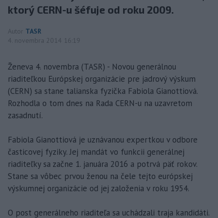
ktorý CERN-u šéfuje od roku 2009.
Autor
TASR
4. novembra 2014 16:19
Ženeva 4. novembra (TASR) - Novou generálnou
riaditeľkou Európskej organizácie pre jadrový výskum
(CERN) sa stane talianska fyzička Fabiola Gianottiová.
Rozhodla o tom dnes na Rada CERN-u na uzavretom
zasadnutí.
Fabiola Gianottiová je uznávanou expertkou v odbore
časticovej fyziky. Jej mandát vo funkcii generálnej
riaditeľky sa začne 1. januára 2016 a potrvá päť rokov.
Stane sa vôbec prvou ženou na čele tejto európskej
výskumnej organizácie od jej založenia v roku 1954.
O post generálneho riaditeľa sa uchádzali traja kandidáti.