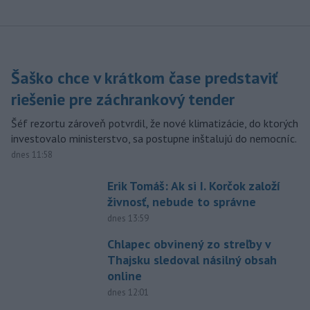
Šaško chce v krátkom čase predstaviť
riešenie pre záchrankový tender
Šéf rezortu zároveň potvrdil, že nové klimatizácie, do ktorých
investovalo ministerstvo, sa postupne inštalujú do nemocníc.
dnes 11:58
Erik Tomáš: Ak si I. Korčok založí
živnosť, nebude to správne
dnes 13:59
Chlapec obvinený zo streľby v
Thajsku sledoval násilný obsah
online
dnes 12:01