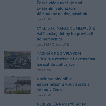
Česká vláda uvažuje nad
zvýšením valorizácie
dôchodkov na dvojnásobok
dnes 16:49
CYKLISTU NAPADOL MEDVEĎ:Z
Valčianskej doliny ho previezli
do nemocnice
aktualizované
dnes 12:59
,
dnes 13:41
TAXIKÁR POD VPLYVOM
DROG:Na festivale Lovestream
narazil do policajtov
dnes 12:30
Novinára obvinili z
antisemitizmu v súvislosti s
krízou v Ceute
dnes 16:20
NEBEZPEČNÁ POTÝČKA: Po