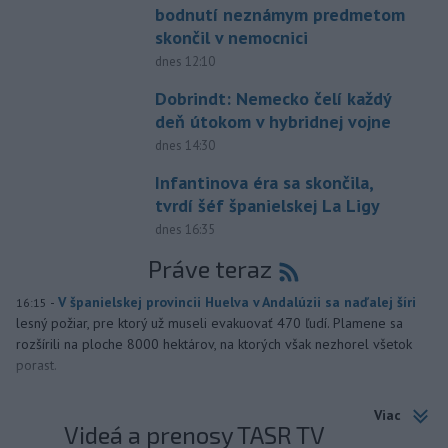
bodnutí neznámym predmetom
skončil v nemocnici
dnes 12:10
Dobrindt: Nemecko čelí každý
deň útokom v hybridnej vojne
dnes 14:30
Infantinova éra sa skončila,
tvrdí šéf španielskej La Ligy
dnes 16:35
Práve teraz
-
V španielskej provincii Huelva v Andalúzii sa naďalej šíri
16:15
lesný požiar, pre ktorý už museli evakuovať 470 ľudí. Plamene sa
rozšírili na ploche 8000 hektárov, na ktorých však nezhorel všetok
porast.
Viac
Videá a prenosy TASR TV