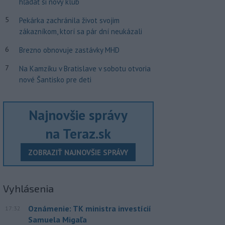
hľadať si nový klub
5
Pekárka zachránila život svojim
zákazníkom, ktorí sa pár dní neukázali
6
Brezno obnovuje zastávky MHD
7
Na Kamzíku v Bratislave v sobotu otvoria
nové Šantisko pre deti
Najnovšie správy
na Teraz.sk
ZOBRAZIŤ NAJNOVŠIE SPRÁVY
Vyhlásenia
Oznámenie: TK ministra investícií
17:32
Samuela Migaľa