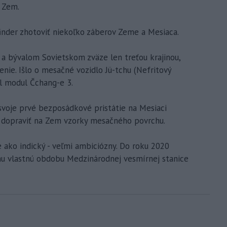
a Zem.
hfinder zhotoviť niekoľko záberov Zeme a Mesiaca.
 a bývalom Sovietskom zväze len treťou krajinou,
enie. Išlo o mesačné vozidlo Jü-tchu (Nefritový
il modul Čchang-e 3.
 svoje prvé bezposádkové pristátie na Mesiaci
e dopraviť na Zem vzorky mesačného povrchu.
 ako indický - veľmi ambiciózny. Do roku 2020
hu vlastnú obdobu Medzinárodnej vesmírnej stanice