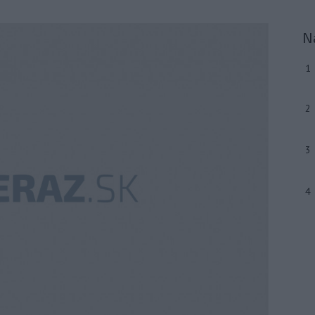
N
1
2
3
4