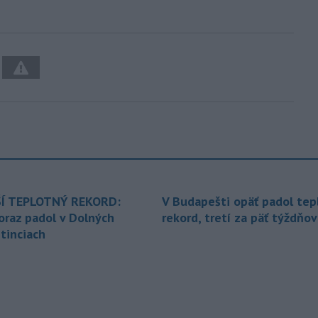
Í TEPLOTNÝ REKORD:
V Budapešti opäť padol tep
oraz padol v Dolných
rekord, tretí za päť týždňov
tinciach