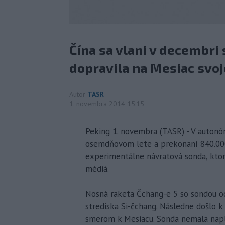
Čína sa vlani v decembri 
dopravila na Mesiac svoj
Autor
TASR
1. novembra 2014 15:15
Peking 1. novembra (TASR) - V auton
osemdňovom lete a prekonaní 840.000
experimentálne návratová sonda, ktor
médiá.
Nosná raketa Čchang-e 5 so sondou od
strediska Si-čchang. Následne došlo k
smerom k Mesiacu. Sonda nemala naplá