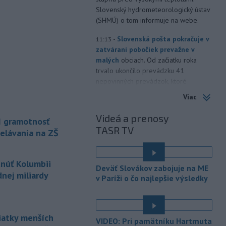
Slovenský hydrometeorologický ústav
(SHMÚ) o tom informuje na webe.
-
Slovenská pošta pokračuje v
11:13
zatváraní pobočiek prevažne v
malých
obciach. Od začiatku roka
trvalo ukončilo prevádzku 41
nepovinných prevádzok, ktoré
fungovali nad rámec poštovej licencie.
Viac
-
Nepálski záchranári
10:58
Videá a prenosy
I gramotnosť
spozorovali päť tiel na mieste, kde
TASR TV
minulý
rok zmizli piati horolezci,
elávania na ZŠ
uviedli v sobotu tamojšie orgány.
TASR o tom informuje podľa správy
tnúť Kolumbii
agentúry Reuters.
Deväť Slovákov zabojuje na ME
nej miliardy
v Paríži o čo najlepšie výsledky
-
Senát Spojených štátov v
10:47
sobotu schválil Todda Blanchea
ako ministra
spravodlivosti. Blanche
bol poverený vedením tohto rezortu
siatky menších
VIDEO: Pri pamätníku Hartmuta
od apríla, keď americký prezident