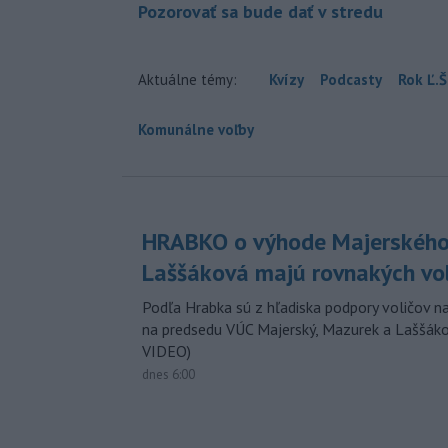
Pozorovať sa bude dať v stredu
Aktuálne témy:
Kvízy
Podcasty
Rok Ľ.Š
Komunálne voľby
HRABKO o výhode Majerského
Laššáková majú rovnakých vo
Podľa Hrabka sú z hľadiska podpory voličov na
na predsedu VÚC Majerský, Mazurek a Laššák
VIDEO)
dnes 6:00