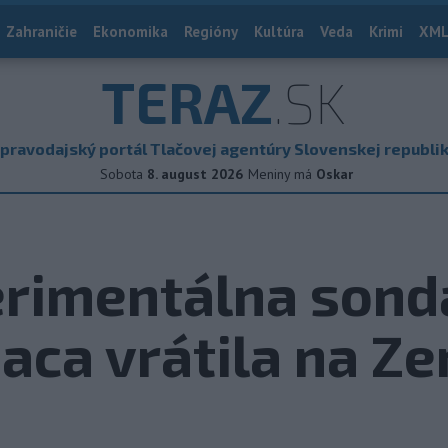
Zahraničie
Ekonomika
Regióny
Kultúra
Veda
Krimi
XML
TERAZ
.SK
pravodajský portál Tlačovej agentúry Slovenskej republi
Sobota
8. august 2026
Meniny má
Oskar
erimentálna sond
aca vrátila na Z