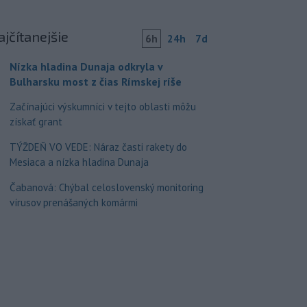
ajčítanejšie
6h
24h
7d
Nízka hladina Dunaja odkryla v
Bulharsku most z čias Rímskej ríše
Začínajúci výskumníci v tejto oblasti môžu
získať grant
TÝŽDEŇ VO VEDE: Náraz časti rakety do
Mesiaca a nízka hladina Dunaja
Čabanová: Chýbal celoslovenský monitoring
vírusov prenášaných komármi