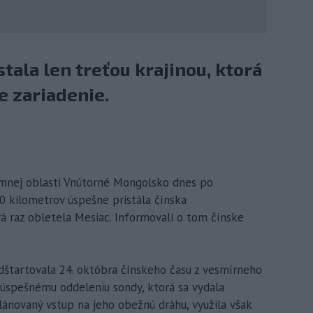
stala len treťou krajinou, ktorá
e zariadenie.
ómnej oblasti Vnútorné Mongolsko dnes po
 kilometrov úspešne pristála čínska
á raz obletela Mesiac. Informovali o tom čínske
štartovala 24. októbra čínskeho času z vesmírneho
 úspešnému oddeleniu sondy, ktorá sa vydala
novaný vstup na jeho obežnú dráhu, využila však