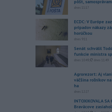
pôšt, samosprávam
dnes 11:17
ECDC: V Európe za
prípadov nákazy z
horúčkou
dnes 9:11
Senát schválil Tod
funkcie ministra sp
aktualizovan
dnes 10:49
,
dnes 11:49
Agrorezort: Aj vlan
väčšina roľníkov n
ha
dnes 12:27
INTOXIKOVALA SA O
Braväcove zasiahol