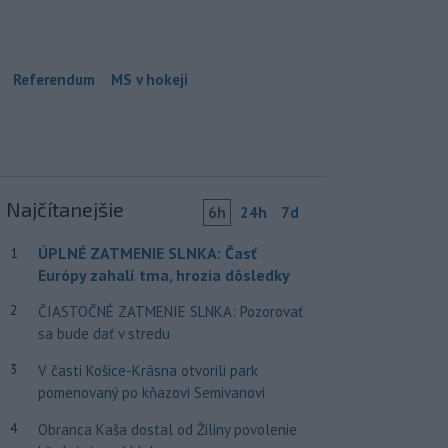
Referendum
MS v hokeji
Najčítanejšie
6h
24h
7d
ÚPLNÉ ZATMENIE SLNKA: Časť
1
Európy zahalí tma, hrozia dôsledky
2
ČIASTOČNÉ ZATMENIE SLNKA: Pozorovať
sa bude dať v stredu
3
V časti Košice-Krásna otvorili park
pomenovaný po kňazovi Semivanovi
4
Obranca Kaša dostal od Žiliny povolenie