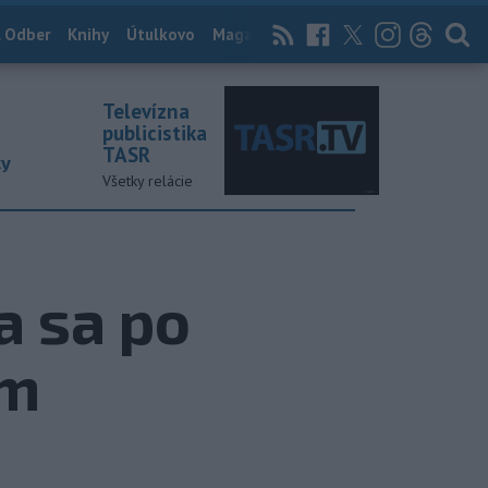
 Odber
Knihy
Útulkovo
Magazín
News Now
Archív
TASR
Televízna
publicistika
TASR
ky
Všetky relácie
a sa po
em