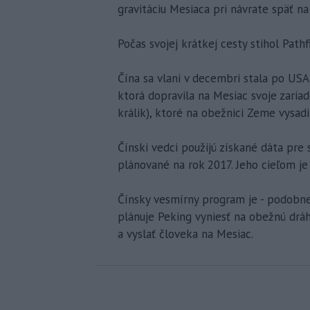
gravitáciu Mesiaca pri návrate späť n
Počas svojej krátkej cesty stihol Pat
Čína sa vlani v decembri stala po USA
ktorá dopravila na Mesiac svoje zariad
králik), ktoré na obežnici Zeme vysad
Čínski vedci použijú získané dáta pre
plánované na rok 2017. Jeho cieľom j
Čínsky vesmírny program je - podobne
plánuje Peking vyniesť na obežnú drá
a vyslať človeka na Mesiac.