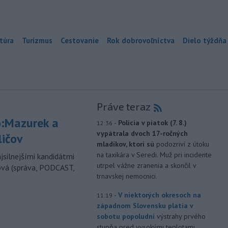
túra
Turizmus
Cestovanie
Rok dobrovoľníctva
Dielo týždňa
Práve teraz
:Mazurek a
-
Polícia v piatok (7. 8.)
12:36
vypátrala dvoch 17-ročných
ličov
mladíkov, ktorí sú
podozriví z útoku
na taxikára v Seredi. Muž pri incidente
jsilnejšími kandidátmi
utrpel vážne zranenia a skončil v
ová (správa, PODCAST,
trnavskej nemocnici.
-
V niektorých okresoch na
11:19
západnom Slovensku platia v
sobotu popoludní
výstrahy prvého
stupňa pred vysokými teplotami.