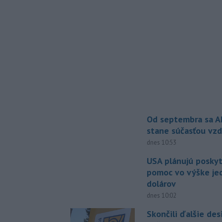
Od septembra sa A
stane súčasťou vzd
dnes 10:53
USA plánujú posky
pomoc vo výške jed
dolárov
dnes 10:02
Skončili ďalšie de