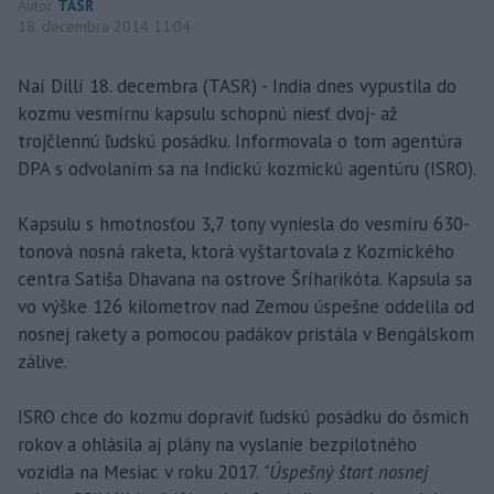
Autor
TASR
18. decembra 2014 11:04
Naí Dillí 18. decembra (TASR) - India dnes vypustila do
kozmu vesmírnu kapsulu schopnú niesť dvoj- až
trojčlennú ľudskú posádku. Informovala o tom agentúra
DPA s odvolaním sa na Indickú kozmickú agentúru (ISRO).
Kapsulu s hmotnosťou 3,7 tony vyniesla do vesmíru 630-
tonová nosná raketa, ktorá vyštartovala z Kozmického
centra Satiša Dhavana na ostrove Šríharikóta. Kapsula sa
vo výške 126 kilometrov nad Zemou úspešne oddelila od
nosnej rakety a pomocou padákov pristála v Bengálskom
zálive.
ISRO chce do kozmu dopraviť ľudskú posádku do ôsmich
rokov a ohlásila aj plány na vyslanie bezpilotného
vozidla na Mesiac v roku 2017.
"Úspešný štart nosnej