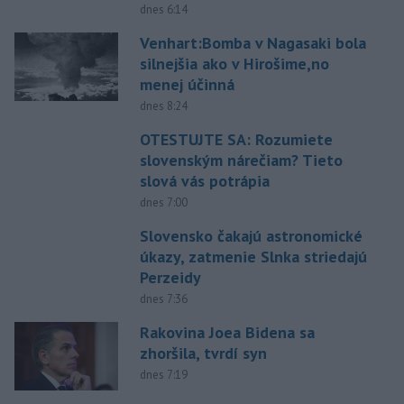
dnes 6:14
Venhart:Bomba v Nagasaki bola
silnejšia ako v Hirošime,no
menej účinná
dnes 8:24
OTESTUJTE SA: Rozumiete
slovenským nárečiam? Tieto
slová vás potrápia
dnes 7:00
Slovensko čakajú astronomické
úkazy, zatmenie Slnka striedajú
Perzeidy
dnes 7:36
Rakovina Joea Bidena sa
zhoršila, tvrdí syn
dnes 7:19