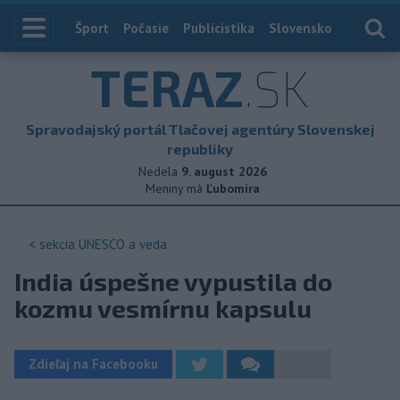
Index
Šport
Počasie
Publicistika
Slovensko
Zahranič
TERAZ
.SK
Spravodajský portál Tlačovej agentúry Slovenskej
republiky
Nedela
9. august 2026
Meniny má
Ľubomíra
< sekcia
UNESCO a veda
India úspešne vypustila do
kozmu vesmírnu kapsulu
Zdieľaj na Facebooku