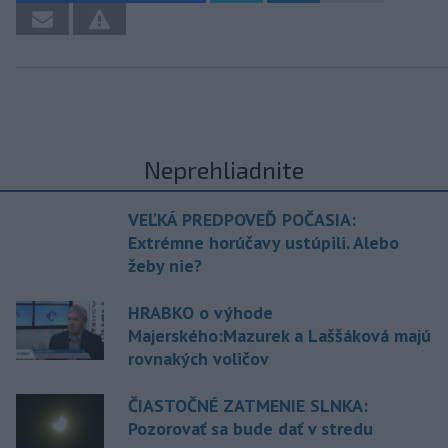
Neprehliadnite
VEĽKÁ PREDPOVEĎ POČASIA:
Extrémne horúčavy ustúpili. Alebo
žeby nie?
HRABKO o výhode
Majerského:Mazurek a Laššáková majú
rovnakých voličov
ČIASTOČNÉ ZATMENIE SLNKA:
Pozorovať sa bude dať v stredu