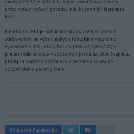
rakety GSLV-III je ďalším triumfom brilantnosti a tvrdej
práce našich vedcov,"
povedal indický premiér Naréndra
Módí.
Raketa GSLV-III je poháňaná skvapalneným plynom
udržiavaným na veľmi nízkych teplotách v systéme
vyvinutom v Indii, ktorý bol po prvý raz vyskúšaný v
januári. India sa stala v septembri prvou ázijskou krajinou,
ktorej sa podarilo dostať svoju vesmírnu sondu na
obežnú dráhu planéty Mars.
Zdieľaj na Facebooku