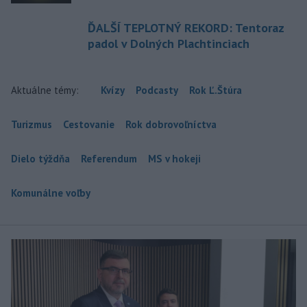
ĎALŠÍ TEPLOTNÝ REKORD: Tentoraz
padol v Dolných Plachtinciach
Aktuálne témy:
Kvízy
Podcasty
Rok Ľ.Štúra
Turizmus
Cestovanie
Rok dobrovoľníctva
Dielo týždňa
Referendum
MS v hokeji
Komunálne voľby