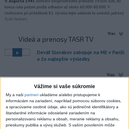
9. augusta 1945
zomrelo bezprostredne približne 39.000 ľudí, do
konca roka potom podľa odhadov až okolo 60.000-80.000. V
rozhovore pri príležitosti 81. výročia tejto udalosti to uviedol jadrový
fyzik Venhart.
Viac
Videá a prenosy TASR TV
Deväť Slovákov zabojuje na ME v Paríži
o čo najlepšie výsledky
Viac
Najčítanejšie
Vážime si vaše súkromie
6h
24h
7d
My a naši
partneri
ukladáme a/alebo pristupujeme k
informáciám na zariadení, napríklad pomocou súborov cookies,
DRÁMA V PARLAMENTE: Poslankyňa
a spracúvame osobné údaje, ako sú jedinečné identifikátory a
1
štandardné informácie odosielané zariadením na
hádzala do premiéra vajíčka
personalizovanú reklamu a obsah, meranie reklamy a obsahu,
prieskumy publika a vývoj služieb.
S vaším povolením môže
2
SMRŤ V HORÁCH: V Západných Tatrách zomrel 76-ročný