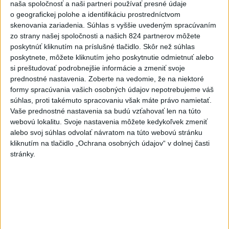
naša spoločnosť a naši partneri používať presné údaje
turista
o geografickej polohe a identifikáciu prostredníctvom
skenovania zariadenia. Súhlas s vyššie uvedeným spracúvaním
3
VEĽKÁ PREDPOVEĎ POČASIA: Extrémne horúčavy
zo strany našej spoločnosti a našich 824 partnerov môžete
ustúpili. Alebo žeby nie?
poskytnúť kliknutím na príslušné tlačidlo. Skôr než súhlas
poskytnete, môžete kliknutím jeho poskytnutie odmietnuť alebo
4
Skončili ďalšie desiatky menších pôšt, samosprávam sa
si preštudovať podrobnejšie informácie a zmeniť svoje
to nepáči
prednostné nastavenia.
Zoberte na vedomie, že na niektoré
formy spracúvania vašich osobných údajov nepotrebujeme váš
5
Prešov remizoval v domácom dueli 3. kola s Liptovským
súhlas, proti takémuto spracovaniu však máte právo namietať.
Mikulášom
Vaše prednostné nastavenia sa budú vzťahovať len na túto
webovú lokalitu. Svoje nastavenia môžete kedykoľvek zmeniť
6
Futbalisti Ružomberka podľahli Podbrezovej v 3. kole
alebo svoj súhlas odvolať návratom na túto webovú stránku
kliknutím na tlačidlo „Ochrana osobných údajov“ v dolnej časti
7
Festival Lovestream 2026 pokračuje, druhý deň zakončil
stránky.
Robbie Williams
Najnovšie správy na Teraz.sk
Vyhlásenia
Priame prenosy z Národnej rady SR