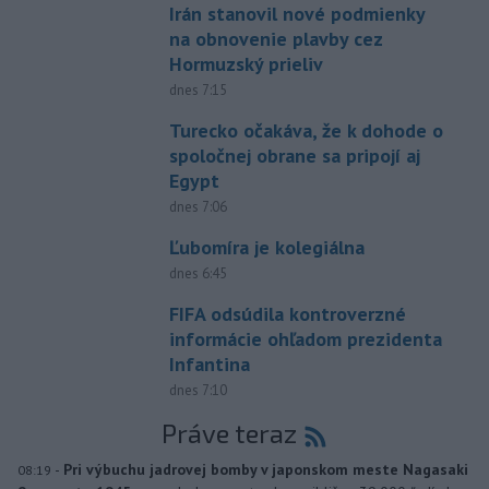
Irán stanovil nové podmienky
na obnovenie plavby cez
Hormuzský prieliv
dnes 7:15
Turecko očakáva, že k dohode o
spoločnej obrane sa pripojí aj
Egypt
dnes 7:06
Ľubomíra je kolegiálna
dnes 6:45
FIFA odsúdila kontroverzné
informácie ohľadom prezidenta
Infantina
dnes 7:10
Práve teraz
-
Pri výbuchu jadrovej bomby v japonskom meste Nagasaki
08:19