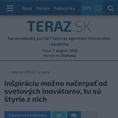
24
°C
Index
Šport
Počasie
Publicistika
Slovensko
Zahranič
TERAZ
.SK
Spravodajský portál Tlačovej agentúry Slovenskej
republiky
Piatok
7. august 2026
Meniny má
Štefánia
< sekcia
UNESCO a veda
Inšpiráciu možno načerpať od
svetových inovátorov, tu sú
štyria z nich
Zdieľaj na Facebooku