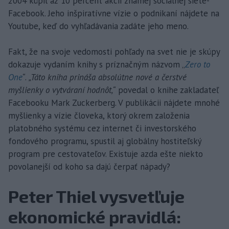
2004 kúpil až 10 percent akcií známej sociálnej siete-
Facebook. Jeho inšpiratívne vízie o podnikaní nájdete na
Youtube, keď do vyhľadávania zadáte jeho meno.
Fakt, že na svoje vedomosti pohľady na svet nie je skúpy
dokazuje vydaním knihy s príznačným názvom „
Zero to
One
“
.
„Táto kniha prináša absolútne nové a čerstvé
myšlienky o vytváraní hodnôt,“
povedal o knihe zakladateľ
Facebooku Mark Zuckerberg. V publikácii nájdete mnohé
myšlienky a vízie človeka, ktorý okrem založenia
platobného systému cez internet či investorského
fondového programu, spustil aj globálny hostiteľský
program pre cestovateľov. Existuje azda ešte niekto
povolanejší od koho sa dajú čerpať nápady?
Peter Thiel vysvetľuje
ekonomické pravidlá: