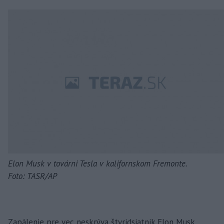
Elon Musk v továrni Tesla v kalifornskom Fremonte.
Foto: TASR/AP
Zapálenie pre vec neskrýva štyridsiatnik Elon Musk,