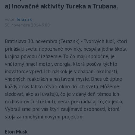
aj inovačné aktivity Tureka a Trubana.
Autor
Teraz.sk
30. novembra 2014 9:00
Bratislava 30. novembra (Teraz.sk) - Tvorivých ľudí, ktorí
prinášajú svetu nepoznané novinky, nespája jedna škola,
krajina pôvodu či zázemie. To čo majú spoločné, je
vnútorný hnací motor, energia, ktorá posúva týchto
inovátorov vpred. Ich náskok je v chápaní okolností,
vhodných reakciách a nastavení mysle. Dnes už úplne
každý z nás ľahko otvorí okno do ich sveta. Môžeme
sledovať, ako asi uvažujú, čo je v daný deň témou ich
rozhovorov či stretnutí, neraz prezradia aj to, čo jedia.
Vybrali sme pre vás štyri zaujímavé osobnosti, ktoré
stoja za mnohými novými projektmi.
Elon Musk