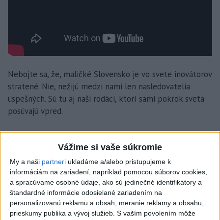
Nebojte sa, že, maličké Slovensko je vo svete inovátorov
stratené. Nie, nežijú medzi nami len nasledovatelia
úspešných. Sú tu aj naši rodáci, ktorí sami pokrok sveta
posúvajú vpred.
Rastislav Turek
Vážime si vaše súkromie
My a naši
partneri
ukladáme a/alebo pristupujeme k
informáciám na zariadení, napríklad pomocou súborov cookies,
a spracúvame osobné údaje, ako sú jedinečné identifikátory a
štandardné informácie odosielané zariadením na
personalizovanú reklamu a obsah, meranie reklamy a obsahu,
prieskumy publika a vývoj služieb.
S vaším povolením môže