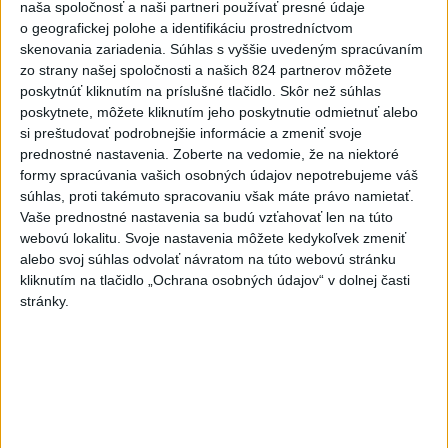
naša spoločnosť a naši partneri používať presné údaje
o geografickej polohe a identifikáciu prostredníctvom
skenovania zariadenia. Súhlas s vyššie uvedeným spracúvaním
zo strany našej spoločnosti a našich 824 partnerov môžete
poskytnúť kliknutím na príslušné tlačidlo. Skôr než súhlas
poskytnete, môžete kliknutím jeho poskytnutie odmietnuť alebo
si preštudovať podrobnejšie informácie a zmeniť svoje
prednostné nastavenia.
Zoberte na vedomie, že na niektoré
formy spracúvania vašich osobných údajov nepotrebujeme váš
Rastislav Turek
súhlas, proti takémuto spracovaniu však máte právo namietať.
Foto: FB Rastislav Turek
Vaše prednostné nastavenia sa budú vzťahovať len na túto
webovú lokalitu. Svoje nastavenia môžete kedykoľvek zmeniť
Jedného z úspešných Slovákov v start-upovom prostredí
alebo svoj súhlas odvolať návratom na túto webovú stránku
kliknutím na tlačidlo „Ochrana osobných údajov“ v dolnej časti
môžete na twittri nájsť pod prezývkou
@Synopsi
.
stránky.
Už v roku 2006 pracoval pre spoločnosť Google na
pozícii Security Engineer, neskôr bol aj dva roky
poradcom Ministerstva financií pre IT oblasť.
Momentálne sa venuje projektom SaveDeo, Pexeso či
Reactor.am. Najprogresívnejší z nich, SaveDeo, umožňuje