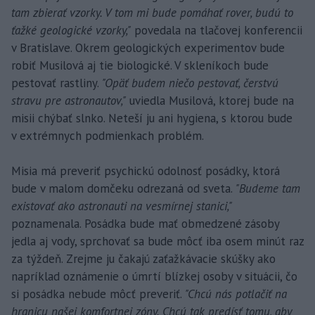
tam zbierať vzorky. V tom mi bude pomáhať rover, budú to
ťažké geologické vzorky,"
povedala na tlačovej konferencii
v Bratislave. Okrem geologických experimentov bude
robiť Musilová aj tie biologické. V skleníkoch bude
pestovať rastliny.
"Opäť budem niečo pestovať, čerstvú
stravu pre astronautov,"
uviedla Musilová, ktorej bude na
misii chýbať slnko. Neteší ju ani hygiena, s ktorou bude
v extrémnych podmienkach problém.
Misia má preveriť psychickú odolnosť posádky, ktorá
bude v malom domčeku odrezaná od sveta.
"Budeme tam
existovať ako astronauti na vesmírnej stanici,"
poznamenala. Posádka bude mať obmedzené zásoby
jedla aj vody, sprchovať sa bude môcť iba osem minút raz
za týždeň. Zrejme ju čakajú zaťažkávacie skúšky ako
napríklad oznámenie o úmrtí blízkej osoby v situácii, čo
si posádka nebude môcť preveriť.
"Chcú nás potlačiť na
hranicu našej komfortnej zóny. Chcú tak predísť tomu, aby