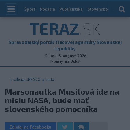
Index
Šport
Počasie
Publicistika
Slovensko
Zahranič
TERAZ
.SK
Spravodajský portál Tlačovej agentúry Slovenskej
republiky
Sobota
8. august 2026
Meniny má
Oskar
< sekcia
UNESCO a veda
Marsonautka Musilová ide na
misiu NASA, bude mať
slovenského pomocníka
Zdieľaj na Facebooku