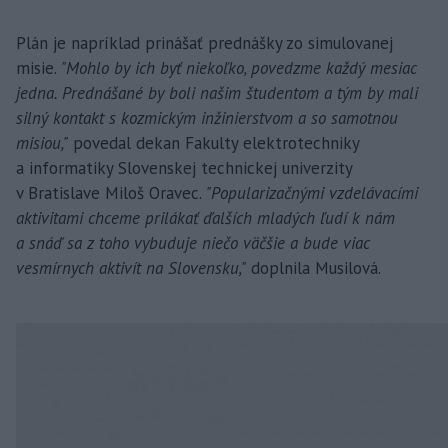
Plán je napríklad prinášať prednášky zo simulovanej
misie.
"Mohlo by ich byť niekoľko, povedzme každý mesiac
jedna. Prednášané by boli našim študentom a tým by mali
silný kontakt s kozmickým inžinierstvom a so samotnou
misiou,"
povedal dekan Fakulty elektrotechniky
a informatiky Slovenskej technickej univerzity
v Bratislave Miloš Oravec.
"Popularizačnými vzdelávacími
aktivitami chceme prilákať ďalších mladých ľudí k nám
a snáď sa z toho vybuduje niečo väčšie a bude viac
vesmírnych aktivít na Slovensku,"
doplnila Musilová.