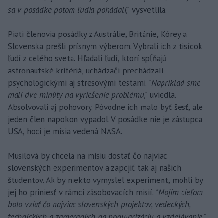
sa v posádke potom ľudia pohádali,"
vysvetlila.
Piati členovia posádky z Austrálie, Británie, Kórey a
Slovenska prešli prísnym výberom. Vybrali ich z tisícok
ľudí z celého sveta. Hľadali ľudí, ktorí spĺňajú
astronautské kritériá, uchádzači prechádzali
psychologickými aj stresovými testami.
"Napríklad sme
mali dve minúty na vyriešenie problému,"
uviedla.
Absolvovali aj pohovory. Pôvodne ich malo byť šesť, ale
jeden člen napokon vypadol. V posádke nie je zástupca
USA, hoci je misia vedená NASA.
Musilová by chcela na misiu dostať čo najviac
slovenských experimentov a zapojiť tak aj našich
študentov. Ak by niekto vymyslel experiment, mohli by
jej ho priniesť v rámci zásobovacích misií.
"Mojím cieľom
bolo vziať čo najviac slovenských projektov, vedeckých,
technických a zameraných na popularizáciu a vzdelávanie,"