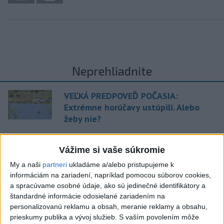
Neprehliadnite
VEĽKÁ PREDPOVEĎ POČASIA:
Extrémne horúčavy ustúpili. Alebo
žeby nie?
HRABKO o výhode
Vážime si vaše súkromie
Majerského:Mazurek a Laššáková majú
rovnakých voličov
My a naši
partneri
ukladáme a/alebo pristupujeme k
informáciám na zariadení, napríklad pomocou súborov cookies,
a spracúvame osobné údaje, ako sú jedinečné identifikátory a
ČIASTOČNÉ ZATMENIE SLNKA:
štandardné informácie odosielané zariadením na
Pozorovať sa bude dať v stredu
personalizovanú reklamu a obsah, meranie reklamy a obsahu,
prieskumy publika a vývoj služieb.
S vaším povolením môže