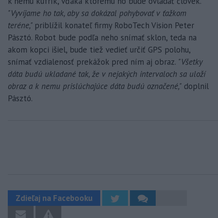
k nemu kufrík, vďaka ktorému ho bude ovládať človek.
"Vyvíjame ho tak, aby sa dokázal pohybovať v ťažkom
teréne,"
priblížil konateľ firmy RoboTech Vision Peter
Pásztó. Robot bude podľa neho snímať sklon, teda na
akom kopci išiel, bude tiež vedieť určiť GPS polohu,
snímať vzdialenosť prekážok pred ním aj obraz.
"Všetky
dáta budú ukladané tak, že v nejakých intervaloch sa uloží
obraz a k nemu prislúchajúce dáta budú označené,"
doplnil
Pásztó.
Zdieľaj na Facebooku