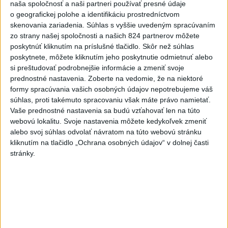
naša spoločnosť a naši partneri používať presné údaje
ĎALŠÍ TEPLOTNÝ REKORD: Tentoraz
o geografickej polohe a identifikáciu prostredníctvom
padol v Dolných Plachtinciach
skenovania zariadenia. Súhlas s vyššie uvedeným spracúvaním
zo strany našej spoločnosti a našich 824 partnerov môžete
poskytnúť kliknutím na príslušné tlačidlo. Skôr než súhlas
Aktuálne témy:
Kvízy
Podcasty
Rok Ľ.Štúra
poskytnete, môžete kliknutím jeho poskytnutie odmietnuť alebo
si preštudovať podrobnejšie informácie a zmeniť svoje
Turizmus
Cestovanie
Rok dobrovoľníctva
prednostné nastavenia.
Zoberte na vedomie, že na niektoré
formy spracúvania vašich osobných údajov nepotrebujeme váš
súhlas, proti takémuto spracovaniu však máte právo namietať.
Dielo týždňa
Referendum
MS v hokeji
Vaše prednostné nastavenia sa budú vzťahovať len na túto
webovú lokalitu. Svoje nastavenia môžete kedykoľvek zmeniť
Komunálne voľby
alebo svoj súhlas odvolať návratom na túto webovú stránku
kliknutím na tlačidlo „Ochrana osobných údajov“ v dolnej časti
stránky.