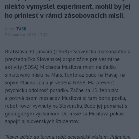
niekto vymyslel experiment, mohli by jej
ho priniesť v rámci zásobovacích misií.
Autor
TASR
30. januára 2018 13:12
Bratislava 30. januára (TASR) - Slovenská marsonautka a
predsedníčka Slovenskej organizácie pre vesmírne
aktivity (SOSA) Michaela Musilová mieri na ďalšiu
simulovanú misiu na Mars. Tentoraz bude na Havaji na
sopke Mauna Loa a je vedená NASA. Má preveriť
psychickú odolnosť posádky. Začne sa 15. februára
a potrvá osem mesiacov. Musilová si tam berie posilu,
robot rover vyvinutý na Slovensku. Bude jej pomáhať s
geologickým výskumom. Do misie sa Musilová pokúsi
zapojiť aj slovenských študentov.
"Rover pôjde do terénu robiť geologický výskum. Plánujem