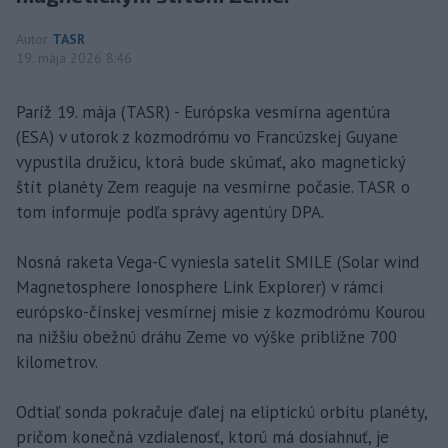
Autor
TASR
19. mája 2026 8:46
Paríž 19. mája (TASR) - Európska vesmírna agentúra
(ESA) v utorok z kozmodrómu vo Francúzskej Guyane
vypustila družicu, ktorá bude skúmať, ako magnetický
štít planéty Zem reaguje na vesmírne počasie. TASR o
tom informuje podľa správy agentúry DPA.
Nosná raketa Vega-C vyniesla satelit SMILE (Solar wind
Magnetosphere Ionosphere Link Explorer) v rámci
európsko-čínskej vesmírnej misie z kozmodrómu Kourou
na nižšiu obežnú dráhu Zeme vo výške približne 700
kilometrov.
Odtiaľ sonda pokračuje ďalej na eliptickú orbitu planéty,
pričom konečná vzdialenosť, ktorú má dosiahnuť, je