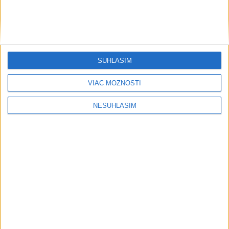
....
SÚHLASÍM
VIAC MOŽNOSTÍ
NESÚHLASÍM
....