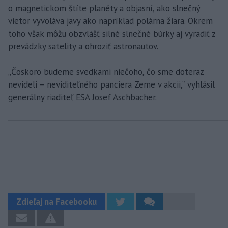
o magnetickom štíte planéty a objasní, ako slnečný
vietor vyvoláva javy ako napríklad polárna žiara. Okrem
toho však môžu obzvlášť silné slnečné búrky aj vyradiť z
prevádzky satelity a ohroziť astronautov.
„Čoskoro budeme svedkami niečoho, čo sme doteraz
nevideli – neviditeľného panciera Zeme v akcii,“ vyhlásil
generálny riaditeľ ESA Josef Aschbacher.
Zdieľaj na Facebooku