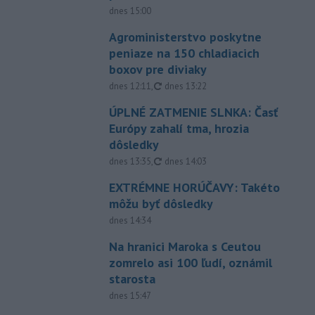
dnes 15:00
Agroministerstvo poskytne
peniaze na 150 chladiacich
boxov pre diviaky
aktualizované
dnes 12:11
,
dnes 13:22
ÚPLNÉ ZATMENIE SLNKA: Časť
Európy zahalí tma, hrozia
dôsledky
aktualizované
dnes 13:35
,
dnes 14:03
EXTRÉMNE HORÚČAVY: Takéto
môžu byť dôsledky
dnes 14:34
Na hranici Maroka s Ceutou
zomrelo asi 100 ľudí, oznámil
starosta
dnes 15:47