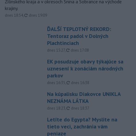
Žilinského kraja a v okresoch Snina a Sobrance na východe
krajiny.
aktualizované
dnes 18:54
,
dnes 19:09
ĎALŠÍ TEPLOTNÝ REKORD:
Tentoraz padol v Dolných
Plachtinciach
aktualizované
dnes 15:27
,
dnes 17:08
EK posudzuje obavy týkajúce sa
uznesení k zonáciám národných
parkov
aktualizované
dnes 16:35
,
dnes 16:38
Na kúpalisku Diakovce UNIKLA
NEZNÁMA LÁTKA
aktualizované
dnes 18:23
,
dnes 18:37
Letíte do Egypta? Myslite na
tieto veci, zachránia vám
peniaze