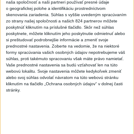
6h
24h
7d
naša spoločnosť a naši partneri používať presné údaje
o geografickej polohe a identifikáciu prostredníctvom
ÚPLNÉ ZATMENIE SLNKA: Časť Európy
1
skenovania zariadenia. Súhlas s vyššie uvedeným spracúvaním
zo strany našej spoločnosti a našich 824 partnerov môžete
zahalí tma, hrozia dôsledky
poskytnúť kliknutím na príslušné tlačidlo. Skôr než súhlas
poskytnete, môžete kliknutím jeho poskytnutie odmietnuť alebo
2
Afganec, ktorý v Mníchove vrazil autom do davu, dostal
si preštudovať podrobnejšie informácie a zmeniť svoje
TREST
prednostné nastavenia.
Zoberte na vedomie, že na niektoré
formy spracúvania vašich osobných údajov nepotrebujeme váš
3
V Košiciach Nad jazerom začína výstavba
súhlas, proti takémuto spracovaniu však máte právo namietať.
chodníka,otvorili aj pumptrack
Vaše prednostné nastavenia sa budú vzťahovať len na túto
webovú lokalitu. Svoje nastavenia môžete kedykoľvek zmeniť
4
Orbánová telefonovala s Blanárom a Tarabom o pomoci
alebo svoj súhlas odvolať návratom na túto webovú stránku
na Dunaji
kliknutím na tlačidlo „Ochrana osobných údajov“ v dolnej časti
stránky.
5
Kruhová križovatka v Poprade v smere z Hozelca bude
hotová budúci rok
6
Mesto Martin vypovedalo zmluvy na tri rozpracované
investičné akcie
7
ĎALŠÍ TEPLOTNÝ REKORD: Tentoraz padol v Dolných