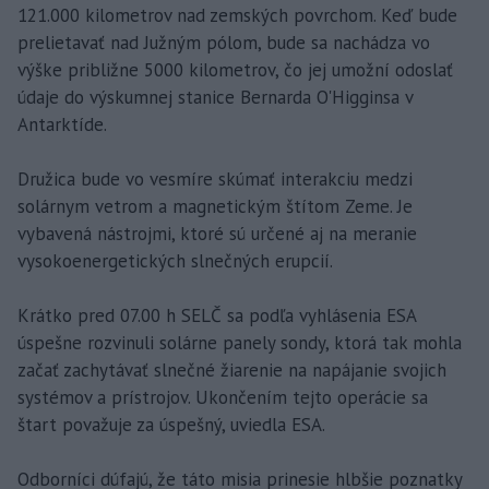
121.000 kilometrov nad zemských povrchom. Keď bude
prelietavať nad Južným pólom, bude sa nachádza vo
výške približne 5000 kilometrov, čo jej umožní odoslať
údaje do výskumnej stanice Bernarda O'Higginsa v
Antarktíde.
Družica bude vo vesmíre skúmať interakciu medzi
solárnym vetrom a magnetickým štítom Zeme. Je
vybavená nástrojmi, ktoré sú určené aj na meranie
vysokoenergetických slnečných erupcií.
Krátko pred 07.00 h SELČ sa podľa vyhlásenia ESA
úspešne rozvinuli solárne panely sondy, ktorá tak mohla
začať zachytávať slnečné žiarenie na napájanie svojich
systémov a prístrojov. Ukončením tejto operácie sa
štart považuje za úspešný, uviedla ESA.
Odborníci dúfajú, že táto misia prinesie hlbšie poznatky