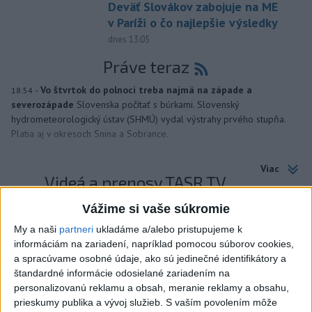
Deväť Slovákov zabojuje na ME
v Paríži o čo najlepšie výsledky
dnes 13:05
Práve teraz
-
Vo štvrtok do polnoci treba najmä na západe a
18:54
severozápade
Slovenska počítať s búrkami. Slovenský
hydrometeorologický ústav (SHMÚ) vydal výstrahy prvého stupňa.
Platia aj v okresoch Snina a Sobrance.
Viac
Videá a prenosy TASR TV
Vážime si vaše súkromie
Deväť Slovákov zabojuje na ME v Paríži
o čo najlepšie výsledky
My a naši
partneri
ukladáme a/alebo pristupujeme k
informáciám na zariadení, napríklad pomocou súborov cookies,
a spracúvame osobné údaje, ako sú jedinečné identifikátory a
Viac
štandardné informácie odosielané zariadením na
Najčítanejšie
personalizovanú reklamu a obsah, meranie reklamy a obsahu,
prieskumy publika a vývoj služieb.
S vaším povolením môže