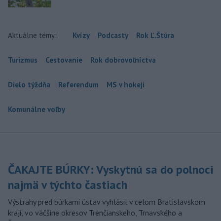
Aktuálne témy:
Kvízy
Podcasty
Rok Ľ.Štúra
Turizmus
Cestovanie
Rok dobrovoľníctva
Dielo týždňa
Referendum
MS v hokeji
Komunálne voľby
ČAKAJTE BÚRKY: Vyskytnú sa do polnoci
najmä v týchto častiach
Výstrahy pred búrkami ústav vyhlásil v celom Bratislavskom
kraji, vo väčšine okresov Trenčianskeho, Trnavského a