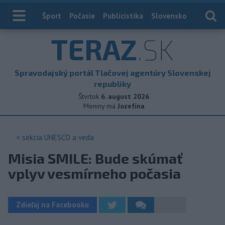
Index
Šport
Počasie
Publicistika
Slovensko
Zahranič
TERAZ
.SK
Spravodajský portál Tlačovej agentúry Slovenskej
republiky
Štvrtok
6. august 2026
Meniny má
Jozefína
< sekcia
UNESCO a veda
Misia SMILE: Bude skúmať
vplyv vesmírneho počasia
Zdieľaj na Facebooku