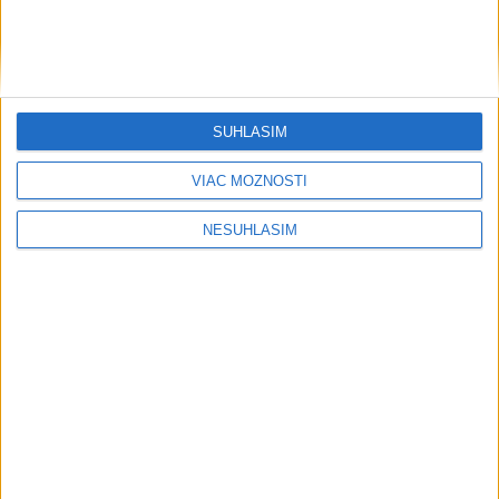
SÚHLASÍM
VIAC MOŽNOSTÍ
NESÚHLASÍM
....