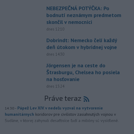
NEBEZPEČNÁ POTÝČKA: Po
bodnutí neznámym predmetom
skončil v nemocnici
dnes 12:10
Dobrindt: Nemecko čelí každý
deň útokom v hybridnej vojne
dnes 14:30
Jörgensen je na ceste do
Štrasburgu, Chelsea ho posiela
na hosťovanie
dnes 15:24
Práve teraz
-
Pápež Lev XIV. v nedeľu vyzval na vytvorenie
14:30
humanitárnych
koridorov pre civilistov zasiahnutých vojnou v
Sudáne, v ktorej zahynuli desaťtisíce ľudí a milióny sú vysídlené.