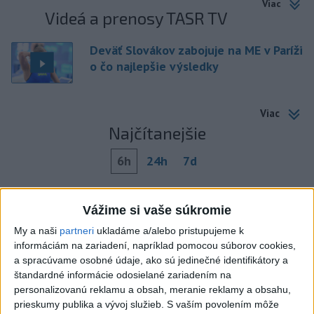
Viac
Videá a prenosy TASR TV
Deväť Slovákov zabojuje na ME v Paríži
o čo najlepšie výsledky
Viac
Najčítanejšie
6h
24h
7d
DRÁMA V PARLAMENTE: Poslankyňa
1
Vážime si vaše súkromie
hádzala do premiéra vajíčka
My a naši
partneri
ukladáme a/alebo pristupujeme k
2
Darina Pačutová pomáha pacientom vo Vranove nad
informáciám na zariadení, napríklad pomocou súborov cookies,
Topľou slovom
a spracúvame osobné údaje, ako sú jedinečné identifikátory a
štandardné informácie odosielané zariadením na
3
CYKLISTU NAPADOL MEDVEĎ:Z Valčianskej doliny ho
personalizovanú reklamu a obsah, meranie reklamy a obsahu,
previezli do nemocnice
prieskumy publika a vývoj služieb.
S vaším povolením môže