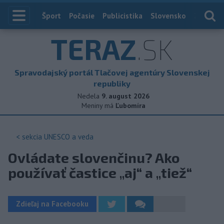
Index
Šport
Počasie
Publicistika
Slovensko
Zahranič
TERAZ
.SK
Spravodajský portál Tlačovej agentúry Slovenskej
republiky
Nedela
9. august 2026
Meniny má
Ľubomíra
< sekcia
UNESCO a veda
Ovládate slovenčinu? Ako
používať častice „aj“ a „tiež“
Zdieľaj na Facebooku