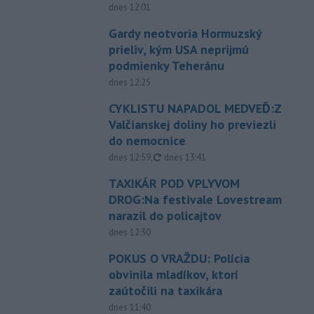
dnes 12:01
Gardy neotvoria Hormuzský
prieliv, kým USA neprijmú
podmienky Teheránu
dnes 12:25
CYKLISTU NAPADOL MEDVEĎ:Z
Valčianskej doliny ho previezli
do nemocnice
aktualizované
dnes 12:59
,
dnes 13:41
TAXIKÁR POD VPLYVOM
DROG:Na festivale Lovestream
narazil do policajtov
dnes 12:30
POKUS O VRAŽDU: Polícia
obvinila mladíkov, ktorí
zaútočili na taxikára
dnes 11:40