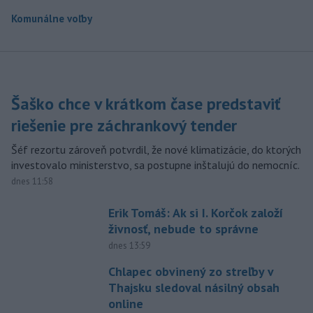
Komunálne voľby
Šaško chce v krátkom čase predstaviť
riešenie pre záchrankový tender
Šéf rezortu zároveň potvrdil, že nové klimatizácie, do ktorých
investovalo ministerstvo, sa postupne inštalujú do nemocníc.
dnes 11:58
Erik Tomáš: Ak si I. Korčok založí
živnosť, nebude to správne
dnes 13:59
Chlapec obvinený zo streľby v
Thajsku sledoval násilný obsah
online