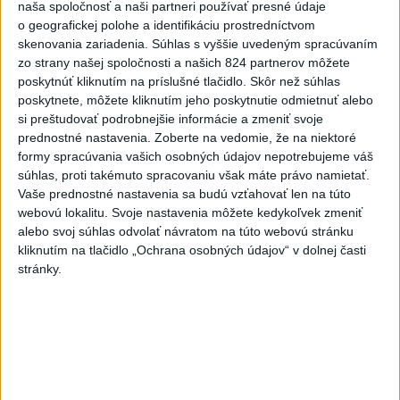
naša spoločnosť a naši partneri používať presné údaje
4
Skončili ďalšie desiatky menších pôšt, samosprávam sa
o geografickej polohe a identifikáciu prostredníctvom
to nepáči
skenovania zariadenia. Súhlas s vyššie uvedeným spracúvaním
zo strany našej spoločnosti a našich 824 partnerov môžete
5
Festival Lovestream 2026 pokračuje, druhý deň zakončil
poskytnúť kliknutím na príslušné tlačidlo. Skôr než súhlas
Robbie Williams
poskytnete, môžete kliknutím jeho poskytnutie odmietnuť alebo
si preštudovať podrobnejšie informácie a zmeniť svoje
6
OTESTUJTE SA: Rozumiete slovenským nárečiam? Tieto
prednostné nastavenia.
Zoberte na vedomie, že na niektoré
slová vás potrápia
formy spracúvania vašich osobných údajov nepotrebujeme váš
súhlas, proti takémuto spracovaniu však máte právo namietať.
7
Najmenej 21 mŕtvych po zrážke dvoch autobusov na juhu
Vaše prednostné nastavenia sa budú vzťahovať len na túto
Nigeru
webovú lokalitu. Svoje nastavenia môžete kedykoľvek zmeniť
alebo svoj súhlas odvolať návratom na túto webovú stránku
kliknutím na tlačidlo „Ochrana osobných údajov“ v dolnej časti
Najnovšie správy na Teraz.sk
stránky.
Vyhlásenia
Priame prenosy z Národnej rady SR