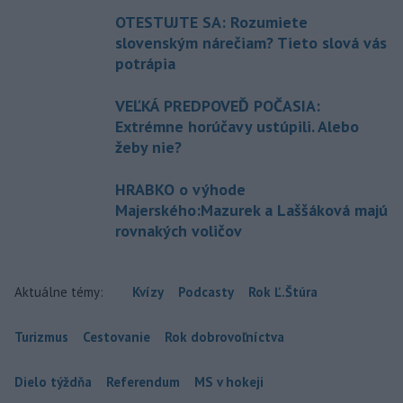
OTESTUJTE SA: Rozumiete
slovenským nárečiam? Tieto slová vás
potrápia
VEĽKÁ PREDPOVEĎ POČASIA:
Extrémne horúčavy ustúpili. Alebo
žeby nie?
HRABKO o výhode
Majerského:Mazurek a Laššáková majú
rovnakých voličov
Aktuálne témy:
Kvízy
Podcasty
Rok Ľ.Štúra
Turizmus
Cestovanie
Rok dobrovoľníctva
Dielo týždňa
Referendum
MS v hokeji