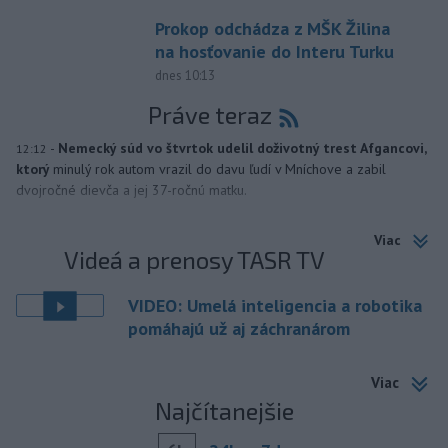
Prokop odchádza z MŠK Žilina
na hosťovanie do Interu Turku
dnes 10:13
Práve teraz
-
Nemecký súd vo štvrtok udelil doživotný trest Afgancovi,
12:12
ktorý
minulý rok autom vrazil do davu ľudí v Mníchove a zabil
dvojročné dievča a jej 37-ročnú matku.
Viac
Videá a prenosy TASR TV
VIDEO: Umelá inteligencia a robotika
pomáhajú už aj záchranárom
Viac
Najčítanejšie