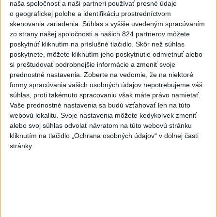
naša spoločnosť a naši partneri používať presné údaje
na Dunaji
o geografickej polohe a identifikáciu prostredníctvom
skenovania zariadenia. Súhlas s vyššie uvedeným spracúvaním
Najnovšie správy na Teraz.sk
zo strany našej spoločnosti a našich 824 partnerov môžete
poskytnúť kliknutím na príslušné tlačidlo. Skôr než súhlas
Vyhlásenia
poskytnete, môžete kliknutím jeho poskytnutie odmietnuť alebo
si preštudovať podrobnejšie informácie a zmeniť svoje
Priame prenosy z Národnej rady SR
prednostné nastavenia.
Zoberte na vedomie, že na niektoré
formy spracúvania vašich osobných údajov nepotrebujeme váš
súhlas, proti takémuto spracovaniu však máte právo namietať.
Vaše prednostné nastavenia sa budú vzťahovať len na túto
Politika na sociálnych sieťach
webovú lokalitu. Svoje nastavenia môžete kedykoľvek zmeniť
alebo svoj súhlas odvolať návratom na túto webovú stránku
kliknutím na tlačidlo „Ochrana osobných údajov“ v dolnej časti
Zobraziť viac
Info
stránky.
Najnovšie videá
Najsledovanejšie videá
Na Taiwane som videl čo prezident
vynechal | Ivan KORČO...