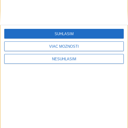
SÚHLASÍM
VIAC MOŽNOSTÍ
NESÚHLASÍM
....