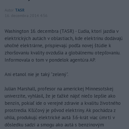
Autor
TASR
16. decembra 2014 4:56
Washington 16. decembra (TASR) - Ľudia, ktorí jazdia v
elektrických autách v oblastiach, kde elektrinu dodávajú
uhoľné elektrárne, prispievajú podľa novej štúdie k
zhoršovaniu kvality ovzdušia a globálnemu otepľovaniu.
Informovala o tom v pondelok agentúra AP.
Ani etanol nie je taký "zelený".
Julian Marshall, profesor na americkej Minnesotskej
univerzite, vyhlásil, že je ťažké nájsť niečo lepšie ako
benzín, pokiaľ ide o verejné zdravie a kvalitu životného
prostredia. Kľúčový je pôvod elektriny. Ak pochádza z
uhlia, produkujú elektrické autá 3.6-krát viac úmrtí v
dôsledku sadzí a smogu ako autá s benzínovým