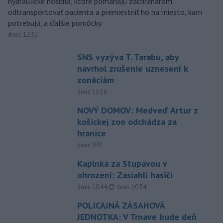
hydraulické nosidlá, ktoré pomáhajú záchranárom
odtransportovať pacienta a premiestniť ho na miesto, kam
potrebujú, a ďalšie pomôcky.
dnes 12:31
SNS vyzýva T. Tarabu, aby
navrhol zrušenie uznesení k
zonáciám
dnes 11:16
NOVÝ DOMOV: Medveď Artur z
košickej zoo odchádza za
hranice
dnes 9:51
Kaplnka za Stupavou v
ohrození: Zasiahli hasiči
aktualizované
dnes 10:44
,
dnes 10:54
POLICAJNÁ ZÁSAHOVÁ
JEDNOTKA: V Trnave bude deň