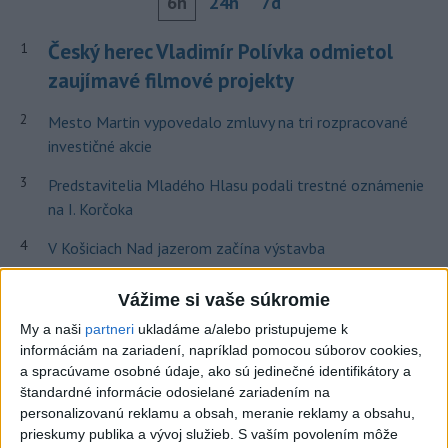
6h
24h
7d
Český herec Vladimír Polívka odmietol
1
zaujímavé filmové projekty
2
Mesto Martin vypovedalo zmluvy na tri rozpracované
investičné akcie
3
Predstavitelia Mladého Hlasu podali trestné oznámenie
na I. Korčoka
4
V Košiciach Nad jazerom začína výstavba
chodníka,otvorili aj pumptrack
Vážime si vaše súkromie
5
ZRÁŽKA VLAKU S AUTOM V LOZORNE: Rušňovodič jej
My a naši
partneri
ukladáme a/alebo pristupujeme k
už nedokázal zabrániť
informáciám na zariadení, napríklad pomocou súborov cookies,
6
a spracúvame osobné údaje, ako sú jedinečné identifikátory a
Kruhová križovatka v Poprade v smere z Hozelca bude
štandardné informácie odosielané zariadením na
hotová budúci rok
personalizovanú reklamu a obsah, meranie reklamy a obsahu,
7
prieskumy publika a vývoj služieb.
S vaším povolením môže
Orbánová telefonovala s Blanárom a Tarabom o pomoci