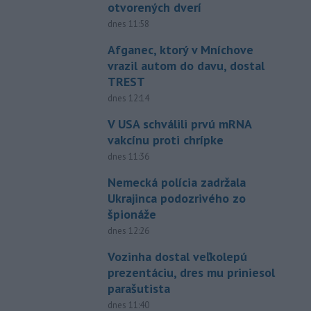
otvorených dverí
dnes 11:58
Afganec, ktorý v Mníchove
vrazil autom do davu, dostal
TREST
dnes 12:14
V USA schválili prvú mRNA
vakcínu proti chrípke
dnes 11:36
Nemecká polícia zadržala
Ukrajinca podozrivého zo
špionáže
dnes 12:26
Vozinha dostal veľkolepú
prezentáciu, dres mu priniesol
parašutista
dnes 11:40