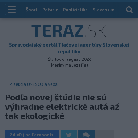
Index
Šport
Počasie
Publicistika
Slovensko
Zahranič
TERAZ
.SK
Spravodajský portál Tlačovej agentúry Slovenskej
republiky
Štvrtok
6. august 2026
Meniny má
Jozefína
< sekcia
UNESCO a veda
Podľa novej štúdie nie sú
výhradne elektrické autá až
tak ekologické
Zdieľaj na Facebooku