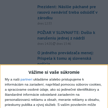
Prezident: Násilie páchané pre
rasovú nenávisť treba odsúdiť v
zárodku
dnes 12:33
POŽIAR V SLOVNAFTE: Došlo k
narušeniu jednej z nádrží
aktualizované
dnes 14:20
,
dnes 15:46
O jedného prevádzača menej:
Prispela k tomu aj slovenská
polícia
dnes 16:14
Vážime si vaše súkromie
Blanár: Kandidatúru SR do
My a naši
partneri
ukladáme a/alebo pristupujeme k
Bezpečnostnej rady OSN
informáciám na zariadení, napríklad pomocou súborov cookies,
podporilo 123 štátov
a spracúvame osobné údaje, ako sú jedinečné identifikátory a
štandardné informácie odosielané zariadením na
dnes 12:52
personalizovanú reklamu a obsah, meranie reklamy a obsahu,
Úraz pri práci s lisovacím
prieskumy publika a vývoj služieb.
S vaším povolením môže