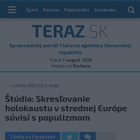
Index
Šport
Počasie
Publicistika
Slovensko
Zahranič
TERAZ
.SK
Spravodajský portál Tlačovej agentúry Slovenskej
republiky
Piatok
7. august 2026
Meniny má
Štefánia
< sekcia
UNESCO a veda
Štúdia: Skresľovanie
holokaustu v strednej Európe
súvisí s populizmom
Zdieľaj na Facebooku