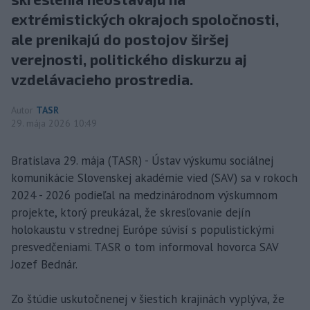
extrémistických okrajoch spoločnosti,
ale prenikajú do postojov širšej
verejnosti, politického diskurzu aj
vzdelávacieho prostredia.
Autor
TASR
29. mája 2026 10:49
Bratislava 29. mája (TASR) - Ústav výskumu sociálnej
komunikácie Slovenskej akadémie vied (SAV) sa v rokoch
2024 - 2026 podieľal na medzinárodnom výskumnom
projekte, ktorý preukázal, že skresľovanie dejín
holokaustu v strednej Európe súvisí s populistickými
presvedčeniami. TASR o tom informoval hovorca SAV
Jozef Bednár.
Zo štúdie uskutočnenej v šiestich krajinách vyplýva, že