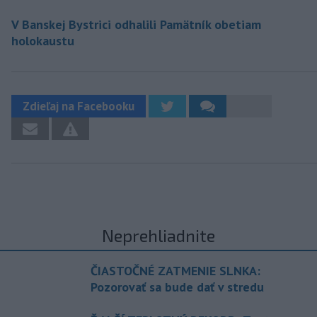
V Banskej Bystrici odhalili Pamätník obetiam
holokaustu
Zdieľaj na Facebooku
Neprehliadnite
ČIASTOČNÉ ZATMENIE SLNKA:
Pozorovať sa bude dať v stredu