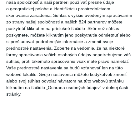
strojom: Hlásia dvoch
naša spoločnosť a naši partneri používať presné údaje
zranených
o geografickej polohe a identifikáciu prostredníctvom
skenovania zariadenia. Súhlas s vyššie uvedeným spracúvaním
dnes 16:07
zo strany našej spoločnosti a našich 824 partnerov môžete
Musk: Kandidátku francúzskej
poskytnúť kliknutím na príslušné tlačidlo. Skôr než súhlas
strany Zelených treba zastaviť
poskytnete, môžete kliknutím jeho poskytnutie odmietnuť alebo
si preštudovať podrobnejšie informácie a zmeniť svoje
dnes 14:28
prednostné nastavenia.
Zoberte na vedomie, že na niektoré
formy spracúvania vašich osobných údajov nepotrebujeme váš
Tomáš: Takmer 200 domácností
súhlas, proti takémuto spracovaniu však máte právo namietať.
po búrkach dostane pomoc za
Vaše prednostné nastavenia sa budú vzťahovať len na túto
250.000 eur
webovú lokalitu. Svoje nastavenia môžete kedykoľvek zmeniť
dnes 12:53
alebo svoj súhlas odvolať návratom na túto webovú stránku
kliknutím na tlačidlo „Ochrana osobných údajov“ v dolnej časti
Slováci získali vo Vichy bronz,
stránky.
Lacko: Rastú talentovaní hráči
dnes 15:51
Abrahamová získala bronz v K1,
Záhorská piata
aktualizované
dnes 16:08
,
dnes 16:10