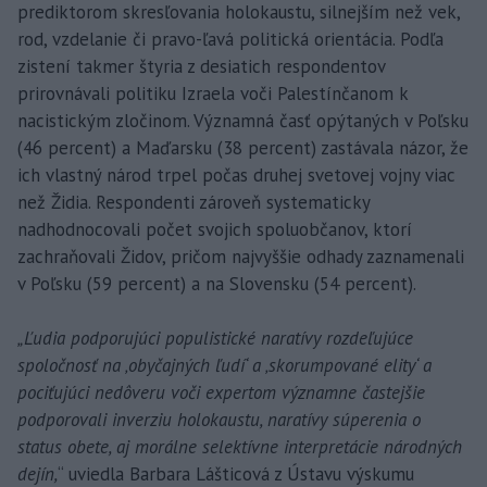
prediktorom skresľovania holokaustu, silnejším než vek,
rod, vzdelanie či pravo-ľavá politická orientácia. Podľa
zistení takmer štyria z desiatich respondentov
prirovnávali politiku Izraela voči Palestínčanom k
nacistickým zločinom. Významná časť opýtaných v Poľsku
(46 percent) a Maďarsku (38 percent) zastávala názor, že
ich vlastný národ trpel počas druhej svetovej vojny viac
než Židia. Respondenti zároveň systematicky
nadhodnocovali počet svojich spoluobčanov, ktorí
zachraňovali Židov, pričom najvyššie odhady zaznamenali
v Poľsku (59 percent) a na Slovensku (54 percent).
„Ľudia podporujúci populistické naratívy rozdeľujúce
spoločnosť na ‚obyčajných ľudí‘ a ‚skorumpované elity‘ a
pociťujúci nedôveru voči expertom významne častejšie
podporovali inverziu holokaustu, naratívy súperenia o
status obete, aj morálne selektívne interpretácie národných
dejín,
“ uviedla Barbara Lášticová z Ústavu výskumu