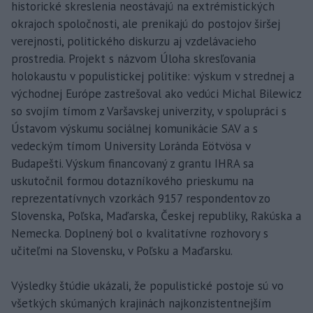
historické skreslenia neostávajú na extrémistických
okrajoch spoločnosti, ale prenikajú do postojov širšej
verejnosti, politického diskurzu aj vzdelávacieho
prostredia. Projekt s názvom Úloha skresľovania
holokaustu v populistickej politike: výskum v strednej a
východnej Európe zastrešoval ako vedúci Michal Bilewicz
so svojím tímom z Varšavskej univerzity, v spolupráci s
Ústavom výskumu sociálnej komunikácie SAV a s
vedeckým tímom University Loránda Eötvösa v
Budapešti. Výskum financovaný z grantu IHRA sa
uskutočnil formou dotazníkového prieskumu na
reprezentatívnych vzorkách 9157 respondentov zo
Slovenska, Poľska, Maďarska, Českej republiky, Rakúska a
Nemecka. Doplnený bol o kvalitatívne rozhovory s
učiteľmi na Slovensku, v Poľsku a Maďarsku.
Výsledky štúdie ukázali, že populistické postoje sú vo
všetkých skúmaných krajinách najkonzistentnejším