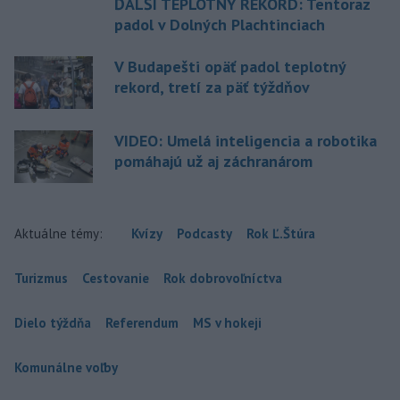
ĎALŠÍ TEPLOTNÝ REKORD: Tentoraz
padol v Dolných Plachtinciach
V Budapešti opäť padol teplotný
rekord, tretí za päť týždňov
VIDEO: Umelá inteligencia a robotika
pomáhajú už aj záchranárom
Aktuálne témy:
Kvízy
Podcasty
Rok Ľ.Štúra
Turizmus
Cestovanie
Rok dobrovoľníctva
Dielo týždňa
Referendum
MS v hokeji
Komunálne voľby