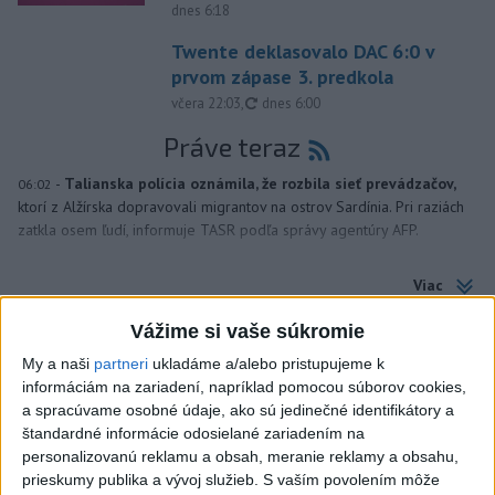
dnes 6:18
Twente deklasovalo DAC 6:0 v
prvom zápase 3. predkola
aktualizované
včera 22:03
,
dnes 6:00
Práve teraz
-
Talianska polícia oznámila, že rozbila sieť prevádzačov,
06:02
ktorí z Alžírska dopravovali migrantov na ostrov Sardínia. Pri raziách
zatkla osem ľudí, informuje TASR podľa správy agentúry AFP.
Viac
Videá a prenosy TASR TV
Vážime si vaše súkromie
Deväť Slovákov zabojuje na ME v Paríži
My a naši
partneri
ukladáme a/alebo pristupujeme k
o čo najlepšie výsledky
informáciám na zariadení, napríklad pomocou súborov cookies,
a spracúvame osobné údaje, ako sú jedinečné identifikátory a
štandardné informácie odosielané zariadením na
Viac
personalizovanú reklamu a obsah, meranie reklamy a obsahu,
Najčítanejšie
prieskumy publika a vývoj služieb.
S vaším povolením môže