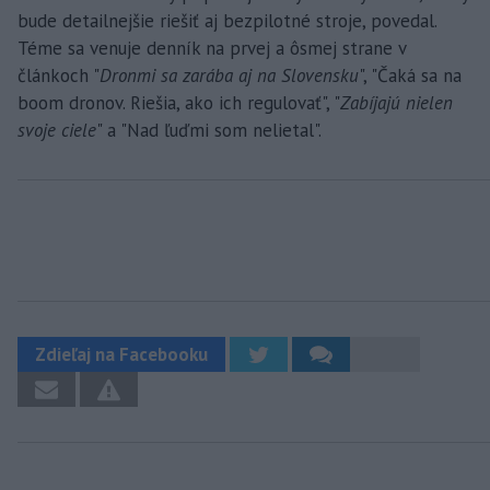
bude detailnejšie riešiť aj bezpilotné stroje, povedal.
Téme sa venuje denník na prvej a ôsmej strane v
článkoch "
Dronmi sa zarába aj na Slovensku
", "Čaká sa na
boom dronov. Riešia, ako ich regulovať", "
Zabíjajú nielen
svoje ciele
" a "Nad ľuďmi som nelietal".
Zdieľaj na Facebooku