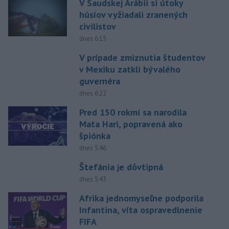
V Saudskej Arábii si útoky
húsíov vyžiadali zranených
civilistov
dnes 6:15
V prípade zmiznutia študentov
v Mexiku zatkli bývalého
guvernéra
dnes 6:22
Pred 150 rokmi sa narodila
Mata Hari, popravená ako
špiónka
dnes 5:46
Štefánia je dôvtipná
dnes 5:43
Afrika jednomyseľne podporila
Infantina, víta ospravedlnenie
FIFA