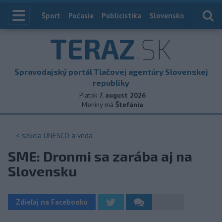
Index
Šport
Počasie
Publicistika
Slovensko
Zahranič
TERAZ
.SK
Spravodajský portál Tlačovej agentúry Slovenskej
republiky
Piatok
7. august 2026
Meniny má
Štefánia
< sekcia
UNESCO a veda
SME: Dronmi sa zarába aj na
Slovensku
Zdieľaj na Facebooku