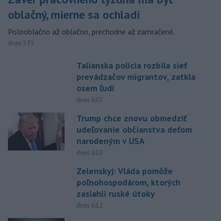
oblačný, mierne sa ochladí
Polooblačno až oblačno, prechodne až zamračené.
dnes 5:35
Talianska polícia rozbila sieť
prevádzačov migrantov, zatkla
osem ľudí
dnes 6:02
Trump chce znovu obmedziť
udeľovanie občianstva deťom
narodeným v USA
dnes 6:10
Zelenskyj: Vláda pomôže
poľnohospodárom, ktorých
zasiahli ruské útoky
dnes 6:12