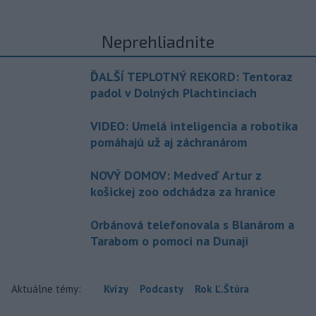
Neprehliadnite
ĎALŠÍ TEPLOTNÝ REKORD: Tentoraz
padol v Dolných Plachtinciach
VIDEO: Umelá inteligencia a robotika
pomáhajú už aj záchranárom
NOVÝ DOMOV: Medveď Artur z
košickej zoo odchádza za hranice
Orbánová telefonovala s Blanárom a
Tarabom o pomoci na Dunaji
Aktuálne témy:
Kvízy
Podcasty
Rok Ľ.Štúra