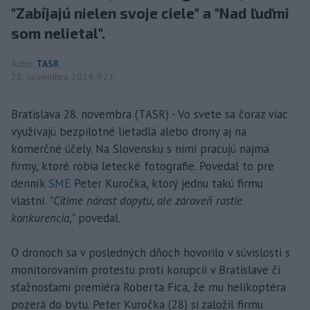
"Zabíjajú nielen svoje ciele" a "Nad ľuďmi
som nelietal".
Autor
TASR
28. novembra 2014 9:21
Bratislava 28. novembra (TASR) - Vo svete sa čoraz viac
využívajú bezpilotné lietadlá alebo drony aj na
komerčné účely. Na Slovensku s nimi pracujú najmä
firmy, ktoré robia letecké fotografie. Povedal to pre
denník
SME
Peter Kuročka, ktorý jednu takú firmu
vlastní. "
Cítime nárast dopytu, ale zároveň rastie
konkurencia
," povedal.
O dronoch sa v posledných dňoch hovorilo v súvislosti s
monitorovaním protestu proti korupcii v Bratislave či
sťažnosťami premiéra Roberta Fica, že mu helikoptéra
pozerá do bytu. Peter Kuročka (28) si založil firmu