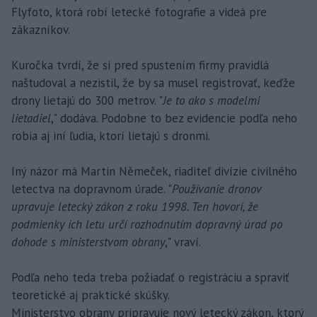
Flyfoto, ktorá robí letecké fotografie a videá pre
zákazníkov.
Kuročka tvrdí, že si pred spustením firmy pravidlá
naštudoval a nezistil, že by sa musel registrovať, keďže
drony lietajú do 300 metrov. "
Je to ako s modelmi
lietadiel
," dodáva. Podobne to bez evidencie podľa neho
robia aj iní ľudia, ktorí lietajú s dronmi.
Iný názor má Martin Němeček, riaditeľ divízie civilného
letectva na dopravnom úrade. "
Používanie dronov
upravuje letecký zákon z roku 1998. Ten hovorí, že
podmienky ich letu určí rozhodnutím dopravný úrad po
dohode s ministerstvom obrany
," vraví.
Podľa neho teda treba požiadať o registráciu a spraviť
teoretické aj praktické skúšky.
Ministerstvo obrany pripravuje nový letecký zákon, ktorý