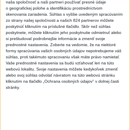
naša spoločnosť a naši partneri používať presné údaje
6h
24h
7d
o geografickej polohe a identifikáciu prostredníctvom
skenovania zariadenia. Súhlas s vyššie uvedeným spracúvaním
Kruhová križovatka v Poprade v smere z
1
zo strany našej spoločnosti a našich 824 partnerov môžete
poskytnúť kliknutím na príslušné tlačidlo. Skôr než súhlas
Hozelca bude hotová budúci rok
poskytnete, môžete kliknutím jeho poskytnutie odmietnuť alebo
si preštudovať podrobnejšie informácie a zmeniť svoje
2
Prešovský kraj vyzýva k využitiu bezplatného parkoviska v
prednostné nastavenia.
Zoberte na vedomie, že na niektoré
Tatrách
formy spracúvania vašich osobných údajov nepotrebujeme váš
súhlas, proti takémuto spracovaniu však máte právo namietať.
3
ÚPLNÉ ZATMENIE SLNKA: Časť Európy zahalí tma,
Vaše prednostné nastavenia sa budú vzťahovať len na túto
hrozia dôsledky
webovú lokalitu. Svoje nastavenia môžete kedykoľvek zmeniť
alebo svoj súhlas odvolať návratom na túto webovú stránku
4
V Košiciach Nad jazerom začína výstavba
kliknutím na tlačidlo „Ochrana osobných údajov“ v dolnej časti
chodníka,otvorili aj pumptrack
stránky.
5
Mesto Martin vypovedalo zmluvy na tri rozpracované
investičné akcie
6
Historik Zajac: Územie Slovenska bolo jadrom poľsko-
uhorských vzťahov