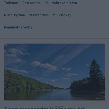
Turizmus
Cestovanie
Rok dobrovoľníctva
Dielo týždňa
Referendum
MS v hokeji
Komunálne voľby
Záver pracovného týždňa má byť