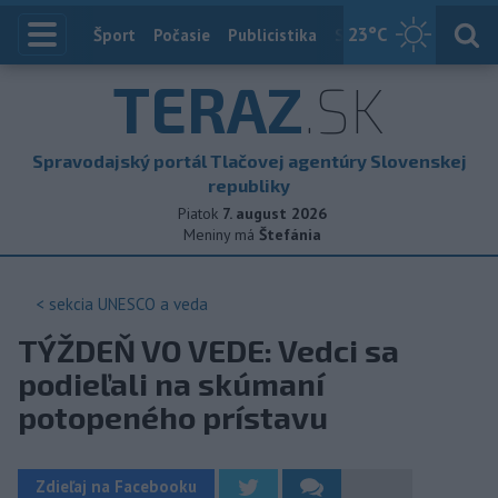
23
°C
Index
Šport
Počasie
Publicistika
Slovensko
Zahranič
TERAZ
.SK
Spravodajský portál Tlačovej agentúry Slovenskej
republiky
Piatok
7. august 2026
Meniny má
Štefánia
< sekcia
UNESCO a veda
TÝŽDEŇ VO VEDE: Vedci sa
podieľali na skúmaní
potopeného prístavu
Zdieľaj na Facebooku