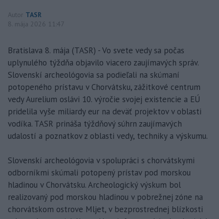
Autor
TASR
8. mája 2026 11:47
Bratislava 8. mája (TASR) - Vo svete vedy sa počas
uplynulého týždňa objavilo viacero zaujímavých správ.
Slovenskí archeológovia sa podieľali na skúmaní
potopeného prístavu v Chorvátsku, zážitkové centrum
vedy Aurelium oslávi 10. výročie svojej existencie a EÚ
pridelila vyše miliardy eur na deväť projektov v oblasti
vodíka. TASR prináša týždňový súhrn zaujímavých
udalostí a poznatkov z oblasti vedy, techniky a výskumu.
Slovenskí archeológovia v spolupráci s chorvátskymi
odborníkmi skúmali potopený prístav pod morskou
hladinou v Chorvátsku. Archeologický výskum bol
realizovaný pod morskou hladinou v pobrežnej zóne na
chorvátskom ostrove Mljet, v bezprostrednej blízkosti