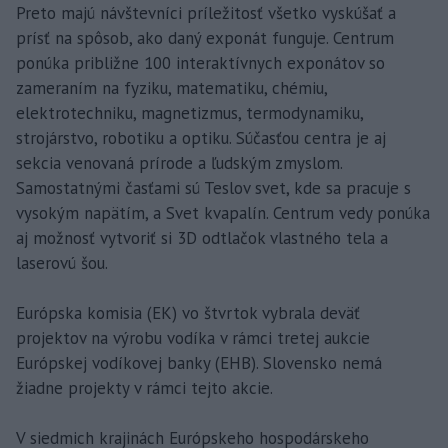
Preto majú návštevníci príležitosť všetko vyskúšať a
prísť na spôsob, ako daný exponát funguje. Centrum
ponúka približne 100 interaktívnych exponátov so
zameraním na fyziku, matematiku, chémiu,
elektrotechniku, magnetizmus, termodynamiku,
strojárstvo, robotiku a optiku. Súčasťou centra je aj
sekcia venovaná prírode a ľudským zmyslom.
Samostatnými časťami sú Teslov svet, kde sa pracuje s
vysokým napätím, a Svet kvapalín. Centrum vedy ponúka
aj možnosť vytvoriť si 3D odtlačok vlastného tela a
laserovú šou.
Európska komisia (EK) vo štvrtok vybrala deväť
projektov na výrobu vodíka v rámci tretej aukcie
Európskej vodíkovej banky (EHB). Slovensko nemá
žiadne projekty v rámci tejto akcie.
V siedmich krajinách Európskeho hospodárskeho