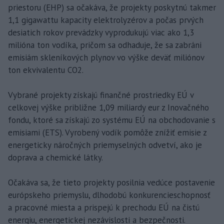
priestoru (EHP) sa očakáva, že projekty poskytnú takmer
1,1 gigawattu kapacity elektrolyzérov a počas prvých
desiatich rokov prevádzky vyprodukujú viac ako 1,3
milióna ton vodíka, pričom sa odhaduje, že sa zabráni
emisiám skleníkových plynov vo výške deväť miliónov
ton ekvivalentu CO2.
Vybrané projekty získajú finančné prostriedky EÚ v
celkovej výške približne 1,09 miliardy eur z Inovačného
fondu, ktoré sa získajú zo systému EÚ na obchodovanie s
emisiami (ETS). Vyrobený vodík pomôže znížiť emisie z
energeticky náročných priemyselných odvetví, ako je
doprava a chemické látky.
Očakáva sa, že tieto projekty posilnia vedúce postavenie
európskeho priemyslu, dlhodobú konkurencieschopnosť
a pracovné miesta a prispejú k prechodu EÚ na čistú
energiu, energetickej nezávislosti a bezpečnosti.