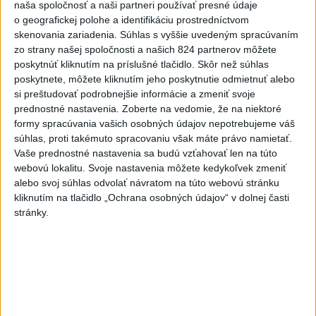
naša spoločnosť a naši partneri používať presné údaje
Španielsko prispeje sumou do výšky 440 miliónov eur.
o geografickej polohe a identifikáciu prostredníctvom
skenovania zariadenia. Súhlas s vyššie uvedeným spracúvaním
Funkcie „Aukcie ako služba“ sú otvorené pre všetky
zo strany našej spoločnosti a našich 824 partnerov môžete
členské štáty EÚ, čo im umožňuje využívať aukčnú
poskytnúť kliknutím na príslušné tlačidlo. Skôr než súhlas
poskytnete, môžete kliknutím jeho poskytnutie odmietnuť alebo
platformu na úrovni EÚ a prideľovať vnútroštátne
si preštudovať podrobnejšie informácie a zmeniť svoje
finančné prostriedky na ďalšie projekty zjednodušeným
prednostné nastavenia.
Zoberte na vedomie, že na niektoré
postupom.
formy spracúvania vašich osobných údajov nepotrebujeme váš
súhlas, proti takémuto spracovaniu však máte právo namietať.
Výkonná agentúra EÚ pre klímu, infraštruktúru a životné
Vaše prednostné nastavenia sa budú vzťahovať len na túto
webovú lokalitu. Svoje nastavenia môžete kedykoľvek zmeniť
prostredie (CINEA) začne formálnu prípravu dohôd o
alebo svoj súhlas odvolať návratom na túto webovú stránku
grante s vybranými projektmi. Očakáva sa, že dohody sa
kliknutím na tlačidlo „Ochrana osobných údajov“ v dolnej časti
podpíšu v poslednom štvrťroku 2026. Vybrané projekty
stránky.
sa budú musieť finančne uzavrieť do 2,5 roka od
podpísania grantu a uviesť do prevádzky do piatich
rokov. Agentúra CINEA bude monitorovať pokrok počas
vykonávania projektov s cieľom zabezpečiť, aby sa
realizovali podľa plánu a aby sa poskytnutá finančná
podpora využívala v súlade s dohodnutými podmienkami.