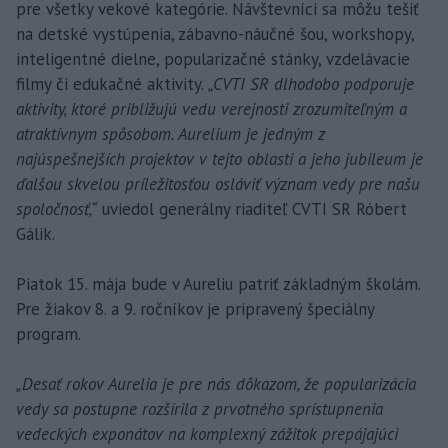
pre všetky vekové kategórie. Návštevníci sa môžu tešiť
na detské vystúpenia, zábavno-náučné šou, workshopy,
inteligentné dielne, popularizačné stánky, vzdelávacie
filmy či edukačné aktivity.
„CVTI SR dlhodobo podporuje
aktivity, ktoré približujú vedu verejnosti zrozumiteľným a
atraktívnym spôsobom. Aurelium je jedným z
najúspešnejších projektov v tejto oblasti a jeho jubileum je
ďalšou skvelou príležitosťou osláviť význam vedy pre našu
spoločnosť,“
uviedol generálny riaditeľ CVTI SR Róbert
Gálik.
Piatok 15. mája bude v Aureliu patriť základným školám.
Pre žiakov 8. a 9. ročníkov je pripravený špeciálny
program.
„Desať rokov Aurelia je pre nás dôkazom, že popularizácia
vedy sa postupne rozšírila z prvotného sprístupnenia
vedeckých exponátov na komplexný zážitok prepájajúci