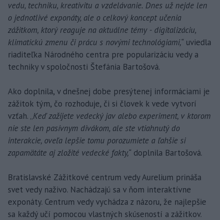
vedu, techniku, kreativitu a vzdelávanie. Dnes už nejde len
o jednotlivé exponáty, ale o celkový koncept učenia
zážitkom, ktorý reaguje na aktuálne témy - digitalizáciu,
klimatickú zmenu či prácu s novými technológiami,“
uviedla
riaditeľka Národného centra pre popularizáciu vedy a
techniky v spoločnosti Štefánia Bartošová.
Ako doplnila, v dnešnej dobe presýtenej informáciami je
zážitok tým, čo rozhoduje, či si človek k vede vytvorí
vzťah. „
Keď zažijete vedecký jav alebo experiment, v ktorom
nie ste len pasívnym divákom, ale ste vtiahnutý do
interakcie, oveľa lepšie tomu porozumiete a ľahšie si
zapamätáte aj zložité vedecké fakty,“
doplnila Bartošová.
Bratislavské Zážitkové centrum vedy Aurelium prináša
svet vedy naživo. Nachádzajú sa v ňom interaktívne
exponáty. Centrum vedy vychádza z názoru, že najlepšie
sa každý učí pomocou vlastných skúseností a zážitkov.