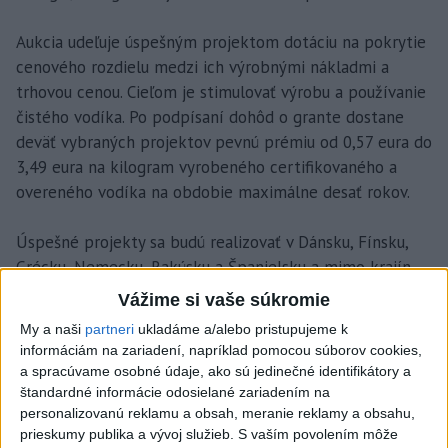
Aukcia udeľuje úspešným projektom dotáciu na pokrytie
cenového rozdielu medzi ich výrobnými nákladmi a
trhovou cenou. Cieľom je stimulovať výrobu a používanie
čistého vodíka. Po podpísaní dohôd o grante dostane
deväť vybraných projektov pevnú prémiu od 0,57 eura do
3,49 eura na kilogram vyrobeného certifikovaného a
overeného vodíka na obdobie maximálne desať rokov.
Úspešné projekty sa budú realizovať v Dánsku, Fínsku,
Grécku, Nemecku, Rakúsku a Španielsku a mimo krajín
EÚ v Nórsku, ktoré je súčasťou EHP.
Vážime si vaše súkromie
My a naši
partneri
ukladáme a/alebo pristupujeme k
Španielsko a Nemecko okrem toho prostredníctvom
informáciám na zariadení, napríklad pomocou súborov cookies,
funkcie „Aukcie ako služba“ pridávajú ďalšie vnútroštátne
a spracúvame osobné údaje, ako sú jedinečné identifikátory a
finančné prostriedky vo výške 1,7 miliardy eur. Nemecko
štandardné informácie odosielané zariadením na
personalizovanú reklamu a obsah, meranie reklamy a obsahu,
podporí výrobu vodíka z obnoviteľných zdrojov
prieskumy publika a vývoj služieb.
S vaším povolením môže
nebiologického pôvodu sumou do 1,3 miliardy eur a