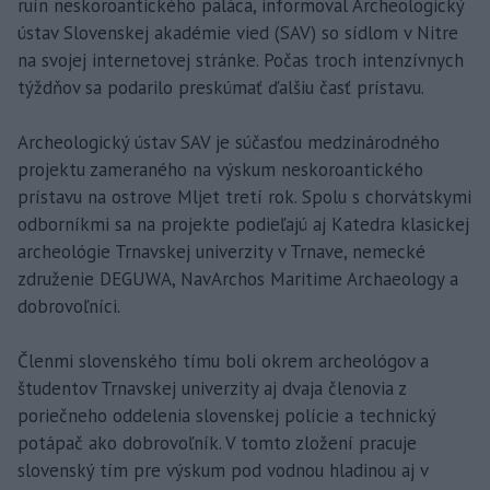
ruín neskoroantického paláca, informoval Archeologický
ústav Slovenskej akadémie vied (SAV) so sídlom v Nitre
na svojej internetovej stránke. Počas troch intenzívnych
týždňov sa podarilo preskúmať ďalšiu časť prístavu.
Archeologický ústav SAV je súčasťou medzinárodného
projektu zameraného na výskum neskoroantického
prístavu na ostrove Mljet tretí rok. Spolu s chorvátskymi
odborníkmi sa na projekte podieľajú aj Katedra klasickej
archeológie Trnavskej univerzity v Trnave, nemecké
združenie DEGUWA, NavArchos Maritime Archaeology a
dobrovoľníci.
Členmi slovenského tímu boli okrem archeológov a
študentov Trnavskej univerzity aj dvaja členovia z
poriečneho oddelenia slovenskej polície a technický
potápač ako dobrovoľník. V tomto zložení pracuje
slovenský tím pre výskum pod vodnou hladinou aj v