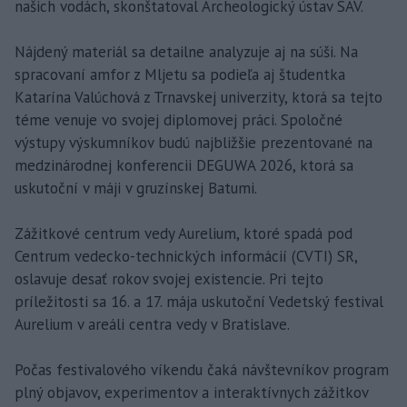
našich vodách, skonštatoval Archeologický ústav SAV.
Nájdený materiál sa detailne analyzuje aj na súši. Na
spracovaní amfor z Mljetu sa podieľa aj študentka
Katarína Valúchová z Trnavskej univerzity, ktorá sa tejto
téme venuje vo svojej diplomovej práci. Spoločné
výstupy výskumníkov budú najbližšie prezentované na
medzinárodnej konferencii DEGUWA 2026, ktorá sa
uskutoční v máji v gruzínskej Batumi.
Zážitkové centrum vedy Aurelium, ktoré spadá pod
Centrum vedecko-technických informácií (CVTI) SR,
oslavuje desať rokov svojej existencie. Pri tejto
príležitosti sa 16. a 17. mája uskutoční Vedetský festival
Aurelium v areáli centra vedy v Bratislave.
Počas festivalového víkendu čaká návštevníkov program
plný objavov, experimentov a interaktívnych zážitkov