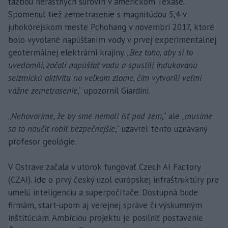
ťažbou nerastných surovín v americkom Texase.
Spomenul tiež zemetrasenie s magnitúdou 5,4 v
juhokórejskom meste Pchohang v novembri 2017, ktoré
bolo vyvolané napúšťaním vody v prvej experimentálnej
geotermálnej elektrárni krajiny. „
Bez toho, aby si to
uvedomili, začali napúšťať vodu a spustili indukovanú
seizmickú aktivitu na veľkom zlome, čím vytvorili veľmi
vážne zemetrasenie
,“ upozornil Giardini.
„
Nehovoríme, že by sme nemali ísť pod zem
,“ ale „
musíme
sa to naučiť robiť bezpečnejšie
,“ uzavrel tento uznávaný
profesor geológie.
V Ostrave začala v utorok fungovať Czech AI Factory
(CZAI). Ide o prvý český uzol európskej infraštruktúry pre
umelú inteligenciu a superpočítače. Dostupná bude
firmám, start-upom aj verejnej správe či výskumným
inštitúciám. Ambíciou projektu je posilniť postavenie