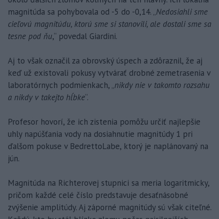
magnitúda sa pohybovala od -5 do -0,14. „
Nedosiahli sme
cieľovú magnitúdu, ktorú sme si stanovili, ale dostali sme sa
tesne pod ňu
,“ povedal Giardini.
Aj to však označil za obrovský úspech a zdôraznil, že aj
keď už existovali pokusy vytvárať drobné zemetrasenia v
laboratórnych podmienkach, „
nikdy nie v takomto rozsahu
a nikdy v takejto hĺbke
“.
Profesor hovorí, že ich zistenia pomôžu určiť najlepšie
uhly napúšťania vody na dosiahnutie magnitúdy 1 pri
ďalšom pokuse v BedrettoLabe, ktorý je naplánovaný na
jún.
Magnitúda na Richterovej stupnici sa meria logaritmicky,
pričom každé celé číslo predstavuje desaťnásobné
zvýšenie amplitúdy. Aj záporné magnitúdy sú však citeľné.