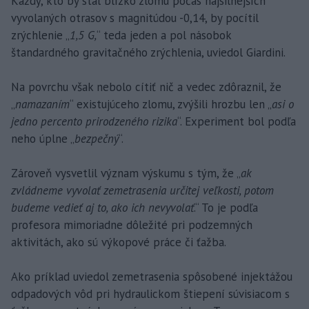
Každý, kto by stál blízko zlomu počas najsilnejších
vyvolaných otrasov s magnitúdou -0,14, by pocítil
zrýchlenie „
1,5 G,
“ teda jeden a pol násobok
štandardného gravitačného zrýchlenia, uviedol Giardini.
Na povrchu však nebolo cítiť nič a vedec zdôraznil, že
„
namazaním
“ existujúceho zlomu, zvýšili hrozbu len „
asi o
jedno percento prirodzeného rizika
“. Experiment bol podľa
neho úplne „
bezpečný
“.
Zároveň vysvetlil význam výskumu s tým, že „
ak
zvládneme vyvolať zemetrasenia určitej veľkosti, potom
budeme vedieť aj to, ako ich nevyvolať
.“ To je podľa
profesora mimoriadne dôležité pri podzemných
aktivitách, ako sú výkopové práce či ťažba.
Ako príklad uviedol zemetrasenia spôsobené injektážou
odpadových vôd pri hydraulickom štiepení súvisiacom s