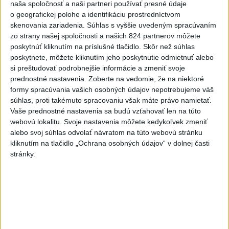
organizáciám pracovať s výpočtovo náročnými AI úlohami a
naša spoločnosť a naši partneri používať presné údaje
o geografickej polohe a identifikáciu prostredníctvom
komplexnými dátovými modelmi, ktoré by bez podobnej
skenovania zariadenia. Súhlas s vyššie uvedeným spracúvaním
infraštruktúry neboli dostupné
,“ vysvetlil Churavý.
zo strany našej spoločnosti a našich 824 partnerov môžete
poskytnúť kliknutím na príslušné tlačidlo. Skôr než súhlas
Dodal, že projekt v mnohých oblastiach prepája digitálny
poskytnete, môžete kliknutím jeho poskytnutie odmietnuť alebo
svet s reálnymi fyzickými systémami, napríklad výrobou,
si preštudovať podrobnejšie informácie a zmeniť svoje
robotikou, energetikou či zdravotníctvom. „
CZAI umožní
prednostné nastavenia.
Zoberte na vedomie, že na niektoré
formy spracúvania vašich osobných údajov nepotrebujeme váš
experimentovanie nad reálnymi systémami, či už ide o
súhlas, proti takémuto spracovaniu však máte právo namietať.
komplexné výrobné linky, autonómne robotické systémy
Vaše prednostné nastavenia sa budú vzťahovať len na túto
alebo jednotlivé stroje a zariadenia
,“ priblížil.
webovú lokalitu. Svoje nastavenia môžete kedykoľvek zmeniť
alebo svoj súhlas odvolať návratom na túto webovú stránku
Okrem ČVUT sa do projektu zapojila napríklad aj
kliknutím na tlačidlo „Ochrana osobných údajov“ v dolnej časti
stránky.
Univerzita Karlova (UK), VŠB - Technická univerzita
Ostrava či Vysoké učení technické (VUT) v Brne.