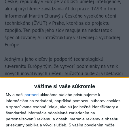
Českej republiky v Európe v oblasti umelej inteligencie,
ako aj urýchlenie zavádzania AI do praxe. TASR o tom
informoval Martin Churavý z Českého vysokého učení
technického (ČVUT) v Prahe, ktoré sa do projektu
zapojilo. Ten podľa jeho slov reaguje na nedostatok
špecializovanej AI infraštruktúry v strednej a východnej
Európe.
Jedným z jeho cieľov je podporiť technologickú
suverenitu Európy tým, že vytvorí podmienky na vznik
nových inovatívnych riešení. Súčasťou bude aj vzdelávací
a školiaci systém zameraný na rozvoj zručností
Vážime si vaše súkromie
študentov, výskumníkov či ľudí z aplikačnej praxe.
My a naši
partneri
ukladáme a/alebo pristupujeme k
informáciám na zariadení, napríklad pomocou súborov cookies,
CZAI prepája výpočtové kapacity, dáta, expertnú
a spracúvame osobné údaje, ako sú jedinečné identifikátory a
podporu a aplikačné know-how do jedného celku, aby
štandardné informácie odosielané zariadením na
poskytla praktické AI služby pre výskum, priemysel a
personalizovanú reklamu a obsah, meranie reklamy a obsahu,
verejný sektor. „
Kľúčovou úlohou CZAI je umožniť
prieskumy publika a vývoj služieb.
S vaším povolením môže