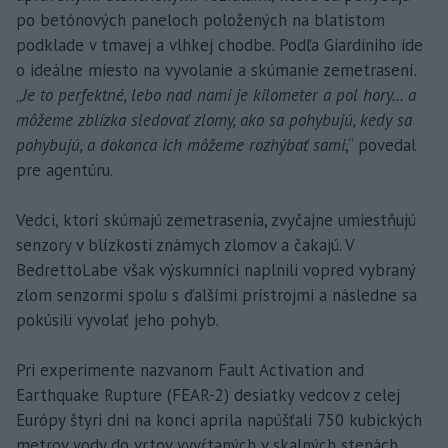
po betónových paneloch položených na blatistom
podklade v tmavej a vlhkej chodbe. Podľa Giardiniho ide
o ideálne miesto na vyvolanie a skúmanie zemetrasení.
„
Je to perfektné, lebo nad nami je kilometer a pol hory... a
môžeme zblízka sledovať zlomy, ako sa pohybujú, kedy sa
pohybujú, a dokonca ich môžeme rozhýbať sami
,“ povedal
pre agentúru.
Vedci, ktorí skúmajú zemetrasenia, zvyčajne umiestňujú
senzory v blízkosti známych zlomov a čakajú. V
BedrettoLabe však výskumníci naplnili vopred vybraný
zlom senzormi spolu s ďalšími prístrojmi a následne sa
pokúsili vyvolať jeho pohyb.
Pri experimente nazvanom Fault Activation and
Earthquake Rupture (FEAR-2) desiatky vedcov z celej
Európy štyri dni na konci apríla napúšťali 750 kubických
metrov vody do vrtov vyvŕtaných v skalných stenách