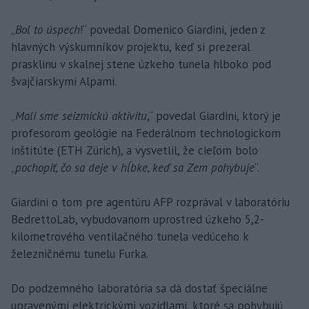
„
Bol to úspech
!“ povedal Domenico Giardini, jeden z
hlavných výskumníkov projektu, keď si prezeral
prasklinu v skalnej stene úzkeho tunela hlboko pod
švajčiarskymi Alpami.
„
Mali sme seizmickú aktivitu
,“ povedal Giardini, ktorý je
profesorom geológie na Federálnom technologickom
inštitúte (ETH Zürich), a vysvetlil, že cieľom bolo
„
pochopiť, čo sa deje v hĺbke, keď sa Zem pohybuje
“.
Giardini o tom pre agentúru AFP rozprával v laboratóriu
BedrettoLab, vybudovanom uprostred úzkeho 5,2-
kilometrového ventilačného tunela vedúceho k
železničnému tunelu Furka.
Do podzemného laboratória sa dá dostať špeciálne
upravenými elektrickými vozidlami, ktoré sa pohybujú