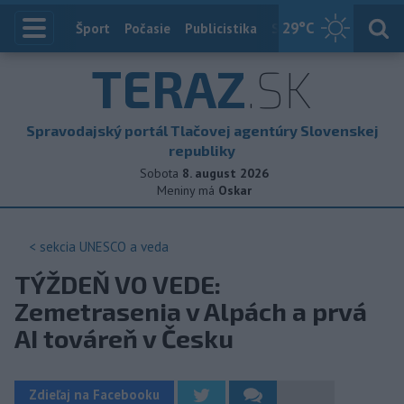
29
°C
Index
Šport
Počasie
Publicistika
Slovensko
Zahranič
TERAZ
.SK
Spravodajský portál Tlačovej agentúry Slovenskej
republiky
Sobota
8. august 2026
Meniny má
Oskar
< sekcia
UNESCO a veda
TÝŽDEŇ VO VEDE:
Zemetrasenia v Alpách a prvá
AI továreň v Česku
Zdieľaj na Facebooku