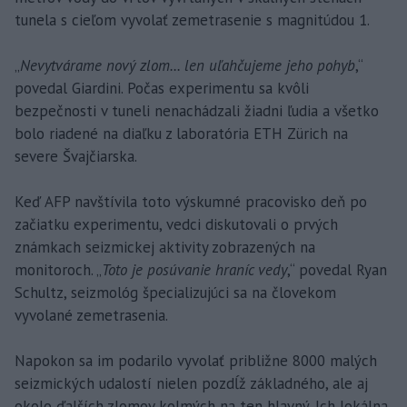
tunela s cieľom vyvolať zemetrasenie s magnitúdou 1.
„
Nevytvárame nový zlom... len uľahčujeme jeho pohyb
,“
povedal Giardini. Počas experimentu sa kvôli
bezpečnosti v tuneli nenachádzali žiadni ľudia a všetko
bolo riadené na diaľku z laboratória ETH Zürich na
severe Švajčiarska.
Keď AFP navštívila toto výskumné pracovisko deň po
začiatku experimentu, vedci diskutovali o prvých
známkach seizmickej aktivity zobrazených na
monitoroch. „
Toto je posúvanie hraníc vedy
,“ povedal Ryan
Schultz, seizmológ špecializujúci sa na človekom
vyvolané zemetrasenia.
Napokon sa im podarilo vyvolať približne 8000 malých
seizmických udalostí nielen pozdĺž základného, ale aj
okolo ďalších zlomov kolmých na ten hlavný. Ich lokálna