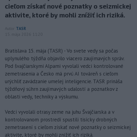
cieľom získať nové poznatky o seizmickej
aktivite, ktoré by mohli znížiť ich riziká.
Autor
TASR
15. mája 2026 11:20
Bratislava 15. mája (TASR) - Vo svete vedy sa počas
uplynulého týždňa objavilo viacero zaujímavých správ.
Pod švajčiarskymi Alpami vyvolali vedci kontrolované
zemetrasenia a Česko má prvú AI továreň s cieľom
urýchliť zavádzanie umelej inteligencie. TASR prináša
týždňový súhrn zaujímavých udalostí a poznatkov z
oblasti vedy, techniky a výskumu.
Vedci vyvolali otrasy zeme na juhu Švajčiarska a v
kontrolovanom prostredí spustili tisícky drobných
zemetrasení s cieľom získať nové poznatky o seizmickej
aktivite, ktoré by mohli znížiť ich riziká.