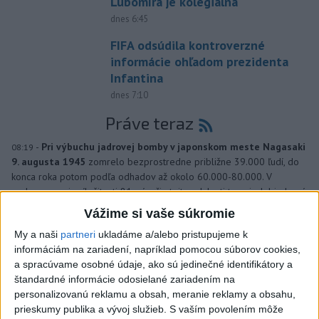
Ľubomíra je kolegiálna
dnes 6:45
FIFA odsúdila kontroverzné
informácie ohľadom prezidenta
Infantina
dnes 7:10
Práve teraz
-
Pri výbuchu jadrovej bomby v japonskom meste Nagasaki
08:19
9. augusta 1945
zomrelo bezprostredne približne 39.000 ľudí, do
konca roka potom podľa odhadov až okolo 60.000-80.000. V
rozhovore pri príležitosti 81. výročia tejto udalosti to uviedol jadrový
fyzik Venhart.
Vážime si vaše súkromie
My a naši
partneri
ukladáme a/alebo pristupujeme k
Viac
informáciám na zariadení, napríklad pomocou súborov cookies,
Videá a prenosy TASR TV
a spracúvame osobné údaje, ako sú jedinečné identifikátory a
štandardné informácie odosielané zariadením na
Deväť Slovákov zabojuje na ME v Paríži
personalizovanú reklamu a obsah, meranie reklamy a obsahu,
o čo najlepšie výsledky
prieskumy publika a vývoj služieb.
S vaším povolením môže