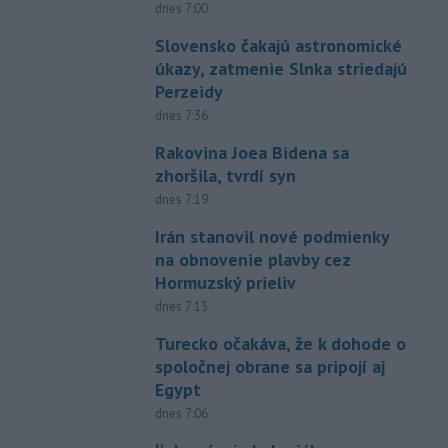
dnes 7:00
Slovensko čakajú astronomické
úkazy, zatmenie Slnka striedajú
Perzeidy
dnes 7:36
Rakovina Joea Bidena sa
zhoršila, tvrdí syn
dnes 7:19
Irán stanovil nové podmienky
na obnovenie plavby cez
Hormuzský prieliv
dnes 7:15
Turecko očakáva, že k dohode o
spoločnej obrane sa pripojí aj
Egypt
dnes 7:06