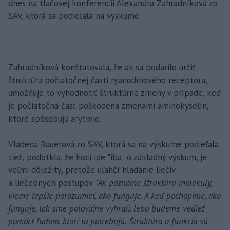
dnes na tlačovej konferencii Alexandra Zahradníková zo
SAV, ktorá sa podieľala na výskume.
Zahradníková konštatovala, že ak sa podarilo určiť
štruktúru počiatočnej časti ryanodínového receptora,
umožňuje to vyhodnotiť štruktúrne zmeny v prípade, keď
je počiatočná časť poškodená zmenami aminokyselín,
ktoré spôsobujú arytmie.
Vladena Bauerová zo SAV, ktorá sa na výskume podieľala
tiež, podotkla, že hoci ide "iba" o základný výskum, je
veľmi dôležitý, pretože uľahčí hľadanie liečiv
a liečebných postupov.
"Ak poznáme štruktúru molekuly,
vieme lepšie porozumieť, ako funguje. A keď pochopíme, ako
funguje, tak sme polovične vyhrali, lebo budeme vedieť
pomôcť ľuďom, ktorí to potrebujú. Štruktúra a funkcia sú