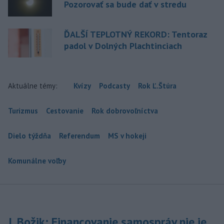
Pozorovať sa bude dať v stredu
ĎALŠÍ TEPLOTNÝ REKORD: Tentoraz
padol v Dolných Plachtinciach
Aktuálne témy:
Kvízy
Podcasty
Rok Ľ.Štúra
Turizmus
Cestovanie
Rok dobrovoľníctva
Dielo týždňa
Referendum
MS v hokeji
Komunálne voľby
J. Božik: Financovanie samospráv nie je