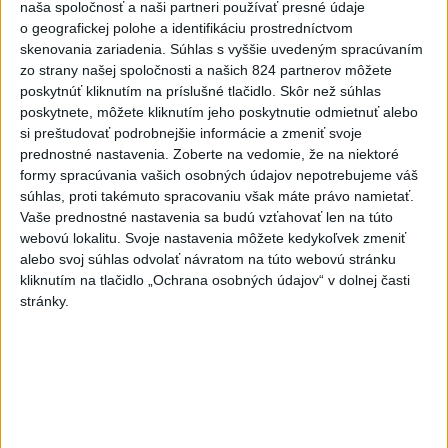
naša spoločnosť a naši partneri používať presné údaje
o geografickej polohe a identifikáciu prostredníctvom
Viac
skenovania zariadenia. Súhlas s vyššie uvedeným spracúvaním
Najčítanejšie
zo strany našej spoločnosti a našich 824 partnerov môžete
poskytnúť kliknutím na príslušné tlačidlo. Skôr než súhlas
6h
24h
7d
poskytnete, môžete kliknutím jeho poskytnutie odmietnuť alebo
si preštudovať podrobnejšie informácie a zmeniť svoje
DRÁMA V PARLAMENTE: Poslankyňa
1
prednostné nastavenia.
Zoberte na vedomie, že na niektoré
formy spracúvania vašich osobných údajov nepotrebujeme váš
hádzala do premiéra vajíčka
súhlas, proti takémuto spracovaniu však máte právo namietať.
Vaše prednostné nastavenia sa budú vzťahovať len na túto
2
SMRŤ V HORÁCH: V Západných Tatrách zomrel 76-ročný
webovú lokalitu. Svoje nastavenia môžete kedykoľvek zmeniť
turista
alebo svoj súhlas odvolať návratom na túto webovú stránku
kliknutím na tlačidlo „Ochrana osobných údajov“ v dolnej časti
3
VEĽKÁ PREDPOVEĎ POČASIA: Extrémne horúčavy
stránky.
ustúpili. Alebo žeby nie?
4
Skončili ďalšie desiatky menších pôšt, samosprávam sa
to nepáči
5
Festival Lovestream 2026 pokračuje, druhý deň zakončil
Robbie Williams