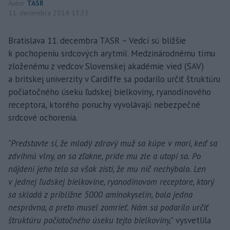
Autor
TASR
11. decembra 2014 13:33
Bratislava 11. decembra TASR – Vedci sú bližšie
k pochopeniu srdcových arytmií. Medzinárodnému tímu
zloženému z vedcov Slovenskej akadémie vied (SAV)
a britskej univerzity v Cardiffe sa podarilo určiť štruktúru
počiatočného úseku ľudskej bielkoviny, ryanodínového
receptora, ktorého poruchy vyvolávajú nebezpečné
srdcové ochorenia.
"Predstavte si, že mladý zdravý muž sa kúpe v mori, keď sa
zdvihnú vlny, on sa zľakne, príde mu zle a utopí sa. Po
nájdení jeho tela sa však zistí, že mu nič nechýbalo. Len
v jednej ľudskej bielkovine, ryanodínovom receptore, ktorý
sa skladá z približne 5000 aminokyselín, bola jedna
nesprávna, a preto musel zomrieť. Nám sa podarilo určiť
štruktúru počiatočného úseku tejto bielkoviny,"
vysvetlila