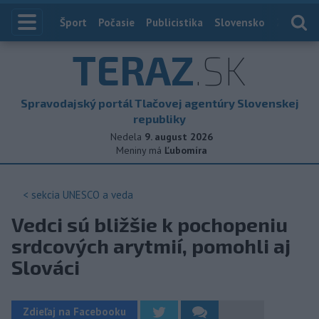
Index
Šport
Počasie
Publicistika
Slovensko
Zahranič
TERAZ
.SK
Spravodajský portál Tlačovej agentúry Slovenskej
republiky
Nedela
9. august 2026
Meniny má
Ľubomíra
< sekcia
UNESCO a veda
Vedci sú bližšie k pochopeniu
srdcových arytmií, pomohli aj
Slováci
Zdieľaj na Facebooku