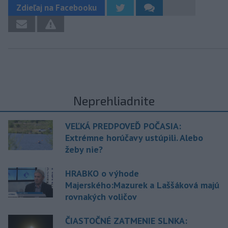
Zdieľaj na Facebooku
Neprehliadnite
VEĽKÁ PREDPOVEĎ POČASIA:
Extrémne horúčavy ustúpili. Alebo
žeby nie?
HRABKO o výhode
Majerského:Mazurek a Laššáková majú
rovnakých voličov
ČIASTOČNÉ ZATMENIE SLNKA: