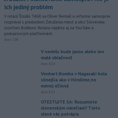
ich jediný problém
V relácii Štúdio TASR sa Oliver Remiaš o reforme samospráv
rozprával s predsedom Združenia miest a obcí Slovenska
Jozefom Božikom. Reláciu nájdete aj na YouTube a
podcastových platformách.
dnes 7:00
V nedeľu bude jasno alebo len
malá oblačnosť
dnes 6:14
Venhart:Bomba v Nagasaki bola
silnejšia ako v Hirošime,no
menej účinná
dnes 8:24
OTESTUJTE SA: Rozumiete
slovenským nárečiam? Tieto
slová vás potrápia