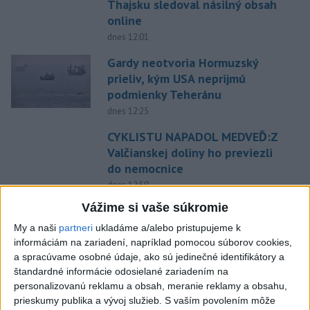
Thajsku sledoval násilný obsah
online
dnes 12:01
Gardy neotvoria Hormuzský
prieliv, kým USA neprijmú
podmienky Teheránu
dnes 12:25
CYKLISTU NAPADOL MEDVEĎ:Z
Valčianskej doliny ho previezli
do nemocnice
dnes 12:59
Vážime si vaše súkromie
TAXIKÁR POD VPLYVOM
DROG:Na festivale Lovestream
My a naši
partneri
ukladáme a/alebo pristupujeme k
narazil do policajtov
informáciám na zariadení, napríklad pomocou súborov cookies,
a spracúvame osobné údaje, ako sú jedinečné identifikátory a
dnes 12:30
štandardné informácie odosielané zariadením na
POKUS O VRAŽDU: Polícia
personalizovanú reklamu a obsah, meranie reklamy a obsahu,
obvinila mladíkov, ktorí
prieskumy publika a vývoj služieb.
S vaším povolením môže