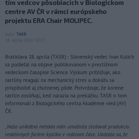
tím vedcov pôsobiacich v Biologickom
centre AV ČR v rámci európskeho
projektu ERA Chair MOLIPEC.
Autor
TASR
18. apríla 2026 10:21
Bratislava 18. apríla (TASR) - Slovenský vedec Ivan Kulich
sa podieľal na objave publikovanom v prestížnom
vedeckom časopise Science. Výskum približuje, ako
rastliny reagujú na mechanický stres a dokážu sa
prispôsobiť aj zhutnenej pôde. Potvrdzuje, že korene
rastlín zosilňujú, keď narazia na prekážku. TASR o tom
informovali z Biologického centra Akadémie vied (AV)
ČR.
„
Naša unikátna metóda nám umožnila sledovať produkciu
reaktívnych foriem kyslíka v reálnom čase. Ukázalo sa, že