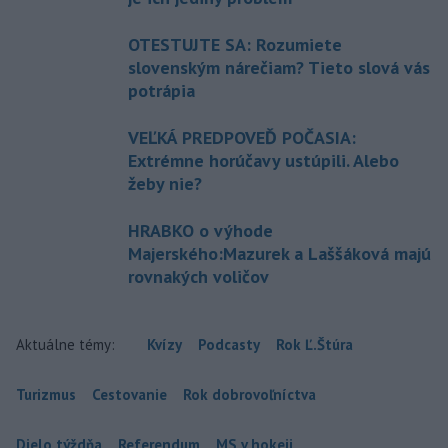
OTESTUJTE SA: Rozumiete
slovenským nárečiam? Tieto slová vás
potrápia
VEĽKÁ PREDPOVEĎ POČASIA:
Extrémne horúčavy ustúpili. Alebo
žeby nie?
HRABKO o výhode
Majerského:Mazurek a Laššáková majú
rovnakých voličov
Aktuálne témy:
Kvízy
Podcasty
Rok Ľ.Štúra
Turizmus
Cestovanie
Rok dobrovoľníctva
Dielo týždňa
Referendum
MS v hokeji