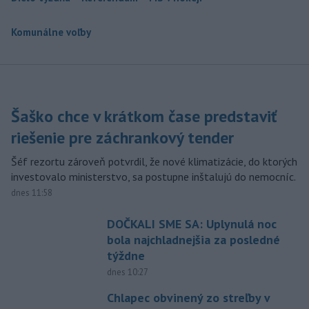
Komunálne voľby
Šaško chce v krátkom čase predstaviť
riešenie pre záchrankový tender
Šéf rezortu zároveň potvrdil, že nové klimatizácie, do ktorých
investovalo ministerstvo, sa postupne inštalujú do nemocníc.
dnes 11:58
DOČKALI SME SA: Uplynulá noc
bola najchladnejšia za posledné
týždne
dnes 10:27
Chlapec obvinený zo streľby v