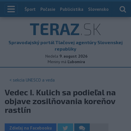
Index
Šport
Počasie
Publicistika
Slovensko
Zahranič
TERAZ
.SK
Spravodajský portál Tlačovej agentúry Slovenskej
republiky
Nedela
9. august 2026
Meniny má
Ľubomíra
< sekcia
UNESCO a veda
Vedec I. Kulich sa podieľal na
objave zosilňovania koreňov
rastlín
Zdieľaj na Facebooku