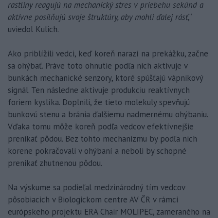
rastliny reagujú na mechanický stres v priebehu sekúnd a
aktívne posilňujú svoje štruktúry, aby mohli ďalej rásť
,“
uviedol Kulich.
Ako priblížili vedci, keď koreň narazí na prekážku, začne
sa ohýbať. Práve toto ohnutie podľa nich aktivuje v
bunkách mechanické senzory, ktoré spúšťajú vápnikový
signál. Ten následne aktivuje produkciu reaktívnych
foriem kyslíka. Doplnili, že tieto molekuly spevňujú
bunkovú stenu a bránia ďalšiemu nadmernému ohýbaniu.
Vďaka tomu môže koreň podľa vedcov efektívnejšie
prenikať pôdou. Bez tohto mechanizmu by podľa nich
korene pokračovali v ohýbaní a neboli by schopné
prenikať zhutnenou pôdou.
Na výskume sa podieľal medzinárodný tím vedcov
pôsobiacich v Biologickom centre AV ČR v rámci
európskeho projektu ERA Chair MOLIPEC, zameraného na