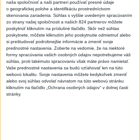
zaútočili na taxikára
naša spoločnosť a naši partneri používať presné údaje
o geografickej polohe a identifikáciu prostredníctvom
dnes 11:40
skenovania zariadenia. Súhlas s vyššie uvedeným spracúvaním
NEBEZPEČNÁ POTÝČKA: Po
zo strany našej spoločnosti a našich 824 partnerov môžete
bodnutí neznámym predmetom
poskytnúť kliknutím na príslušné tlačidlo. Skôr než súhlas
poskytnete, môžete kliknutím jeho poskytnutie odmietnuť alebo
skončil v nemocnici
si preštudovať podrobnejšie informácie a zmeniť svoje
dnes 12:10
prednostné nastavenia.
Zoberte na vedomie, že na niektoré
Agrorezort: Výmera lesných
formy spracúvania vašich osobných údajov nepotrebujeme váš
súhlas, proti takémuto spracovaniu však máte právo namietať.
pozemkov a porastov sa
Vaše prednostné nastavenia sa budú vzťahovať len na túto
dlhodobo zvyšuje
webovú lokalitu. Svoje nastavenia môžete kedykoľvek zmeniť
dnes 10:24
alebo svoj súhlas odvolať návratom na túto webovú stránku
kliknutím na tlačidlo „Ochrana osobných údajov“ v dolnej časti
Slováci prehrali duel o bronz,
stránky.
Štolc: Hodnotí sa to ťažko
dnes 10:18
Práve teraz
-
Vo Valčianskej doline pri Martine napadol v sobotu (8. 8.)
12:57
podvečer
medveď muža na bicykli. Strhol ho na zem a spôsobil mu