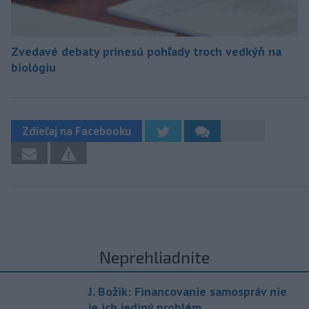
Zvedavé debaty prinesú pohľady troch vedkýň na
biológiu
Zdieľaj na Facebooku
Neprehliadnite
J. Božik: Financovanie samospráv nie
je ich jediný problém