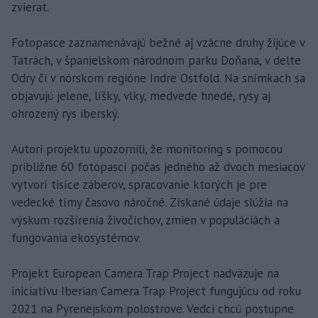
zvierat.
Fotopasce zaznamenávajú bežné aj vzácne druhy žijúce v
Tatrách, v španielskom národnom parku Doňana, v delte
Odry či v nórskom regióne Indre Ostfold. Na snímkach sa
objavujú jelene, líšky, vlky, medvede hnedé, rysy aj
ohrozený rys iberský.
Autori projektu upozornili, že monitoring s pomocou
približne 60 fotopascí počas jedného až dvoch mesiacov
vytvorí tisíce záberov, spracovanie ktorých je pre
vedecké tímy časovo náročné. Získané údaje slúžia na
výskum rozšírenia živočíchov, zmien v populáciách a
fungovania ekosystémov.
Projekt European Camera Trap Project nadväzuje na
iniciatívu Iberian Camera Trap Project fungujúcu od roku
2021 na Pyrenejskom polostrove. Vedci chcú postupne