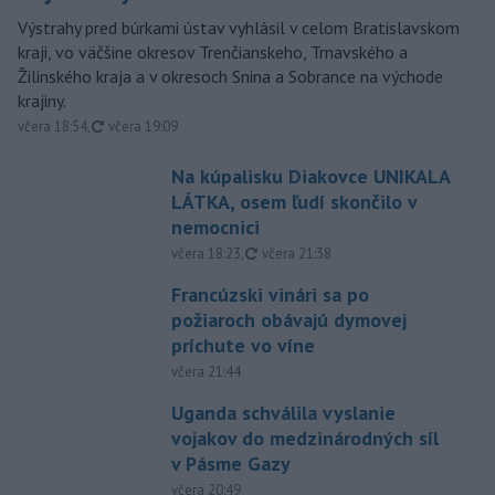
Výstrahy pred búrkami ústav vyhlásil v celom Bratislavskom
kraji, vo väčšine okresov Trenčianskeho, Trnavského a
Žilinského kraja a v okresoch Snina a Sobrance na východe
krajiny.
aktualizované
včera 18:54
,
včera 19:09
Na kúpalisku Diakovce UNIKALA
LÁTKA, osem ľudí skončilo v
nemocnici
aktualizované
včera 18:23
,
včera 21:38
Francúzski vinári sa po
požiaroch obávajú dymovej
príchute vo víne
včera 21:44
Uganda schválila vyslanie
vojakov do medzinárodných síl
v Pásme Gazy
včera 20:49