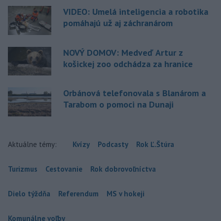
VIDEO: Umelá inteligencia a robotika
pomáhajú už aj záchranárom
NOVÝ DOMOV: Medveď Artur z
košickej zoo odchádza za hranice
Orbánová telefonovala s Blanárom a
Tarabom o pomoci na Dunaji
Aktuálne témy:
Kvízy
Podcasty
Rok Ľ.Štúra
Turizmus
Cestovanie
Rok dobrovoľníctva
Dielo týždňa
Referendum
MS v hokeji
Komunálne voľby