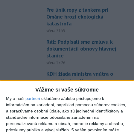
Pre únik ropy z tankera pri
Ománe hrozí ekologická
katastrofa
včera 21:59
Ráž: Podpísali sme zmluvu k
dokumentácii obnovy hlavnej
stanice
včera 15:26
KDH žiada ministra vnútra o
vysvetlenie nákupu
kamerových systémov
Vážime si vaše súkromie
včera 17:40
My a naši
partneri
ukladáme a/alebo pristupujeme k
V Budapešti opäť padol
informáciám na zariadení, napríklad pomocou súborov cookies,
a spracúvame osobné údaje, ako sú jedinečné identifikátory a
teplotný rekord, tretí za päť
štandardné informácie odosielané zariadením na
týždňov
personalizovanú reklamu a obsah, meranie reklamy a obsahu,
včera 19:15
prieskumy publika a vývoj služieb.
S vaším povolením môže