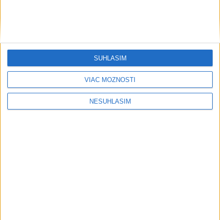
Šport
SÚHLASÍM
VIAC MOŽNOSTÍ
....
NESÚHLASÍM
....