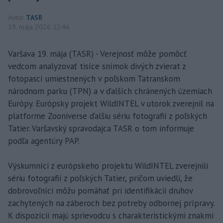
Autor
TASR
19. mája 2026 12:46
Varšava 19. mája (TASR) - Verejnosť môže pomôcť
vedcom analyzovať tisíce snímok divých zvierat z
fotopascí umiestnených v poľskom Tatranskom
národnom parku (TPN) a v ďalších chránených územiach
Európy. Európsky projekt WildINTEL v utorok zverejnil na
platforme Zooniverse ďalšiu sériu fotografií z poľských
Tatier. Varšavský spravodajca TASR o tom informuje
podľa agentúry PAP.
Výskumníci z európskeho projektu WildINTEL zverejnili
sériu fotografií z poľských Tatier, pričom uviedli, že
dobrovoľníci môžu pomáhať pri identifikácii druhov
zachytených na záberoch bez potreby odbornej prípravy.
K dispozícii majú sprievodcu s charakteristickými znakmi