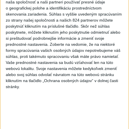
naša spoločnosť a naši partneri používať presné údaje
Twente deklasovalo DAC 6:0 v
o geografickej polohe a identifikáciu prostredníctvom
prvom zápase 3. predkola
skenovania zariadenia. Súhlas s vyššie uvedeným spracúvaním
včera 22:03
zo strany našej spoločnosti a našich 824 partnerov môžete
poskytnúť kliknutím na príslušné tlačidlo. Skôr než súhlas
Slovenskí hádzanári zdolali
poskytnete, môžete kliknutím jeho poskytnutie odmietnuť alebo
Taliansko 38:37
si preštudovať podrobnejšie informácie a zmeniť svoje
aktualizované
včera 16:28
,
včera 19:55
prednostné nastavenia.
Zoberte na vedomie, že na niektoré
formy spracúvania vašich osobných údajov nepotrebujeme váš
Práve teraz
súhlas, proti takémuto spracovaniu však máte právo namietať.
Vaše prednostné nastavenia sa budú vzťahovať len na túto
-
Pri pobreží Ománu hrozí ekologická katastrofa pre únik
21:58
webovú lokalitu. Svoje nastavenia môžete kedykoľvek zmeniť
čoraz
väčšieho množstva ropy z tankera, ktorý narazil na plytčinu v
alebo svoj súhlas odvolať návratom na túto webovú stránku
blízkosti prírodnej rezervácie.
kliknutím na tlačidlo „Ochrana osobných údajov“ v dolnej časti
stránky.
Viac
Videá a prenosy TASR TV
Deväť Slovákov zabojuje na ME v Paríži
o čo najlepšie výsledky