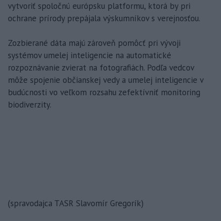
vytvoriť spoločnú európsku platformu, ktorá by pri
ochrane prírody prepájala výskumníkov s verejnosťou.
Zozbierané dáta majú zároveň pomôcť pri vývoji
systémov umelej inteligencie na automatické
rozpoznávanie zvierat na fotografiách. Podľa vedcov
môže spojenie občianskej vedy a umelej inteligencie v
budúcnosti vo veľkom rozsahu zefektívniť monitoring
biodiverzity.
(spravodajca TASR Slavomír Gregorík)