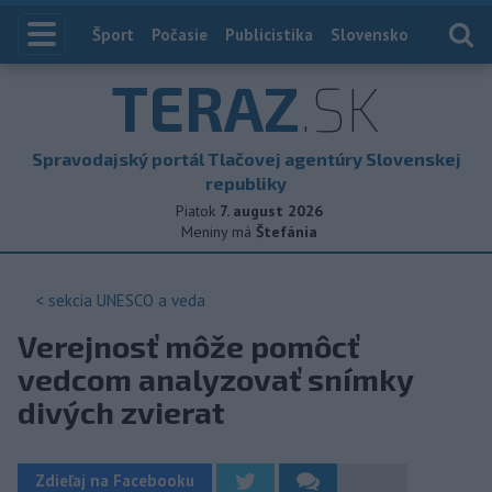
Index
Šport
Počasie
Publicistika
Slovensko
Zahranič
TERAZ
.SK
Spravodajský portál Tlačovej agentúry Slovenskej
republiky
Piatok
7. august 2026
Meniny má
Štefánia
< sekcia
UNESCO a veda
Verejnosť môže pomôcť
vedcom analyzovať snímky
divých zvierat
Zdieľaj na Facebooku