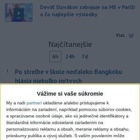
Deväť Slovákov zabojuje na ME v Paríži
o čo najlepšie výsledky
Viac
Najčítanejšie
6h
24h
7d
Po streľbe v škole neďaleko Bangkoku
1
hlásia niekoľko mŕtvych
2
Kruhová križovatka v Poprade v smere z Hozelca bude
Vážime si vaše súkromie
hotová budúci rok
My a naši
partneri
ukladáme a/alebo pristupujeme k
informáciám na zariadení, napríklad pomocou súborov cookies,
3
Prešovský kraj vyzýva k využitiu bezplatného parkoviska v
a spracúvame osobné údaje, ako sú jedinečné identifikátory a
Tatrách
štandardné informácie odosielané zariadením na
personalizovanú reklamu a obsah, meranie reklamy a obsahu,
4
ÚPLNÉ ZATMENIE SLNKA: Časť Európy zahalí tma,
prieskumy publika a vývoj služieb.
S vaším povolením môže