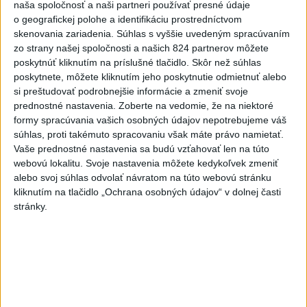
hrozia dôsledky
naša spoločnosť a naši partneri používať presné údaje
o geografickej polohe a identifikáciu prostredníctvom
5
V Košiciach Nad jazerom začína výstavba
skenovania zariadenia. Súhlas s vyššie uvedeným spracúvaním
chodníka,otvorili aj pumptrack
zo strany našej spoločnosti a našich 824 partnerov môžete
poskytnúť kliknutím na príslušné tlačidlo. Skôr než súhlas
6
Historik Zajac: Územie Slovenska bolo jadrom poľsko-
poskytnete, môžete kliknutím jeho poskytnutie odmietnuť alebo
uhorských vzťahov
si preštudovať podrobnejšie informácie a zmeniť svoje
prednostné nastavenia.
Zoberte na vedomie, že na niektoré
7
Mesto Martin vypovedalo zmluvy na tri rozpracované
formy spracúvania vašich osobných údajov nepotrebujeme váš
investičné akcie
súhlas, proti takémuto spracovaniu však máte právo namietať.
Vaše prednostné nastavenia sa budú vzťahovať len na túto
webovú lokalitu. Svoje nastavenia môžete kedykoľvek zmeniť
Najnovšie správy na Teraz.sk
alebo svoj súhlas odvolať návratom na túto webovú stránku
kliknutím na tlačidlo „Ochrana osobných údajov“ v dolnej časti
Vyhlásenia
stránky.
Priame prenosy z Národnej rady SR
Politika na sociálnych sieťach