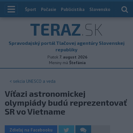
Index
Šport
Počasie
Publicistika
Slovensko
Zahranič
TERAZ
.SK
Spravodajský portál Tlačovej agentúry Slovenskej
republiky
Piatok
7. august 2026
Meniny má
Štefánia
< sekcia
UNESCO a veda
Víťazi astronomickej
olympiády budú reprezentovať
SR vo Vietname
Zdieľaj na Facebooku