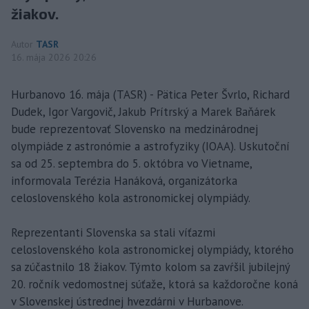
žiakov.
Autor
TASR
16. mája 2026 20:26
Hurbanovo 16. mája (TASR) - Pätica Peter Švrlo, Richard
Dudek, Igor Vargovič, Jakub Prítrský a Marek Baňárek
bude reprezentovať Slovensko na medzinárodnej
olympiáde z astronómie a astrofyziky (IOAA). Uskutoční
sa od 25. septembra do 5. októbra vo Vietname,
informovala Terézia Hanáková, organizátorka
celoslovenského kola astronomickej olympiády.
Reprezentanti Slovenska sa stali víťazmi
celoslovenského kola astronomickej olympiády, ktorého
sa zúčastnilo 18 žiakov. Týmto kolom sa zavŕšil jubilejný
20. ročník vedomostnej súťaže, ktorá sa každoročne koná
v Slovenskej ústrednej hvezdárni v Hurbanove.