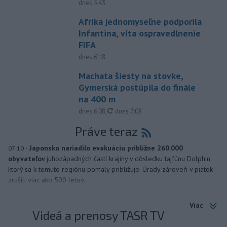
dnes 5:43
Afrika jednomyseľne podporila
Infantina, víta ospravedlnenie
FIFA
dnes 6:18
Machata šiesty na stovke,
Gymerská postúpila do finále
na 400 m
aktualizované
dnes 6:08
,
dnes 7:08
Práve teraz
-
Japonsko nariadilo evakuáciu približne 260.000
07:10
obyvateľov
juhozápadných častí krajiny v dôsledku tajfúnu Dolphin,
ktorý sa k tomuto regiónu pomaly približuje. Úrady zároveň v piatok
zrušili viac ako 500 letov.
Viac
Videá a prenosy TASR TV