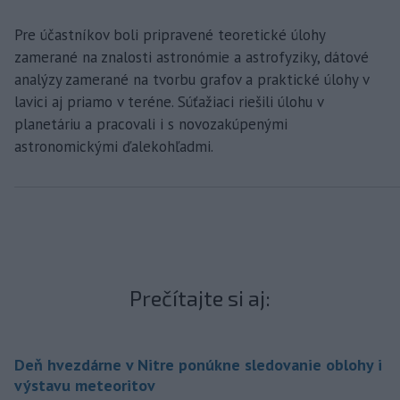
Pre účastníkov boli pripravené teoretické úlohy
zamerané na znalosti astronómie a astrofyziky, dátové
analýzy zamerané na tvorbu grafov a praktické úlohy v
lavici aj priamo v teréne. Súťažiaci riešili úlohu v
planetáriu a pracovali i s novozakúpenými
astronomickými ďalekohľadmi.
Prečítajte si aj:
Deň hvezdárne v Nitre ponúkne sledovanie oblohy i
výstavu meteoritov