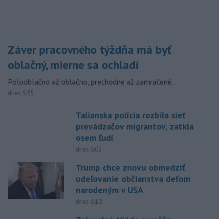
Záver pracovného týždňa má byť
oblačný, mierne sa ochladí
Polooblačno až oblačno, prechodne až zamračené.
dnes 5:35
Talianska polícia rozbila sieť
prevádzačov migrantov, zatkla
osem ľudí
dnes 6:02
Trump chce znovu obmedziť
udeľovanie občianstva deťom
narodeným v USA
dnes 6:10