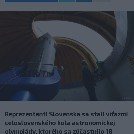
Reprezentanti Slovenska sa stali víťazmi
celoslovenského kola astronomickej
olympiády, ktorého sa zúčastnilo 18