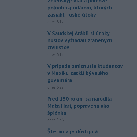
Zelenskyj: Vláda pomôže
poľnohospodárom, ktorých
zasiahli ruské útoky
dnes 6:12
V Saudskej Arábii si útoky
húsíov vyžiadali zranených
civilistov
dnes 6:15
V prípade zmiznutia študentov
v Mexiku zatkli bývalého
guvernéra
dnes 6:22
Pred 150 rokmi sa narodila
Mata Hari, popravená ako
špiónka
dnes 5:46
Štefánia je dôvtipná