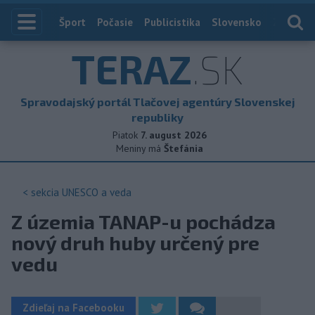
Index
Šport
Počasie
Publicistika
Slovensko
Zahranič
TERAZ
.SK
Spravodajský portál Tlačovej agentúry Slovenskej
republiky
Piatok
7. august 2026
Meniny má
Štefánia
< sekcia
UNESCO a veda
Z územia TANAP-u pochádza
nový druh huby určený pre
vedu
Zdieľaj na Facebooku