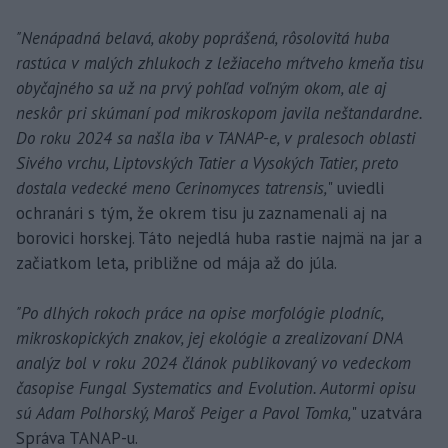
"Nenápadná belavá, akoby poprášená, rôsolovitá huba
rastúca v malých zhlukoch z ležiaceho mŕtveho kmeňa tisu
obyčajného sa už na prvý pohľad voľným okom, ale aj
neskôr pri skúmaní pod mikroskopom javila neštandardne.
Do roku 2024 sa našla iba v TANAP-e, v pralesoch oblasti
Sivého vrchu, Liptovských Tatier a Vysokých Tatier, preto
dostala vedecké meno Cerinomyces tatrensis,
" uviedli
ochranári s tým, že okrem tisu ju zaznamenali aj na
borovici horskej. Táto nejedlá huba rastie najmä na jar a
začiatkom leta, približne od mája až do júla.
"Po dlhých rokoch práce na opise morfológie plodníc,
mikroskopických znakov, jej ekológie a zrealizovaní DNA
analýz bol v roku 2024 článok publikovaný vo vedeckom
časopise Fungal Systematics and Evolution. Autormi opisu
sú Adam Polhorský, Maroš Peiger a Pavol Tomka,
" uzatvára
Správa TANAP-u.