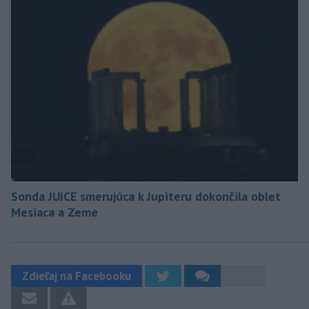
Sonda JUICE smerujúca k Jupiteru dokončila oblet
Mesiaca a Zeme
Zdieľaj na Facebooku