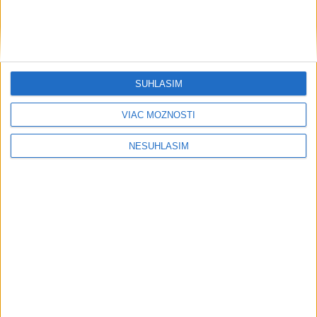
....
SÚHLASÍM
....
VIAC MOŽNOSTÍ
NESÚHLASÍM