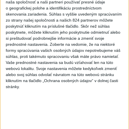
naša spoločnosť a naši partneri používať presné údaje
Slovenskí hádzanári zdolali
o geografickej polohe a identifikáciu prostredníctvom
Taliansko 38:37
skenovania zariadenia. Súhlas s vyššie uvedeným spracúvaním
aktualizované
včera 16:28
,
včera 19:55
zo strany našej spoločnosti a našich 824 partnerov môžete
Práve teraz
poskytnúť kliknutím na príslušné tlačidlo. Skôr než súhlas
poskytnete, môžete kliknutím jeho poskytnutie odmietnuť alebo
-
Pri pobreží Ománu hrozí ekologická katastrofa pre únik
21:58
si preštudovať podrobnejšie informácie a zmeniť svoje
čoraz
väčšieho množstva ropy z tankera, ktorý narazil na plytčinu v
prednostné nastavenia.
Zoberte na vedomie, že na niektoré
blízkosti prírodnej rezervácie.
formy spracúvania vašich osobných údajov nepotrebujeme váš
súhlas, proti takémuto spracovaniu však máte právo namietať.
Vaše prednostné nastavenia sa budú vzťahovať len na túto
Viac
Videá a prenosy TASR TV
webovú lokalitu. Svoje nastavenia môžete kedykoľvek zmeniť
alebo svoj súhlas odvolať návratom na túto webovú stránku
kliknutím na tlačidlo „Ochrana osobných údajov“ v dolnej časti
Deväť Slovákov zabojuje na ME v Paríži
stránky.
o čo najlepšie výsledky
Viac
Najčítanejšie
6h
24h
7d