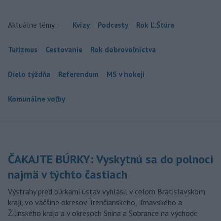
Aktuálne témy:
Kvízy
Podcasty
Rok Ľ.Štúra
Turizmus
Cestovanie
Rok dobrovoľníctva
Dielo týždňa
Referendum
MS v hokeji
Komunálne voľby
ČAKAJTE BÚRKY: Vyskytnú sa do polnoci
najmä v týchto častiach
Výstrahy pred búrkami ústav vyhlásil v celom Bratislavskom
kraji, vo väčšine okresov Trenčianskeho, Trnavského a
Žilinského kraja a v okresoch Snina a Sobrance na východe