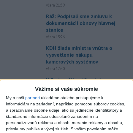
včera 21:59
Ráž: Podpísali sme zmluvu k
dokumentácii obnovy hlavnej
stanice
včera 15:26
KDH žiada ministra vnútra o
vysvetlenie nákupu
kamerových systémov
včera 17:40
V Budapešti opäť padol
teplotný rekord, tretí za päť
Vážime si vaše súkromie
týždňov
My a naši
partneri
ukladáme a/alebo pristupujeme k
včera 19:15
informáciám na zariadení, napríklad pomocou súborov cookies,
a spracúvame osobné údaje, ako sú jedinečné identifikátory a
Twente deklasovalo DAC 6:0 v
štandardné informácie odosielané zariadením na
prvom zápase 3. predkola
personalizovanú reklamu a obsah, meranie reklamy a obsahu,
včera 22:03
prieskumy publika a vývoj služieb.
S vaším povolením môže