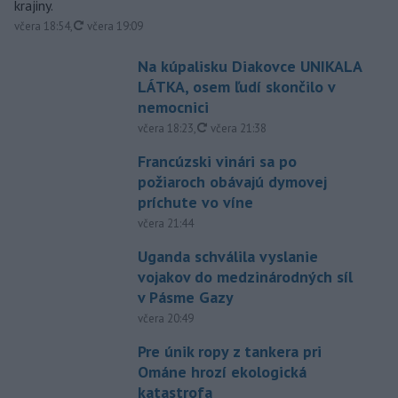
krajiny.
aktualizované
včera 18:54
,
včera 19:09
Na kúpalisku Diakovce UNIKALA
LÁTKA, osem ľudí skončilo v
nemocnici
aktualizované
včera 18:23
,
včera 21:38
Francúzski vinári sa po
požiaroch obávajú dymovej
príchute vo víne
včera 21:44
Uganda schválila vyslanie
vojakov do medzinárodných síl
v Pásme Gazy
včera 20:49
Pre únik ropy z tankera pri
Ománe hrozí ekologická
katastrofa