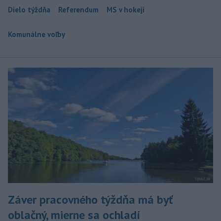
Dielo týždňa
Referendum
MS v hokeji
Komunálne voľby
Záver pracovného týždňa má byť
oblačný, mierne sa ochladí