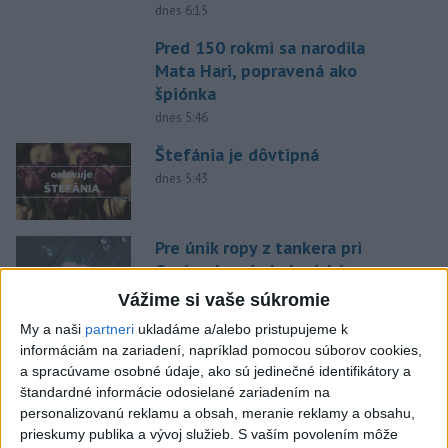
dnes 6:15
Pred 150 rokmi sa narodila
Mata Hari, popravená ako
špiónka
dnes 5:46
Štefánia je dôvtipná
dnes 5:43
Pre únik ropy z tankera pri
Ománe hrozí ekologická
katastrofa
Vážime si vaše súkromie
včera 21:59
My a naši
partneri
ukladáme a/alebo pristupujeme k
informáciám na zariadení, napríklad pomocou súborov cookies,
KDH žiada ministra vnútra o
a spracúvame osobné údaje, ako sú jedinečné identifikátory a
vysvetlenie nákupu
štandardné informácie odosielané zariadením na
kamerových systémov
personalizovanú reklamu a obsah, meranie reklamy a obsahu,
včera 17:40
prieskumy publika a vývoj služieb.
S vaším povolením môže