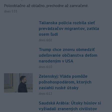
Polooblačno až oblačno, prechodne až zamračené.
dnes 5:35
Talianska polícia rozbila sieť
prevádzačov migrantov, zatkla
osem ľudí
dnes 6:02
Trump chce znovu obmedziť
udeľovanie občianstva deťom
narodeným v USA
dnes 6:10
Zelenskyj: Vláda pomôže
poľnohospodárom, ktorých
zasiahli ruské útoky
dnes 6:12
Saudská Arábia: Útoky húsíov si
vyžiadali zranených civilistov