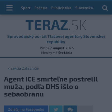
Index
Šport
Počasie
Publicistika
Slovensko
Zahranič
TERAZ
.SK
Spravodajský portál Tlačovej agentúry Slovenskej
republiky
Piatok
7. august 2026
Meniny má
Štefánia
< sekcia
Zahraničie
Agent ICE smrteľne postrelil
muža, podľa DHS išlo o
sebaobranu
Zdieľaj na Facebooku