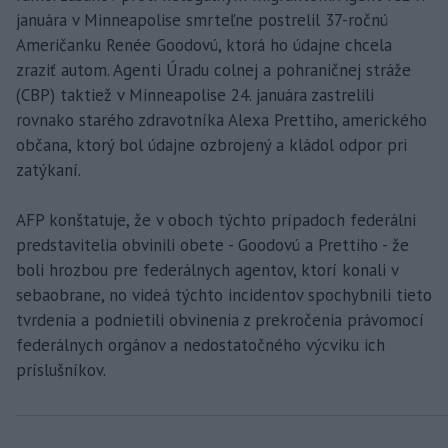
januára v Minneapolise smrteľne postrelil 37-ročnú
Američanku Renée Goodovú, ktorá ho údajne chcela
zraziť autom. Agenti Úradu colnej a pohraničnej stráže
(CBP) taktiež v Minneapolise 24. januára zastrelili
rovnako starého zdravotníka Alexa Prettiho, amerického
občana, ktorý bol údajne ozbrojený a kládol odpor pri
zatýkaní.
AFP konštatuje, že v oboch týchto prípadoch federálni
predstavitelia obvinili obete - Goodovú a Prettiho - že
boli hrozbou pre federálnych agentov, ktorí konali v
sebaobrane, no videá týchto incidentov spochybnili tieto
tvrdenia a podnietili obvinenia z prekročenia právomocí
federálnych orgánov a nedostatočného výcviku ich
príslušníkov.