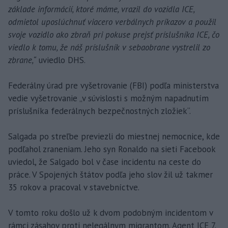
základe informácií, ktoré máme, vrazil do vozidla ICE,
odmietol uposlúchnuť viacero verbálnych príkazov a použil
svoje vozidlo ako zbraň pri pokuse prejsť príslušníka ICE, čo
viedlo k tomu, že náš príslušník v sebaobrane vystrelil zo
zbrane,“
uviedlo DHS.
Federálny úrad pre vyšetrovanie (FBI) podľa ministerstva
vedie vyšetrovanie „v súvislosti s možným napadnutím
príslušníka federálnych bezpečnostných zložiek“.
Salgada po streľbe previezli do miestnej nemocnice, kde
podľahol zraneniam. Jeho syn Ronaldo na sieti Facebook
uviedol, že Salgado bol v čase incidentu na ceste do
práce. V Spojených štátov podľa jeho slov žil už takmer
35 rokov a pracoval v stavebníctve.
V tomto roku došlo už k dvom podobným incidentom v
rámci zásahov proti nelegálnym migrantom. Agent ICE 7.