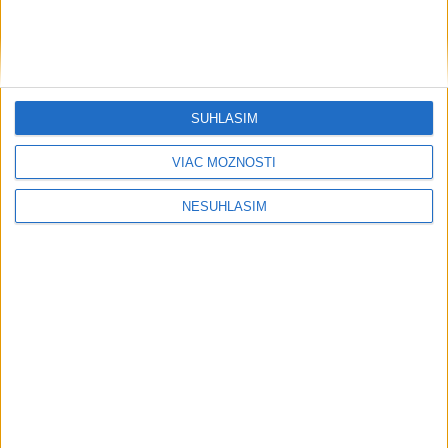
....
SÚHLASÍM
....
VIAC MOŽNOSTÍ
NESÚHLASÍM