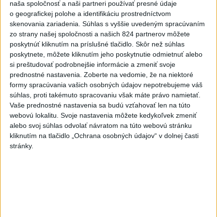
naša spoločnosť a naši partneri používať presné údaje
Twente deklasovalo DAC 6:0 v
o geografickej polohe a identifikáciu prostredníctvom
prvom zápase 3. predkola
skenovania zariadenia. Súhlas s vyššie uvedeným spracúvaním
aktualizované
včera 22:03
,
dnes 6:00
zo strany našej spoločnosti a našich 824 partnerov môžete
poskytnúť kliknutím na príslušné tlačidlo. Skôr než súhlas
Práve teraz
poskytnete, môžete kliknutím jeho poskytnutie odmietnuť alebo
si preštudovať podrobnejšie informácie a zmeniť svoje
-
Talianska polícia oznámila, že rozbila sieť prevádzačov,
06:02
prednostné nastavenia.
Zoberte na vedomie, že na niektoré
ktorí z Alžírska dopravovali migrantov na ostrov Sardínia. Pri raziách
formy spracúvania vašich osobných údajov nepotrebujeme váš
zatkla osem ľudí, informuje TASR podľa správy agentúry AFP.
súhlas, proti takémuto spracovaniu však máte právo namietať.
Vaše prednostné nastavenia sa budú vzťahovať len na túto
Viac
webovú lokalitu. Svoje nastavenia môžete kedykoľvek zmeniť
Videá a prenosy TASR TV
alebo svoj súhlas odvolať návratom na túto webovú stránku
kliknutím na tlačidlo „Ochrana osobných údajov“ v dolnej časti
Deväť Slovákov zabojuje na ME v Paríži
stránky.
o čo najlepšie výsledky
Viac
Najčítanejšie
6h
24h
7d