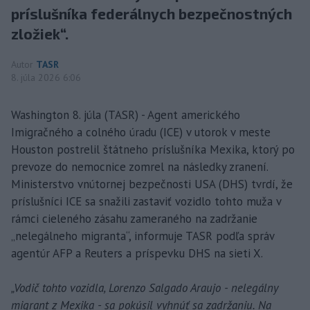
príslušníka federálnych bezpečnostných
zložiek“.
Autor
TASR
8. júla 2026 6:06
Washington 8. júla (TASR) - Agent amerického
Imigračného a colného úradu (ICE) v utorok v meste
Houston postrelil štátneho príslušníka Mexika, ktorý po
prevoze do nemocnice zomrel na následky zranení.
Ministerstvo vnútornej bezpečnosti USA (DHS) tvrdí, že
príslušníci ICE sa snažili zastaviť vozidlo tohto muža v
rámci cieleného zásahu zameraného na zadržanie
„nelegálneho migranta“, informuje TASR podľa správ
agentúr AFP a Reuters a príspevku DHS na sieti X.
„Vodič tohto vozidla, Lorenzo Salgado Araujo - nelegálny
migrant z Mexika - sa pokúsil vyhnúť sa zadržaniu. Na