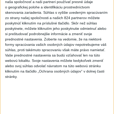
naša spoločnosť a naši partneri používať presné údaje
dnes 7:17
o geografickej polohe a identifikáciu prostredníctvom
skenovania zariadenia. Súhlas s vyššie uvedeným spracúvaním
Bloomberg: Pentagón chce
zo strany našej spoločnosti a našich 824 partnerov môžete
urobiť prvé testy systému
poskytnúť kliknutím na príslušné tlačidlo. Skôr než súhlas
Golden Dome
poskytnete, môžete kliknutím jeho poskytnutie odmietnuť alebo
dnes 7:15
si preštudovať podrobnejšie informácie a zmeniť svoje
prednostné nastavenia.
Zoberte na vedomie, že na niektoré
Európa sa pripravuje na pokles
formy spracúvania vašich osobných údajov nepotrebujeme váš
výroby elektriny počas
súhlas, proti takémuto spracovaniu však máte právo namietať.
zatmenia Slnka
Vaše prednostné nastavenia sa budú vzťahovať len na túto
dnes 7:08
webovú lokalitu. Svoje nastavenia môžete kedykoľvek zmeniť
alebo svoj súhlas odvolať návratom na túto webovú stránku
Čína sa chystá na tajfún
kliknutím na tlačidlo „Ochrana osobných údajov“ v dolnej časti
Dolphin, zatvára školy a
stránky.
turistické atrakcie
dnes 7:03
Gymerská štvrtá vo finále na
400 m: Nechcela som tomu
veriť