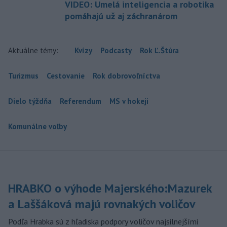
VIDEO: Umelá inteligencia a robotika
pomáhajú už aj záchranárom
Aktuálne témy:
Kvízy
Podcasty
Rok Ľ.Štúra
Turizmus
Cestovanie
Rok dobrovoľníctva
Dielo týždňa
Referendum
MS v hokeji
Komunálne voľby
HRABKO o výhode Majerského:Mazurek
a Laššáková majú rovnakých voličov
Podľa Hrabka sú z hľadiska podpory voličov najsilnejšími