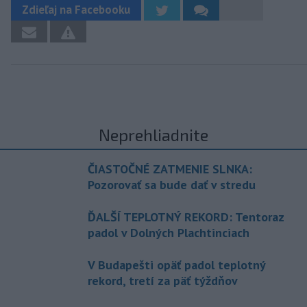
Zdieľaj na Facebooku
Neprehliadnite
ČIASTOČNÉ ZATMENIE SLNKA:
Pozorovať sa bude dať v stredu
ĎALŠÍ TEPLOTNÝ REKORD: Tentoraz
padol v Dolných Plachtinciach
V Budapešti opäť padol teplotný
rekord, tretí za päť týždňov