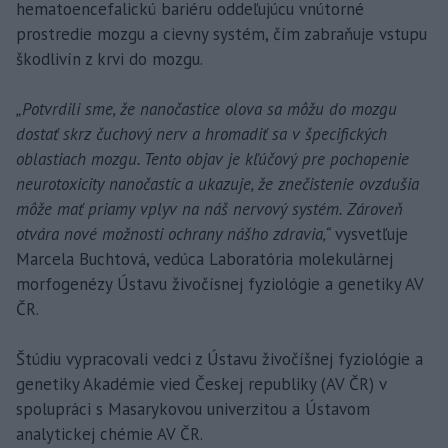
hematoencefalickú bariéru oddeľujúcu vnútorné
prostredie mozgu a cievny systém, čím zabraňuje vstupu
škodlivín z krvi do mozgu.
„Potvrdili sme, že nanočastice olova sa môžu do mozgu
dostať skrz čuchový nerv a hromadiť sa v špecifických
oblastiach mozgu. Tento objav je kľúčový pre pochopenie
neurotoxicity nanočastíc a ukazuje, že znečistenie ovzdušia
môže mať priamy vplyv na náš nervový systém. Zároveň
otvára nové možnosti ochrany nášho zdravia,“
vysvetľuje
Marcela Buchtová, vedúca Laboratória molekulárnej
morfogenézy Ústavu živočísnej fyziológie a genetiky AV
ČR.
Štúdiu vypracovali vedci z Ústavu živočíšnej fyziológie a
genetiky Akadémie vied Českej republiky (AV ČR) v
spolupráci s Masarykovou univerzitou a Ústavom
analytickej chémie AV ČR.