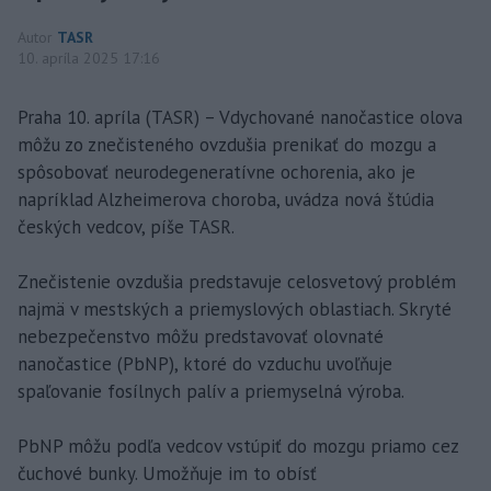
Autor
TASR
10. apríla 2025 17:16
Praha 10. apríla (TASR) – Vdychované nanočastice olova
môžu zo znečisteného ovzdušia prenikať do mozgu a
spôsobovať neurodegeneratívne ochorenia, ako je
napríklad Alzheimerova choroba, uvádza nová štúdia
českých vedcov, píše TASR.
Znečistenie ovzdušia predstavuje celosvetový problém
najmä v mestských a priemyslových oblastiach. Skryté
nebezpečenstvo môžu predstavovať olovnaté
nanočastice (PbNP), ktoré do vzduchu uvoľňuje
spaľovanie fosílnych palív a priemyselná výroba.
PbNP môžu podľa vedcov vstúpiť do mozgu priamo cez
čuchové bunky. Umožňuje im to obísť