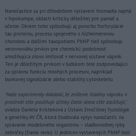
Nanočastice sa pri dlhodobom vystavení hromadia najmä
v hipokampe, oblasti kriticky dôležitej pre pamäť a
učenie. Okrem toho spôsobujú aj poruchu fosforylácie
tau proteínu, procesu spojeného s Alzheimerovou
chorobou a dalšími tauopatiami. PbNP tiež spôsobujú
nerovnováhu prvkov pre chemickú podobnosť
umožňujúca olovu imitovať v nervovej sústave vápnik.
Ten je dôležitým prvkom v ľudskom tele zodpovedajúci
za správnu funkciu mnohých procesov, napríklad
bunkovej signalizácie alebo stability cytoskeletu.
"Naše experimenty dokázali, že zníženie hladiny vápniku v
prostredí ešte posilňuje účinky častíc olova ešte zosilňuje,"
uvádza Daniela Kristeková z Ústavu živočíšnej fyziológie
a genetiky AV ČR, ktorá študovala vplyv nanočastíc na
správanie modelového organizmu – sladkovodnej ryby
zebričky (Danio rerio). U jedincov vystavených PbNP boli