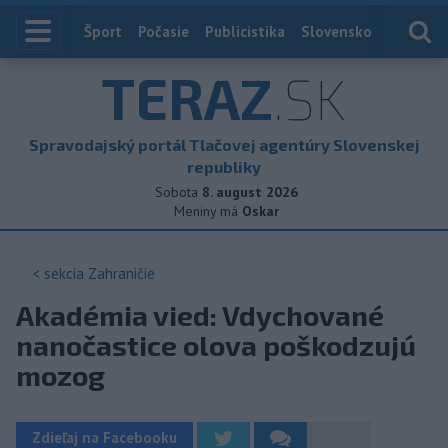
Index
Šport
Počasie
Publicistika
Slovensko
Zahranič
TERAZ
.SK
Spravodajský portál Tlačovej agentúry Slovenskej
republiky
Sobota
8. august 2026
Meniny má
Oskar
< sekcia
Zahraničie
Akadémia vied: Vdychované
nanočastice olova poškodzujú
mozog
Zdieľaj na Facebooku