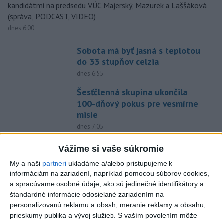
kandidátmi na predsedu VÚC Majerský, Mazurek a Laššáková
(správa, PODCAST, VIDEO)
dnes 6:00
Sobota má byť jasná s teplotou
do 33 stupňov celzia
dnes 6:55
Šesťčlenná skupina ukončila
100-dňový pokus pre vesmírne
misie
dnes 7:05
Pekárka zachránila život svojim
Vážime si vaše súkromie
zákazníkom, ktorí sa pár dní
My a naši
partneri
ukladáme a/alebo pristupujeme k
neukázali
informáciám na zariadení, napríklad pomocou súborov cookies,
dnes 7:44
a spracúvame osobné údaje, ako sú jedinečné identifikátory a
štandardné informácie odosielané zariadením na
V Kyjeve sa ozývali výbuchy, pri
personalizovanú reklamu a obsah, meranie reklamy a obsahu,
metropole prišli o život traja
prieskumy publika a vývoj služieb.
S vaším povolením môže
ľudia