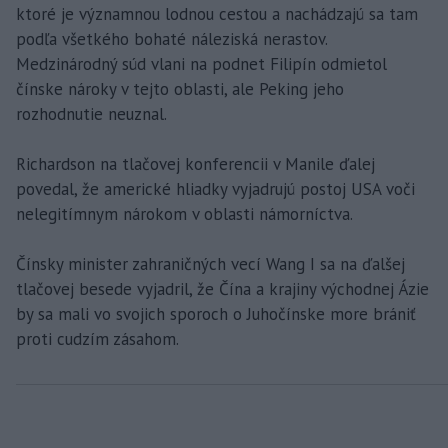
ktoré je významnou lodnou cestou a nachádzajú sa tam
podľa všetkého bohaté náleziská nerastov.
Medzinárodný súd vlani na podnet Filipín odmietol
čínske nároky v tejto oblasti, ale Peking jeho
rozhodnutie neuznal.
Richardson na tlačovej konferencii v Manile ďalej
povedal, že americké hliadky vyjadrujú postoj USA voči
nelegitímnym nárokom v oblasti námorníctva.
Čínsky minister zahraničných vecí Wang I sa na ďalšej
tlačovej besede vyjadril, že Čína a krajiny východnej Ázie
by sa mali vo svojich sporoch o Juhočínske more brániť
proti cudzím zásahom.