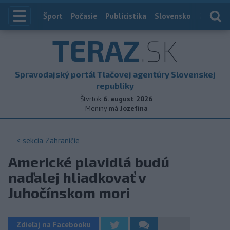
Index
Šport
Počasie
Publicistika
Slovensko
Zahranič
TERAZ
.SK
Spravodajský portál Tlačovej agentúry Slovenskej
republiky
Štvrtok
6. august 2026
Meniny má
Jozefína
< sekcia
Zahraničie
Americké plavidlá budú
naďalej hliadkovať v
Juhočínskom mori
Zdieľaj na Facebooku