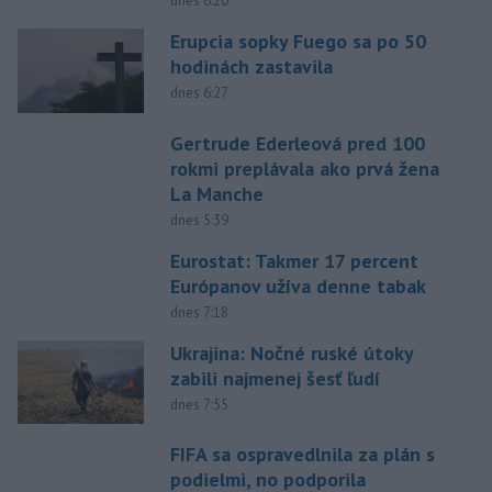
dnes 6:20
Erupcia sopky Fuego sa po 50
hodinách zastavila
dnes 6:27
Gertrude Ederleová pred 100
rokmi preplávala ako prvá žena
La Manche
dnes 5:39
Eurostat: Takmer 17 percent
Európanov užíva denne tabak
dnes 7:18
Ukrajina: Nočné ruské útoky
zabili najmenej šesť ľudí
dnes 7:55
FIFA sa ospravedlnila za plán s
podielmi, no podporila