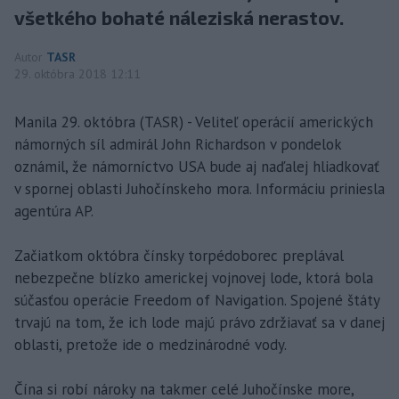
všetkého bohaté náleziská nerastov.
Autor
TASR
29. októbra 2018 12:11
Manila 29. októbra (TASR) - Veliteľ operácií amerických
námorných síl admirál John Richardson v pondelok
oznámil, že námorníctvo USA bude aj naďalej hliadkovať
v spornej oblasti Juhočínskeho mora. Informáciu priniesla
agentúra AP.
Začiatkom októbra čínsky torpédoborec preplával
nebezpečne blízko americkej vojnovej lode, ktorá bola
súčasťou operácie Freedom of Navigation. Spojené štáty
trvajú na tom, že ich lode majú právo zdržiavať sa v danej
oblasti, pretože ide o medzinárodné vody.
Čína si robí nároky na takmer celé Juhočínske more,