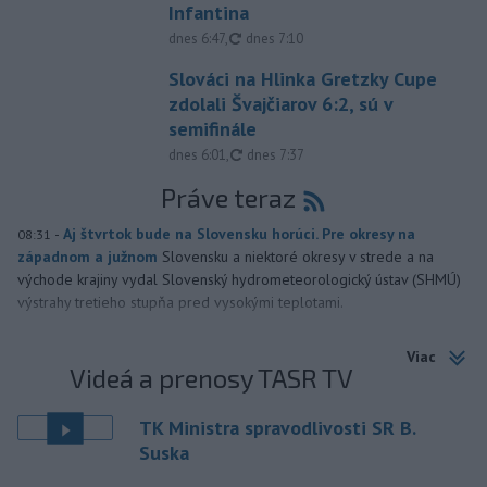
Infantina
aktualizované
dnes 6:47
,
dnes 7:10
Slováci na Hlinka Gretzky Cupe
zdolali Švajčiarov 6:2, sú v
semifinále
aktualizované
dnes 6:01
,
dnes 7:37
Práve teraz
-
Aj štvrtok bude na Slovensku horúci. Pre okresy na
08:31
západnom a južnom
Slovensku a niektoré okresy v strede a na
východe krajiny vydal Slovenský hydrometeorologický ústav (SHMÚ)
výstrahy tretieho stupňa pred vysokými teplotami.
Viac
Videá a prenosy TASR TV
TK Ministra spravodlivosti SR B.
Suska