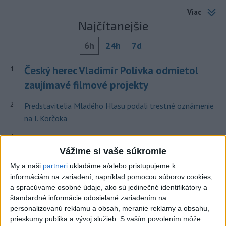
Viac
Najčítanejšie
6h
24h
7d
Český herec Vladimír Polívka odmietol
1
zaujímavé filmové projekty
2
Predstavitelia Mladého Hlasu podali trestné oznámenie
na I. Korčoka
3
Mesto Martin vypovedalo zmluvy na tri rozpracované
investičné akcie
Vážime si vaše súkromie
My a naši
partneri
ukladáme a/alebo pristupujeme k
4
V Košiciach Nad jazerom začína výstavba
informáciám na zariadení, napríklad pomocou súborov cookies,
chodníka,otvorili aj pumptrack
a spracúvame osobné údaje, ako sú jedinečné identifikátory a
štandardné informácie odosielané zariadením na
5
ZRÁŽKA VLAKU S AUTOM V LOZORNE: Rušňovodič jej
personalizovanú reklamu a obsah, meranie reklamy a obsahu,
už nedokázal zabrániť
prieskumy publika a vývoj služieb.
S vaším povolením môže