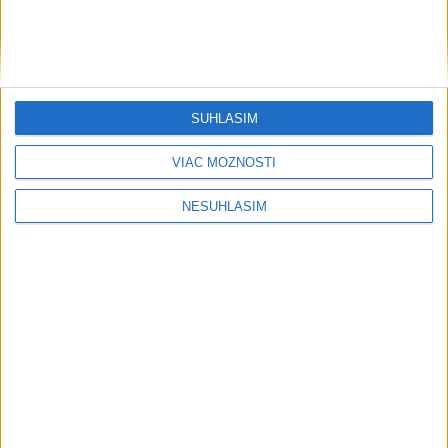
....
SÚHLASÍM
VIAC MOŽNOSTÍ
NESÚHLASÍM
....