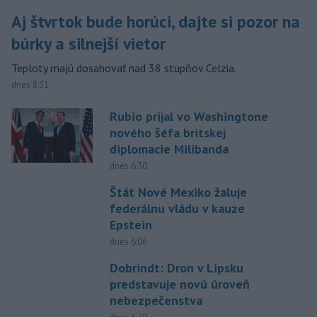
Aj štvrtok bude horúci, dajte si pozor na
búrky a silnejší vietor
Teploty majú dosahovať nad 38 stupňov Celzia.
dnes 8:31
Rubio prijal vo Washingtone
nového šéfa britskej
diplomacie Milibanda
dnes 6:30
Štát Nové Mexiko žaluje
federálnu vládu v kauze
Epstein
dnes 6:06
Dobrindt: Dron v Lipsku
predstavuje novú úroveň
nebezpečenstva