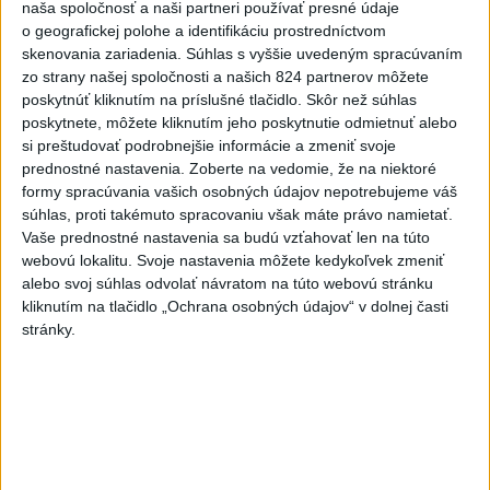
naša spoločnosť a naši partneri používať presné údaje
6
Kruhová križovatka v Poprade v smere z Hozelca bude
o geografickej polohe a identifikáciu prostredníctvom
hotová budúci rok
skenovania zariadenia. Súhlas s vyššie uvedeným spracúvaním
zo strany našej spoločnosti a našich 824 partnerov môžete
7
UZAVRETÁ CESTA: Medzi Spišskou Novou Vsou a
poskytnúť kliknutím na príslušné tlačidlo. Skôr než súhlas
Levočou sa stala nehoda
poskytnete, môžete kliknutím jeho poskytnutie odmietnuť alebo
si preštudovať podrobnejšie informácie a zmeniť svoje
Najnovšie správy na Teraz.sk
prednostné nastavenia.
Zoberte na vedomie, že na niektoré
formy spracúvania vašich osobných údajov nepotrebujeme váš
Vyhlásenia
súhlas, proti takémuto spracovaniu však máte právo namietať.
Vaše prednostné nastavenia sa budú vzťahovať len na túto
Priame prenosy z Národnej rady SR
webovú lokalitu. Svoje nastavenia môžete kedykoľvek zmeniť
alebo svoj súhlas odvolať návratom na túto webovú stránku
kliknutím na tlačidlo „Ochrana osobných údajov“ v dolnej časti
stránky.
Politika na sociálnych sieťach
Zobraziť viac
Info