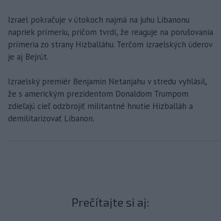
Izrael pokračuje v útokoch najmä na juhu Libanonu
napriek prímeriu, pričom tvrdí, že reaguje na porušovania
prímeria zo strany Hizballáhu. Terčom izraelských úderov
je aj Bejrút.
Izraelský premiér Benjamin Netanjahu v stredu vyhlásil,
že s americkým prezidentom Donaldom Trumpom
zdieľajú cieľ odzbrojiť militantné hnutie Hizballáh a
demilitarizovať Libanon.
Prečítajte si aj: