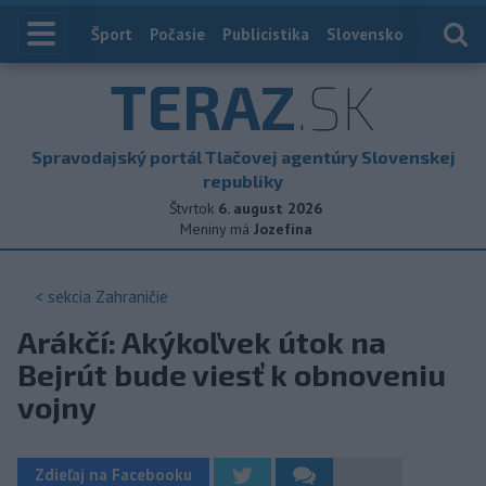
Index
Šport
Počasie
Publicistika
Slovensko
Zahranič
TERAZ
.SK
Spravodajský portál Tlačovej agentúry Slovenskej
republiky
Štvrtok
6. august 2026
Meniny má
Jozefína
< sekcia
Zahraničie
Arákčí: Akýkoľvek útok na
Bejrút bude viesť k obnoveniu
vojny
Zdieľaj na Facebooku