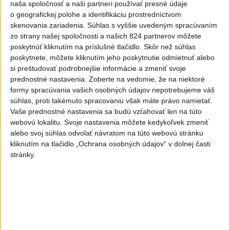
naša spoločnosť a naši partneri používať presné údaje
o geografickej polohe a identifikáciu prostredníctvom
Deväť Slovákov zabojuje na ME v Paríži
skenovania zariadenia. Súhlas s vyššie uvedeným spracúvaním
o čo najlepšie výsledky
zo strany našej spoločnosti a našich 824 partnerov môžete
poskytnúť kliknutím na príslušné tlačidlo. Skôr než súhlas
poskytnete, môžete kliknutím jeho poskytnutie odmietnuť alebo
Viac
si preštudovať podrobnejšie informácie a zmeniť svoje
Najčítanejšie
prednostné nastavenia.
Zoberte na vedomie, že na niektoré
formy spracúvania vašich osobných údajov nepotrebujeme váš
6h
24h
7d
súhlas, proti takémuto spracovaniu však máte právo namietať.
Vaše prednostné nastavenia sa budú vzťahovať len na túto
ÚPLNÉ ZATMENIE SLNKA: Časť Európy
1
webovú lokalitu. Svoje nastavenia môžete kedykoľvek zmeniť
zahalí tma, hrozia dôsledky
alebo svoj súhlas odvolať návratom na túto webovú stránku
kliknutím na tlačidlo „Ochrana osobných údajov“ v dolnej časti
2
Kruhová križovatka v Poprade v smere z Hozelca bude
stránky.
hotová budúci rok
3
Na kúpalisku Diakovce UNIKALA LÁTKA, osem ľudí
skončilo v nemocnici
4
V Košiciach Nad jazerom začína výstavba