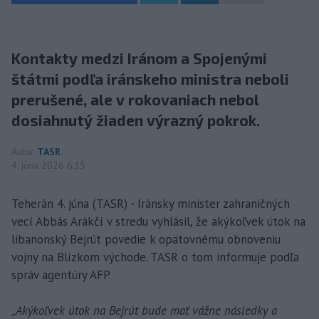
Kontakty medzi Iránom a Spojenými
štátmi podľa iránskeho ministra neboli
prerušené, ale v rokovaniach nebol
dosiahnutý žiaden výrazný pokrok.
Autor
TASR
4. júna 2026 6:15
Teherán 4. júna (TASR) - Iránsky minister zahraničných
vecí Abbás Arákčí v stredu vyhlásil, že akýkoľvek útok na
libanonský Bejrút povedie k opätovnému obnoveniu
vojny na Blízkom východe. TASR o tom informuje podľa
správ agentúry AFP.
„
Akýkoľvek útok na Bejrút bude mať vážne následky a