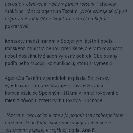
povedie k obnoveniu vojny v plnom rozsahu
,“ citovala
Arákčího iránska agentúra Tasním. „
Naše ozbrojené sily sú
pripravené zaútočiť na Izrael, ak zaútočí na Bejrút
,“
pokračoval.
Kontakty medzi Iránom a Spojenými štátmi podľa
iránskeho ministra neboli prerušené, ale v rokovaniach
nebol dosiahnutý žiaden výrazný pokrok. Obe strany
podľa neho študujú komunikáciu, ktorú si vymenili.
Agentúra Tasním v pondelok napísala, že iránsky
vyjednávací tím pozastavuje sprostredkúvanú
komunikáciu so Spojenými štátmi v rámci rokovaní o
mieri z dôvodu izraelských útokov v Libanone.
„
Návrat k rokovaciemu stolu je podmienený zabezpečením
práv iránskeho ľudu, ukončením vojny v Libanone a
zastavením napätia v regióne
,“ dodal Arákčí.