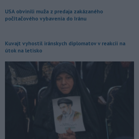
USA obvinili muža z predaja zakázaného
počítačového vybavenia do Iránu
Kuvajt vyhostil iránskych diplomatov v reakcii na
útok na letisko