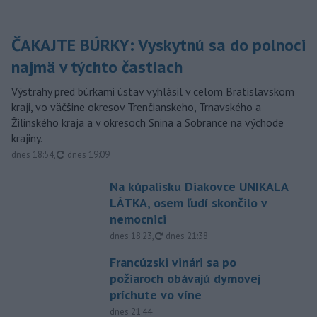
ČAKAJTE BÚRKY: Vyskytnú sa do polnoci
najmä v týchto častiach
Výstrahy pred búrkami ústav vyhlásil v celom Bratislavskom
kraji, vo väčšine okresov Trenčianskeho, Trnavského a
Žilinského kraja a v okresoch Snina a Sobrance na východe
krajiny.
aktualizované
dnes 18:54
,
dnes 19:09
Na kúpalisku Diakovce UNIKALA
LÁTKA, osem ľudí skončilo v
nemocnici
aktualizované
dnes 18:23
,
dnes 21:38
Francúzski vinári sa po
požiaroch obávajú dymovej
príchute vo víne
dnes 21:44