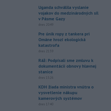
Uganda schválila vyslanie
vojakov do medzinárodných síl
v Pásme Gazy
dnes 20:49
Pre únik ropy z tankera pri
Ománe hrozí ekologická
katastrofa
dnes 21:59
Ráž: Podpísali sme zmluvu k
dokumentácii obnovy hlavnej
stanice
dnes 15:26
KDH žiada ministra vnútra o
vysvetlenie nákupu
kamerových systémov
dnes 17:40