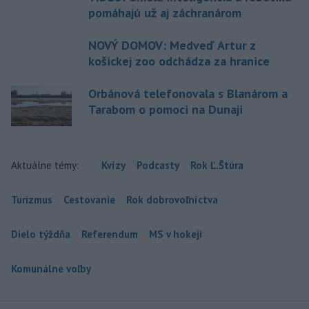
pomáhajú už aj záchranárom
NOVÝ DOMOV: Medveď Artur z
košickej zoo odchádza za hranice
Orbánová telefonovala s Blanárom a
Tarabom o pomoci na Dunaji
Aktuálne témy:
Kvízy
Podcasty
Rok Ľ.Štúra
Turizmus
Cestovanie
Rok dobrovoľníctva
Dielo týždňa
Referendum
MS v hokeji
Komunálne voľby