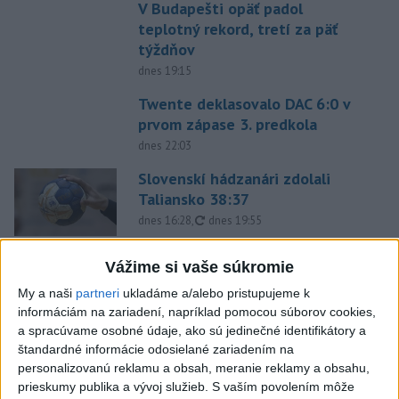
V Budapešti opäť padol
teplotný rekord, tretí za päť
týždňov
dnes 19:15
Twente deklasovalo DAC 6:0 v
prvom zápase 3. predkola
dnes 22:03
Slovenskí hádzanári zdolali
Taliansko 38:37
aktualizované
dnes 16:28
,
dnes 19:55
Práve teraz
Vážime si vaše súkromie
-
Pri pobreží Ománu hrozí ekologická katastrofa pre únik
My a naši
partneri
ukladáme a/alebo pristupujeme k
21:58
čoraz
väčšieho množstva ropy z tankera, ktorý narazil na plytčinu v
informáciám na zariadení, napríklad pomocou súborov cookies,
blízkosti prírodnej rezervácie.
a spracúvame osobné údaje, ako sú jedinečné identifikátory a
štandardné informácie odosielané zariadením na
personalizovanú reklamu a obsah, meranie reklamy a obsahu,
Viac
Videá a prenosy TASR TV
prieskumy publika a vývoj služieb.
S vaším povolením môže