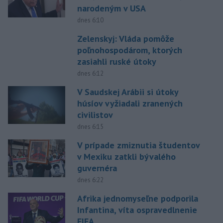
narodeným v USA
dnes 6:10
Zelenskyj: Vláda pomôže
poľnohospodárom, ktorých
zasiahli ruské útoky
dnes 6:12
V Saudskej Arábii si útoky
húsíov vyžiadali zranených
civilistov
dnes 6:15
V prípade zmiznutia študentov
v Mexiku zatkli bývalého
guvernéra
dnes 6:22
Afrika jednomyseľne podporila
Infantina, víta ospravedlnenie
FIFA