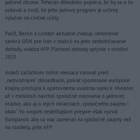
jadrové zbrane. Teherán dlhodobo popiera, že by sa o to
usiloval a tvrdí, že jeho jadrový program je určený
výlučne na civilné účely.
Paríž, Berlín a Londýn aktuálne zvažujú obnovenie
sankcií OSN pre Irán v reakcii na jeho nedodržiavanie
dohody, uvádza AFP. Platnosť dohody uplynie v októbri
2025.
Arakčí začiatkom tohto mesiaca varoval pred
„nezvratnými“ dôsledkami, pokiaľ spomínané európske
krajiny pristúpia k opätovnému uvaleniu sankcií. Minister
už v minulosti navrhol spoločné rokovania o jadrovej
otázke, ako aj o iných oblastiach „spoločného záujmu i
obáv“. Vo svojom nedeľňajšom prejave však vyzval
Európanov, aby sa viac zamerali na spoločné záujmy než
na rozdiely, píše AFP.