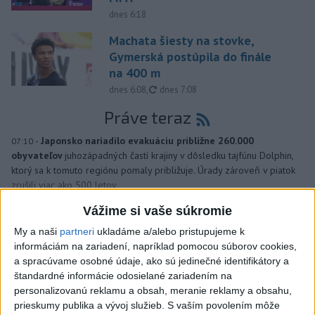
dnes 6:18
Machata šiesty na stovke,
Gymerská postúpila do finále
na 400 m
aktualizované
dnes 6:08
,
dnes 7:08
Práve teraz
-
Japonsko nariadilo evakuáciu približne 260.000
07:10
obyvateľov
juhozápadných častí krajiny v dôsledku tajfúnu Dolphin,
ktorý sa k tomuto regiónu pomaly približuje. Úrady zároveň v piatok
zrušili viac ako 500 letov.
Vážime si vaše súkromie
Viac
Videá a prenosy TASR TV
My a naši
partneri
ukladáme a/alebo pristupujeme k
informáciám na zariadení, napríklad pomocou súborov cookies,
a spracúvame osobné údaje, ako sú jedinečné identifikátory a
Deväť Slovákov zabojuje na ME v Paríži
štandardné informácie odosielané zariadením na
o čo najlepšie výsledky
personalizovanú reklamu a obsah, meranie reklamy a obsahu,
prieskumy publika a vývoj služieb.
S vaším povolením môže