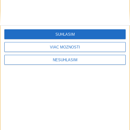
....
SÚHLASÍM
VIAC MOŽNOSTÍ
NESÚHLASÍM
....