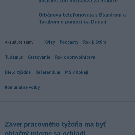
košickej zoo odchádza za hranice
Orbánová telefonovala s Blanárom a
Tarabom o pomoci na Dunaji
Aktuálne témy:
Kvízy
Podcasty
Rok Ľ.Štúra
Turizmus
Cestovanie
Rok dobrovoľníctva
Dielo týždňa
Referendum
MS v hokeji
Komunálne voľby
Záver pracovného týždňa má byť
oblačný, mierne sa ochladí