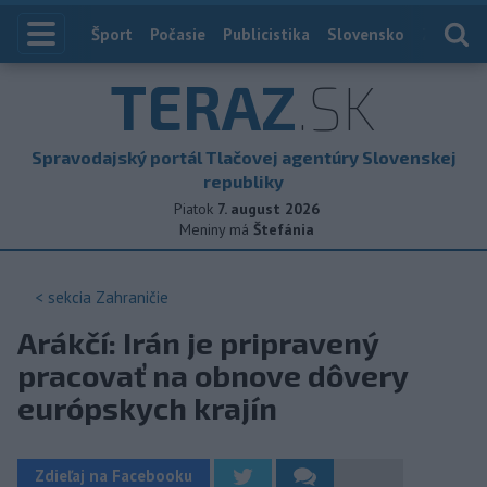
Index
Šport
Počasie
Publicistika
Slovensko
Zahranič
TERAZ
.SK
Spravodajský portál Tlačovej agentúry Slovenskej
republiky
Piatok
7. august 2026
Meniny má
Štefánia
< sekcia
Zahraničie
Arákčí: Irán je pripravený
pracovať na obnove dôvery
európskych krajín
Zdieľaj na Facebooku