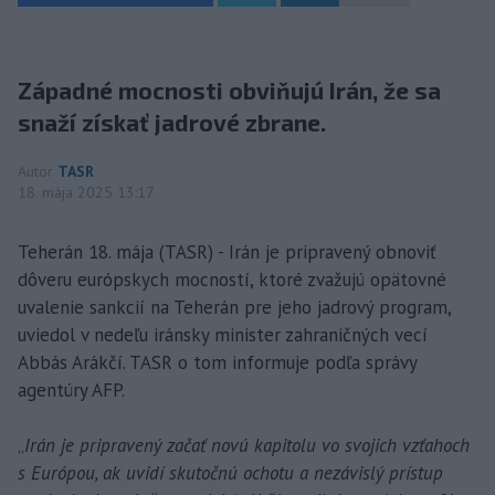
Západné mocnosti obviňujú Irán, že sa
snaží získať jadrové zbrane.
Autor
TASR
18. mája 2025 13:17
Teherán 18. mája (TASR) - Irán je pripravený obnoviť
dôveru európskych mocností, ktoré zvažujú opätovné
uvalenie sankcií na Teherán pre jeho jadrový program,
uviedol v nedeľu iránsky minister zahraničných vecí
Abbás Arákčí. TASR o tom informuje podľa správy
agentúry AFP.
„
Irán je pripravený začať novú kapitolu vo svojich vzťahoch
s Európou, ak uvidí skutočnú ochotu a nezávislý prístup