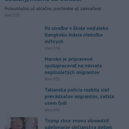
Polooblačno až oblačno, prechodne až zamračené.
dnes 5:35
Po streľbe v škole neďaleko
Bangkoku hlásia niekoľko
mŕtvych
dnes 6:34
Maroko je pripravené
spolupracovať na návrate
neplnoletých migrantov
dnes 6:32
Talianska polícia rozbila sieť
prevádzačov migrantov, zatkla
osem ľudí
dnes 6:02
Trump chce znovu obmedziť
udeľovanie občianstva deťom