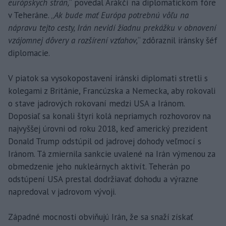
európskych strán,
“ povedal Arákčí na diplomatickom fóre
v Teheráne. „
Ak bude mať Európa potrebnú vôľu na
nápravu tejto cesty, Irán nevidí žiadnu prekážku v obnovení
vzájomnej dôvery a rozšírení vzťahov,
“ zdôraznil iránsky šéf
diplomacie.
V piatok sa vysokopostavení iránski diplomati stretli s
kolegami z Británie, Francúzska a Nemecka, aby rokovali
o stave jadrových rokovaní medzi USA a Iránom.
Doposiaľ sa konali štyri kolá nepriamych rozhovorov na
najvyššej úrovni od roku 2018, keď americký prezident
Donald Trump odstúpil od jadrovej dohody veľmocí s
Iránom. Tá zmiernila sankcie uvalené na Irán výmenou za
obmedzenie jeho nukleárnych aktivít. Teherán po
odstúpení USA prestal dodržiavať dohodu a výrazne
napredoval v jadrovom vývoji.
Západné mocnosti obviňujú Irán, že sa snaží získať