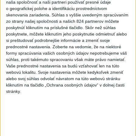
Viac
naša spoločnosť a naši partneri používať presné údaje
o geografickej polohe a identifikáciu prostredníctvom
Najčítanejšie
skenovania zariadenia. Súhlas s vyššie uvedeným spracúvaním
zo strany našej spoločnosti a našich 824 partnerov môžete
6h
24h
7d
poskytnúť kliknutím na príslušné tlačidlo. Skôr než súhlas
poskytnete, môžete kliknutím jeho poskytnutie odmietnuť alebo
Po streľbe v škole neďaleko Bangkoku
1
si preštudovať podrobnejšie informácie a zmeniť svoje
hlásia niekoľko mŕtvych
prednostné nastavenia.
Zoberte na vedomie, že na niektoré
formy spracúvania vašich osobných údajov nepotrebujeme váš
2
Kruhová križovatka v Poprade v smere z Hozelca bude
súhlas, proti takémuto spracovaniu však máte právo namietať.
hotová budúci rok
Vaše prednostné nastavenia sa budú vzťahovať len na túto
webovú lokalitu. Svoje nastavenia môžete kedykoľvek zmeniť
3
Prešovský kraj vyzýva k využitiu bezplatného parkoviska v
alebo svoj súhlas odvolať návratom na túto webovú stránku
Tatrách
kliknutím na tlačidlo „Ochrana osobných údajov“ v dolnej časti
stránky.
4
ÚPLNÉ ZATMENIE SLNKA: Časť Európy zahalí tma,
hrozia dôsledky
5
V Košiciach Nad jazerom začína výstavba
chodníka,otvorili aj pumptrack
6
Mesto Martin vypovedalo zmluvy na tri rozpracované