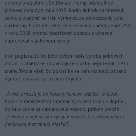
odkedy prezident USA Donald Trump odstúpil od
jadrovej dohody z roku 2015. Podľa dohody sa zmiernili
sankcie uvalené na Irán výmenou za obmedzenie jeho
nukleárnych aktivít. Teherán v reakcii na odstúpenie USA
v roku 2018 prestal dodržiavať dohodu a výrazne
napredoval v jadrovom vývoji.
Irán popiera, že by jeho cieľom bola výroba jadrových
zbraní a americké spravodajské služby nepotvrdili tieto
snahy. Tvrdia však, že pokiaľ by sa Irán rozhodol zbrane
vyrobiť, dokázal by to urobiť rýchlo.
„
Árakčí pricestuje do Moskvy koncom týždňa,
“ uviedol
hovorca ministerstva zahraničných vecí Iránu a doplnil,
že táto cesta sa naplánovala vopred, pričom umožní
„d
iskusiu o najnovšom vývoji v súvislosti s rokovaniami v
(ománskej metropole) Maskat“.