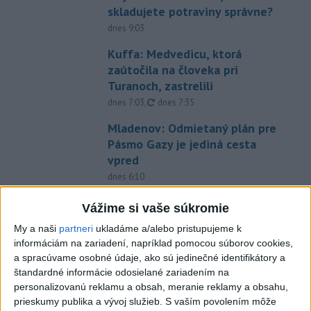
skladujete potraviny správne?
dnes 9:03
Kuffa: Medvedicu, ktorá
zaútočila na človeka pri
Turanoch, zastrelili
aktualizované
dnes 7:03
,
dnes 7:35
Mladenov: Odmietaný plán pre
Pásmo Gazy je jediná cesta
vpred
dnes 6:10
Tragická nehoda: Prevrátil sa
Vážime si vaše súkromie
čln, zahynula žena a jej 5-
My a naši
partneri
ukladáme a/alebo pristupujeme k
mesačná dcéra
informáciám na zariadení, napríklad pomocou súborov cookies,
dnes 6:05
a spracúvame osobné údaje, ako sú jedinečné identifikátory a
štandardné informácie odosielané zariadením na
Trump vymenoval Willa Scharfa
personalizovanú reklamu a obsah, meranie reklamy a obsahu,
za nového právneho poradcu
prieskumy publika a vývoj služieb.
S vaším povolením môže
Bieleho domu