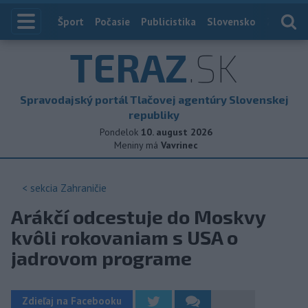
Index
Šport
Počasie
Publicistika
Slovensko
Zahranič
TERAZ
.SK
Spravodajský portál Tlačovej agentúry Slovenskej
republiky
Pondelok
10. august 2026
Meniny má
Vavrinec
< sekcia
Zahraničie
Arákčí odcestuje do Moskvy
kvôli rokovaniam s USA o
jadrovom programe
Zdieľaj na Facebooku