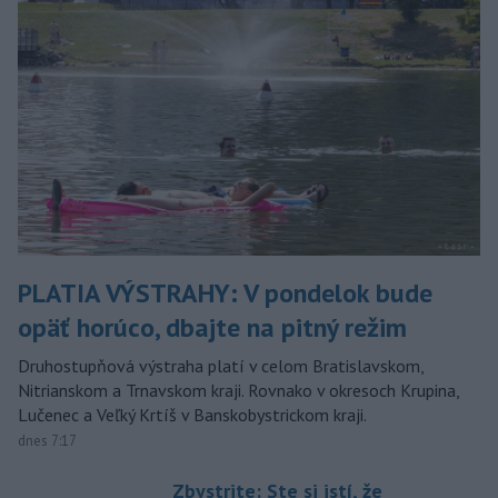
PLATIA VÝSTRAHY: V pondelok bude
opäť horúco, dbajte na pitný režim
Druhostupňová výstraha platí v celom Bratislavskom,
Nitrianskom a Trnavskom kraji. Rovnako v okresoch Krupina,
Lučenec a Veľký Krtíš v Banskobystrickom kraji.
dnes 7:17
Zbystrite: Ste si istí, že