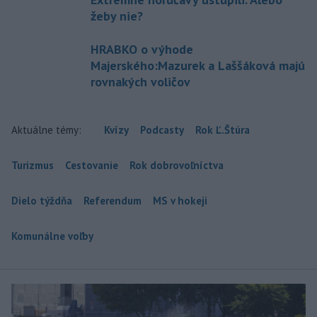
žeby nie?
HRABKO o výhode
Majerského:Mazurek a Laššáková majú
rovnakých voličov
Aktuálne témy:
Kvízy
Podcasty
Rok Ľ.Štúra
Turizmus
Cestovanie
Rok dobrovoľníctva
Dielo týždňa
Referendum
MS v hokeji
Komunálne voľby