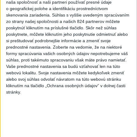
naša spoločnosť a naši partneri používať presné údaje
dnes 6:14
o geografickej polohe a identifikáciu prostredníctvom
skenovania zariadenia. Súhlas s vyššie uvedeným spracúvaním
Vlani prišlo o život na celom
zo strany našej spoločnosti a našich 824 partnerov môžete
svete 350 humanitárnych
poskytnúť kliknutím na príslušné tlačidlo. Skôr než súhlas
pracovníkov
poskytnete, môžete kliknutím jeho poskytnutie odmietnuť alebo
dnes 6:20
si preštudovať podrobnejšie informácie a zmeniť svoje
prednostné nastavenia.
Zoberte na vedomie, že na niektoré
C3S: Západná Európa mala
formy spracúvania vašich osobných údajov nepotrebujeme váš
najteplejší jún a júl od začiatku
súhlas, proti takémuto spracovaniu však máte právo namietať.
meraní
Vaše prednostné nastavenia sa budú vzťahovať len na túto
dnes 6:16
webovú lokalitu. Svoje nastavenia môžete kedykoľvek zmeniť
alebo svoj súhlas odvolať návratom na túto webovú stránku
Kapustíková 10. v Courcheveli,
kliknutím na tlačidlo „Ochrana osobných údajov“ v dolnej časti
vytvorila slovenský rekord
stránky.
dnes 8:02
Skalica prelomila žilinskú
kliatbu, zažíva historicky
najlepší štart
dnes 7:44