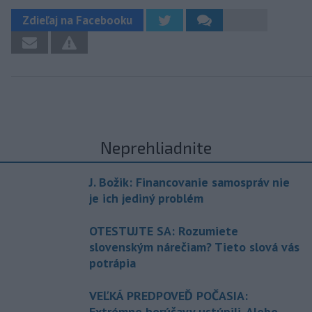
Zdieľaj na Facebooku
Neprehliadnite
J. Božik: Financovanie samospráv nie
je ich jediný problém
OTESTUJTE SA: Rozumiete
slovenským nárečiam? Tieto slová vás
potrápia
VEĽKÁ PREDPOVEĎ POČASIA:
Extrémne horúčavy ustúpili. Alebo