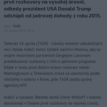
prvé rozhovory na vysokej úrovni,
odkedy prezident USA Donald Trump
odstúpil od jadrovej dohody z roku 2015.
Autor
TASR
14. apríla 2025 14:12
Teherán 14. apríla (TASR) - Iránsky minister zahraničných
vecí Abbás Arákčí tento týždeň navštívi Moskvu, aby so
svojím rezortným partnerom Sergejom Lavrovom
prediskutoval rozhovory s USA o jadrovom programe.
Dôjde k tomu pred ďalším kolom rokovaní medzi
Washingtonom a Teheránom, ktoré sa uskutočnia podľa
všetkého v sobotu v Ríme, píše TASR podľa správy
agentúry AFP.
Arákčí a vyslanec Bieleho domu Steve Witkoff v sobotu
absolvovali v Ománe prvé rozhovory na vysokej úrovni,