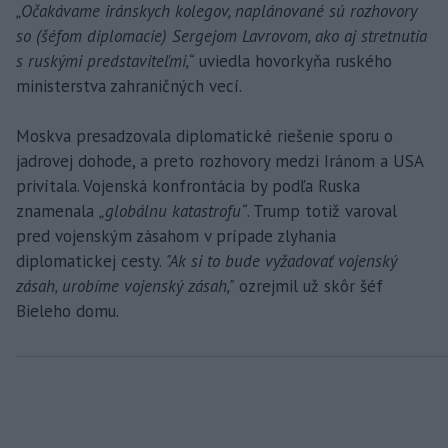
„Očakávame iránskych kolegov, naplánované sú rozhovory
so (šéfom diplomacie) Sergejom Lavrovom, ako aj stretnutia
s ruskými predstaviteľmi,“
uviedla hovorkyňa ruského
ministerstva zahraničných vecí.
Moskva presadzovala diplomatické riešenie sporu o
jadrovej dohode, a preto rozhovory medzi Iránom a USA
privítala. Vojenská konfrontácia by podľa Ruska
znamenala
„globálnu katastrofu“
. Trump totiž varoval
pred vojenským zásahom v prípade zlyhania
diplomatickej cesty.
"Ak si to bude vyžadovať vojenský
zásah, urobíme vojenský zásah,"
ozrejmil už skôr šéf
Bieleho domu.