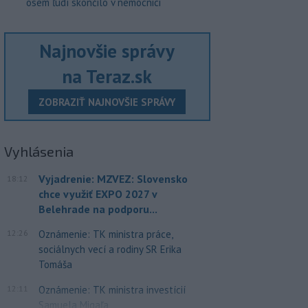
osem ľudí skončilo v nemocnici
Najnovšie správy
na Teraz.sk
ZOBRAZIŤ NAJNOVŠIE SPRÁVY
Vyhlásenia
Vyjadrenie: MZVEZ: Slovensko
18:12
chce využiť EXPO 2027 v
Belehrade na podporu...
12:26
Oznámenie: TK ministra práce,
sociálnych vecí a rodiny SR Erika
Tomáša
12:11
Oznámenie: TK ministra investícií
Samuela Migaľa