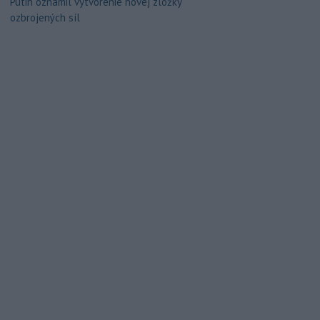
Putin oznámil vytvorenie novej zložky
ozbrojených síl