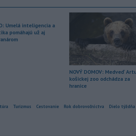
O: Umelá inteligencia a
tika pomáhajú už aj
ranárom
NOVÝ DOMOV: Medveď Artu
košickej zoo odchádza za
hranice
túra
Turizmus
Cestovanie
Rok dobrovoľníctva
Dielo týždňa