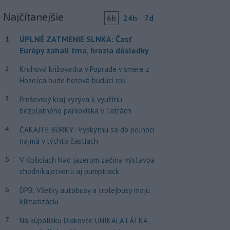
Najčítanejšie
6h
24h
7d
ÚPLNÉ ZATMENIE SLNKA: Časť
1
Európy zahalí tma, hrozia dôsledky
2
Kruhová križovatka v Poprade v smere z
Hozelca bude hotová budúci rok
3
Prešovský kraj vyzýva k využitiu
bezplatného parkoviska v Tatrách
4
ČAKAJTE BÚRKY: Vyskytnú sa do polnoci
najmä v týchto častiach
5
V Košiciach Nad jazerom začína výstavba
chodníka,otvorili aj pumptrack
6
DPB: Všetky autobusy a trolejbusy majú
klimatizáciu
7
Na kúpalisku Diakovce UNIKALA LÁTKA,