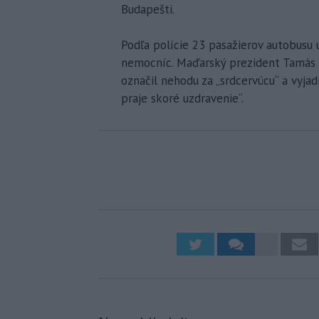
Budapešti.
Podľa polície 23 pasažierov autobusu 
nemocníc. Maďarský prezident Tamás S
označil nehodu za „srdcervúcu“ a vyja
praje skoré uzdravenie“.