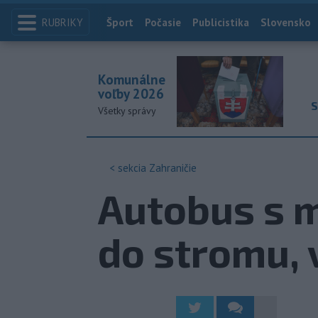
RUBRIKY
Index
Šport
Počasie
Publicistika
Slovensko
Komunálne
voľby 2026
S
Všetky správy
< sekcia
Zahraničie
Autobus s m
do stromu, 