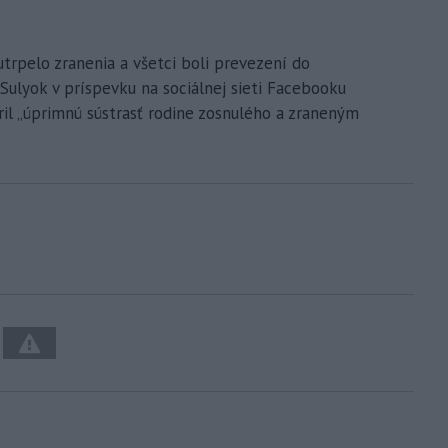
utrpelo zranenia a všetci boli prevezení do
ulyok v príspevku na sociálnej sieti Facebooku
dril „úprimnú sústrasť rodine zosnulého a zraneným