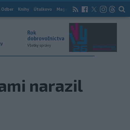
 Odber
Knihy
Útulkovo
Magazín
News Now
Archív
TASR
Rok
dobrovoľníctva
ky
Všetky správy
ami narazil