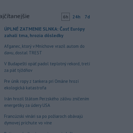
ajčítanejšie
6h
24h
7d
ÚPLNÉ ZATMENIE SLNKA: Časť Európy
zahalí tma, hrozia dôsledky
Afganec, ktorý v Mníchove vrazil autom do
davu, dostal TREST
V Budapešti opäť padol teplotný rekord, tretí
za päť týždňov
Pre únik ropy z tankera pri Ománe hrozí
ekologická katastrofa
Irán hrozil štátom Perzského zálivu zničením
energetiky za údery USA
Francúzski vinári sa po požiaroch obávajú
dymovej príchute vo víne