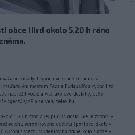
7
ti obce Hird okolo 5.20 h ráno
e známa.
evážajúci mladých športovcov, ich trénerov a
dzi maďarským mestom Pécs a Budapešťou vybočil zo
odu neprežil vodič a viac ako dve desiatky osôb
áv agentúry AP a serveru telex.hu.
kolo 5.20 h ráno a jej príčina dosiaľ nie je známa. V
ažiacich z aerobikového oddielu športovej školy v
odič. Autobus viezol študentov na druhé kolo súťaže v