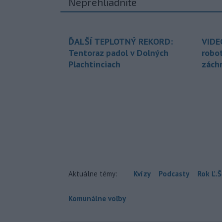
Neprehliadnite
ĎALŠÍ TEPLOTNÝ REKORD:
VIDE
Tentoraz padol v Dolných
robo
Plachtinciach
zách
Aktuálne témy:
Kvízy
Podcasty
Rok Ľ.Š
Komunálne voľby