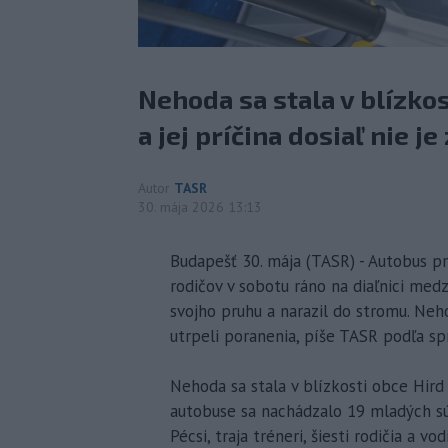
Nehoda sa stala v blízkos
a jej príčina dosiaľ nie j
Autor
TASR
30. mája 2026 13:13
Budapešť 30. mája (TASR) - Autobus pr
rodičov v sobotu ráno na diaľnici me
svojho pruhu a narazil do stromu. Neh
utrpeli poranenia, píše TASR podľa spr
Nehoda sa stala v blízkosti obce Hird o
autobuse sa nachádzalo 19 mladých súť
Pécsi, traja tréneri, šiesti rodičia a v