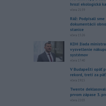
hrozí ekologická k
včera 21:59
Ráž: Podpísali sme
dokumentácii obno
stanice
včera 15:26
KDH žiada ministra
vysvetlenie nákup
systémov
včera 17:40
V Budapešti opäť p
rekord, tretí za pä
včera 19:15
Twente deklasoval
prvom zápase 3. pr
včera 22:03