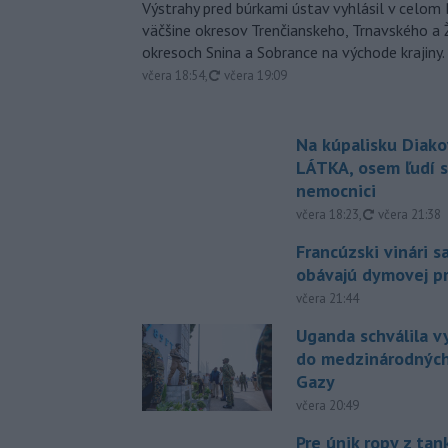
Výstrahy pred búrkami ústav vyhlásil v celom 
väčšine okresov Trenčianskeho, Trnavského a Ž
okresoch Snina a Sobrance na východe krajiny.
aktualizované
včera 18:54
,
včera 19:09
Na kúpalisku Diak
LÁTKA, osem ľudí s
nemocnici
aktualizovan
včera 18:23
,
včera 21:38
Francúzski vinári s
obávajú dymovej pr
včera 21:44
Uganda schválila v
do medzinárodných
Gazy
včera 20:49
Pre únik ropy z ta