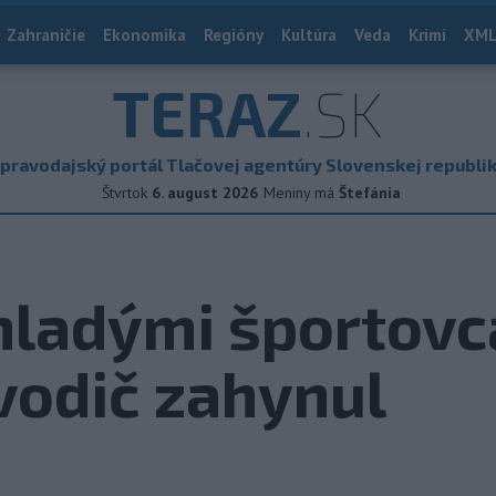
Zahraničie
Ekonomika
Regióny
Kultúra
Veda
Krimi
XML
TERAZ
.SK
pravodajský portál Tlačovej agentúry Slovenskej republi
Štvrtok
6. august 2026
Meniny má
Štefánia
ladými športovc
vodič zahynul