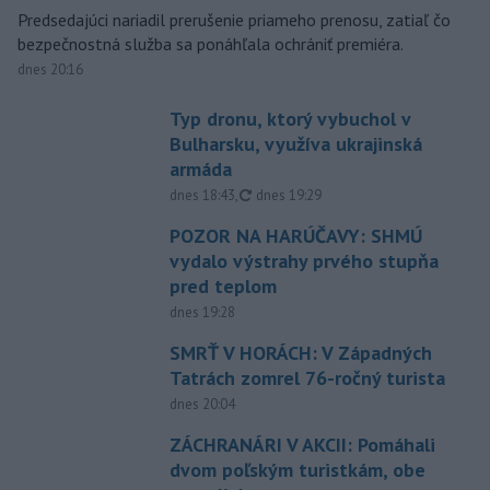
Predsedajúci nariadil prerušenie priameho prenosu, zatiaľ čo
bezpečnostná služba sa ponáhľala ochrániť premiéra.
dnes 20:16
Typ dronu, ktorý vybuchol v
Bulharsku, využíva ukrajinská
armáda
aktualizované
dnes 18:43
,
dnes 19:29
POZOR NA HARÚČAVY: SHMÚ
vydalo výstrahy prvého stupňa
pred teplom
dnes 19:28
SMRŤ V HORÁCH: V Západných
Tatrách zomrel 76-ročný turista
dnes 20:04
ZÁCHRANÁRI V AKCII: Pomáhali
dvom poľským turistkám, obe