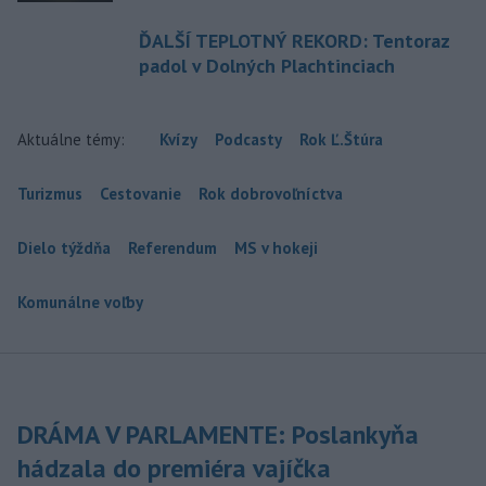
ĎALŠÍ TEPLOTNÝ REKORD: Tentoraz
padol v Dolných Plachtinciach
Aktuálne témy:
Kvízy
Podcasty
Rok Ľ.Štúra
Turizmus
Cestovanie
Rok dobrovoľníctva
Dielo týždňa
Referendum
MS v hokeji
Komunálne voľby
DRÁMA V PARLAMENTE: Poslankyňa
hádzala do premiéra vajíčka