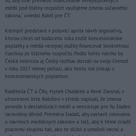
to, aby sme previedli financovanie verejnoprávnych
médií pod štátny rozpočet využijeme zmenu súčasného
zákona,“ uviedol Babiš pre ČT.
Klempíř predstavil v polovici apríla návrh legislatívy,
ktorou chcel od budúceho roka zrušiť koncesionárske
poplatky a médiá verejnej služby financovať konkrétnou
čiastkou zo štátneho rozpočtu. Podľa tohto návrhu by
Česká televízia aj Český rozhlas dostali na svoju činnosť
v roku 2027 menej peňazí, ako tento rok získajú z
koncesionárskych poplatkov.
Riaditelia ČT a ČRo, Hynek Chudárek a René Zavoral, v
otvorenom liste Babišovi v stredu napísali, že zmena
povedie k destabilizácii médií a neexistuje pre ňu žiaden
racionálny dôvod. Premiéra žiadali, aby zastavil rokovania
o návrhoch mediálnych zákonov a tiež, aby k téme zriadil
pracovnú skupinu tak, ako to sľúbil a umožnil vecnú a