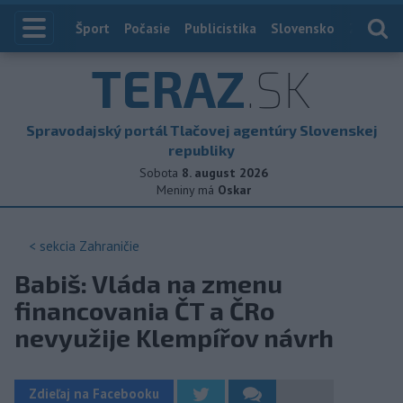
Index
Šport
Počasie
Publicistika
Slovensko
Zahranič
TERAZ
.SK
Spravodajský portál Tlačovej agentúry Slovenskej
republiky
Sobota
8. august 2026
Meniny má
Oskar
< sekcia
Zahraničie
Babiš: Vláda na zmenu
financovania ČT a ČRo
nevyužije Klempířov návrh
Zdieľaj na Facebooku