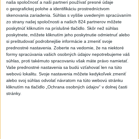
naša spoločnosť a naši partneri používať presné údaje
6h
24h
7d
o geografickej polohe a identifikáciu prostredníctvom
skenovania zariadenia. Súhlas s vyššie uvedeným spracúvaním
Do Bulharska vnikol dron a vybuchol v
1
zo strany našej spoločnosti a našich 824 partnerov môžete
poskytnúť kliknutím na príslušné tlačidlo. Skôr než súhlas
blízkosti hraníc s Rumunskom
poskytnete, môžete kliknutím jeho poskytnutie odmietnuť alebo
si preštudovať podrobnejšie informácie a zmeniť svoje
2
V blízkosti Vojenského technického a skúšobného ústavu
prednostné nastavenia.
Zoberte na vedomie, že na niektoré
Záhorie HORÍ
formy spracúvania vašich osobných údajov nepotrebujeme váš
súhlas, proti takémuto spracovaniu však máte právo namietať.
3
Prehliadka Smoleníc predstaví hradisko, zámok i prírodu
Vaše prednostné nastavenia sa budú vzťahovať len na túto
Malých Karpát
webovú lokalitu. Svoje nastavenia môžete kedykoľvek zmeniť
alebo svoj súhlas odvolať návratom na túto webovú stránku
4
ČIASTOČNÉ ZATMENIE SLNKA: Pozorovať sa bude dať v
kliknutím na tlačidlo „Ochrana osobných údajov“ v dolnej časti
stredu
stránky.
5
Očovská folklórna hruda tradične privítala domáce
folklórne kolektívy
6
Na Kamzíku v Bratislave v sobotu otvoria nové Šantisko
pre deti