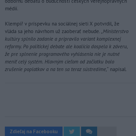
odbornú debatu o budúcnosti českých verejnoprávnych
médií.
Klempíř v príspevku na sociálnej sieti X potvrdil, že
vláda sa jeho návrhom už zaoberať nebude.
„Ministerstvo
kultúry splnilo zadanie a pripravilo variant komplexnej
reformy. Po politickej debate ale koalícia dospela k záveru,
že pre splnenie programového vyhlásenia nie je nutné
meniť celý systém. Hlavným cieľom od začiatku bolo
zrušenie poplatkov a na ten sa teraz sústredíme,“
napísal.
Zdieľaj na Facebooku