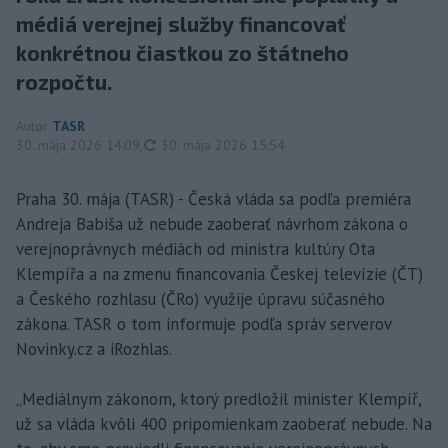
médiá verejnej služby financovať
konkrétnou čiastkou zo štátneho
rozpočtu.
Autor
TASR
aktualizované
30. mája 2026 14:09
,
30. mája 2026 15:54
Praha 30. mája (TASR) - Česká vláda sa podľa premiéra
Andreja Babiša už nebude zaoberať návrhom zákona o
verejnoprávnych médiách od ministra kultúry Ota
Klempířa a na zmenu financovania Českej televízie (ČT)
a Českého rozhlasu (ČRo) využije úpravu súčasného
zákona. TASR o tom informuje podľa správ serverov
Novinky.cz a iRozhlas.
„Mediálnym zákonom, ktorý predložil minister Klempíř,
už sa vláda kvôli 400 pripomienkam zaoberať nebude. Na