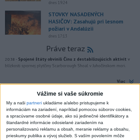
dnes 19:24
STOVKY NASADENÝCH
HASIČOV: Zasahujú pri lesnom
požiari v Andalúzii
dnes 17:13
Práve teraz
-
Spojené štáty obvinili Čínu z destabilizujúcich aktivít
v
20:38
blízkosti spornej plytčiny Scarborough Shoal v Juhočínskom mori.
Viac
Videá a prenosy TASR TV
Vážime si vaše súkromie
Deväť Slovákov zabojuje na ME v Paríži
My a naši
partneri
ukladáme a/alebo pristupujeme k
o čo najlepšie výsledky
informáciám na zariadení, napríklad pomocou súborov cookies,
a spracúvame osobné údaje, ako sú jedinečné identifikátory a
štandardné informácie odosielané zariadením na
Viac
personalizovanú reklamu a obsah, meranie reklamy a obsahu,
Najčítanejšie
prieskumy publika a vývoj služieb.
S vaším povolením môže