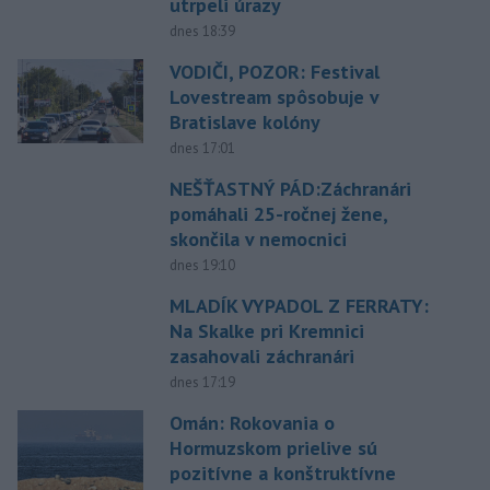
utrpeli úrazy
dnes 18:39
VODIČI, POZOR: Festival
Lovestream spôsobuje v
Bratislave kolóny
dnes 17:01
NEŠŤASTNÝ PÁD:Záchranári
pomáhali 25-ročnej žene,
skončila v nemocnici
dnes 19:10
MLADÍK VYPADOL Z FERRATY:
Na Skalke pri Kremnici
zasahovali záchranári
dnes 17:19
Omán: Rokovania o
Hormuzskom prielive sú
pozitívne a konštruktívne