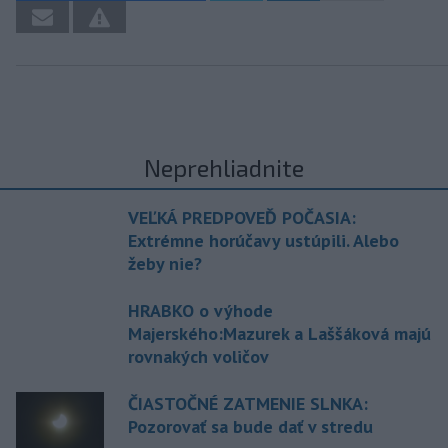
Neprehliadnite
VEĽKÁ PREDPOVEĎ POČASIA:
Extrémne horúčavy ustúpili. Alebo
žeby nie?
HRABKO o výhode
Majerského:Mazurek a Laššáková majú
rovnakých voličov
ČIASTOČNÉ ZATMENIE SLNKA:
Pozorovať sa bude dať v stredu