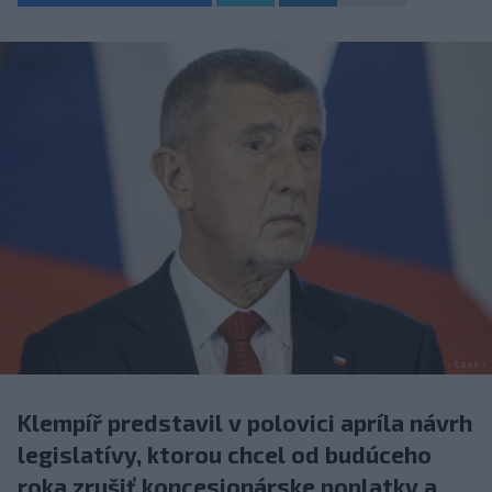
Klempíř predstavil v polovici apríla návrh
legislatívy, ktorou chcel od budúceho
roka zrušiť koncesionárske poplatky a