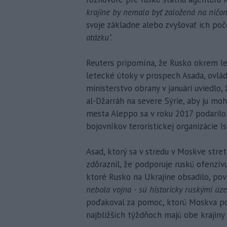
krajine by nemala byť založená na nič
svoje základne alebo zvyšovať ich poč
otázku
".
Reuters pripomína, že Rusko okrem l
letecké útoky v prospech Asada, ovlád
ministerstvo obrany v januári uviedlo,
al-Džarráh na severe Sýrie, aby ju mo
mesta Aleppo sa v roku 2017 podarilo
bojovníkov teroristickej organizácie I
Asad, ktorý sa v stredu v Moskve str
zdôraznil, že podporuje ruskú ofenzív
ktoré Rusko na Ukrajine obsadilo, pov
nebola vojna - sú historicky ruskými úz
poďakoval za pomoc, ktorú Moskva posk
najbližších týždňoch majú obe krajin