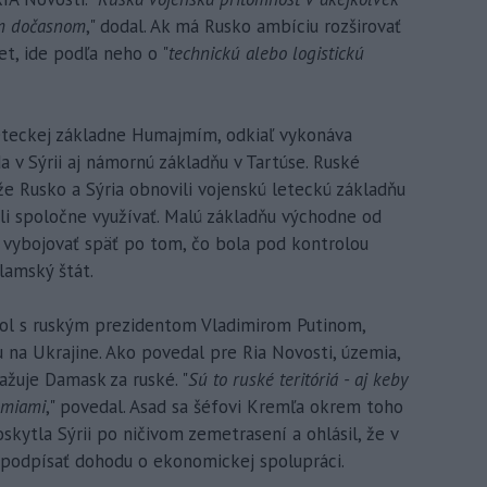
om dočasnom
," dodal. Ak má Rusko ambíciu rozširovať
et, ide podľa neho o "
technickú alebo logistickú
eteckej základne Humajmím, odkiaľ vykonáva
a v Sýrii aj námornú základňu v Tartúse. Ruské
 že Rusko a Sýria obnovili vojenskú leteckú základňu
hli spoločne využívať. Malú základňu východne od
 vybojovať späť po tom, čo bola pod kontrolou
slamský štát.
etol s ruským prezidentom Vladimirom Putinom,
u na Ukrajine. Ako povedal pre Ria Novosti, územia,
ažuje Damask za ruské. "
Sú to ruské teritóriá - aj keby
emiami
," povedal. Asad sa šéfovi Kremľa okrem toho
ytla Sýrii po ničivom zemetrasení a ohlásil, že v
y podpísať dohodu o ekonomickej spolupráci.