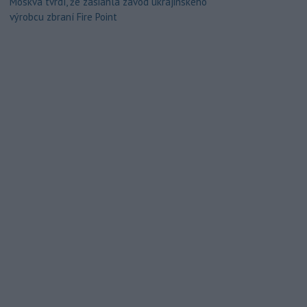
Moskva tvrdí, že zasiahla závod ukrajinského
výrobcu zbraní Fire Point