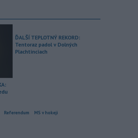
ĎALŠÍ TEPLOTNÝ REKORD:
Tentoraz padol v Dolných
Plachtinciach
KA:
redu
Referendum
MS v hokeji