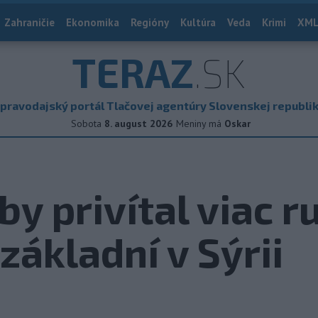
Zahraničie
Ekonomika
Regióny
Kultúra
Veda
Krimi
XML
TERAZ
.SK
pravodajský portál Tlačovej agentúry Slovenskej republi
Sobota
8. august 2026
Meniny má
Oskar
by privítal viac 
základní v Sýrii