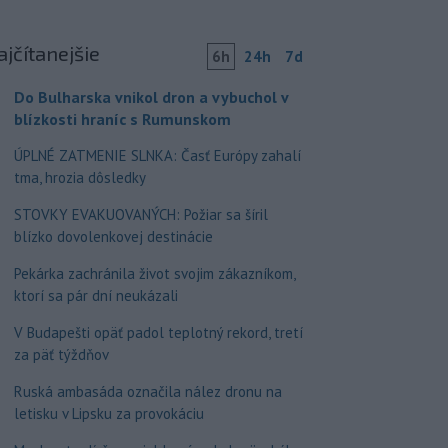
ajčítanejšie
6h
24h
7d
Do Bulharska vnikol dron a vybuchol v
blízkosti hraníc s Rumunskom
ÚPLNÉ ZATMENIE SLNKA: Časť Európy zahalí
tma, hrozia dôsledky
STOVKY EVAKUOVANÝCH: Požiar sa šíril
blízko dovolenkovej destinácie
Pekárka zachránila život svojim zákazníkom,
ktorí sa pár dní neukázali
V Budapešti opäť padol teplotný rekord, tretí
za päť týždňov
Ruská ambasáda označila nález dronu na
letisku v Lipsku za provokáciu