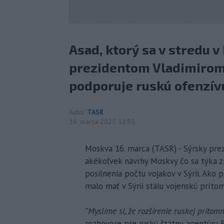
Asad, ktorý sa v stredu 
prezidentom Vladimirom 
podporuje ruskú ofenzívu
Autor
TASR
16. marca 2023 11:51
Moskva 16. marca (TASR) - Sýrsky prezi
akékoľvek návrhy Moskvy čo sa týka z
posilnenia počtu vojakov v Sýrii. Ako 
malo mať v Sýrii stálu vojenskú príto
"
Myslíme si, že rozšírenie ruskej prítomn
rozhovore pre ruskú štátnu agentúru R