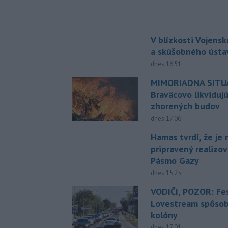
V blízkosti Vojens
a skúšobného ústa
dnes 16:51
MIMORIADNA SITUÁ
Braväcovo likviduj
zhorených budov
dnes 17:06
Hamas tvrdí, že je 
pripravený realizov
Pásmo Gazy
dnes 15:25
VODIČI, POZOR: Fes
Lovestream spôsobu
kolóny
dnes 17:01