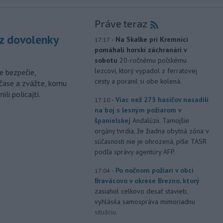
Práve teraz
z dovolenky
-
Na Skalke pri Kremnici
17:17
pomáhali horskí záchranári v
sobotu
20-ročnému poľskému
lezcovi, ktorý vypadol z ferratovej
e bezpečie,
cesty a poranil si obe kolená.
čase a zvážte, komu
li policajti.
-
Viac než 275 hasičov nasadili
17:10
na boj s lesným požiarom v
španielskej
Andalúzii. Tamojšie
orgány tvrdia, že žiadna obytná zóna v
súčasnosti nie je ohrozená, píše TASR
podľa správy agentúry AFP.
-
Po nočnom požiari v obci
17:04
Braväcovo v okrese Brezno, ktorý
zasiahol celkovo desať stavieb,
vyhlásila samospráva mimoriadnu
situáciu.