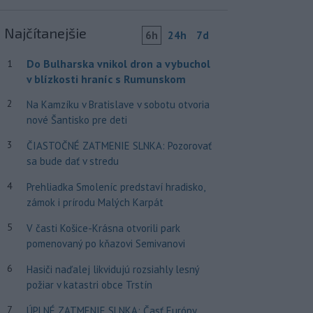
Najčítanejšie
6h
24h
7d
Do Bulharska vnikol dron a vybuchol
1
v blízkosti hraníc s Rumunskom
2
Na Kamzíku v Bratislave v sobotu otvoria
nové Šantisko pre deti
3
ČIASTOČNÉ ZATMENIE SLNKA: Pozorovať
sa bude dať v stredu
4
Prehliadka Smoleníc predstaví hradisko,
zámok i prírodu Malých Karpát
5
V časti Košice-Krásna otvorili park
pomenovaný po kňazovi Semivanovi
6
Hasiči naďalej likvidujú rozsiahly lesný
požiar v katastri obce Trstín
7
ÚPLNÉ ZATMENIE SLNKA: Časť Európy