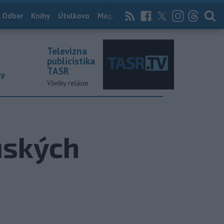
 Odber
Knihy
Útulkovo
Magazín
News Now
Archív
TASR
Televízna
publicistika
TASR
ky
Všetky relácie
ruských