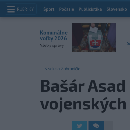
RUBRIKY
Index
Šport
Počasie
Publicistika
Slovensko
Komunálne
voľby 2026
S
Všetky správy
< sekcia
Zahraničie
Bašár Asad 
vojenských 