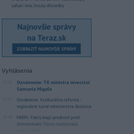
zahalí tma, hrozia dôsledky
Najnovšie správy
na Teraz.sk
ZOBRAZIŤ NAJNOVŠIE SPRÁVY
Vyhlásenia
Oznámenie: TK ministra investícií
17:32
Samuela Migaľa
17:17
Oznámenie: Kurikurálna reforma -
regionálne turné ministerstva školstva
15:09
MIRRI: Fakty majú prednosť pred
domnienkami. Výzvu realizovala
samostatná...