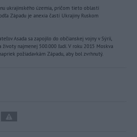
inu ukrajinského územia, pričom tieto oblasti
Podľa Západu je anexia častí Ukrajiny Ruskom
eľov Asada sa zapojilo do občianskej vojny v Sýrii,
la životy najmenej 500.000 ľudí. V roku 2015 Moskva
napriek požiadavkám Západu, aby bol zvrhnutý.