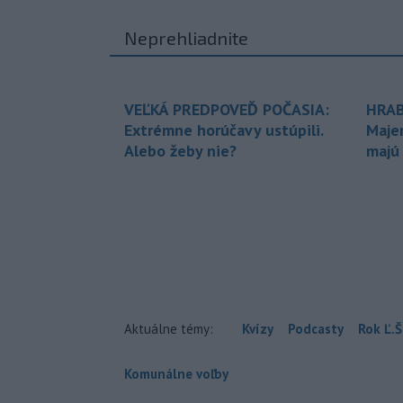
Neprehliadnite
VEĽKÁ PREDPOVEĎ POČASIA:
HRAB
Extrémne horúčavy ustúpili.
Maje
Alebo žeby nie?
majú
Aktuálne témy:
Kvízy
Podcasty
Rok Ľ.Š
Komunálne voľby