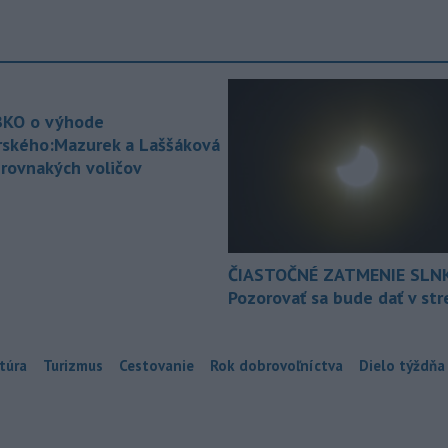
KO o výhode
rského:Mazurek a Laššáková
 rovnakých voličov
ČIASTOČNÉ ZATMENIE SLN
Pozorovať sa bude dať v st
túra
Turizmus
Cestovanie
Rok dobrovoľníctva
Dielo týždňa