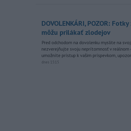
DOVOLENKÁRI, POZOR: Fotky 
môžu prilákať zlodejov
Pred odchodom na dovolenku myslite na svoj
nezverejňujte svoju neprítomnosť v reálnom 
umožníte prístup k vašim príspevkom, upozorni
dnes 15:15