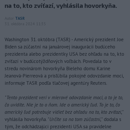
na to, kto zvíťazí, vyhlásila hovorkyňa.
Autor
TASR
31. októbra 2024 11:35
Washington 31. októbra (TASR) - Americký prezident Joe
Biden sa zúčastní na januárovej inaugurácii budúceho
prezidenta alebo prezidentky USA bez ohľadu na to, kto
zvíťazí v budúcotýždňových voľbách. Povedala to v
stredu novinárom hovorkyňa Bieleho domu Karine
Jeanová-Pierreová a prisľúbila pokojné odovzdanie moci,
informuje TASR podľa tlačovej agentúry Reuters.
"
Tento prezident verí v mierové odovzdanie moci, a to je to,
čo uvidíte. Nie je to o ňom. Ide o americký ľud. To je to, čo
americký ľud potrebuje vidieť bez ohľadu na to, kto zvíťazí
,"
vyhlásila hovorkyňa. "
Určite sa na tom zúčastní
," dodala s
tým, že odchádzajúci prezidenti USA sa pravidelne