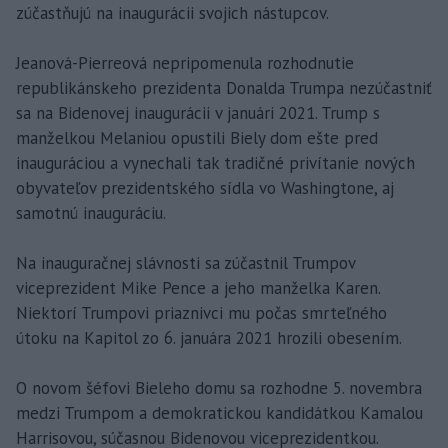
zúčastňujú na inaugurácii svojich nástupcov.
Jeanová-Pierreová nepripomenula rozhodnutie
republikánskeho prezidenta Donalda Trumpa nezúčastniť
sa na Bidenovej inaugurácii v januári 2021. Trump s
manželkou Melaniou opustili Biely dom ešte pred
inauguráciou a vynechali tak tradičné privítanie nových
obyvateľov prezidentského sídla vo Washingtone, aj
samotnú inauguráciu.
Na inauguračnej slávnosti sa zúčastnil Trumpov
viceprezident Mike Pence a jeho manželka Karen.
Niektorí Trumpovi priaznivci mu počas smrteľného
útoku na Kapitol zo 6. januára 2021 hrozili obesením.
O novom šéfovi Bieleho domu sa rozhodne 5. novembra
medzi Trumpom a demokratickou kandidátkou Kamalou
Harrisovou, súčasnou Bidenovou viceprezidentkou.