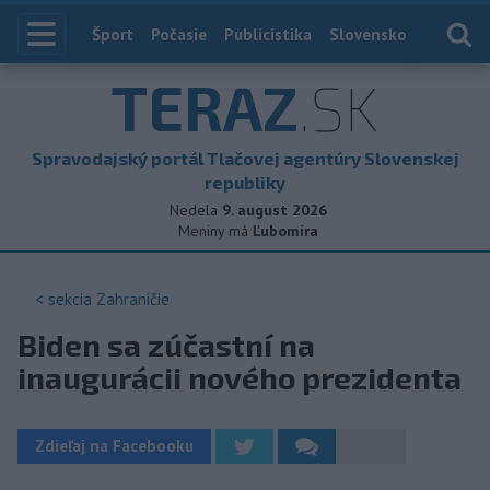
Index
Šport
Počasie
Publicistika
Slovensko
Zahranič
TERAZ
.SK
Spravodajský portál Tlačovej agentúry Slovenskej
republiky
Nedela
9. august 2026
Meniny má
Ľubomíra
< sekcia
Zahraničie
Biden sa zúčastní na
inaugurácii nového prezidenta
Zdieľaj na Facebooku