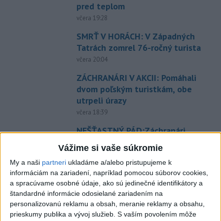
pred teplom
včera 19:28
SMRŤ V HORÁCH: V Západných
Tatrách zomrel 76-ročný turista
včera 20:04
ZÁCHRANÁRI V AKCII: Pomáhali
dvom poľským turistkám, obe
utrpeli úrazy
včera 18:39
NEŠŤASTNÝ PÁD:Záchranári
pomáhali 25-ročnej žene,
Vážime si vaše súkromie
skončila v nemocnici
My a naši
partneri
ukladáme a/alebo pristupujeme k
včera 19:10
informáciám na zariadení, napríklad pomocou súborov cookies,
MLADÍK VYPADOL Z FERRATY:
a spracúvame osobné údaje, ako sú jedinečné identifikátory a
Na Skalke pri Kremnici
štandardné informácie odosielané zariadením na
personalizovanú reklamu a obsah, meranie reklamy a obsahu,
zasahovali záchranári
prieskumy publika a vývoj služieb.
S vaším povolením môže
včera 17:19