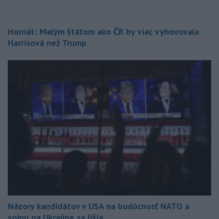
Hornát: Malým štátom ako ČR by viac vyhovovala
Harrisová než Trump
Názory kandidátov v USA na budúcnosť NATO a
vojnu na Ukrajine sa líšia