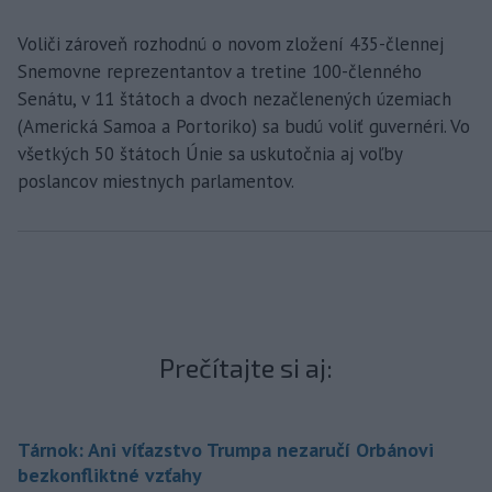
Voliči zároveň rozhodnú o novom zložení 435-člennej
Snemovne reprezentantov a tretine 100-členného
Senátu, v 11 štátoch a dvoch nezačlenených územiach
(Americká Samoa a Portoriko) sa budú voliť guvernéri. Vo
všetkých 50 štátoch Únie sa uskutočnia aj voľby
poslancov miestnych parlamentov.
Prečítajte si aj:
Tárnok: Ani víťazstvo Trumpa nezaručí Orbánovi
bezkonfliktné vzťahy