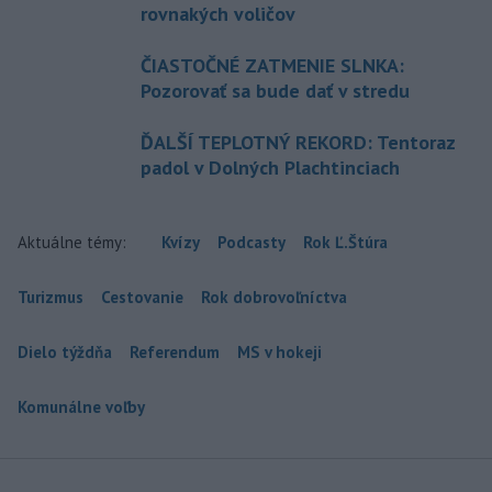
rovnakých voličov
ČIASTOČNÉ ZATMENIE SLNKA:
Pozorovať sa bude dať v stredu
ĎALŠÍ TEPLOTNÝ REKORD: Tentoraz
padol v Dolných Plachtinciach
Aktuálne témy:
Kvízy
Podcasty
Rok Ľ.Štúra
Turizmus
Cestovanie
Rok dobrovoľníctva
Dielo týždňa
Referendum
MS v hokeji
Komunálne voľby