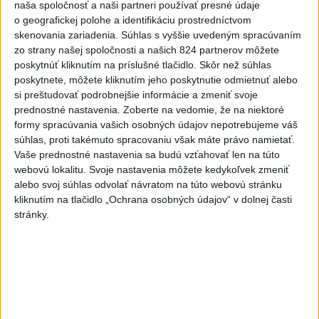
naša spoločnosť a naši partneri používať presné údaje
Omán: Rokovania o
o geografickej polohe a identifikáciu prostredníctvom
skenovania zariadenia. Súhlas s vyššie uvedeným spracúvaním
Hormuzskom prielive sú
zo strany našej spoločnosti a našich 824 partnerov môžete
pozitívne a konštruktívne
poskytnúť kliknutím na príslušné tlačidlo. Skôr než súhlas
včera 19:24
poskytnete, môžete kliknutím jeho poskytnutie odmietnuť alebo
si preštudovať podrobnejšie informácie a zmeniť svoje
STOVKY NASADENÝCH
prednostné nastavenia.
Zoberte na vedomie, že na niektoré
HASIČOV: Zasahujú pri lesnom
formy spracúvania vašich osobných údajov nepotrebujeme váš
požiari v Andalúzii
súhlas, proti takémuto spracovaniu však máte právo namietať.
včera 17:13
Vaše prednostné nastavenia sa budú vzťahovať len na túto
webovú lokalitu. Svoje nastavenia môžete kedykoľvek zmeniť
Práve teraz
alebo svoj súhlas odvolať návratom na túto webovú stránku
-
Okresný úrad (OÚ) Malacky vyhlásil v súvislosti s
kliknutím na tlačidlo „Ochrana osobných údajov“ v dolnej časti
21:43
požiarom
veľkého rozsahu vo Vojenskom obvode (VO) Záhorie
stránky.
mimoriadnu situáciu. Jej vyhlásenie umožní v dotknutej lokalite
efektívnejšiu koordináciu nasadených síl a prostriedkov.
Viac
Videá a prenosy TASR TV