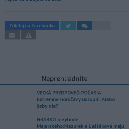
Zdieľaj na Facebooku
Neprehliadnite
VEĽKÁ PREDPOVEĎ POČASIA:
Extrémne horúčavy ustúpili. Alebo
žeby nie?
HRABKO o výhode
Majerského:Mazurek a Laššáková majú