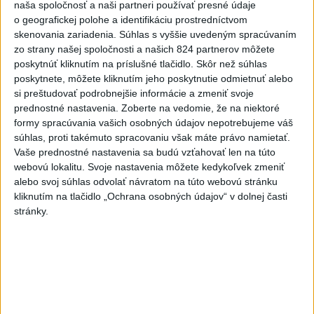
vyšetrenie útoku na cudzincov v
naša spoločnosť a naši partneri používať presné údaje
Nitre
o geografickej polohe a identifikáciu prostredníctvom
skenovania zariadenia. Súhlas s vyššie uvedeným spracúvaním
dnes 18:06
zo strany našej spoločnosti a našich 824 partnerov môžete
poskytnúť kliknutím na príslušné tlačidlo. Skôr než súhlas
Rezort školstva pomôže samosprávam s určovaním
poskytnete, môžete kliknutím jeho poskytnutie odmietnuť alebo
školských obvodov
si preštudovať podrobnejšie informácie a zmeniť svoje
prednostné nastavenia.
Zoberte na vedomie, že na niektoré
O jedného prevádzača menej: Prispela k tomu aj slovenská
formy spracúvania vašich osobných údajov nepotrebujeme váš
polícia
súhlas, proti takémuto spracovaniu však máte právo namietať.
Vaše prednostné nastavenia sa budú vzťahovať len na túto
POŽIAR V SLOVNAFTE: Došlo k narušeniu jednej z nádrží
webovú lokalitu. Svoje nastavenia môžete kedykoľvek zmeniť
alebo svoj súhlas odvolať návratom na túto webovú stránku
kliknutím na tlačidlo „Ochrana osobných údajov“ v dolnej časti
Zahraničie
stránky.
AFP: Za falošným videom o
odstúpení Merza je skupina napojená
na Rusko
dnes 19:58
Senát USA schválil zákon o sankciách proti Rusku