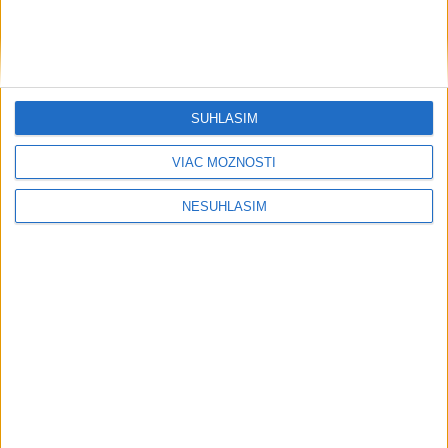
SÚHLASÍM
VIAC MOŽNOSTÍ
....
NESÚHLASÍM