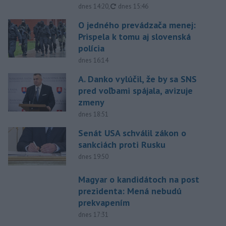
aktualizované
dnes 14:20
,
dnes 15:46
O jedného prevádzača menej:
Prispela k tomu aj slovenská
polícia
dnes 16:14
A. Danko vylúčil, že by sa SNS
pred voľbami spájala, avizuje
zmeny
dnes 18:51
Senát USA schválil zákon o
sankciách proti Rusku
dnes 19:50
Magyar o kandidátoch na post
prezidenta: Mená nebudú
prekvapením
dnes 17:31