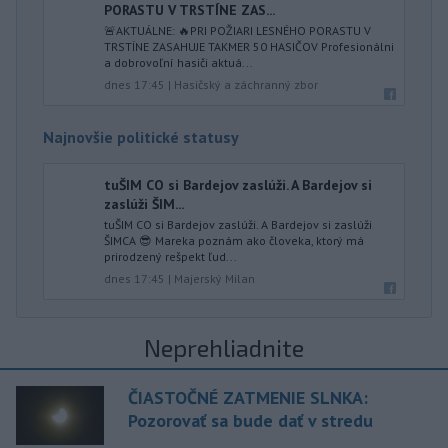
PORASTU V TRSTÍNE ZAS...
🚨AKTUÁLNE: 🔥PRI POŽIARI LESNÉHO PORASTU V
TRSTÍNE ZASAHUJE TAKMER 50 HASIČOV Profesionálni
a dobrovoľní hasiči aktuá...
dnes 17:45
|
Hasičský a záchranný zbor
Najnovšie politické statusy
tuŠIM CO si Bardejov zaslúži. A Bardejov si
zaslúži ŠIM...
tuŠIM CO si Bardejov zaslúži. A Bardejov si zaslúži
ŠIMCA 😎 Mareka poznám ako človeka, ktorý má
prirodzený rešpekt ľud...
dnes 17:45
|
Majerský Milan
Neprehliadnite
ČIASTOČNÉ ZATMENIE SLNKA:
Pozorovať sa bude dať v stredu