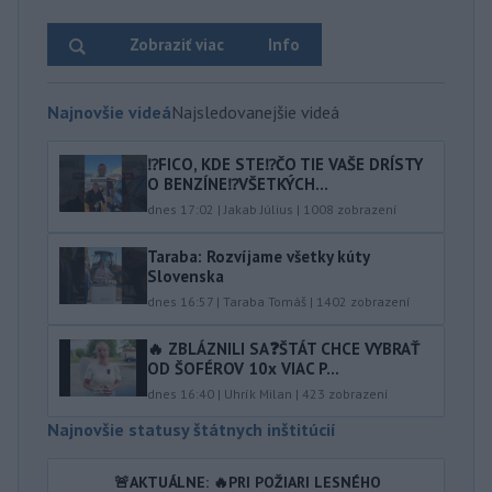
Zobraziť viac
Info
Najnovšie videá
Najsledovanejšie videá
⁉️FICO, KDE STE⁉️ČO TIE VAŠE DRÍSTY
O BENZÍNE⁉️VŠETKÝCH...
dnes 17:02
|
Jakab Július
|
1008
zobrazení
Taraba: Rozvíjame všetky kúty
Slovenska
dnes 16:57
|
Taraba Tomáš
|
1402
zobrazení
🔥 ZBLÁZNILI SA❓️ŠTÁT CHCE VYBRAŤ
OD ŠOFÉROV 10x VIAC P...
dnes 16:40
|
Uhrík Milan
|
423
zobrazení
Najnovšie statusy štátnych inštitúcií
🚨AKTUÁLNE: 🔥PRI POŽIARI LESNÉHO