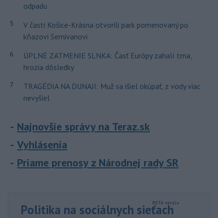
odpadu
5
V časti Košice-Krásna otvorili park pomenovaný po
kňazovi Semivanovi
6
ÚPLNÉ ZATMENIE SLNKA: Časť Európy zahalí tma,
hrozia dôsledky
7
TRAGÉDIA NA DUNAJI: Muž sa išiel okúpať, z vody viac
nevyšiel
Najnovšie správy na Teraz.sk
Vyhlásenia
Priame prenosy z Národnej rady SR
Politika na sociálnych sieťach