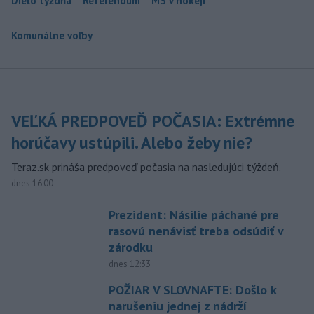
Dielo týždňa
Referendum
MS v hokeji
Komunálne voľby
VEĽKÁ PREDPOVEĎ POČASIA: Extrémne
horúčavy ustúpili. Alebo žeby nie?
Teraz.sk prináša predpoveď počasia na nasledujúci týždeň.
dnes 16:00
Prezident: Násilie páchané pre
rasovú nenávisť treba odsúdiť v
zárodku
dnes 12:33
POŽIAR V SLOVNAFTE: Došlo k
narušeniu jednej z nádrží