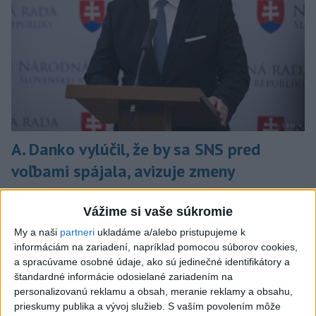
A. Danko vylúčil, že by sa SNS pred
voľbami spájala, avizuje zmeny
Vyhlásil, že už nebude niesť zodpovednosť za „zbabrané
zonácie, odposluchy ani za iné veci, s ktorými SNS nemá nič
Vážime si vaše súkromie
spoločné“.
My a naši
partneri
ukladáme a/alebo pristupujeme k
dnes 18:51
informáciám na zariadení, napríklad pomocou súborov cookies,
a spracúvame osobné údaje, ako sú jedinečné identifikátory a
Slovensko
štandardné informácie odosielané zariadením na
personalizovanú reklamu a obsah, meranie reklamy a obsahu,
KDH od polície očakáva rýchle
prieskumy publika a vývoj služieb.
S vaším povolením môže