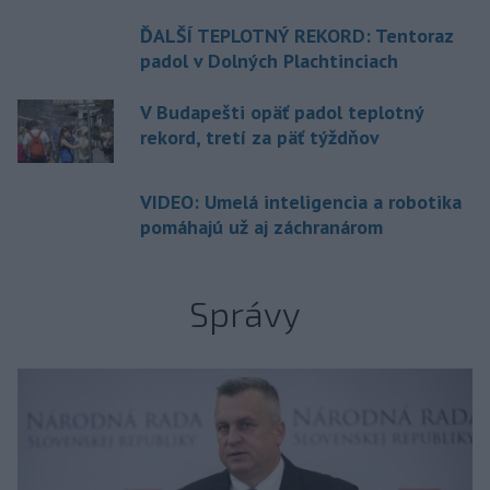
ĎALŠÍ TEPLOTNÝ REKORD: Tentoraz
padol v Dolných Plachtinciach
V Budapešti opäť padol teplotný
rekord, tretí za päť týždňov
VIDEO: Umelá inteligencia a robotika
pomáhajú už aj záchranárom
Správy