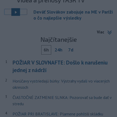
Deväť Slovákov zabojuje na ME v Paríži
o čo najlepšie výsledky
Viac
Najčítanejšie
6h
24h
7d
POŽIAR V SLOVNAFTE: Došlo k narušeniu
1
jednej z nádrží
2
Horúčavy vystriedajú búrky: Výstrahy vydali vo viacerých
okresoch
3
ČIASTOČNÉ ZATMENIE SLNKA: Pozorovať sa bude dať v
stredu
4
POŽIAR PRI BRATISLAVE: Plamene pohltili skládku