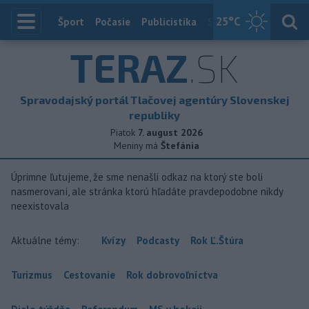
25
°C
Index
Šport
Počasie
Publicistika
Slovensko
Zahranič
TERAZ
.SK
Spravodajský portál Tlačovej agentúry Slovenskej
republiky
Piatok
7. august 2026
Meniny má
Štefánia
Úprimne ľutujeme, že sme nenašli odkaz na ktorý ste boli
nasmerovaní, ale stránka ktorú hľadáte pravdepodobne nikdy
neexistovala
Aktuálne témy:
Kvízy
Podcasty
Rok Ľ.Štúra
Turizmus
Cestovanie
Rok dobrovoľníctva