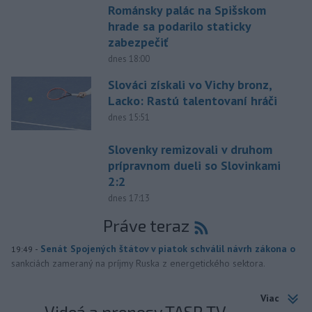
Románsky palác na Spišskom
hrade sa podarilo staticky
zabezpečiť
dnes 18:00
Slováci získali vo Vichy bronz,
Lacko: Rastú talentovaní hráči
dnes 15:51
Slovenky remizovali v druhom
prípravnom dueli so Slovinkami
2:2
dnes 17:13
Práve teraz
-
Senát Spojených štátov v piatok schválil návrh zákona o
19:49
sankciách zameraný na príjmy Ruska z energetického sektora.
Viac
Videá a prenosy TASR TV