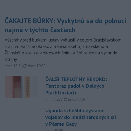
ČAKAJTE BÚRKY: Vyskytnú sa do polnoci
najmä v týchto častiach
Výstrahy pred búrkami ústav vyhlásil v celom Bratislavskom
kraji, vo väčšine okresov Trenčianskeho, Trnavského a
Žilinského kraja a v okresoch Snina a Sobrance na východe
krajiny.
aktualizované
dnes 18:54
,
dnes 19:09
ĎALŠÍ TEPLOTNÝ REKORD:
Tentoraz padol v Dolných
Plachtinciach
aktualizované
dnes 15:27
,
dnes 17:08
Uganda schválila vyslanie
vojakov do medzinárodných síl
v Pásme Gazy
dnes 20:49