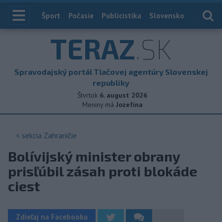
Index
Šport
Počasie
Publicistika
Slovensko
Zahranič
TERAZ
.SK
Spravodajský portál Tlačovej agentúry Slovenskej
republiky
Štvrtok
6. august 2026
Meniny má
Jozefína
< sekcia
Zahraničie
Bolívijský minister obrany
prisľúbil zásah proti blokáde
ciest
Zdieľaj na Facebooku