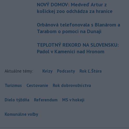
NOVÝ DOMOV: Medveď Artur z
košickej zoo odchádza za hranice
Orbánová telefonovala s Blanárom a
Tarabom o pomoci na Dunaji
TEPLOTNÝ REKORD NA SLOVENSKU:
Padol v Kamenici nad Hronom
Aktuálne témy:
Kvízy
Podcasty
Rok Ľ.Štúra
Turizmus
Cestovanie
Rok dobrovoľníctva
Dielo týždňa
Referendum
MS v hokeji
Komunálne voľby