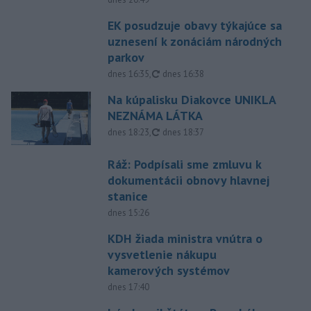
EK posudzuje obavy týkajúce sa
uznesení k zonáciám národných
parkov
aktualizované
dnes 16:35
,
dnes 16:38
Na kúpalisku Diakovce UNIKLA
NEZNÁMA LÁTKA
aktualizované
dnes 18:23
,
dnes 18:37
Ráž: Podpísali sme zmluvu k
dokumentácii obnovy hlavnej
stanice
dnes 15:26
KDH žiada ministra vnútra o
vysvetlenie nákupu
kamerových systémov
dnes 17:40