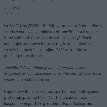
Autor
TASR
3. júna 2026 20:27
La Paz 3. júna (TASR) - Bolívijský prezident Rodrigo Paz v
stredu vymenoval za ministra obrany Ernesta Justiniana,
ktorý sľúbil odstrániť cestné zátarasy po týždňoch
nepokojov a masových protestov, ktoré zablokovali ulice
vo veľkých mestách v krajine. TASR o tom informuje
podľa agentúry Reuters.
„
Najdôležitejšou úlohou je obnoviť normálny stav:
prejazdné cesty, zásobovanie, zdravotnú starostlivosť, prácu
a mier,
“ povedal Justiniano.
Nepokoje v Bolívii trvajú od začiatku mája. Bolívijčania
protestujú proti rastúcim životným nákladom a
hospodárskej politike prezidenta Paza. Blokujú tiež