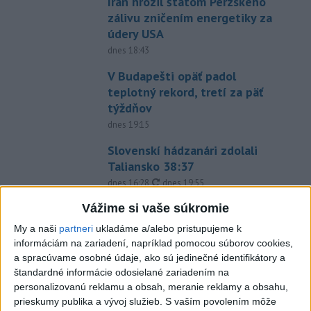
Irán hrozil štátom Perzského
zálivu zničením energetiky za
údery USA
dnes 18:43
V Budapešti opäť padol
teplotný rekord, tretí za päť
týždňov
dnes 19:15
Slovenskí hádzanári zdolali
Taliansko 38:37
aktualizované
dnes 16:28
,
dnes 19:55
Práve teraz
Vážime si vaše súkromie
My a naši
partneri
ukladáme a/alebo pristupujeme k
-
Ugandský parlament vo štvrtok schválil vyslanie
20:49
informáciám na zariadení, napríklad pomocou súborov cookies,
ugandských vojakov
do palestínskeho Pásma Gazy, kde by mali
a spracúvame osobné údaje, ako sú jedinečné identifikátory a
pôsobiť v rámci medzinárodných stabilizačných síl, ktoré navrhol
štandardné informácie odosielané zariadením na
americký prezident Donald Trump.
personalizovanú reklamu a obsah, meranie reklamy a obsahu,
prieskumy publika a vývoj služieb.
S vaším povolením môže