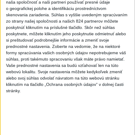
Viac
naša spoločnosť a naši partneri používať presné údaje
Videá a prenosy TASR TV
o geografickej polohe a identifikáciu prostredníctvom
skenovania zariadenia. Súhlas s vyššie uvedeným spracúvaním
Deväť Slovákov zabojuje na ME v Paríži
zo strany našej spoločnosti a našich 824 partnerov môžete
o čo najlepšie výsledky
poskytnúť kliknutím na príslušné tlačidlo. Skôr než súhlas
poskytnete, môžete kliknutím jeho poskytnutie odmietnuť alebo
si preštudovať podrobnejšie informácie a zmeniť svoje
prednostné nastavenia.
Zoberte na vedomie, že na niektoré
Viac
formy spracúvania vašich osobných údajov nepotrebujeme váš
Najčítanejšie
súhlas, proti takémuto spracovaniu však máte právo namietať.
Vaše prednostné nastavenia sa budú vzťahovať len na túto
6h
24h
7d
webovú lokalitu. Svoje nastavenia môžete kedykoľvek zmeniť
alebo svoj súhlas odvolať návratom na túto webovú stránku
ÚPLNÉ ZATMENIE SLNKA: Časť Európy
1
kliknutím na tlačidlo „Ochrana osobných údajov“ v dolnej časti
zahalí tma, hrozia dôsledky
stránky.
2
Afganec, ktorý v Mníchove vrazil autom do davu, dostal
TREST
3
V Košiciach Nad jazerom začína výstavba
chodníka,otvorili aj pumptrack