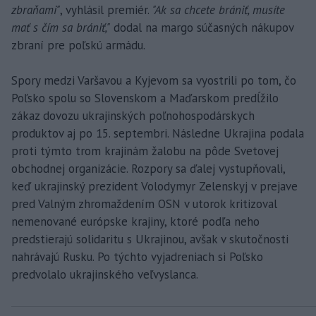
zbraňami"
, vyhlásil premiér.
"Ak sa chcete brániť, musíte
mať s čím sa brániť,"
dodal na margo súčasných nákupov
zbraní pre poľskú armádu.
Spory medzi Varšavou a Kyjevom sa vyostrili po tom, čo
Poľsko spolu so Slovenskom a Maďarskom predĺžilo
zákaz dovozu ukrajinských poľnohospodárskych
produktov aj po 15. septembri. Následne Ukrajina podala
proti týmto trom krajinám žalobu na pôde Svetovej
obchodnej organizácie. Rozpory sa ďalej vystupňovali,
keď ukrajinský prezident Volodymyr Zelenskyj v prejave
pred Valným zhromaždením OSN v utorok kritizoval
nemenované európske krajiny, ktoré podľa neho
predstierajú solidaritu s Ukrajinou, avšak v skutočnosti
nahrávajú Rusku. Po týchto vyjadreniach si Poľsko
predvolalo ukrajinského veľvyslanca.