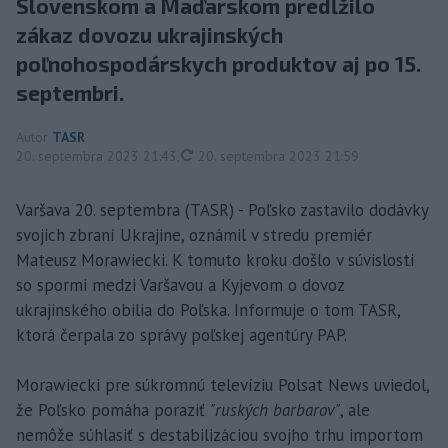
Slovenskom a Maďarskom predĺžilo
zákaz dovozu ukrajinských
poľnohospodárskych produktov aj po 15.
septembri.
Autor
TASR
aktualizované
20. septembra 2023 21:43
,
20. septembra 2023 21:59
Varšava 20. septembra (TASR) - Poľsko zastavilo dodávky
svojich zbraní Ukrajine, oznámil v stredu premiér
Mateusz Morawiecki. K tomuto kroku došlo v súvislosti
so spormi medzi Varšavou a Kyjevom o dovoz
ukrajinského obilia do Poľska. Informuje o tom TASR,
ktorá čerpala zo správy poľskej agentúry PAP.
Morawiecki pre súkromnú televíziu Polsat News uviedol,
že Poľsko pomáha poraziť
"ruských barbarov"
, ale
nemôže súhlasiť s destabilizáciou svojho trhu importom