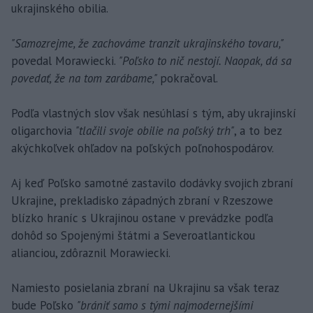
ukrajinského obilia.
"Samozrejme, že zachováme tranzit ukrajinského tovaru,"
povedal Morawiecki.
"Poľsko to nič nestojí. Naopak, dá sa
povedať, že na tom zarábame,"
pokračoval.
Podľa vlastných slov však nesúhlasí s tým, aby ukrajinskí
oligarchovia
"tlačili svoje obilie na poľský trh"
, a to bez
akýchkoľvek ohľadov na poľských poľnohospodárov.
Aj keď Poľsko samotné zastavilo dodávky svojich zbraní
Ukrajine, prekladisko západných zbraní v Rzeszowe
blízko hraníc s Ukrajinou ostane v prevádzke podľa
dohôd so Spojenými štátmi a Severoatlantickou
alianciou, zdôraznil Morawiecki.
Namiesto posielania zbraní na Ukrajinu sa však teraz
bude Poľsko
"brániť samo s tými najmodernejšími