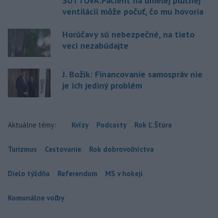
ŠUTTOVÁ:Pacient na umelej pľúcnej
ventilácii môže počuť, čo mu hovoria
Horúčavy sú nebezpečné, na tieto
veci nezabúdajte
J. Božik: Financovanie samospráv nie
je ich jediný problém
Aktuálne témy:
Kvízy
Podcasty
Rok Ľ.Štúra
Turizmus
Cestovanie
Rok dobrovoľníctva
Dielo týždňa
Referendum
MS v hokeji
Komunálne voľby