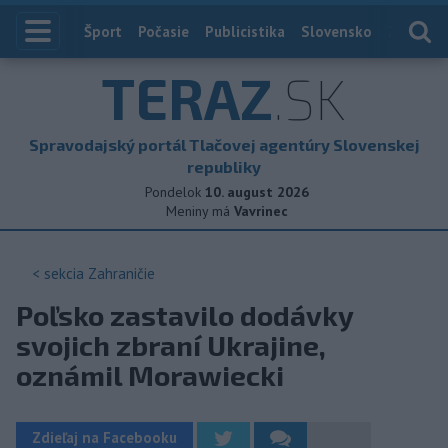
Index
Šport
Počasie
Publicistika
Slovensko
Zahranič
TERAZ
.SK
Spravodajský portál Tlačovej agentúry Slovenskej
republiky
Pondelok
10. august 2026
Meniny má
Vavrinec
< sekcia
Zahraničie
Poľsko zastavilo dodávky
svojich zbraní Ukrajine,
oznámil Morawiecki
Zdieľaj na Facebooku