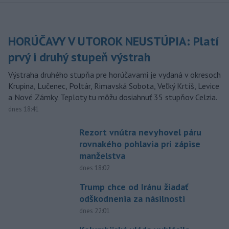
HORÚČAVY V UTOROK NEUSTÚPIA: Platí
prvý i druhý stupeň výstrah
Výstraha druhého stupňa pre horúčavami je vydaná v okresoch
Krupina, Lučenec, Poltár, Rimavská Sobota, Veľký Krtíš, Levice
a Nové Zámky. Teploty tu môžu dosiahnuť 35 stupňov Celzia.
dnes 18:41
Rezort vnútra nevyhovel páru
rovnakého pohlavia pri zápise
manželstva
dnes 18:02
Trump chce od Iránu žiadať
odškodnenia za násilnosti
dnes 22:01