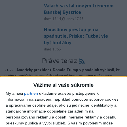
Valach sa stal novým trénerom
Banskej Bystrice
aktualizované
dnes 17:14
,
dnes 17:23
Haraslínov prestup je na
spadnutie, Priske: Futbal vie
byť brutálny
dnes 19:53
Práve teraz
-
Americký prezident Donald Trump v pondelok vyhlásil, že
21:59
v rámci
budúcich mierových rokovaní bude od Iránu požadovať
odškodnenie za útoky a vraždy, ktoré Teherán podľa neho
Vážime si vaše súkromie
podporoval alebo spáchal.
My a naši
partneri
ukladáme a/alebo pristupujeme k
informáciám na zariadení, napríklad pomocou súborov cookies,
Viac
a spracúvame osobné údaje, ako sú jedinečné identifikátory a
Videá a prenosy TASR TV
štandardné informácie odosielané zariadením na
personalizovanú reklamu a obsah, meranie reklamy a obsahu,
Deväť Slovákov zabojuje na ME v Paríži
prieskumy publika a vývoj služieb.
S vaším povolením môže
o čo najlepšie výsledky