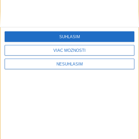
....
SÚHLASÍM
VIAC MOŽNOSTÍ
NESÚHLASÍM
....