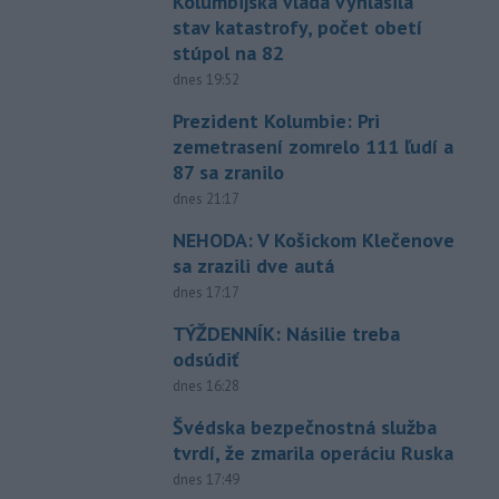
Kolumbijská vláda vyhlásila
stav katastrofy, počet obetí
stúpol na 82
dnes 19:52
Prezident Kolumbie: Pri
zemetrasení zomrelo 111 ľudí a
87 sa zranilo
dnes 21:17
NEHODA: V Košickom Klečenove
sa zrazili dve autá
dnes 17:17
TÝŽDENNÍK: Násilie treba
odsúdiť
dnes 16:28
Švédska bezpečnostná služba
tvrdí, že zmarila operáciu Ruska
dnes 17:49