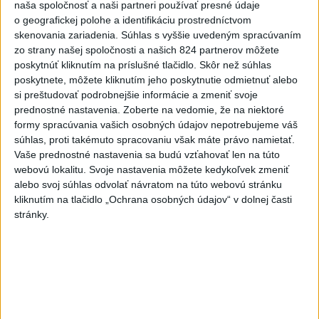
naša spoločnosť a naši partneri používať presné údaje
o geografickej polohe a identifikáciu prostredníctvom
Viac
skenovania zariadenia. Súhlas s vyššie uvedeným spracúvaním
Videá a prenosy TASR TV
zo strany našej spoločnosti a našich 824 partnerov môžete
poskytnúť kliknutím na príslušné tlačidlo. Skôr než súhlas
Deväť Slovákov zabojuje na ME v Paríži
poskytnete, môžete kliknutím jeho poskytnutie odmietnuť alebo
o čo najlepšie výsledky
si preštudovať podrobnejšie informácie a zmeniť svoje
prednostné nastavenia.
Zoberte na vedomie, že na niektoré
formy spracúvania vašich osobných údajov nepotrebujeme váš
Viac
súhlas, proti takémuto spracovaniu však máte právo namietať.
Najčítanejšie
Vaše prednostné nastavenia sa budú vzťahovať len na túto
webovú lokalitu. Svoje nastavenia môžete kedykoľvek zmeniť
6h
24h
7d
alebo svoj súhlas odvolať návratom na túto webovú stránku
kliknutím na tlačidlo „Ochrana osobných údajov“ v dolnej časti
stránky.
ČIASTOČNÉ ZATMENIE SLNKA: Pozorovať
1
sa bude dať v stredu
2
V časti Košice-Krásna otvorili park pomenovaný po
kňazovi Semivanovi
3
POŽIAR V SLOVNAFTE: Došlo k narušeniu jednej z nádrží