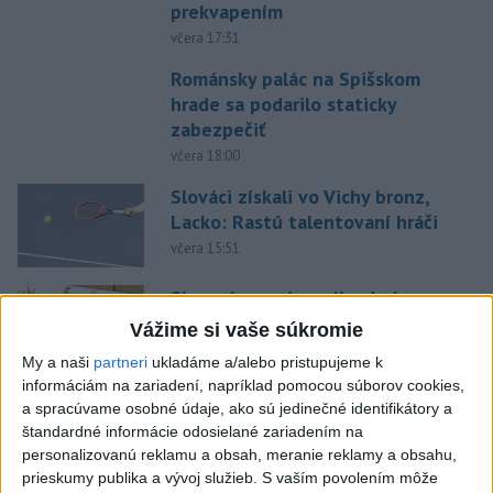
prekvapením
včera 17:31
Románsky palác na Spišskom
hrade sa podarilo staticky
zabezpečiť
včera 18:00
Slováci získali vo Vichy bronz,
Lacko: Rastú talentovaní hráči
včera 15:51
Slovenky remizovali v druhom
prípravnom dueli so Slovinkami
Vážime si vaše súkromie
2:2
My a naši
partneri
ukladáme a/alebo pristupujeme k
aktualizované
včera 17:13
,
včera 19:45
informáciám na zariadení, napríklad pomocou súborov cookies,
a spracúvame osobné údaje, ako sú jedinečné identifikátory a
Práve teraz
štandardné informácie odosielané zariadením na
-
Taliansky tenista Matteo Arnaldi vypadol na turnaji ATP
personalizovanú reklamu a obsah, meranie reklamy a obsahu,
21:30
Masters 1000
v Montreale už v 3. kole dvojhry.
prieskumy publika a vývoj služieb.
S vaším povolením môže