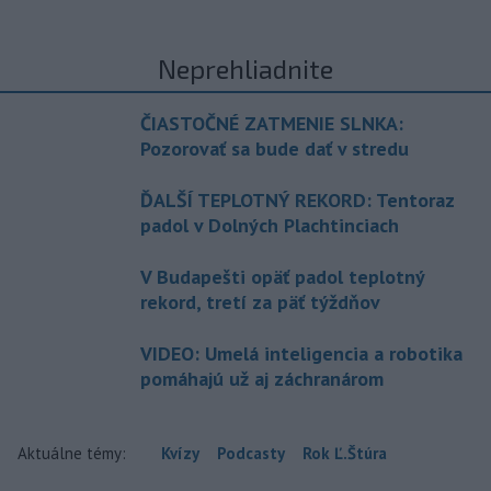
Neprehliadnite
ČIASTOČNÉ ZATMENIE SLNKA:
Pozorovať sa bude dať v stredu
ĎALŠÍ TEPLOTNÝ REKORD: Tentoraz
padol v Dolných Plachtinciach
V Budapešti opäť padol teplotný
rekord, tretí za päť týždňov
VIDEO: Umelá inteligencia a robotika
pomáhajú už aj záchranárom
Aktuálne témy:
Kvízy
Podcasty
Rok Ľ.Štúra