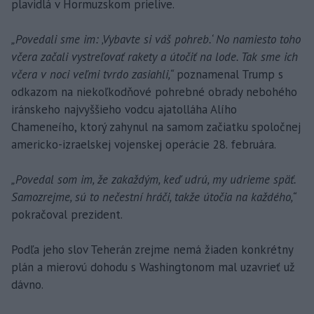
plavidlá v Hormuzskom prielive.
„Povedali sme im: ‚Vybavte si váš pohreb.‘ No namiesto toho
včera začali vystreľovať rakety a útočiť na lode. Tak sme ich
včera v noci veľmi tvrdo zasiahli,“
poznamenal Trump s
odkazom na niekoľkodňové pohrebné obrady nebohého
iránskeho najvyššieho vodcu ajatolláha Alího
Chameneího, ktorý zahynul na samom začiatku spoločnej
americko-izraelskej vojenskej operácie 28. februára.
„Povedal som im, že zakaždým, keď udrú, my udrieme späť.
Samozrejme, sú to nečestní hráči, takže útočia na každého,“
pokračoval prezident.
Podľa jeho slov Teherán zrejme nemá žiaden konkrétny
plán a mierovú dohodu s Washingtonom mal uzavrieť už
dávno.