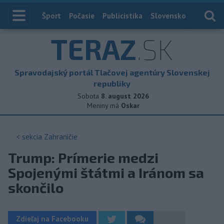
Index
Šport
Počasie
Publicistika
Slovensko
Zahranič
TERAZ
.SK
Spravodajský portál Tlačovej agentúry Slovenskej
republiky
Sobota
8. august 2026
Meniny má
Oskar
< sekcia
Zahraničie
Trump: Prímerie medzi
Spojenými štátmi a Iránom sa
skončilo
Zdieľaj na Facebooku