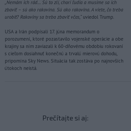
„Nemám ich rád... Sú to zlí, chorí ľudia a musíme sa ich
zbaviť – sú ako rakovina. Sú ako rakovina. A viete, čo treba
urobiť? Rakoviny sa treba zbaviť včas,“
uviedol Trump.
USA a Irán podpísali 17. júna memorandum o
porozumení, ktoré pozastavilo vojenské operácie a obe
krajiny sa ním zaviazali k 60-dňovému obdobiu rokovaní
s cieľom dosiahnuť konečnú a trvalú mierovú dohodu,
pripomína Sky News. Situácia tak zostáva po najnovších
útokoch neistá.
Prečítajte si aj: