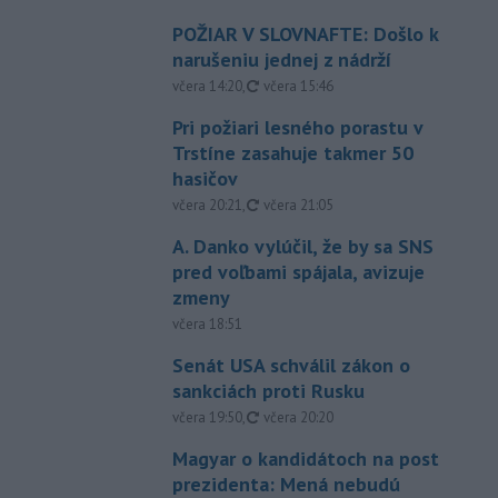
POŽIAR V SLOVNAFTE: Došlo k
narušeniu jednej z nádrží
aktualizované
včera 14:20
,
včera 15:46
Pri požiari lesného porastu v
Trstíne zasahuje takmer 50
hasičov
aktualizované
včera 20:21
,
včera 21:05
A. Danko vylúčil, že by sa SNS
pred voľbami spájala, avizuje
zmeny
včera 18:51
Senát USA schválil zákon o
sankciách proti Rusku
aktualizované
včera 19:50
,
včera 20:20
Magyar o kandidátoch na post
prezidenta: Mená nebudú