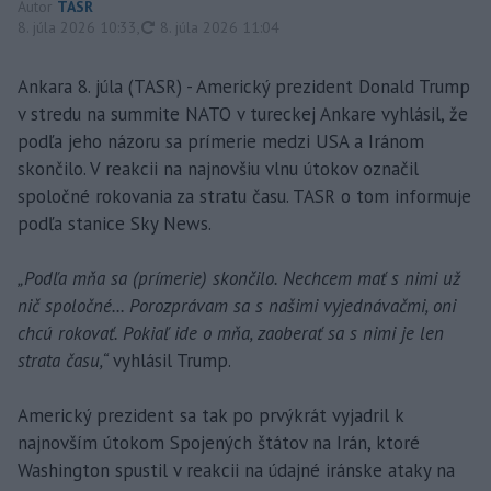
Autor
TASR
aktualizované
8. júla 2026 10:33
,
8. júla 2026 11:04
Ankara 8. júla (TASR) - Americký prezident Donald Trump
v stredu na summite NATO v tureckej Ankare vyhlásil, že
podľa jeho názoru sa prímerie medzi USA a Iránom
skončilo. V reakcii na najnovšiu vlnu útokov označil
spoločné rokovania za stratu času. TASR o tom informuje
podľa stanice Sky News.
„Podľa mňa sa (prímerie) skončilo. Nechcem mať s nimi už
nič spoločné... Porozprávam sa s našimi vyjednávačmi, oni
chcú rokovať. Pokiaľ ide o mňa, zaoberať sa s nimi je len
strata času,“
vyhlásil Trump.
Americký prezident sa tak po prvýkrát vyjadril k
najnovším útokom Spojených štátov na Irán, ktoré
Washington spustil v reakcii na údajné iránske ataky na