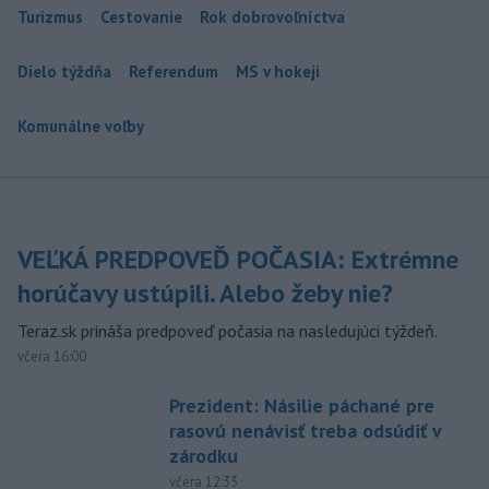
Turizmus
Cestovanie
Rok dobrovoľníctva
Dielo týždňa
Referendum
MS v hokeji
Komunálne voľby
VEĽKÁ PREDPOVEĎ POČASIA: Extrémne
horúčavy ustúpili. Alebo žeby nie?
Teraz.sk prináša predpoveď počasia na nasledujúci týždeň.
včera 16:00
Prezident: Násilie páchané pre
rasovú nenávisť treba odsúdiť v
zárodku
včera 12:33