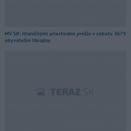
MV SR: Hraničnými priechodmi prešlo v sobotu 3679
obyvateľov Ukrajiny