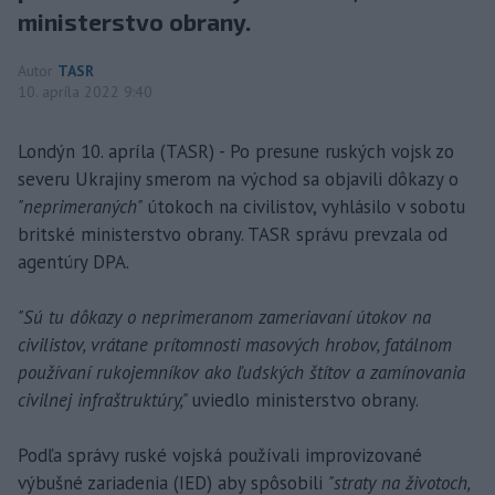
ministerstvo obrany.
Autor
TASR
10. apríla 2022 9:40
Londýn 10. apríla (TASR) - Po presune ruských vojsk zo
severu Ukrajiny smerom na východ sa objavili dôkazy o
"neprimeraných"
útokoch na civilistov, vyhlásilo v sobotu
britské ministerstvo obrany. TASR správu prevzala od
agentúry DPA.
"Sú tu dôkazy o neprimeranom zameriavaní útokov na
civilistov, vrátane prítomnosti masových hrobov, fatálnom
používaní rukojemníkov ako ľudských štítov a zamínovania
civilnej infraštruktúry,"
uviedlo ministerstvo obrany.
Podľa správy ruské vojská používali improvizované
výbušné zariadenia (IED) aby spôsobili
"straty na životoch,