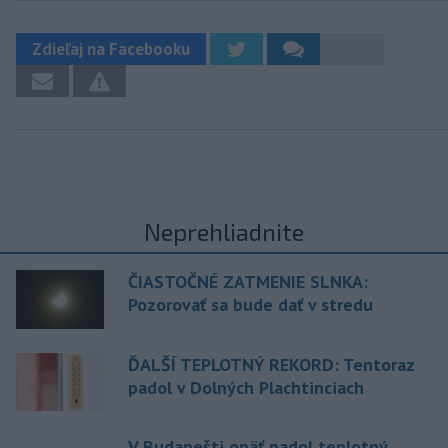
Zdieľaj na Facebooku
Neprehliadnite
ČIASTOČNÉ ZATMENIE SLNKA:
Pozorovať sa bude dať v stredu
ĎALŠÍ TEPLOTNÝ REKORD: Tentoraz
padol v Dolných Plachtinciach
V Budapešti opäť padol teplotný