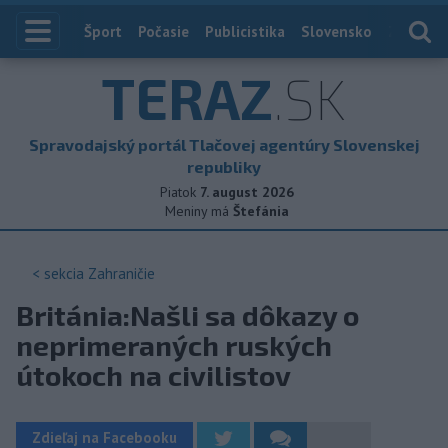
Index
Šport
Počasie
Publicistika
Slovensko
Zahranič
TERAZ
.SK
Spravodajský portál Tlačovej agentúry Slovenskej
republiky
Piatok
7. august 2026
Meniny má
Štefánia
< sekcia
Zahraničie
Británia:Našli sa dôkazy o
neprimeraných ruských
útokoch na civilistov
Zdieľaj na Facebooku