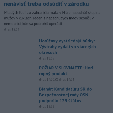
nenávisť treba odsúdiť v zárodku
Mladých ľudí zo zahraničia mala v Nitre napadnúť skupina
mužov v kuklách. Jeden z napadnutých Indov skončil v
nemocnici, kde sa podrobil operácii.
dnes 12:33
Horúčavy vystriedajú búrky:
Výstrahy vydali vo viacerých
okresoch
dnes 11:55
POŽIAR V SLOVNAFTE: Horí
ropný produkt
aktualizované
dnes 14:20
,
dnes 14:23
Blanár: Kandidatúru SR do
Bezpečnostnej rady OSN
podporilo 123 štátov
dnes 12:52