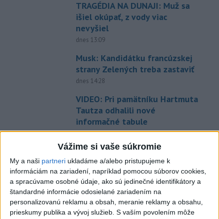
TRAGÉDIA NA DUNAJI: Muž sa
išiel okúpať, z vody viac
nevyšiel
dnes 13:09
Musk: Kandidátku francúzskej
strany Zelených treba zastaviť
dnes 14:28
VIDEO: Pri pamätníku Hartmuta
Tautza odhalili nové
informačné tabule
dnes 13:06
Vážime si vaše súkromie
Tomaš: Takmer 200 domácností
My a naši
partneri
ukladáme a/alebo pristupujeme k
po búrkach dostane pomoc za
informáciám na zariadení, napríklad pomocou súborov cookies,
250.000 eur
a spracúvame osobné údaje, ako sú jedinečné identifikátory a
dnes 12:53
štandardné informácie odosielané zariadením na
personalizovanú reklamu a obsah, meranie reklamy a obsahu,
Španielska polícia rozbila
prieskumy publika a vývoj služieb.
S vaším povolením môže
skupinu pašerákov a