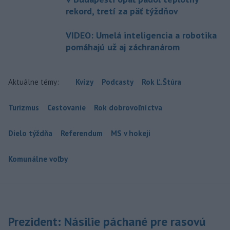
rekord, tretí za päť týždňov
VIDEO: Umelá inteligencia a robotika
pomáhajú už aj záchranárom
Aktuálne témy:
Kvízy
Podcasty
Rok Ľ.Štúra
Turizmus
Cestovanie
Rok dobrovoľníctva
Dielo týždňa
Referendum
MS v hokeji
Komunálne voľby
Prezident: Násilie páchané pre rasovú