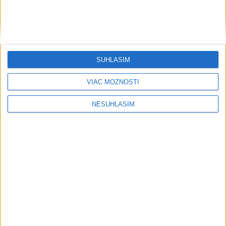
....
SÚHLASÍM
....
VIAC MOŽNOSTÍ
NESÚHLASÍM