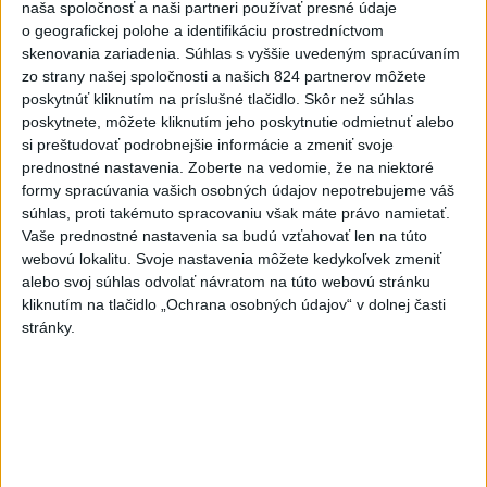
naša spoločnosť a naši partneri používať presné údaje
prevádzačov
o geografickej polohe a identifikáciu prostredníctvom
dnes 12:39
skenovania zariadenia. Súhlas s vyššie uvedeným spracúvaním
zo strany našej spoločnosti a našich 824 partnerov môžete
Forsterovú čaká v Birminghame
poskytnúť kliknutím na príslušné tlačidlo. Skôr než súhlas
opäť dvojboj, Volka piate ME
poskytnete, môžete kliknutím jeho poskytnutie odmietnuť alebo
dnes 11:43
si preštudovať podrobnejšie informácie a zmeniť svoje
prednostné nastavenia.
Zoberte na vedomie, že na niektoré
Práve teraz
formy spracúvania vašich osobných údajov nepotrebujeme váš
-
V bratislavskej rafinérii Slovnaft horí uskladnený ropný
súhlas, proti takémuto spracovaniu však máte právo namietať.
14:17
produkt.
TASR o tom informovala rafinéria s tým, že obyvateľom
Vaše prednostné nastavenia sa budú vzťahovať len na túto
nehrozí nebezpečenstvo.
webovú lokalitu. Svoje nastavenia môžete kedykoľvek zmeniť
alebo svoj súhlas odvolať návratom na túto webovú stránku
kliknutím na tlačidlo „Ochrana osobných údajov“ v dolnej časti
Viac
Videá a prenosy TASR TV
stránky.
Deväť Slovákov zabojuje na ME v Paríži
o čo najlepšie výsledky
Viac