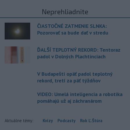
Neprehliadnite
ČIASTOČNÉ ZATMENIE SLNKA:
Pozorovať sa bude dať v stredu
ĎALŠÍ TEPLOTNÝ REKORD: Tentoraz
padol v Dolných Plachtinciach
V Budapešti opäť padol teplotný
rekord, tretí za päť týždňov
VIDEO: Umelá inteligencia a robotika
pomáhajú už aj záchranárom
Aktuálne témy:
Kvízy
Podcasty
Rok Ľ.Štúra