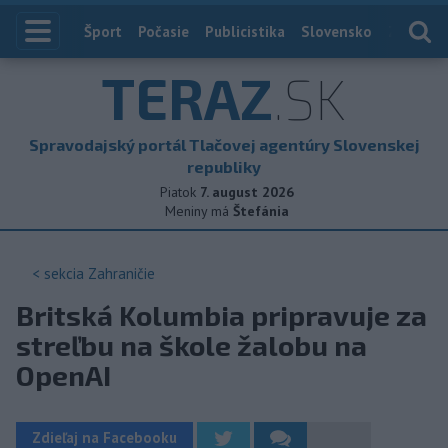
Index
Šport
Počasie
Publicistika
Slovensko
Zahranič
TERAZ
.SK
Spravodajský portál Tlačovej agentúry Slovenskej
republiky
Piatok
7. august 2026
Meniny má
Štefánia
< sekcia
Zahraničie
Britská Kolumbia pripravuje za
streľbu na škole žalobu na
OpenAI
Zdieľaj na Facebooku