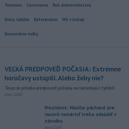
Turizmus
Cestovanie
Rok dobrovoľníctva
Dielo týždňa
Referendum
MS v hokeji
Komunálne voľby
VEĽKÁ PREDPOVEĎ POČASIA: Extrémne
horúčavy ustúpili. Alebo žeby nie?
Teraz.sk prináša predpoveď počasia na nasledujúci týždeň.
dnes 16:00
Prezident: Násilie páchané pre
rasovú nenávisť treba odsúdiť v
zárodku
dnes 12:33