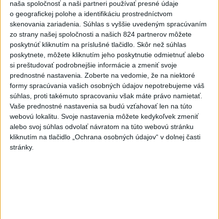
naša spoločnosť a naši partneri používať presné údaje
o geografickej polohe a identifikáciu prostredníctvom
Viac
Videá a prenosy TASR TV
skenovania zariadenia. Súhlas s vyššie uvedeným spracúvaním
zo strany našej spoločnosti a našich 824 partnerov môžete
poskytnúť kliknutím na príslušné tlačidlo. Skôr než súhlas
Deväť Slovákov zabojuje na ME v Paríži
poskytnete, môžete kliknutím jeho poskytnutie odmietnuť alebo
o čo najlepšie výsledky
si preštudovať podrobnejšie informácie a zmeniť svoje
prednostné nastavenia.
Zoberte na vedomie, že na niektoré
formy spracúvania vašich osobných údajov nepotrebujeme váš
Viac
súhlas, proti takémuto spracovaniu však máte právo namietať.
Najčítanejšie
Vaše prednostné nastavenia sa budú vzťahovať len na túto
webovú lokalitu. Svoje nastavenia môžete kedykoľvek zmeniť
6h
24h
7d
alebo svoj súhlas odvolať návratom na túto webovú stránku
kliknutím na tlačidlo „Ochrana osobných údajov“ v dolnej časti
POŽIAR V SLOVNAFTE: Došlo k narušeniu
1
stránky.
jednej z nádrží
2
Horúčavy vystriedajú búrky: Výstrahy vydali vo viacerých
okresoch
3
ČIASTOČNÉ ZATMENIE SLNKA: Pozorovať sa bude dať v