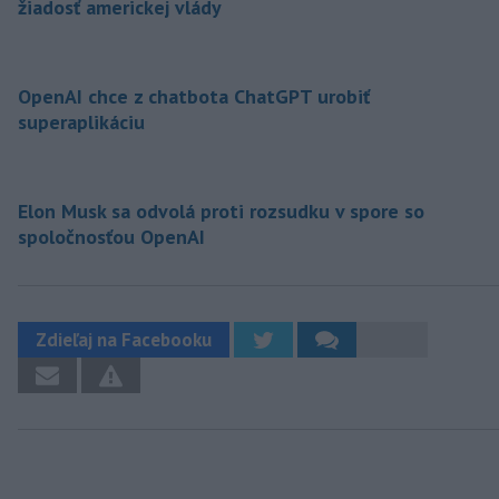
žiadosť americkej vlády
OpenAI chce z chatbota ChatGPT urobiť
superaplikáciu
Elon Musk sa odvolá proti rozsudku v spore so
spoločnosťou OpenAI
Zdieľaj na Facebooku