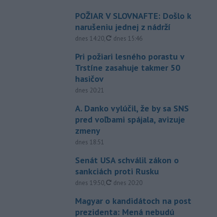
POŽIAR V SLOVNAFTE: Došlo k
narušeniu jednej z nádrží
aktualizované
dnes 14:20
,
dnes 15:46
Pri požiari lesného porastu v
Trstíne zasahuje takmer 50
hasičov
dnes 20:21
A. Danko vylúčil, že by sa SNS
pred voľbami spájala, avizuje
zmeny
dnes 18:51
Senát USA schválil zákon o
sankciách proti Rusku
aktualizované
dnes 19:50
,
dnes 20:20
Magyar o kandidátoch na post
prezidenta: Mená nebudú