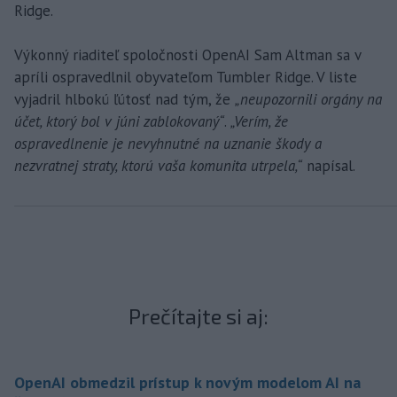
Ridge.
Výkonný riaditeľ spoločnosti OpenAI Sam Altman sa v
apríli ospravedlnil obyvateľom Tumbler Ridge. V liste
vyjadril hlbokú ľútosť nad tým, že
„neupozornili orgány na
účet, ktorý bol v júni zablokovaný“
.
„Verím, že
ospravedlnenie je nevyhnutné na uznanie škody a
nezvratnej straty, ktorú vaša komunita utrpela,“
napísal.
Prečítajte si aj:
OpenAI obmedzil prístup k novým modelom AI na