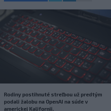
Rodiny postihnuté streľbou už predtým
podali žalobu na OpenAI na súde v
americkej Kalifornii.