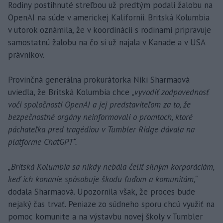
Rodiny postihnuté streľbou už predtým podali žalobu na
OpenAI na súde v americkej Kalifornii. Britská Kolumbia
v utorok oznámila, že v koordinácii s rodinami pripravuje
samostatnú žalobu na čo si už najala v Kanade a v USA
právnikov.
Provinčná generálna prokurátorka Niki Sharmaová
uviedla, že Britská Kolumbia chce
„vyvodiť zodpovednosť
voči spoločnosti OpenAI a jej predstaviteľom za to, že
bezpečnostné orgány neinformovali o promtoch, ktoré
páchateľka pred tragédiou v Tumbler Ridge dávala na
platforme ChatGPT“.
„Britská Kolumbia sa nikdy nebála čeliť silným korporáciám,
keď ich konanie spôsobuje škodu ľuďom a komunitám,“
dodala Sharmaová. Upozornila však, že proces bude
nejaký čas trvať. Peniaze zo súdneho sporu chcú využiť na
pomoc komunite a na výstavbu novej školy v Tumbler