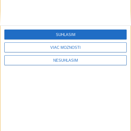
....
SÚHLASÍM
VIAC MOŽNOSTÍ
NESÚHLASÍM
....