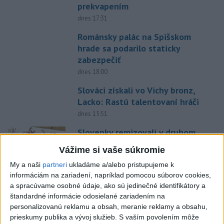
prekvapením
dnes 17:31
Románsky palác na Spišskom
hrade sa podarilo staticky
zabezpečiť
dnes 18:00
Slováci získali vo Vichy bronz,
Lacko: Rastú talentovaní hráči
dnes 15:51
Slovenky remizovali v druhom
prípravnom dueli so Slovinkami
Vážime si vaše súkromie
2:2
My a naši
partneri
ukladáme a/alebo pristupujeme k
aktualizované
dnes 17:13
,
dnes 19:45
informáciám na zariadení, napríklad pomocou súborov cookies,
Práve teraz
a spracúvame osobné údaje, ako sú jedinečné identifikátory a
štandardné informácie odosielané zariadením na
-
Pri požiari lesného porastu v Trstíne v okrese Trnava
20:18
personalizovanú reklamu a obsah, meranie reklamy a obsahu,
zasahuje
takmer 50 hasičov.
prieskumy publika a vývoj služieb.
S vaším povolením môže