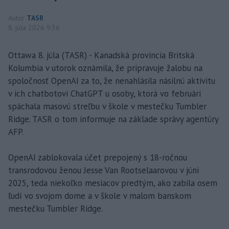
Autor
TASR
8. júla 2026 9:36
Ottawa 8. júla (TASR) - Kanadská provincia Britská
Kolumbia v utorok oznámila, že pripravuje žalobu na
spoločnosť OpenAI za to, že nenahlásila násilnú aktivitu
v ich chatbotovi ChatGPT u osoby, ktorá vo februári
spáchala masovú streľbu v škole v mestečku Tumbler
Ridge. TASR o tom informuje na základe správy agentúry
AFP.
OpenAI zablokovala účet prepojený s 18-ročnou
transrodovou ženou Jesse Van Rootselaarovou v júni
2025, teda niekoľko mesiacov predtým, ako zabila osem
ľudí vo svojom dome a v škole v malom banskom
mestečku Tumbler Ridge.