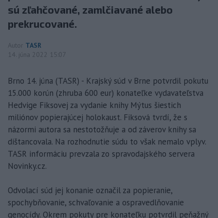
sú zľahčované, zamlčiavané alebo
prekrucované.
Autor
TASR
14. júna 2022 15:07
Brno 14. júna (TASR) - Krajský súd v Brne potvrdil pokutu
15.000 korún (zhruba 600 eur) konateľke vydavateľstva
Hedvige Fiksovej za vydanie knihy Mýtus šiestich
miliónov popierajúcej holokaust. Fiksová tvrdí, že s
názormi autora sa nestotožňuje a od záverov knihy sa
dištancovala. Na rozhodnutie súdu to však nemalo vplyv.
TASR informáciu prevzala zo spravodajského servera
Novinky.cz.
Odvolací súd jej konanie označil za popieranie,
spochybňovanie, schvaľovanie a ospravedlňovanie
genocídy. Okrem pokuty pre konateľku potvrdil peňažný