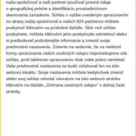
Erik Tomáš: Ak si I. Korčok založí
naša spoločnosť a naši partneri používať presné údaje
živnosť, nebude to správne
o geografickej polohe a identifikáciu prostredníctvom
skenovania zariadenia. Súhlas s vyššie uvedeným spracúvaním
dnes 13:59
zo strany našej spoločnosti a našich 824 partnerov môžete
Chlapec obvinený zo streľby v
poskytnúť kliknutím na príslušné tlačidlo. Skôr než súhlas
Thajsku sledoval násilný obsah
poskytnete, môžete kliknutím jeho poskytnutie odmietnuť alebo
online
si preštudovať podrobnejšie informácie a zmeniť svoje
prednostné nastavenia.
Zoberte na vedomie, že na niektoré
dnes 12:01
formy spracúvania vašich osobných údajov nepotrebujeme váš
Gardy neotvoria Hormuzský
súhlas, proti takémuto spracovaniu však máte právo namietať.
prieliv, kým USA neprijmú
Vaše prednostné nastavenia sa budú vzťahovať len na túto
webovú lokalitu. Svoje nastavenia môžete kedykoľvek zmeniť
podmienky Teheránu
alebo svoj súhlas odvolať návratom na túto webovú stránku
dnes 12:25
kliknutím na tlačidlo „Ochrana osobných údajov“ v dolnej časti
CYKLISTU NAPADOL MEDVEĎ:Z
stránky.
Valčianskej doliny ho previezli
do nemocnice
aktualizované
dnes 12:59
,
dnes 13:41
TAXIKÁR POD VPLYVOM
DROG:Na festivale Lovestream