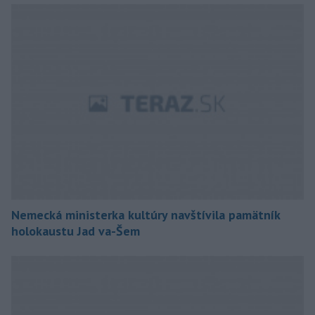
Nemecká ministerka kultúry navštívila pamätník
holokaustu Jad va-Šem