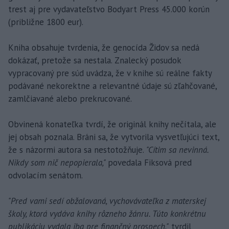
trest aj pre vydavateľstvo Bodyart Press 45.000 korún
(približne 1800 eur).
Kniha obsahuje tvrdenia, že genocída Židov sa nedá
dokázať, pretože sa nestala. Znalecký posudok
vypracovaný pre súd uvádza, že v knihe sú reálne fakty
podávané nekorektne a relevantné údaje sú zľahčované,
zamlčiavané alebo prekrucované.
Obvinená konateľka tvrdí, že originál knihy nečítala, ale
jej obsah poznala. Bráni sa, že vytvorila vysvetľujúci text,
že s názormi autora sa nestotožňuje.
"Cítim sa nevinná.
Nikdy som nič nepopierala,"
povedala Fiksová pred
odvolacím senátom.
"Pred vami sedí obžalovaná, vychovávateľka z materskej
školy, ktorá vydáva knihy rôzneho žánru. Túto konkrétnu
publikáciu vydala iba pre finančný prospech,"
tvrdil