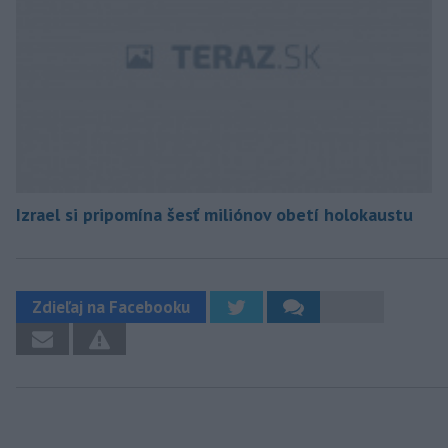
Izrael si pripomína šesť miliónov obetí holokaustu
Zdieľaj na Facebooku