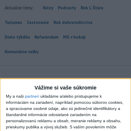
Aktuálne témy:
Kvízy
Podcasty
Rok Ľ.Štúra
Turizmus
Cestovanie
Rok dobrovoľníctva
Dielo týždňa
Referendum
MS v hokeji
Komunálne voľby
Šaško chce v krátkom čase predstaviť
Vážime si vaše súkromie
riešenie pre záchrankový tender
My a naši
partneri
ukladáme a/alebo pristupujeme k
informáciám na zariadení, napríklad pomocou súborov cookies,
Šéf rezortu zároveň potvrdil, že nové klimatizácie, do ktorých
a spracúvame osobné údaje, ako sú jedinečné identifikátory a
investovalo ministerstvo, sa postupne inštalujú do nemocníc.
štandardné informácie odosielané zariadením na
dnes 11:58
personalizovanú reklamu a obsah, meranie reklamy a obsahu,
prieskumy publika a vývoj služieb.
S vaším povolením môže