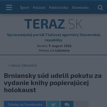
Index
Šport
Počasie
Publicistika
Slovensko
Zahranič
TERAZ
.SK
Spravodajský portál Tlačovej agentúry Slovenskej
republiky
Nedela
9. august 2026
Meniny má
Ľubomíra
< sekcia
Zahraničie
Brniansky súd udelil pokutu za
vydanie knihy popierajúcej
holokaust
Zdieľaj na Facebooku