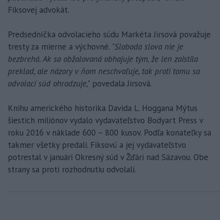
Fiksovej advokát.
Predsedníčka odvolacieho súdu Markéta Jirsová považuje
tresty za mierne a výchovné.
"Sloboda slova nie je
bezbrehá. Ak sa obžalovaná obhajuje tým, že len zaistila
preklad, ale názory v ňom neschvaľuje, tak proti tomu sa
odvolací súd ohradzuje,"
povedala Jirsová.
Knihu amerického historika Davida L. Hoggana Mýtus
šiestich miliónov vydalo vydavateľstvo Bodyart Press v
roku 2016 v náklade 600 – 800 kusov. Podľa konateľky sa
takmer všetky predali. Fiksovú a jej vydavateľstvo
potrestal v januári Okresný súd v Žďári nad Sázavou. Obe
strany sa proti rozhodnutiu odvolali.