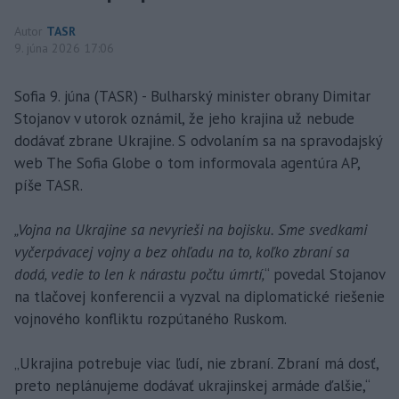
Autor
TASR
9. júna 2026 17:06
Sofia 9. júna (TASR) - Bulharský minister obrany Dimitar
Stojanov v utorok oznámil, že jeho krajina už nebude
dodávať zbrane Ukrajine. S odvolaním sa na spravodajský
web The Sofia Globe o tom informovala agentúra AP,
píše TASR.
„Vojna na Ukrajine sa nevyrieši na bojisku. Sme svedkami
vyčerpávacej vojny a bez ohľadu na to, koľko zbraní sa
dodá, vedie to len k nárastu počtu úmrtí,
“ povedal Stojanov
na tlačovej konferencii a vyzval na diplomatické riešenie
vojnového konfliktu rozpútaného Ruskom.
„Ukrajina potrebuje viac ľudí, nie zbraní. Zbraní má dosť,
preto neplánujeme dodávať ukrajinskej armáde ďalšie,“