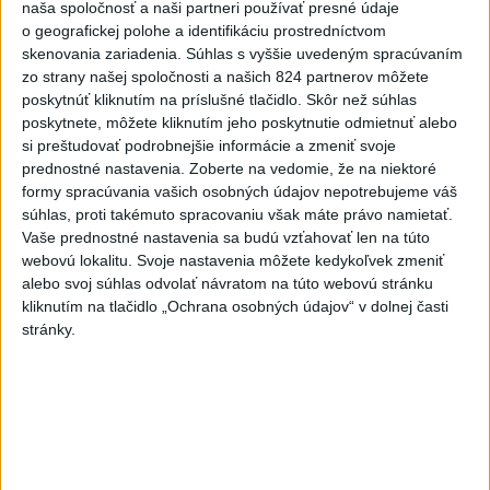
naša spoločnosť a naši partneri používať presné údaje
štvrťroku predalo 652 nových
o geografickej polohe a identifikáciu prostredníctvom
bytov
skenovania zariadenia. Súhlas s vyššie uvedeným spracúvaním
dnes 15:10
zo strany našej spoločnosti a našich 824 partnerov môžete
poskytnúť kliknutím na príslušné tlačidlo. Skôr než súhlas
POŽIAR VO VAŽCI: Zasahovali
poskytnete, môžete kliknutím jeho poskytnutie odmietnuť alebo
profesionáli, zranila sa jedna
si preštudovať podrobnejšie informácie a zmeniť svoje
osoba
prednostné nastavenia.
Zoberte na vedomie, že na niektoré
dnes 15:42
formy spracúvania vašich osobných údajov nepotrebujeme váš
súhlas, proti takémuto spracovaniu však máte právo namietať.
Práve teraz
Vaše prednostné nastavenia sa budú vzťahovať len na túto
webovú lokalitu. Svoje nastavenia môžete kedykoľvek zmeniť
-
Profesionálni hasiči z Liptovského Mikuláša, Liptovského
15:39
alebo svoj súhlas odvolať návratom na túto webovú stránku
Hrádku
a Mengusoviec a dobrovoľní hasiči z Važca, Východnej a
kliknutím na tlačidlo „Ochrana osobných údajov“ v dolnej časti
Štrby zasahovali v sobotu dopoludnia pri požiari humna v obci Važec
stránky.
v okrese Liptovský Mikuláš.
Viac
Videá a prenosy TASR TV
Deväť Slovákov zabojuje na ME v Paríži
o čo najlepšie výsledky