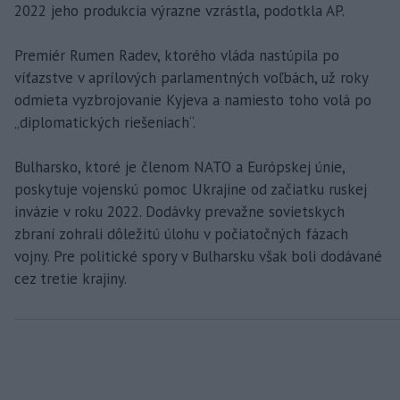
2022 jeho produkcia výrazne vzrástla, podotkla AP.
Premiér Rumen Radev, ktorého vláda nastúpila po
víťazstve v aprílových parlamentných voľbách, už roky
odmieta vyzbrojovanie Kyjeva a namiesto toho volá po
„diplomatických riešeniach“.
Bulharsko, ktoré je členom NATO a Európskej únie,
poskytuje vojenskú pomoc Ukrajine od začiatku ruskej
invázie v roku 2022. Dodávky prevažne sovietskych
zbraní zohrali dôležitú úlohu v počiatočných fázach
vojny. Pre politické spory v Bulharsku však boli dodávané
cez tretie krajiny.