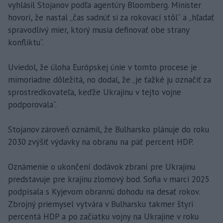
vyhlásil Stojanov podľa agentúry Bloomberg. Minister
hovorí, že nastal „čas sadnúť si za rokovací stôl“ a „hľadať
spravodlivý mier, ktorý musia definovať obe strany
konfliktu“.
Uviedol, že úloha Európskej únie v tomto procese je
mimoriadne dôležitá, no dodal, že „je ťažké ju označiť za
sprostredkovateľa, keďže Ukrajinu v tejto vojne
podporovala“.
Stojanov zároveň oznámil, že Bulharsko plánuje do roku
2030 zvýšiť výdavky na obranu na päť percent HDP.
Oznámenie o ukončení dodávok zbraní pre Ukrajinu
predstavuje pre krajinu zlomový bod. Sofia v marci 2025
podpísala s Kyjevom obrannú dohodu na desať rokov.
Zbrojný priemysel vytvára v Bulharsku takmer štyri
percentá HDP a po začiatku vojny na Ukrajine v roku