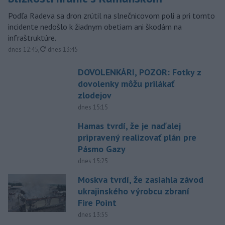
Podľa Radeva sa dron zrútil na slnečnicovom poli a pri tomto
incidente nedošlo k žiadnym obetiam ani škodám na
infraštruktúre.
aktualizované
dnes 12:45
,
dnes 13:45
DOVOLENKÁRI, POZOR: Fotky z
dovolenky môžu prilákať
zlodejov
dnes 15:15
Hamas tvrdí, že je naďalej
pripravený realizovať plán pre
Pásmo Gazy
dnes 15:25
Moskva tvrdí, že zasiahla závod
ukrajinského výrobcu zbraní
Fire Point
dnes 13:55