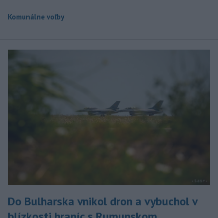
Komunálne voľby
Do Bulharska vnikol dron a vybuchol v
blízkosti hraníc s Rumunskom