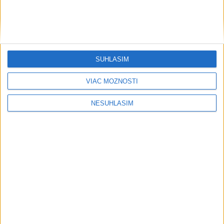
Šport
SÚHLASÍM
VIAC MOŽNOSTÍ
....
NESÚHLASÍM
....