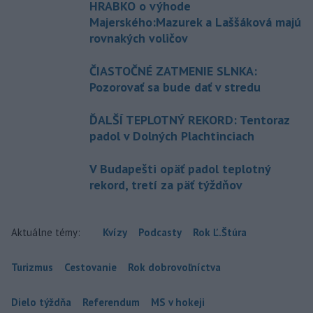
HRABKO o výhode
Majerského:Mazurek a Laššáková majú
rovnakých voličov
ČIASTOČNÉ ZATMENIE SLNKA:
Pozorovať sa bude dať v stredu
ĎALŠÍ TEPLOTNÝ REKORD: Tentoraz
padol v Dolných Plachtinciach
V Budapešti opäť padol teplotný
rekord, tretí za päť týždňov
Aktuálne témy:
Kvízy
Podcasty
Rok Ľ.Štúra
Turizmus
Cestovanie
Rok dobrovoľníctva
Dielo týždňa
Referendum
MS v hokeji