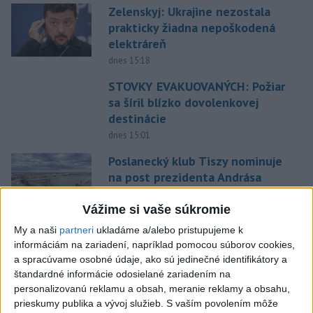
Zelenskyj: Ukrajine nezostala
prakticky žiadna nepoškodená
elektráreň
dnes 15:18
STOVKY EVAKUOVANÝCH: Požiar
sa šíril blízko dovolenkovej
destinácie
dnes 15:01
Poslanecký klub Tiszy nominuje
na post prezidenta Andrása
Baku
Vážime si vaše súkromie
aktualizované
dnes 13:44
,
dnes 13:59
My a naši
partneri
ukladáme a/alebo pristupujeme k
SMUTNÁ SPRÁVA: Vo veku 68
informáciám na zariadení, napríklad pomocou súborov cookies,
rokov zomrel po chorobe otec
a spracúvame osobné údaje, ako sú jedinečné identifikátory a
Lionela Messiho
štandardné informácie odosielané zariadením na
dnes 15:34
personalizovanú reklamu a obsah, meranie reklamy a obsahu,
prieskumy publika a vývoj služieb.
S vaším povolením môže
V Bratislave sa v druhom