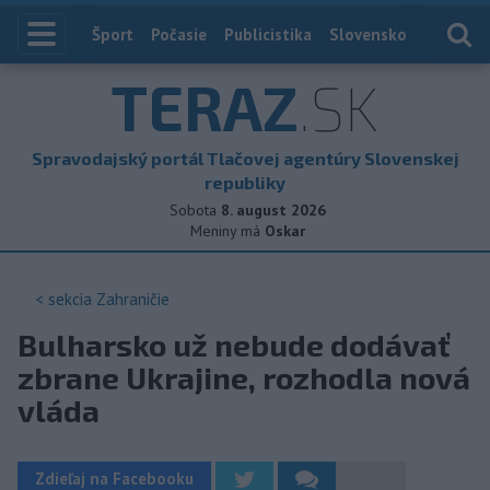
Index
Šport
Počasie
Publicistika
Slovensko
Zahranič
TERAZ
.SK
Spravodajský portál Tlačovej agentúry Slovenskej
republiky
Sobota
8. august 2026
Meniny má
Oskar
< sekcia
Zahraničie
Bulharsko už nebude dodávať
zbrane Ukrajine, rozhodla nová
vláda
Zdieľaj na Facebooku