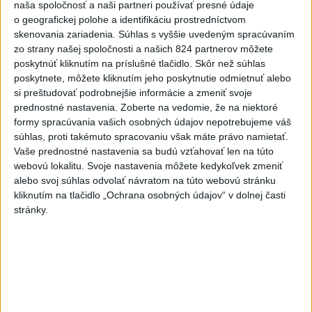
naša spoločnosť a naši partneri používať presné údaje
zmeny
o geografickej polohe a identifikáciu prostredníctvom
dnes 18:51
skenovania zariadenia. Súhlas s vyššie uvedeným spracúvaním
zo strany našej spoločnosti a našich 824 partnerov môžete
Senát USA schválil zákon o
poskytnúť kliknutím na príslušné tlačidlo. Skôr než súhlas
sankciách proti Rusku
poskytnete, môžete kliknutím jeho poskytnutie odmietnuť alebo
aktualizované
dnes 19:50
,
dnes 20:20
si preštudovať podrobnejšie informácie a zmeniť svoje
prednostné nastavenia.
Zoberte na vedomie, že na niektoré
Magyar o kandidátoch na post
formy spracúvania vašich osobných údajov nepotrebujeme váš
prezidenta: Mená nebudú
súhlas, proti takémuto spracovaniu však máte právo namietať.
prekvapením
Vaše prednostné nastavenia sa budú vzťahovať len na túto
dnes 17:31
webovú lokalitu. Svoje nastavenia môžete kedykoľvek zmeniť
alebo svoj súhlas odvolať návratom na túto webovú stránku
Románsky palác na Spišskom
kliknutím na tlačidlo „Ochrana osobných údajov“ v dolnej časti
hrade sa podarilo staticky
stránky.
zabezpečiť
dnes 18:00
Slováci získali vo Vichy bronz,
Lacko: Rastú talentovaní hráči
dnes 15:51