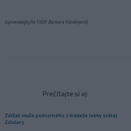
(spravodajkyňa TASR Barbora Vizváryová)
Prečítajte si aj:
Zdržali muža podozrivého z krádeže lebky svätej
Zdislavy