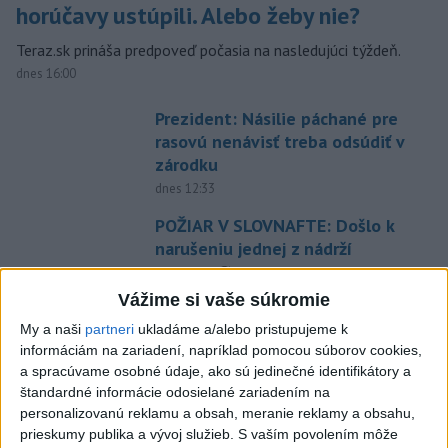
horúčavy ustúpili. Alebo žeby nie?
Teraz.sk prináša predpoveď počasia na nasledujúci týždeň.
dnes 16:00
Prezident: Násilie páchané pre
rasovú nenávisť treba odsúdiť v
zárodku
dnes 12:33
POŽIAR V SLOVNAFTE: Došlo k
narušeniu jednej z nádrží
aktualizované
dnes 14:20
,
dnes 15:46
Vážime si vaše súkromie
Pri požiari lesného porastu v
Trstíne zasahuje takmer 50
My a naši
partneri
ukladáme a/alebo pristupujeme k
informáciám na zariadení, napríklad pomocou súborov cookies,
hasičov
a spracúvame osobné údaje, ako sú jedinečné identifikátory a
aktualizované
dnes 20:21
,
dnes 21:05
štandardné informácie odosielané zariadením na
A. Danko vylúčil, že by sa SNS
personalizovanú reklamu a obsah, meranie reklamy a obsahu,
prieskumy publika a vývoj služieb.
S vaším povolením môže
pred voľbami spájala, avizuje