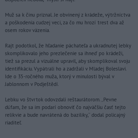
Muž sa k činu priznal. Je obvinený z krádeže, výtržníctva
a poškodenia cudzej veci, za čo mu hrozí trest dva až
osem rokov väzenia.
Rajt podotkol, že hľadanie páchateľa a ukradnutej lebky
skomplikovalo jeho prezlečenie sa ihneď po krádeži,
tiež sa prezul a vizuálne upravil, aby skomplikoval svoju
identifikáciu. Vypátrali ho a zadržali v Mladej Boleslavi.
Ide o 35-ročného muža, ktorý v minulosti býval v
Jablonnom v Podještědí.
Lebku vo štvrtok odovzdali reštaurátorom. „Pevne
dúfam, že sa im podarí obnoviť čo najväčšiu časť tejto
relikvie a bude navrátená do baziliky,“ dodal policajný
riaditeľ.