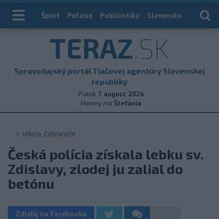
Index
Šport
Počasie
Publicistika
Slovensko
Zahranič
TERAZ
.SK
Spravodajský portál Tlačovej agentúry Slovenskej
republiky
Piatok
7. august 2026
Meniny má
Štefánia
< sekcia
Zahraničie
Česká polícia získala lebku sv.
Zdislavy, zlodej ju zalial do
betónu
Zdieľaj na Facebooku