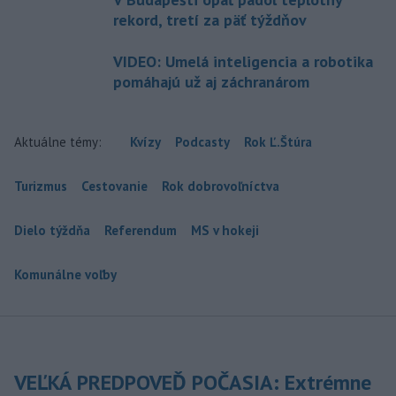
rekord, tretí za päť týždňov
VIDEO: Umelá inteligencia a robotika
pomáhajú už aj záchranárom
Aktuálne témy:
Kvízy
Podcasty
Rok Ľ.Štúra
Turizmus
Cestovanie
Rok dobrovoľníctva
Dielo týždňa
Referendum
MS v hokeji
Komunálne voľby
VEĽKÁ PREDPOVEĎ POČASIA: Extrémne