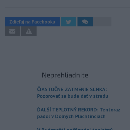
Zdieľaj na Facebooku
Neprehliadnite
ČIASTOČNÉ ZATMENIE SLNKA:
Pozorovať sa bude dať v stredu
ĎALŠÍ TEPLOTNÝ REKORD: Tentoraz
padol v Dolných Plachtinciach
V Budapešti opäť padol teplotný