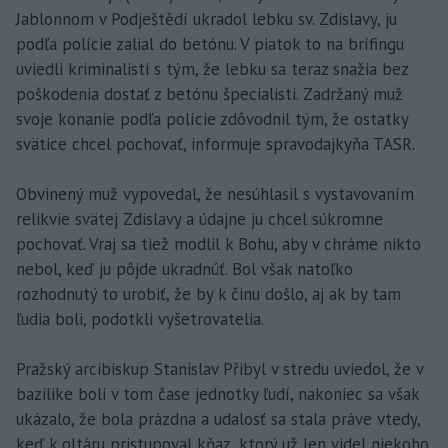
Jablonnom v Podještědí ukradol lebku sv. Zdislavy, ju
podľa polície zalial do betónu. V piatok to na brífingu
uviedli kriminalisti s tým, že lebku sa teraz snažia bez
poškodenia dostať z betónu špecialisti. Zadržaný muž
svoje konanie podľa polície zdôvodnil tým, že ostatky
svätice chcel pochovať, informuje spravodajkyňa TASR.
Obvinený muž vypovedal, že nesúhlasil s vystavovaním
relikvie svätej Zdislavy a údajne ju chcel súkromne
pochovať. Vraj sa tiež modlil k Bohu, aby v chráme nikto
nebol, keď ju pôjde ukradnúť. Bol však natoľko
rozhodnutý to urobiť, že by k činu došlo, aj ak by tam
ľudia boli, podotkli vyšetrovatelia.
Pražský arcibiskup Stanislav Přibyl v stredu uviedol, že v
bazilike boli v tom čase jednotky ľudí, nakoniec sa však
ukázalo, že bola prázdna a udalosť sa stala práve vtedy,
keď k oltáru pristupoval kňaz, ktorý už len videl niekoho