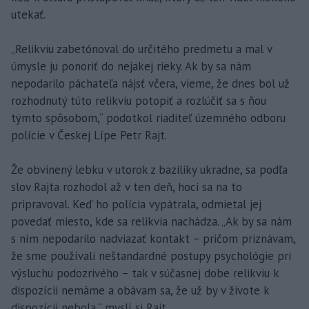
utekať.
„Relikviu zabetónoval do určitého predmetu a mal v
úmysle ju ponoriť do nejakej rieky. Ak by sa nám
nepodarilo páchateľa nájsť včera, vieme, že dnes bol už
rozhodnutý túto relikviu potopiť a rozlúčiť sa s ňou
týmto spôsobom,“ podotkol riaditeľ územného odboru
polície v Českej Lípe Petr Rajt.
Že obvinený lebku v utorok z baziliky ukradne, sa podľa
slov Rajta rozhodol až v ten deň, hoci sa na to
pripravoval. Keď ho polícia vypátrala, odmietal jej
povedať miesto, kde sa relikvia nachádza. „Ak by sa nám
s ním nepodarilo nadviazať kontakt – pričom priznávam,
že sme používali neštandardné postupy psychológie pri
výsluchu podozrivého – tak v súčasnej dobe relikviu k
dispozícii nemáme a obávam sa, že už by v živote k
dispozícii nebola,“ myslí si Rajt.