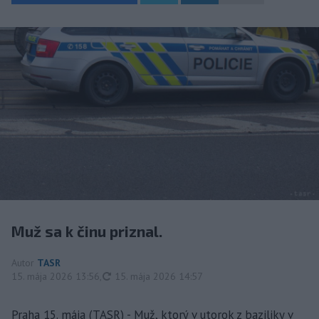
Muž sa k činu priznal.
Autor
TASR
aktualizované
15. mája 2026 13:56
,
15. mája 2026 14:57
Praha 15. mája (TASR) - Muž, ktorý v utorok z baziliky v