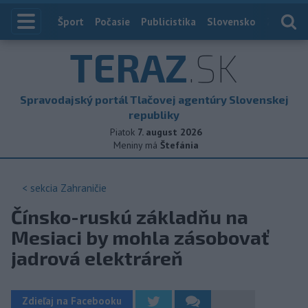
Index
Šport
Počasie
Publicistika
Slovensko
Zahranič
TERAZ
.SK
Spravodajský portál Tlačovej agentúry Slovenskej
republiky
Piatok
7. august 2026
Meniny má
Štefánia
< sekcia
Zahraničie
Čínsko-ruskú základňu na
Mesiaci by mohla zásobovať
jadrová elektráreň
Zdieľaj na Facebooku