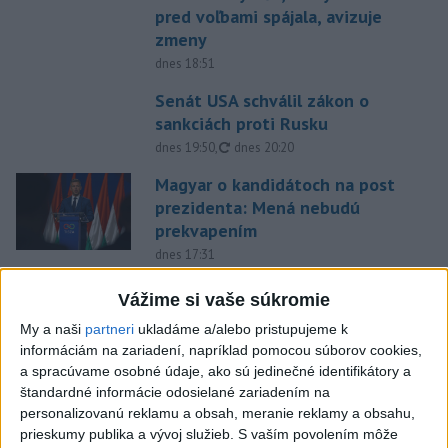
pred voľbami spájala, avizuje
zmeny
dnes 18:51
Senát USA schválil zákon o
sankciách proti Rusku
aktualizované
dnes 19:50
,
dnes 20:20
Magyar o kandidátoch na post
prezidenta: Mená nebudú
prekvapením
dnes 17:31
Románsky palác na Spišskom
Vážime si vaše súkromie
hrade sa podarilo staticky
My a naši
partneri
ukladáme a/alebo pristupujeme k
zabezpečiť
informáciám na zariadení, napríklad pomocou súborov cookies,
dnes 18:00
a spracúvame osobné údaje, ako sú jedinečné identifikátory a
štandardné informácie odosielané zariadením na
Slováci získali vo Vichy bronz,
personalizovanú reklamu a obsah, meranie reklamy a obsahu,
Lacko: Rastú talentovaní hráči
prieskumy publika a vývoj služieb.
S vaším povolením môže
dnes 15:51