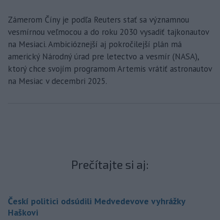
Zámerom Číny je podľa Reuters stať sa významnou
vesmírnou veľmocou a do roku 2030 vysadiť tajkonautov
na Mesiaci. Ambicióznejší aj pokročilejší plán má
americký Národný úrad pre letectvo a vesmír (NASA),
ktorý chce svojím programom Artemis vrátiť astronautov
na Mesiac v decembri 2025.
Prečítajte si aj:
Českí politici odsúdili Medvedevove vyhrážky
Haškovi