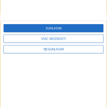
Šport
SÚHLASÍM
....
VIAC MOŽNOSTÍ
NESÚHLASÍM
....