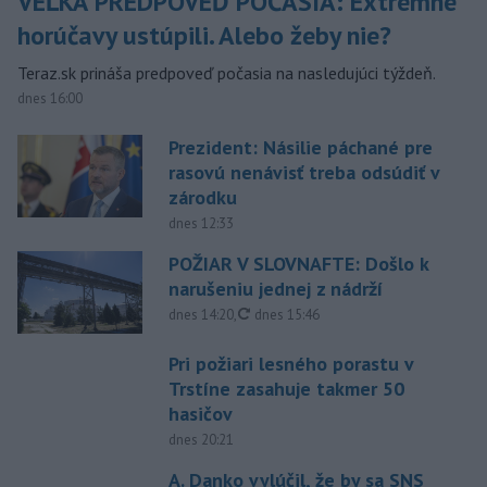
VEĽKÁ PREDPOVEĎ POČASIA: Extrémne
horúčavy ustúpili. Alebo žeby nie?
Teraz.sk prináša predpoveď počasia na nasledujúci týždeň.
dnes 16:00
Prezident: Násilie páchané pre
rasovú nenávisť treba odsúdiť v
zárodku
dnes 12:33
POŽIAR V SLOVNAFTE: Došlo k
narušeniu jednej z nádrží
aktualizované
dnes 14:20
,
dnes 15:46
Pri požiari lesného porastu v
Trstíne zasahuje takmer 50
hasičov
dnes 20:21
A. Danko vylúčil, že by sa SNS