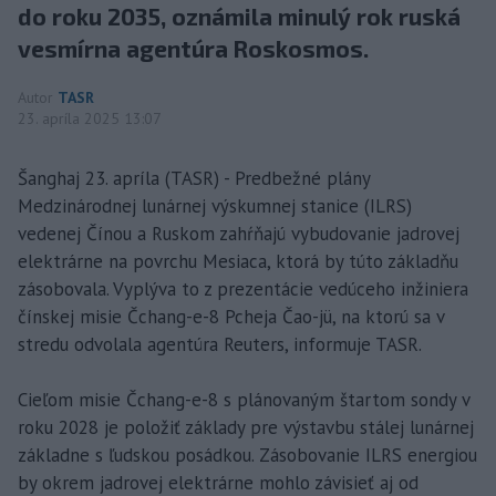
do roku 2035, oznámila minulý rok ruská
vesmírna agentúra Roskosmos.
Autor
TASR
23. apríla 2025 13:07
Šanghaj 23. apríla (TASR) - Predbežné plány
Medzinárodnej lunárnej výskumnej stanice (ILRS)
vedenej Čínou a Ruskom zahŕňajú vybudovanie jadrovej
elektrárne na povrchu Mesiaca, ktorá by túto základňu
zásobovala. Vyplýva to z prezentácie vedúceho inžiniera
čínskej misie Čchang-e-8 Pcheja Čao-jü, na ktorú sa v
stredu odvolala agentúra Reuters, informuje TASR.
Cieľom misie Čchang-e-8 s plánovaným štartom sondy v
roku 2028 je položiť základy pre výstavbu stálej lunárnej
základne s ľudskou posádkou. Zásobovanie ILRS energiou
by okrem jadrovej elektrárne mohlo závisieť aj od