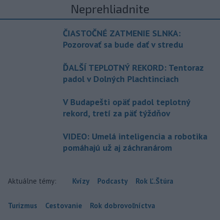
Neprehliadnite
ČIASTOČNÉ ZATMENIE SLNKA:
Pozorovať sa bude dať v stredu
ĎALŠÍ TEPLOTNÝ REKORD: Tentoraz
padol v Dolných Plachtinciach
V Budapešti opäť padol teplotný
rekord, tretí za päť týždňov
VIDEO: Umelá inteligencia a robotika
pomáhajú už aj záchranárom
Aktuálne témy:
Kvízy
Podcasty
Rok Ľ.Štúra
Turizmus
Cestovanie
Rok dobrovoľníctva