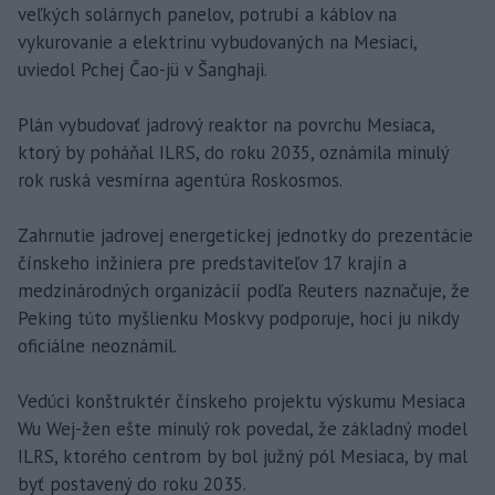
veľkých solárnych panelov, potrubí a káblov na
vykurovanie a elektrinu vybudovaných na Mesiaci,
uviedol Pchej Čao-jü v Šanghaji.
Plán vybudovať jadrový reaktor na povrchu Mesiaca,
ktorý by poháňal ILRS, do roku 2035, oznámila minulý
rok ruská vesmírna agentúra Roskosmos.
Zahrnutie jadrovej energetickej jednotky do prezentácie
čínskeho inžiniera pre predstaviteľov 17 krajín a
medzinárodných organizácií podľa Reuters naznačuje, že
Peking túto myšlienku Moskvy podporuje, hoci ju nikdy
oficiálne neoznámil.
Vedúci konštruktér čínskeho projektu výskumu Mesiaca
Wu Wej-žen ešte minulý rok povedal, že základný model
ILRS, ktorého centrom by bol južný pól Mesiaca, by mal
byť postavený do roku 2035.