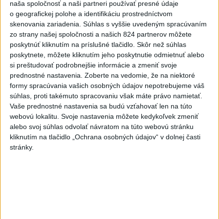
naša spoločnosť a naši partneri používať presné údaje
o geografickej polohe a identifikáciu prostredníctvom
Slovenky remizovali v druhom
skenovania zariadenia. Súhlas s vyššie uvedeným spracúvaním
prípravnom dueli so Slovinkami
zo strany našej spoločnosti a našich 824 partnerov môžete
2:2
poskytnúť kliknutím na príslušné tlačidlo. Skôr než súhlas
aktualizované
dnes 17:13
,
dnes 19:45
poskytnete, môžete kliknutím jeho poskytnutie odmietnuť alebo
si preštudovať podrobnejšie informácie a zmeniť svoje
Práve teraz
prednostné nastavenia.
Zoberte na vedomie, že na niektoré
formy spracúvania vašich osobných údajov nepotrebujeme váš
-
Pri požiari lesného porastu v Trstíne v okrese Trnava
20:18
súhlas, proti takémuto spracovaniu však máte právo namietať.
zasahuje
takmer 50 hasičov.
Vaše prednostné nastavenia sa budú vzťahovať len na túto
webovú lokalitu. Svoje nastavenia môžete kedykoľvek zmeniť
Viac
alebo svoj súhlas odvolať návratom na túto webovú stránku
Videá a prenosy TASR TV
kliknutím na tlačidlo „Ochrana osobných údajov“ v dolnej časti
stránky.
Deväť Slovákov zabojuje na ME v Paríži
o čo najlepšie výsledky
Viac
Najčítanejšie