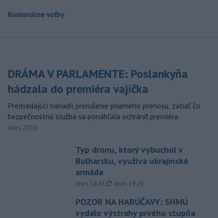
Komunálne voľby
DRÁMA V PARLAMENTE: Poslankyňa
hádzala do premiéra vajíčka
Predsedajúci nariadil prerušenie priameho prenosu, zatiaľ čo
bezpečnostná služba sa ponáhľala ochrániť premiéra.
dnes 20:16
Typ dronu, ktorý vybuchol v
Bulharsku, využíva ukrajinská
armáda
aktualizované
dnes 18:43
,
dnes 19:29
POZOR NA HARÚČAVY: SHMÚ
vydalo výstrahy prvého stupňa