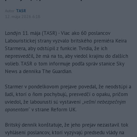
Autor
TASR
12. mája 2026 6:18
Londýn 11. mája (TASR) - Viac ako 60 poslancov
Labouristickej strany vyzvalo britského premiéra Keira
Starmera, aby odstúpil z funkcie. Tvrdia, že ich
nepresvedčil, že má na to, aby viedol krajinu do ďalších
volieb. TASR o tom informuje podľa správ stanice Sky
News a denníka The Guardian.
Starmer v pondelkovom prejave povedal, že neodstúpi a
ľudí, ktorí o ňom pochybujú, presvedčí o opaku, pričom
uviedol, že labourusti sú vystavení
„veľmi nebezpečným
oponentom
“ v strane Reform UK.
Britský denník konštatuje, že jeho prejav nezastavil tok
vyhlásení poslancov, ktorí vyzývajú predsedu vlády na