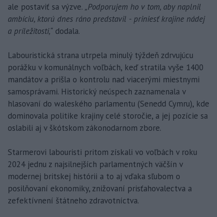
ale postaviť sa výzve.
„Podporujem ho v tom, aby naplnil
ambíciu, ktorú dnes ráno predstavil - priniesť krajine nádej
a príležitosti,“
dodala.
Labouristická strana utrpela minulý týždeň zdrvujúcu
porážku v komunálnych voľbách, keď stratila vyše 1400
mandátov a prišla o kontrolu nad viacerými miestnymi
samosprávami. Historický neúspech zaznamenala v
hlasovaní do waleského parlamentu (Senedd Cymru), kde
dominovala politike krajiny celé storočie, a jej pozície sa
oslabili aj v škótskom zákonodarnom zbore.
Starmerovi labouristi pritom získali vo voľbách v roku
2024 jednu z najsilnejších parlamentných väčšín v
modernej britskej histórii a to aj vďaka sľubom o
posilňovaní ekonomiky, znižovaní prisťahovalectva a
zefektívnení štátneho zdravotníctva.