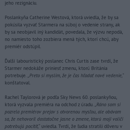
jeho rezignáciu.
Poslankyňa Catherine Westová, ktorá uviedla, že by sa
pokúsila vyzvať Starmera na súboj o vedenie strany, ak
by sa neobjavil iný kandidát, povedala, že výzvu nepodá,
no namiesto toho zozbiera mená tých, ktorí chcú, aby
premiér odstúpil.
Ďalší labouristický poslanec Chris Curtis zase tvrdí, že
Starmer nedokáže priniesť zmenu, ktorú Británia
potrebuje.
„Preto si myslím, že je čas hľadať nové vedenie,“
konštatoval.
Rachel Taylorová je podľa Sky News 60. poslankyňou,
ktorá vyzvala premiéra na odchod z úradu.
„Ráno som si
pozrela premiérov prejav s otvorenou mysľou, ale obávam
sa, že nehovoril dostatočne jasne o zmene, ktorú moji voliči
potrebujú pocítiť,“
uviedla. Tvrdí, že ľudia stratili dôveru v