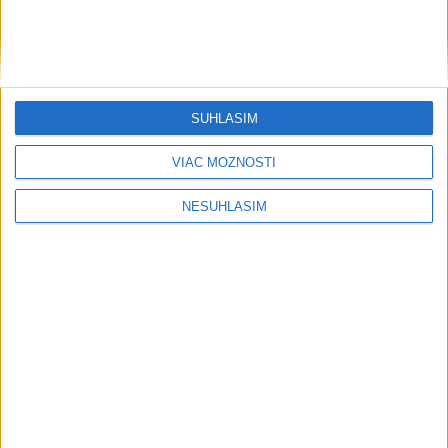
....
....
SÚHLASÍM
VIAC MOŽNOSTÍ
NESÚHLASÍM
....