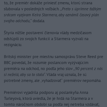
to, že premiér dokáže priniesť zmenu, ktorú strana
sľubovala v posledných voľbách.
„Preto s úprimne ťažkým
srdcom vyzývam Keira Starmera, aby oznámil časový plán
svojho odchodu,“
dodala.
Štyria nižšie postavení členovia vlády medzičasom
odstúpili zo svojich funkcií a Starmera vyzvali na
rezignáciu.
Britský minister pre miestnu samosprávu Steve Reed pre
BBC povedal, že rozumie poslancom vyzývajúcim
premiéra na odchod, no podľa jeho slov
„90 percent z nás
si neželá, aby sa to stalo“
. Vláda vraj uznala, že sú
potrebné zmeny, ale „vyhadzovať“ premiérov nepomáha.
Premiérovi vyjadrila podporu aj poslankyňa Anna
Turleyová, ktorá uviedla, že je hrdá na Starmera a v
tomto náročnom období sa podľa nej netreba vzdávať,