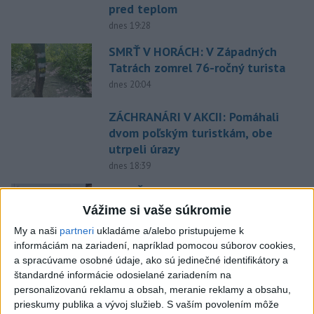
pred teplom
dnes 19:28
SMRŤ V HORÁCH: V Západných
Tatrách zomrel 76-ročný turista
dnes 20:04
ZÁCHRANÁRI V AKCII: Pomáhali
dvom poľským turistkám, obe
utrpeli úrazy
dnes 18:39
VODIČI, POZOR: Festival
Lovestream spôsobuje v
Vážime si vaše súkromie
Bratislave kolóny
My a naši
partneri
ukladáme a/alebo pristupujeme k
dnes 17:01
informáciám na zariadení, napríklad pomocou súborov cookies,
a spracúvame osobné údaje, ako sú jedinečné identifikátory a
NEŠŤASTNÝ PÁD:Záchranári
štandardné informácie odosielané zariadením na
pomáhali 25-ročnej žene,
personalizovanú reklamu a obsah, meranie reklamy a obsahu,
skončila v nemocnici
prieskumy publika a vývoj služieb.
S vaším povolením môže