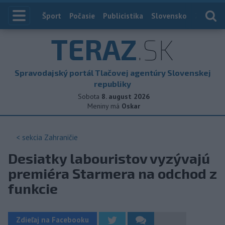
Index
Šport
Počasie
Publicistika
Slovensko
Zahranič
TERAZ
.SK
Spravodajský portál Tlačovej agentúry Slovenskej
republiky
Sobota
8. august 2026
Meniny má
Oskar
< sekcia
Zahraničie
Desiatky labouristov vyzývajú
premiéra Starmera na odchod z
funkcie
Zdieľaj na Facebooku