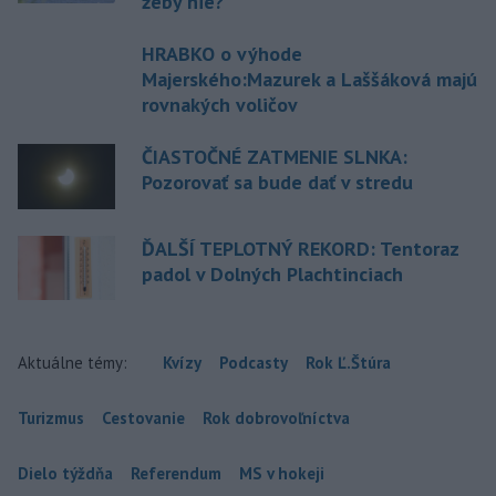
žeby nie?
HRABKO o výhode
Majerského:Mazurek a Laššáková majú
rovnakých voličov
ČIASTOČNÉ ZATMENIE SLNKA:
Pozorovať sa bude dať v stredu
ĎALŠÍ TEPLOTNÝ REKORD: Tentoraz
padol v Dolných Plachtinciach
Aktuálne témy:
Kvízy
Podcasty
Rok Ľ.Štúra
Turizmus
Cestovanie
Rok dobrovoľníctva
Dielo týždňa
Referendum
MS v hokeji