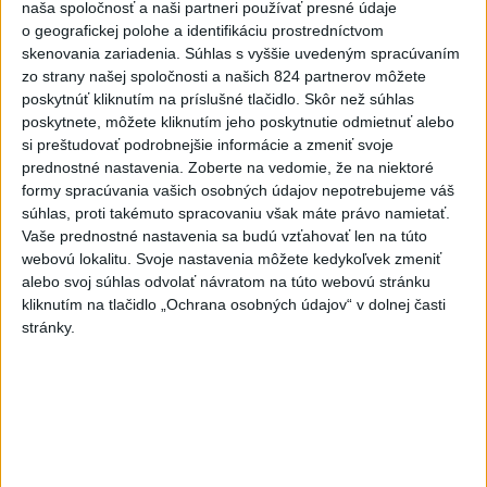
dnes 19:10
naša spoločnosť a naši partneri používať presné údaje
o geografickej polohe a identifikáciu prostredníctvom
MLADÍK VYPADOL Z FERRATY:
skenovania zariadenia. Súhlas s vyššie uvedeným spracúvaním
Na Skalke pri Kremnici
zo strany našej spoločnosti a našich 824 partnerov môžete
zasahovali záchranári
poskytnúť kliknutím na príslušné tlačidlo. Skôr než súhlas
dnes 17:19
poskytnete, môžete kliknutím jeho poskytnutie odmietnuť alebo
si preštudovať podrobnejšie informácie a zmeniť svoje
Omán: Rokovania o
prednostné nastavenia.
Zoberte na vedomie, že na niektoré
Hormuzskom prielive sú
formy spracúvania vašich osobných údajov nepotrebujeme váš
pozitívne a konštruktívne
súhlas, proti takémuto spracovaniu však máte právo namietať.
dnes 19:24
Vaše prednostné nastavenia sa budú vzťahovať len na túto
webovú lokalitu. Svoje nastavenia môžete kedykoľvek zmeniť
STOVKY NASADENÝCH
alebo svoj súhlas odvolať návratom na túto webovú stránku
HASIČOV: Zasahujú pri lesnom
kliknutím na tlačidlo „Ochrana osobných údajov“ v dolnej časti
požiari v Andalúzii
stránky.
dnes 17:13
Práve teraz
-
Kosovský parlament musel prerušiť zasadnutie po tom,
20:15
ako opozičná
poslankyňa Time Kadrijajová začala do úradujúceho
premiéra Albina Kurtiho hádzať vajíčka.