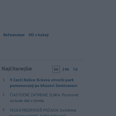
Referendum
MS v hokeji
Najčítanejšie
6h
24h
7d
V časti Košice-Krásna otvorili park
1
pomenovaný po kňazovi Semivanovi
2
ČIASTOČNÉ ZATMENIE SLNKA: Pozorovať
sa bude dať v stredu
3
VEĽKÁ PREDPOVEĎ POČASIA: Extrémne
horúčavy ustúpili. Alebo žeby nie?