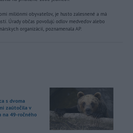
dvomi miliónmi obyvateľov, je husto zalesnené a má
stí. Úrady občas povoľujú odlov medveďov alebo
nárskych organizácií, poznamenala AP.
ca s dvoma
i zaútočila v
 na 49-ročného