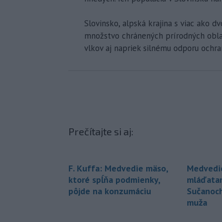
Slovinsko, alpská krajina s viac ako 
množstvo chránených prírodných obla
vlkov aj napriek silnému odporu ochra
Prečítajte si aj:
F. Kuffa: Medvedie mäso,
Medvedi
ktoré spĺňa podmienky,
mláďatam
pôjde na konzumáciu
Sučanoch
muža