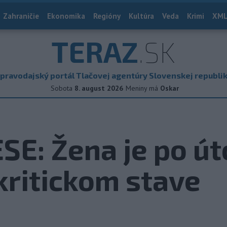
Zahraničie
Ekonomika
Regióny
Kultúra
Veda
Krimi
XML
TERAZ
.SK
pravodajský portál Tlačovej agentúry Slovenskej republi
Sobota
8. august 2026
Meniny má
Oskar
E: Žena je po ú
kritickom stave