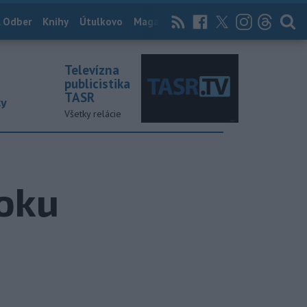
 Odber
Knihy
Útulkovo
Magazín
News Now
Archív
TASR
Televízna
publicistika
TASR
ky
Všetky relácie
toku