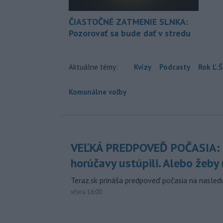
ČIASTOČNÉ ZATMENIE SLNKA:
Pozorovať sa bude dať v stredu
Aktuálne témy:
Kvízy
Podcasty
Rok Ľ.Š
Komunálne voľby
VEĽKÁ PREDPOVEĎ POČASIA:
horúčavy ustúpili. Alebo žeby 
Teraz.sk prináša predpoveď počasia na nasledu
včera 16:00