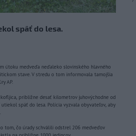
7
kol späť do lesa.
vom útoku medveďa neďaleko slovinského hlavného
itickom stave. V stredu o tom informovala tamojšia
ry AP.
Škofljica, približne desať kilometrov juhovýchodne od
tiekol späť do lesa. Polícia vyzvala obyvateľov, aby
.
po tom, čo úrady schválili odstrel 206 medveďov
ástla na približne 1000 jedincov.