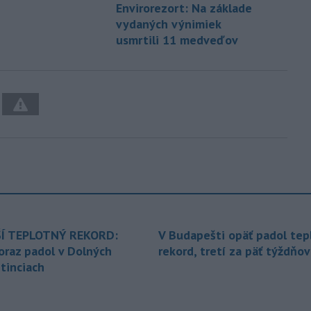
Envirorezort: Na základe
vydaných výnimiek
usmrtili 11 medveďov
Í TEPLOTNÝ REKORD:
V Budapešti opäť padol tep
oraz padol v Dolných
rekord, tretí za päť týždňov
tinciach