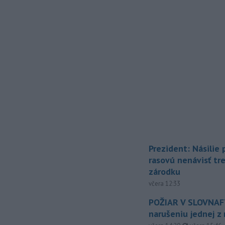
Prezident: Násilie
rasovú nenávisť tr
zárodku
včera 12:33
POŽIAR V SLOVNAFT
narušeniu jednej z 