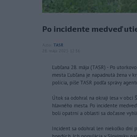
Po incidente medveď utie
Autor
TASR
28. mája 2025 12:36
Ľubľana 28. mája (TASR) - Po utorko
mesta Ľubľana je napadnutá žena v kr
polícia, píše TASR podľa správy agentú
Útok sa odohral na okraji lesa v obci 
hlavného mesta. Po incidente medveď u
boli opatrní a oblasti sa dočasne vyhli
Incident sa odohral len niekoľko dní 
hnedých. Ich populácia v Slovinsku nar