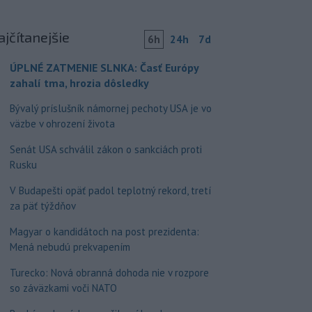
ajčítanejšie
6h
24h
7d
ÚPLNÉ ZATMENIE SLNKA: Časť Európy
zahalí tma, hrozia dôsledky
Bývalý príslušník námornej pechoty USA je vo
väzbe v ohrození života
Senát USA schválil zákon o sankciách proti
Rusku
V Budapešti opäť padol teplotný rekord, tretí
za päť týždňov
Magyar o kandidátoch na post prezidenta:
Mená nebudú prekvapením
Turecko: Nová obranná dohoda nie v rozpore
so záväzkami voči NATO