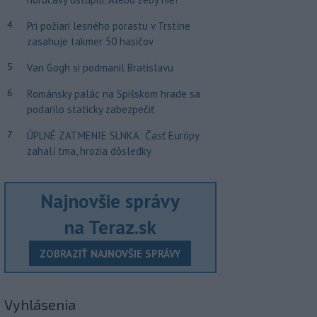
4
Pri požiari lesného porastu v Trstíne
zasahuje takmer 50 hasičov
5
Van Gogh si podmanil Bratislavu
6
Románsky palác na Spišskom hrade sa
podarilo staticky zabezpečiť
7
ÚPLNÉ ZATMENIE SLNKA: Časť Európy
zahalí tma, hrozia dôsledky
Najnovšie správy
na Teraz.sk
ZOBRAZIŤ NAJNOVŠIE SPRÁVY
Vyhlásenia