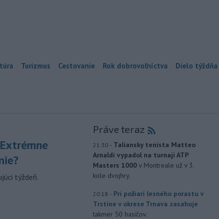
túra
Turizmus
Cestovanie
Rok dobrovoľníctva
Dielo týždňa
Práve teraz
 Extrémne
-
Taliansky tenista Matteo
21:30
Arnaldi vypadol na turnaji ATP
nie?
Masters 1000
v Montreale už v 3.
kole dvojhry.
júci týždeň.
-
Pri požiari lesného porastu v
20:18
Trstíne v okrese Trnava zasahuje
takmer 50 hasičov.