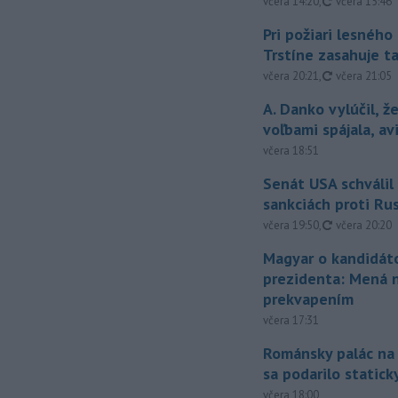
aktualizovan
včera 14:20
,
včera 15:46
Pri požiari lesného
Trstíne zasahuje t
aktualizovan
včera 20:21
,
včera 21:05
A. Danko vylúčil, ž
voľbami spájala, a
včera 18:51
Senát USA schválil
sankciách proti Ru
aktualizovan
včera 19:50
,
včera 20:20
Magyar o kandidát
prezidenta: Mená 
prekvapením
včera 17:31
Románsky palác na
sa podarilo statick
včera 18:00