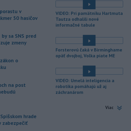
é
TASR to potvrdil hovorca rafinérie
Anton Molnár.
 porastu v
VIDEO: Pri pamätníku Hartmuta
akmer 50 hasičov
-
Ministerstvo kultúry (MK) SR
Tautza odhalili nové
15:17
upraví verziu opatrenia o
informačné tabule
é
podrobnostiach poskytovania dotácií v
e by sa SNS pred
pôsobnosti rezortu.
vizuje zmeny
-
V bratislavskej rafinérii
14:17
Forsterovú čaká v Birminghame
Slovnaft horí uskladnený ropný
opäť dvojboj, Volka piate ME
 zákon o
produkt.
TASR o tom informovala
rafinéria s tým, že obyvateľom nehrozí
sku
nebezpečenstvo.
é
VIDEO: Umelá inteligencia a
-
Jedným zo zdravotných rizík
13:50
och na post
robotika pomáhajú už aj
na festivale môže byť vyššia
nebudú
záchranárom
úroveň
hluku. Je preto dobré držať sa
ďalej od reproduktorov, používať
Viac
chrániče sluchu či dodržiavať
prestávky.
 Spišskom hrade
y zabezpečiť
-
Podporu kandidatúre
12:49
Slovenskej republiky na nestále