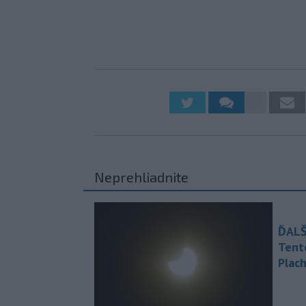
Neprehliadnite
ĎALŠ
Tent
Plach