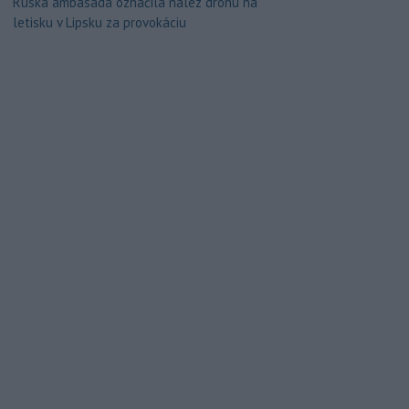
Ruská ambasáda označila nález dronu na
letisku v Lipsku za provokáciu