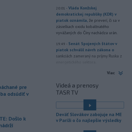
-
Vláda Konžskej
20:01
demokratickej republiky (KDR) v
piatok oznámila,
že preverí, či sa v
zásielkach oxidu kobaltnatého
vyvážaných do Číny nachádza urán.
-
Senát Spojených štátov v
19:49
piatok schválil návrh zákona o
sankciách zameraný na príjmy Ruska z
energetického sektora.
Viac
-
Slovenská polícia prispela k
16:08
objasneniu prípadu prevádzačstva,
Videá a prenosy
ktorý sa podarilo ukončiť
 páchané pre
TASR TV
právoplatným odsúdením páchateľa v
eba odsúdiť v
Maďarsku.
-
Piatkový požiar v
15:21
Deväť Slovákov zabojuje na ME
bratislavskej rafinérii Slovnaft je
E: Došlo k
v Paríži o čo najlepšie výsledky
pod kontrolou.
Príčina jeho vzniku
nádrží
bude predmetom vyšetrovania. Pre