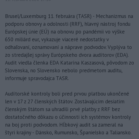
Brusel/Luxemburg 11. februára (TASR) - Mechanizmus na
podporu obnovy a odolnosti (RRF), hlavný nástroj fondu
Európskej únie (EÚ) na obnovu po pandémii vo výške
650 miliárd eur, vykazuje viaceré nedostatky v
odhaľovaní, oznamovaní a náprave podvodov. Vyplýva to
zo stredajšej správy Európskeho dvora audítorov (EDA).
Audit viedla členka EDA Katarína Kaszasová, pôvodom zo
Slovenska, no Slovensko nebolo predmetom auditu,
informuje spravodajca TASR.
Audítorské kontroly boli pred prvou platbou ukončené
len v 17 z 27 členských štátov. Zostávajúcim desiatim
členským štátom sa uhradili prvé platby z RRF bez
dostatočného dôkazu o účinnosti ich systémov kontroly
na boj proti podvodom. Hĺbkový audit sa zameral na
štyri krajiny - Dánsko, Rumunsko, Španielsko a Taliansko.