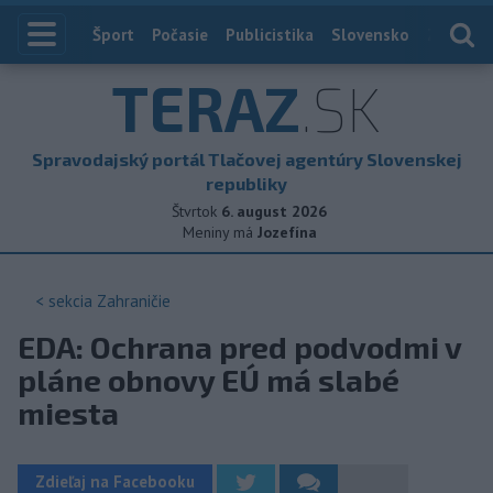
Index
Šport
Počasie
Publicistika
Slovensko
Zahranič
TERAZ
.SK
Spravodajský portál Tlačovej agentúry Slovenskej
republiky
Štvrtok
6. august 2026
Meniny má
Jozefína
< sekcia
Zahraničie
EDA: Ochrana pred podvodmi v
pláne obnovy EÚ má slabé
miesta
Zdieľaj na Facebooku