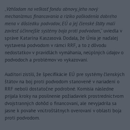
„
Vzhľadom na veľkosť fondu obnovy, jeho nový
mechanizmus financovania a riziko poškodenia dobrého
mena v dôsledku podvodov, EÚ a jej členské štáty mali
zaviesť účinnejšie systémy boja proti podvodom
,“ uviedla v
správe Katarína Kaszasová. Dodala, že Únia je naďalej
vystavená podvodom v rámci RRF, a to z dôvodu
nedostatkov v pravidlách vymáhania, neúplných údajov o
podvodoch a problémov vo vykazovaní.
Audítori zistili, že špecifikácie EÚ pre systémy členských
štátov na boj proti podvodom stanovené v nariadení o
RRF neboli dostatočne podrobné. Komisia následne
prijala kroky na posilnenie požiadaviek prostredníctvom
dvojstranných dohôd o financovaní, ale nevyjadrila sa
jasne k povahe vnútroštátnych overovaní v oblasti boja
proti podvodom.