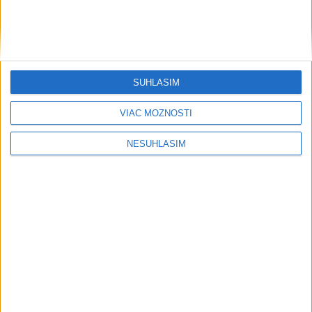
V Budapešti opäť padol teplotný rekord, tretí za päť týždňov
Ľudskoprávne organizácie vinia Izrael zo zámerného útoku
na novinárku
SÚHLASÍM
Irán hrozil štátom Perzského zálivu zničením energetiky za
VIAC MOŽNOSTÍ
údery USA
Ekonomika
NESÚHLASÍM
Veľkoobchodné zásoby v USA
spomalili tempo rastu aj v júni
dnes 19:36
Ráž: Podpísali sme zmluvu k obnove Hlavnej stanice v
Bratislave
Podniky chránia cestujúcich aj vodičov pred extrémnymi