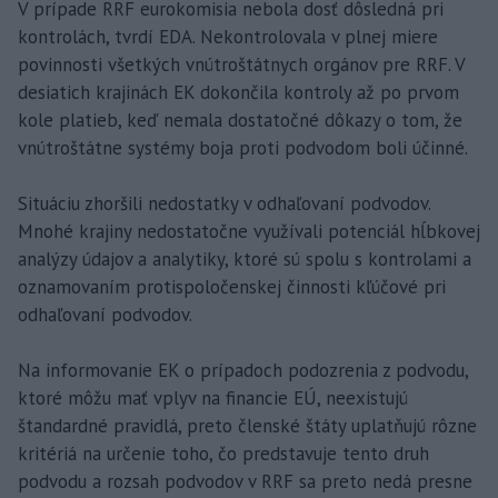
V prípade RRF eurokomisia nebola dosť dôsledná pri
kontrolách, tvrdí EDA. Nekontrolovala v plnej miere
povinnosti všetkých vnútroštátnych orgánov pre RRF. V
desiatich krajinách EK dokončila kontroly až po prvom
kole platieb, keď nemala dostatočné dôkazy o tom, že
vnútroštátne systémy boja proti podvodom boli účinné.
Situáciu zhoršili nedostatky v odhaľovaní podvodov.
Mnohé krajiny nedostatočne využívali potenciál hĺbkovej
analýzy údajov a analytiky, ktoré sú spolu s kontrolami a
oznamovaním protispoločenskej činnosti kľúčové pri
odhaľovaní podvodov.
Na informovanie EK o prípadoch podozrenia z podvodu,
ktoré môžu mať vplyv na financie EÚ, neexistujú
štandardné pravidlá, preto členské štáty uplatňujú rôzne
kritériá na určenie toho, čo predstavuje tento druh
podvodu a rozsah podvodov v RRF sa preto nedá presne