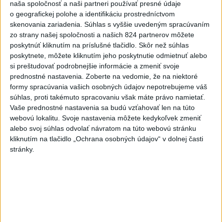
naša spoločnosť a naši partneri používať presné údaje
NOVÝ DOMOV: Medveď Artur z
o geografickej polohe a identifikáciu prostredníctvom
košickej zoo odchádza za hranice
skenovania zariadenia. Súhlas s vyššie uvedeným spracúvaním
zo strany našej spoločnosti a našich 824 partnerov môžete
poskytnúť kliknutím na príslušné tlačidlo. Skôr než súhlas
Orbánová telefonovala s Blanárom a
poskytnete, môžete kliknutím jeho poskytnutie odmietnuť alebo
Tarabom o pomoci na Dunaji
si preštudovať podrobnejšie informácie a zmeniť svoje
prednostné nastavenia.
Zoberte na vedomie, že na niektoré
TEPLOTNÝ REKORD NA SLOVENSKU:
formy spracúvania vašich osobných údajov nepotrebujeme váš
Padol v Kamenici nad Hronom
súhlas, proti takémuto spracovaniu však máte právo namietať.
Vaše prednostné nastavenia sa budú vzťahovať len na túto
webovú lokalitu. Svoje nastavenia môžete kedykoľvek zmeniť
alebo svoj súhlas odvolať návratom na túto webovú stránku
Aktuálne témy:
Kvízy
Podcasty
Rok Ľ.Štúra
kliknutím na tlačidlo „Ochrana osobných údajov“ v dolnej časti
stránky.
Turizmus
Cestovanie
Rok dobrovoľníctva
Dielo týždňa
Referendum
MS v hokeji
Komunálne voľby