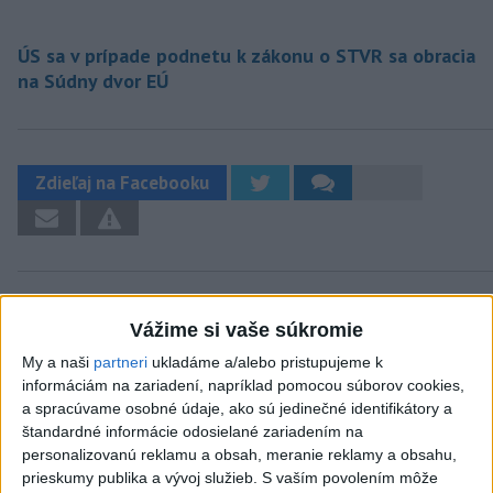
ÚS sa v prípade podnetu k zákonu o STVR sa obracia
na Súdny dvor EÚ
Zdieľaj na Facebooku
Vážime si vaše súkromie
My a naši
partneri
ukladáme a/alebo pristupujeme k
Neprehliadnite
informáciám na zariadení, napríklad pomocou súborov cookies,
a spracúvame osobné údaje, ako sú jedinečné identifikátory a
štandardné informácie odosielané zariadením na
VIDEO: Umelá inteligencia a robotika
personalizovanú reklamu a obsah, meranie reklamy a obsahu,
pomáhajú už aj záchranárom
prieskumy publika a vývoj služieb.
S vaším povolením môže