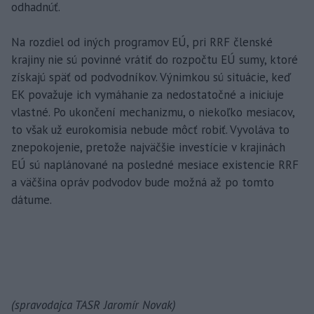
odhadnúť.
Na rozdiel od iných programov EÚ, pri RRF členské
krajiny nie sú povinné vrátiť do rozpočtu EÚ sumy, ktoré
získajú späť od podvodníkov. Výnimkou sú situácie, keď
EK považuje ich vymáhanie za nedostatočné a iniciuje
vlastné. Po ukončení mechanizmu, o niekoľko mesiacov,
to však už eurokomisia nebude môcť robiť. Vyvoláva to
znepokojenie, pretože najväčšie investície v krajinách
EÚ sú naplánované na posledné mesiace existencie RRF
a väčšina opráv podvodov bude možná až po tomto
dátume.
(spravodajca TASR Jaromír Novak)