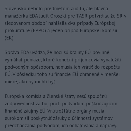
Slovensko nebolo predmetom auditu, ale hlavná
manažérka EDA Judit Oroszki pre TASR potvrdila, že SR v
sledovanom období nahlásila dva prípady Európskej
prokuratúre (EPPO) a jeden prípad Európskej komisii
(EK).
Správa EDA uvádza, že hoci sú krajiny EÚ povinné
vymáhať peniaze, ktoré koneční príjemcovia vynaložili
podvodným spôsobom, nemusia ich vrátiť do rozpočtu
EÚ. V dôsledku toho sú financie EÚ chránené v menšej
miere, ako by mohli byť.
Európska komisia a členské štáty nesú spoločnú
zodpovednosť za boj proti podvodom poškodzujúcim
finančné záujmy EÚ. Vnútroštátne orgány musia
eurokomisii poskytnúť záruky o účinnosti systémov
predchádzania podvodom, ich odhaľovania a nápravy.