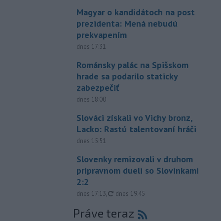
Magyar o kandidátoch na post
prezidenta: Mená nebudú
prekvapením
dnes 17:31
Románsky palác na Spišskom
hrade sa podarilo staticky
zabezpečiť
dnes 18:00
Slováci získali vo Vichy bronz,
Lacko: Rastú talentovaní hráči
dnes 15:51
Slovenky remizovali v druhom
prípravnom dueli so Slovinkami
2:2
aktualizované
dnes 17:13
,
dnes 19:45
Práve teraz