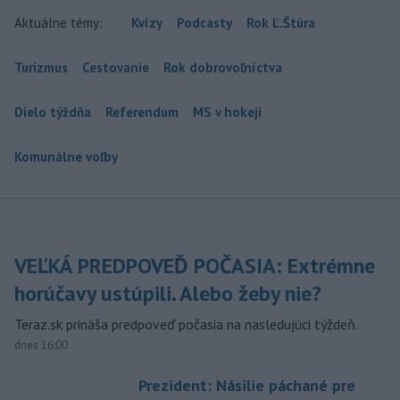
Aktuálne témy:
Kvízy
Podcasty
Rok Ľ.Štúra
Turizmus
Cestovanie
Rok dobrovoľníctva
Dielo týždňa
Referendum
MS v hokeji
Komunálne voľby
VEĽKÁ PREDPOVEĎ POČASIA: Extrémne
horúčavy ustúpili. Alebo žeby nie?
Teraz.sk prináša predpoveď počasia na nasledujúci týždeň.
dnes 16:00
Prezident: Násilie páchané pre