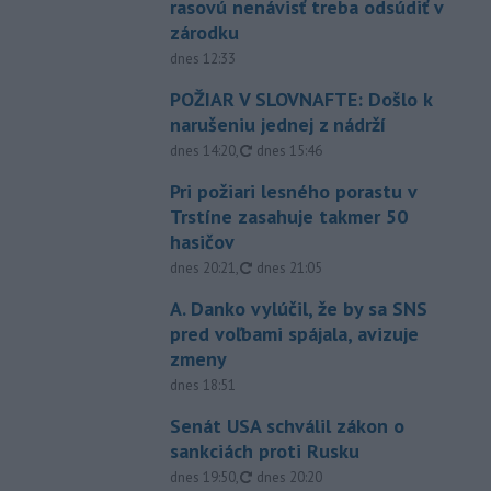
rasovú nenávisť treba odsúdiť v
zárodku
dnes 12:33
POŽIAR V SLOVNAFTE: Došlo k
narušeniu jednej z nádrží
aktualizované
dnes 14:20
,
dnes 15:46
Pri požiari lesného porastu v
Trstíne zasahuje takmer 50
hasičov
aktualizované
dnes 20:21
,
dnes 21:05
A. Danko vylúčil, že by sa SNS
pred voľbami spájala, avizuje
zmeny
dnes 18:51
Senát USA schválil zákon o
sankciách proti Rusku
aktualizované
dnes 19:50
,
dnes 20:20