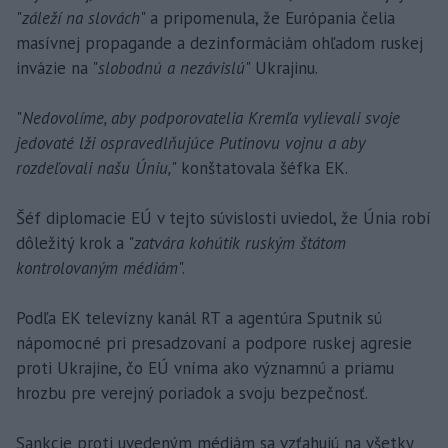
"
záleží na slovách
" a pripomenula, že Európania čelia
masívnej propagande a dezinformáciám ohľadom ruskej
invázie na "
slobodnú a nezávislú
" Ukrajinu.
"
Nedovolíme, aby podporovatelia Kremľa vylievali svoje
jedovaté lži ospravedlňujúce Putinovu vojnu a aby
rozdeľovali našu Úniu,
" konštatovala šéfka EK.
Šéf diplomacie EÚ v tejto súvislosti uviedol, že Únia robí
dôležitý krok a "
zatvára kohútik ruským štátom
kontrolovaným médiám
".
Podľa EK televízny kanál RT a agentúra Sputnik sú
nápomocné pri presadzovaní a podpore ruskej agresie
proti Ukrajine, čo EÚ vníma ako významnú a priamu
hrozbu pre verejný poriadok a svoju bezpečnosť.
Sankcie proti uvedeným médiám sa vzťahujú na všetky