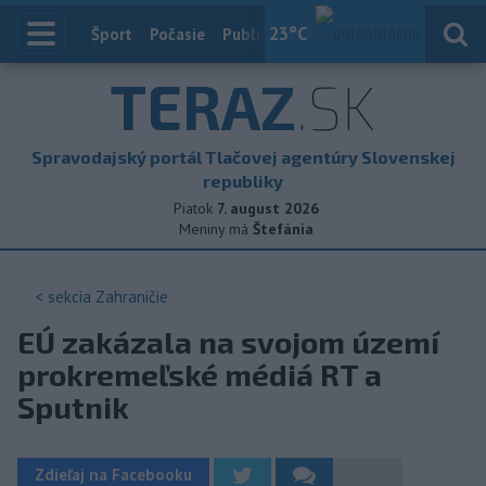
23
°C
Index
Šport
Počasie
Publicistika
Slovensko
Zahranič
TERAZ
.SK
Spravodajský portál Tlačovej agentúry Slovenskej
republiky
Piatok
7. august 2026
Meniny má
Štefánia
< sekcia
Zahraničie
EÚ zakázala na svojom území
prokremeľské médiá RT a
Sputnik
Zdieľaj na Facebooku