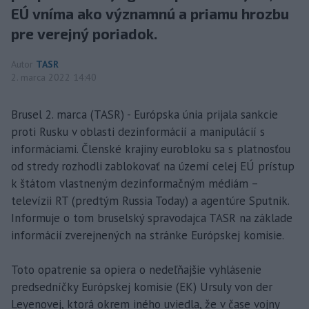
EÚ vníma ako významnú a priamu hrozbu
pre verejný poriadok.
Autor
TASR
2. marca 2022 14:40
Brusel 2. marca (TASR) - Európska únia prijala sankcie
proti Rusku v oblasti dezinformácií a manipulácií s
informáciami. Členské krajiny eurobloku sa s platnosťou
od stredy rozhodli zablokovať na území celej EÚ prístup
k štátom vlastneným dezinformačným médiám –
televízii RT (predtým Russia Today) a agentúre Sputnik.
Informuje o tom bruselský spravodajca TASR na základe
informácií zverejnených na stránke Európskej komisie.
Toto opatrenie sa opiera o nedeľňajšie vyhlásenie
predsedníčky Európskej komisie (EK) Ursuly von der
Leyenovej, ktorá okrem iného uviedla, že v čase vojny