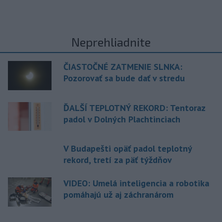
Neprehliadnite
ČIASTOČNÉ ZATMENIE SLNKA:
Pozorovať sa bude dať v stredu
ĎALŠÍ TEPLOTNÝ REKORD: Tentoraz
padol v Dolných Plachtinciach
V Budapešti opäť padol teplotný
rekord, tretí za päť týždňov
VIDEO: Umelá inteligencia a robotika
pomáhajú už aj záchranárom