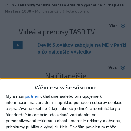
-
Taliansky tenista Matteo Arnaldi vypadol na turnaji ATP
21:30
Masters 1000
v Montreale už v 3. kole dvojhry.
Viac
Videá a prenosy TASR TV
Deväť Slovákov zabojuje na ME v Paríži
o čo najlepšie výsledky
Viac
Najčítanejšie
6h
24h
7d
Vážime si vaše súkromie
My a naši
partneri
ukladáme a/alebo pristupujeme k
POŽIAR V SLOVNAFTE: Došlo k narušeniu
1
informáciám na zariadení, napríklad pomocou súborov cookies,
jednej z nádrží
a spracúvame osobné údaje, ako sú jedinečné identifikátory a
štandardné informácie odosielané zariadením na
personalizovanú reklamu a obsah, meranie reklamy a obsahu,
2
ČIASTOČNÉ ZATMENIE SLNKA: Pozorovať sa bude dať v
prieskumy publika a vývoj služieb.
S vaším povolením môže
stredu