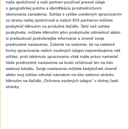
naša spoločnosť a naši partneri používať presné údaje
o geografickej polohe a identifikáciu prostredníctvom
3
V časti Košice-Krásna otvorili park pomenovaný po
skenovania zariadenia. Súhlas s vyššie uvedeným spracúvaním
kňazovi Semivanovi
zo strany našej spoločnosti a našich 824 partnerov môžete
poskytnúť kliknutím na príslušné tlačidlo. Skôr než súhlas
4
Horúčavy vystriedajú búrky: Výstrahy vydali vo viacerých
poskytnete, môžete kliknutím jeho poskytnutie odmietnuť alebo
okresoch
si preštudovať podrobnejšie informácie a zmeniť svoje
prednostné nastavenia.
Zoberte na vedomie, že na niektoré
5
VEĽKÁ PREDPOVEĎ POČASIA: Extrémne horúčavy
formy spracúvania vašich osobných údajov nepotrebujeme váš
ustúpili. Alebo žeby nie?
súhlas, proti takémuto spracovaniu však máte právo namietať.
Vaše prednostné nastavenia sa budú vzťahovať len na túto
6
Fridrichová: Školy vyučujúce po novom musia mať
webovú lokalitu. Svoje nastavenia môžete kedykoľvek zmeniť
pripravené osnovy
alebo svoj súhlas odvolať návratom na túto webovú stránku
kliknutím na tlačidlo „Ochrana osobných údajov“ v dolnej časti
7
TRAGÉDIA NA DUNAJI: Muž sa išiel okúpať, z vody viac
stránky.
nevyšiel
Najnovšie správy na Teraz.sk
Vyhlásenia
Priame prenosy z Národnej rady SR