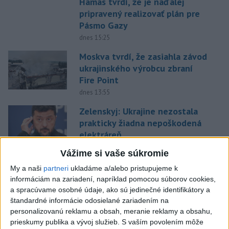
Hamas tvrdí, že je naďalej
pripravený realizovať plán pre
Pásmo Gazy
dnes 15:25
Moskva tvrdí, že zasiahla závod
ukrajinského výrobcu zbraní
Fire Point
dnes 13:55
Zelenskyj: Ukrajine nezostala
prakticky žiadna nepoškodená
elektráreň
dnes 15:18
Vážime si vaše súkromie
STOVKY EVAKUOVANÝCH: Požiar
My a naši
partneri
ukladáme a/alebo pristupujeme k
sa šíril blízko dovolenkovej
informáciám na zariadení, napríklad pomocou súborov cookies,
destinácie
a spracúvame osobné údaje, ako sú jedinečné identifikátory a
štandardné informácie odosielané zariadením na
dnes 15:01
personalizovanú reklamu a obsah, meranie reklamy a obsahu,
Poslanecký klub Tiszy nominuje
prieskumy publika a vývoj služieb.
S vaším povolením môže