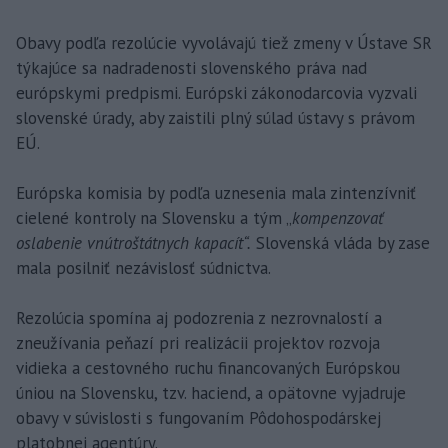
Obavy podľa rezolúcie vyvolávajú tiež zmeny v Ústave SR
týkajúce sa nadradenosti slovenského práva nad
európskymi predpismi. Európski zákonodarcovia vyzvali
slovenské úrady, aby zaistili plný súlad ústavy s právom
EÚ.
Európska komisia by podľa uznesenia mala zintenzívniť
cielené kontroly na Slovensku a tým „
kompenzovať
oslabenie vnútroštátnych kapacít“.
Slovenská vláda by zase
mala posilniť nezávislosť súdnictva.
Rezolúcia spomína aj podozrenia z nezrovnalostí a
zneužívania peňazí pri realizácii projektov rozvoja
vidieka a cestovného ruchu financovaných Európskou
úniou na Slovensku, tzv. haciend, a opätovne vyjadruje
obavy v súvislosti s fungovaním Pôdohospodárskej
platobnej agentúry.