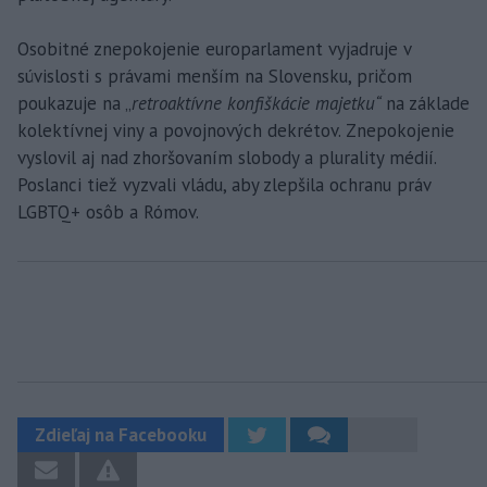
Osobitné znepokojenie europarlament vyjadruje v
súvislosti s právami menším na Slovensku, pričom
poukazuje na „
retroaktívne konfiškácie majetku“
na základe
kolektívnej viny a povojnových dekrétov. Znepokojenie
vyslovil aj nad zhoršovaním slobody a plurality médií.
Poslanci tiež vyzvali vládu, aby zlepšila ochranu práv
LGBTQ+ osôb a Rómov.
Zdieľaj na Facebooku