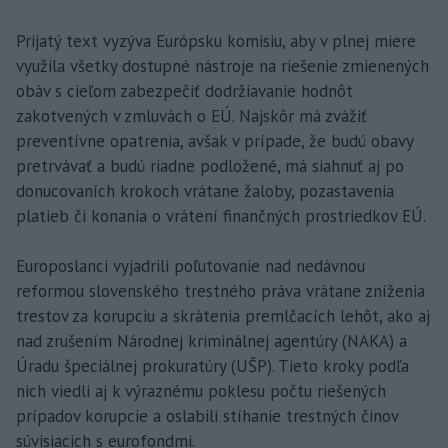
Prijatý text vyzýva Európsku komisiu, aby v plnej miere
využila všetky dostupné nástroje na riešenie zmienených
obáv s cieľom zabezpečiť dodržiavanie hodnôt
zakotvených v zmluvách o EÚ. Najskôr má zvážiť
preventívne opatrenia, avšak v prípade, že budú obavy
pretrvávať a budú riadne podložené, má siahnuť aj po
donucovaních krokoch vrátane žaloby, pozastavenia
platieb či konania o vrátení finančných prostriedkov EÚ.
Europoslanci vyjadrili poľutovanie nad nedávnou
reformou slovenského trestného práva vrátane zníženia
trestov za korupciu a skrátenia premlčacích lehôt, ako aj
nad zrušením Národnej kriminálnej agentúry (NAKA) a
Úradu špeciálnej prokuratúry (UŠP). Tieto kroky podľa
nich viedli aj k výraznému poklesu počtu riešených
prípadov korupcie a oslabili stíhanie trestných činov
súvisiacich s eurofondmi.