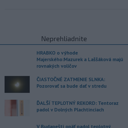
Neprehliadnite
HRABKO o výhode
Majerského:Mazurek a Laššáková majú
rovnakých voličov
ČIASTOČNÉ ZATMENIE SLNKA:
Pozorovať sa bude dať v stredu
ĎALŠÍ TEPLOTNÝ REKORD: Tentoraz
padol v Dolných Plachtinciach
V Budapešti opäť padol teplotný