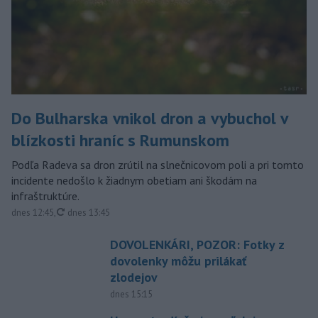
Do Bulharska vnikol dron a vybuchol v
blízkosti hraníc s Rumunskom
Podľa Radeva sa dron zrútil na slnečnicovom poli a pri tomto
incidente nedošlo k žiadnym obetiam ani škodám na
infraštruktúre.
aktualizované
dnes 12:45
,
dnes 13:45
DOVOLENKÁRI, POZOR: Fotky z
dovolenky môžu prilákať
zlodejov
dnes 15:15