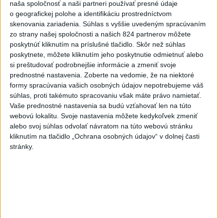
na post prezidenta Andrása
naša spoločnosť a naši partneri používať presné údaje
Baku
o geografickej polohe a identifikáciu prostredníctvom
skenovania zariadenia. Súhlas s vyššie uvedeným spracúvaním
aktualizované
dnes 13:44
,
dnes 13:59
zo strany našej spoločnosti a našich 824 partnerov môžete
SMUTNÁ SPRÁVA: Vo veku 68
poskytnúť kliknutím na príslušné tlačidlo. Skôr než súhlas
rokov zomrel po chorobe otec
poskytnete, môžete kliknutím jeho poskytnutie odmietnuť alebo
Lionela Messiho
si preštudovať podrobnejšie informácie a zmeniť svoje
prednostné nastavenia.
Zoberte na vedomie, že na niektoré
dnes 15:34
formy spracúvania vašich osobných údajov nepotrebujeme váš
V Bratislave sa v druhom
súhlas, proti takémuto spracovaniu však máte právo namietať.
štvrťroku predalo 652 nových
Vaše prednostné nastavenia sa budú vzťahovať len na túto
webovú lokalitu. Svoje nastavenia môžete kedykoľvek zmeniť
bytov
alebo svoj súhlas odvolať návratom na túto webovú stránku
dnes 15:10
kliknutím na tlačidlo „Ochrana osobných údajov“ v dolnej časti
POŽIAR VO VAŽCI: Zasahovali
stránky.
profesionáli, zranila sa jedna
osoba
dnes 15:42
Práve teraz
-
Profesionálni hasiči z Liptovského Mikuláša, Liptovského
15:39