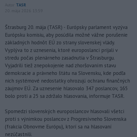
Autor
TASR
20. mája 2026 13:59
Štrasburg 20. mája (TASR) - Európsky parlament vyzýva
Európsku komisiu, aby posúdila možné vážne porušenie
základných hodnôt EÚ zo strany slovenskej vlády.
Vyplýva to z uznesenia, ktoré europoslanci prijali v
stredu počas plenárneho zasadnutia v Štrasburgu.
Vyjadrili tiež znepokojenie nad zhoršovaním stavu
demokracie a právneho štátu na Slovensku, kde podľa
nich systémové nedostatky ohrozujú ochranu finančných
záujmov EÚ. Za uznesenie hlasovalo 347 poslancov, 165
bolo proti a 25 sa zdržalo hlasovania, informuje TASR.
Spomedzi slovenských europoslancov hlasovali všetci
proti s výnimkou poslancov z Progresívneho Slovenska
(frakcia Obnovme Európu), ktorí sa na hlasovaní
nezúčastnili.