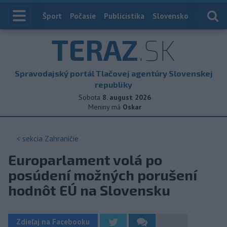
Index
Šport
Počasie
Publicistika
Slovensko
Zahranič
TERAZ
.SK
Spravodajský portál Tlačovej agentúry Slovenskej
republiky
Sobota
8. august 2026
Meniny má
Oskar
< sekcia
Zahraničie
Europarlament volá po
posúdení možných porušení
hodnôt EÚ na Slovensku
Zdieľaj na Facebooku