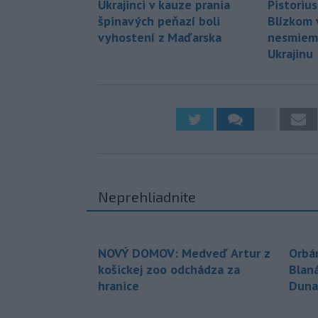
Ukrajinci v kauze prania
Pistorius
špinavých peňazí boli
Blízkom
vyhostení z Maďarska
nesmiem
Ukrajinu
Neprehliadnite
NOVÝ DOMOV: Medveď Artur z
Orbá
košickej zoo odchádza za
Blan
hranice
Duna