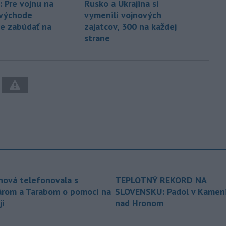
: Pre vojnu na
Rusko a Ukrajina si
 východe
vymenili vojnových
e zabúdať na
zajatcov, 300 na každej
strane
nová telefonovala s
TEPLOTNÝ REKORD NA
árom a Tarabom o pomoci na
SLOVENSKU: Padol v Kameni
ji
nad Hronom