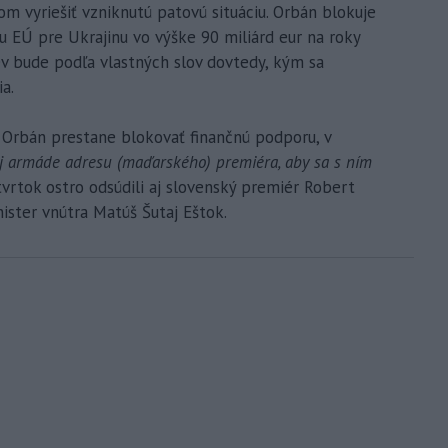
ľom vyriešiť vzniknutú patovú situáciu. Orbán blokuje
ku EÚ pre Ukrajinu vo výške 90 miliárd eur na roky
v bude podľa vlastných slov dovtedy, kým sa
a.
že Orbán prestane blokovať finančnú podporu, v
ej armáde adresu (maďarského) premiéra, aby sa s ním
štvrtok ostro odsúdili aj slovenský premiér Robert
nister vnútra Matúš Šutaj Eštok.