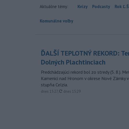
Aktuálne témy:
Kvízy
Podcasty
Rok Ľ.Š
Komunálne voľby
ĎALŠÍ TEPLOTNÝ REKORD: Ten
Dolných Plachtinciach
Predchádzajúci rekord bol zo stredy (5. 8.). M
Kamenici nad Hronom v okrese Nové Zámky v
stupňa Celzia.
aktualizované
dnes 15:27
,
dnes 15:29