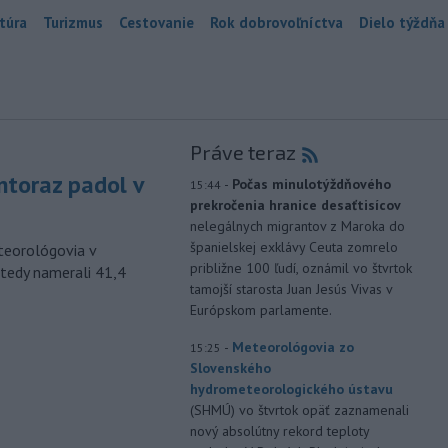
túra
Turizmus
Cestovanie
Rok dobrovoľníctva
Dielo týždňa
Práve teraz
toraz padol v
-
Počas minulotýždňového
15:44
prekročenia hranice desaťtisícov
nelegálnych migrantov z Maroka do
španielskej exklávy Ceuta zomrelo
eteorológovia v
približne 100 ľudí, oznámil vo štvrtok
tedy namerali 41,4
tamojší starosta Juan Jesús Vivas v
Európskom parlamente.
-
Meteorológovia zo
15:25
Slovenského
hydrometeorologického ústavu
(SHMÚ) vo štvrtok opäť zaznamenali
nový absolútny rekord teploty