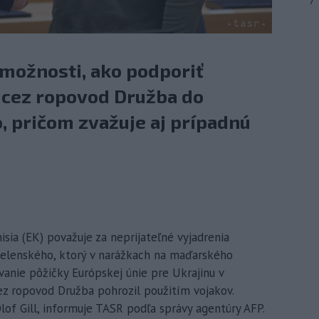
7
 možnosti, ako podporiť
 cez ropovod Družba do
, pričom zvažuje aj prípadnú
isia (EK) považuje za neprijateľné vyjadrenia
Zelenského, ktorý v narážkach na maďarského
anie pôžičky Európskej únie pre Ukrajinu v
z ropovod Družba pohrozil použitím vojakov.
lof Gill, informuje TASR podľa správy agentúry AFP.