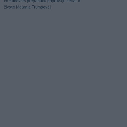
Po filmovom prepadáku pripravujú seriál o
živote Melanie Trumpovej