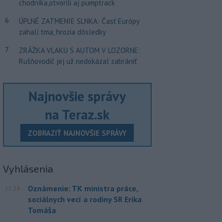
chodníka,otvorili aj pumptrack
6
ÚPLNÉ ZATMENIE SLNKA: Časť Európy
zahalí tma, hrozia dôsledky
7
ZRÁŽKA VLAKU S AUTOM V LOZORNE:
Rušňovodič jej už nedokázal zabrániť
Najnovšie správy
na Teraz.sk
ZOBRAZIŤ NAJNOVŠIE SPRÁVY
Vyhlásenia
Oznámenie: TK ministra práce,
12:26
sociálnych vecí a rodiny SR Erika
Tomáša