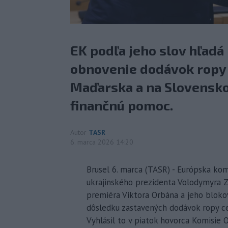
EK podľa jeho slov hľadá
obnovenie dodávok ropy
Maďarska a na Slovensko
finančnú pomoc.
Autor
TASR
6. marca 2026 14:20
Brusel 6. marca (TASR) - Európska kom
ukrajinského prezidenta Volodymyra 
premiéra Viktora Orbána a jeho blokov
dôsledku zastavených dodávok ropy ce
Vyhlásil to v piatok hovorca Komisie O