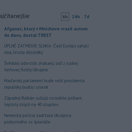
ajčítanejšie
6h
24h
7d
Afganec, ktorý v Mníchove vrazil autom
do davu, dostal TREST
ÚPLNÉ ZATMENIE SLNKA: Časť Európy zahalí
tma, hrozia dôsledky
Švédsko odovzdá zhabanú loď z ruskej
tieňovej flotily Ukrajine
Maďarský parlament bude voliť prezidenta
republiky budúci utorok
Západný Balkán sužujú rozsiahle požiare,
teploty stúpli na 40 stupňov
Nemecká polícia zadržala Ukrajinca
podozrivého zo špionáže