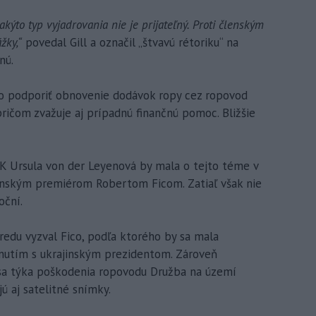
ýto typ vyjadrovania nie je prijateľný. Proti členským
žky,“
povedal Gill a označil „štvavú rétoriku“ na
nú.
ko podporiť obnovenie dodávok ropy cez ropovod
ričom zvažuje aj prípadnú finančnú pomoc. Bližšie
 EK Ursula von der Leyenová by mala o tejto téme v
venským premiérom Robertom Ficom. Zatiaľ však nie
oční.
redu vyzval Fico, podľa ktorého by sa mala
nutím s ukrajinským prezidentom. Zároveň
 sa týka poškodenia ropovodu Družba na území
ú aj satelitné snímky.