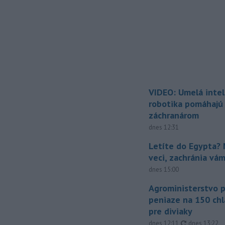
VIDEO: Umelá intel
robotika pomáhajú 
záchranárom
dnes 12:31
Letíte do Egypta? 
veci, zachránia vá
dnes 15:00
Agroministerstvo 
peniaze na 150 chl
pre diviaky
aktualizovan
dnes 12:11
,
dnes 13:22