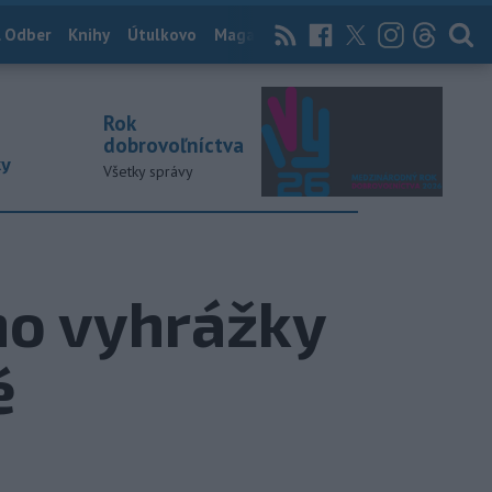
 Odber
Knihy
Útulkovo
Magazín
News Now
Archív
TASR
Rok
dobrovoľníctva
ky
Všetky správy
ho vyhrážky
é