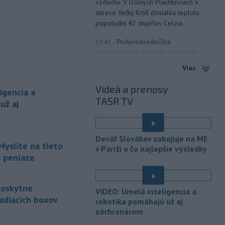
vzduchu. V Dolných Plachtinciach v
okrese Veľký Krtíš dosiahla teplota
popoludní 42 stupňov Celzia.
-
Podpredsedníčka
13:41
vykonávajúca funkciu predsedu
maďarského
Národného
Viac
zhromaždenia Anikó Hallerová
Nagyová vo štvrtok oznámila, že v
Videá a prenosy
igencia a
súlade s návrhom poslaneckého klubu
TASR TV
už aj
vládnej strany Tisza rozhodne
zákonodarný zbor o novej hlave štátu
na budúci utorok.
Deväť Slovákov zabojuje na ME
-
Európska komisia (EK) sa
Myslite na tieto
13:31
v Paríži o čo najlepšie výsledky
pripravuje na možné dôsledky
m peniaze
úplného
zatmenia Slnka na výrobu
elektriny v Európskej únii.
poskytne
VIDEO: Umelá inteligencia a
-
Vlastníctvo a správa lesov v
13:24
adiacich boxov
robotika pomáhajú už aj
štyroch národných parkoch (NP),
záchranárom
ktoré začiatkom júla prešli zonáciou,
é