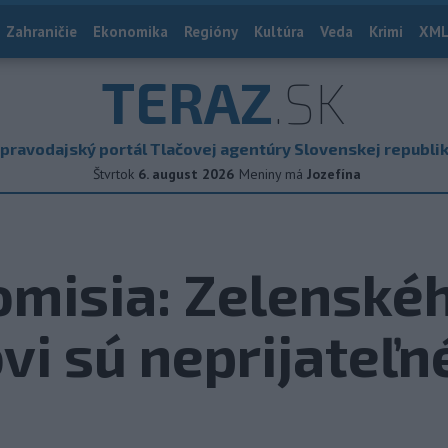
Zahraničie
Ekonomika
Regióny
Kultúra
Veda
Krimi
XML
TERAZ
.SK
pravodajský portál Tlačovej agentúry Slovenskej republi
Štvrtok
6. august 2026
Meniny má
Jozefína
omisia: Zelenské
vi sú neprijateľn