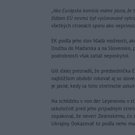
„Ako Európska komisia máme jasno, že tak
štátom EÚ nesmú byť vyslovované vyhrá
všetkých stranách sporu ako neprínos
EK podľa jeho slov hľadá možnosti, a
Družba do Maďarska a na Slovensko, p
podrobnosti však zatiaľ neposkytol.
Gill ďalej prezradil, že predsedníčka
najbližšom období rokovať aj so slo
je jasné, kedy sa toto stretnutie uskut
Na schôdzku s von der Leyenovou v st
uskutočniť pred jeho prípadným stret
zopakoval, že neverí Zelenskému, čo
Ukrajiny. Dokazovať to podľa neho maj