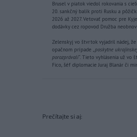
Brusel v piatok viedol rokovania s cie
20. sankčný balík proti Rusku a pôžič
2026 až 2027. Vetovať pomoc pre Kyje
dodávky cez ropovod Družba neobnovi
Zelenskyj vo štvrtok vyjadril nádej, 
opačnom prípade
„poskytne ukrajinsk
porozprávali“
. Tieto vyhlásenia už vo 
Fico, šéf diplomacie Juraj Blanár či mi
Prečítajte si aj: