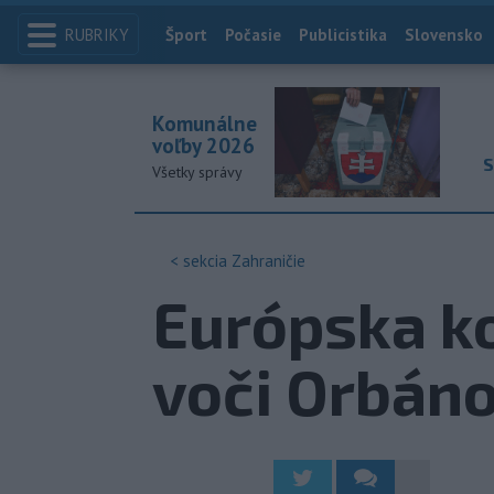
RUBRIKY
Index
Šport
Počasie
Publicistika
Slovensko
Komunálne
voľby 2026
S
Všetky správy
< sekcia
Zahraničie
Európska k
voči Orbáno