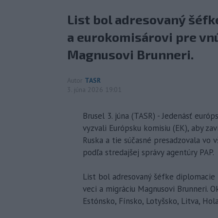
List bol adresovaný šéfk
a eurokomisárovi pre vnú
Magnusovi Brunneri.
Autor
TASR
3. júna 2026 19:01
Brusel 3. júna (TASR) - Jedenásť európ
vyzvali Európsku komisiu (EK), aby za
Ruska a tie súčasné presadzovala vo 
podľa stredajšej správy agentúry PAP.
List bol adresovaný šéfke diplomacie 
veci a migráciu Magnusovi Brunneri. 
Estónsko, Fínsko, Lotyšsko, Litva, Ho