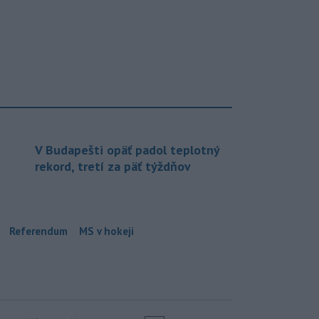
V Budapešti opäť padol teplotný
rekord, tretí za päť týždňov
Referendum
MS v hokeji