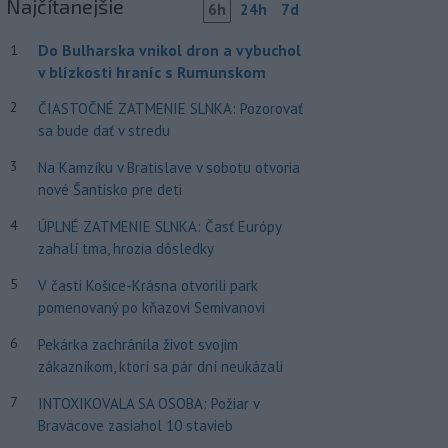
Najčítanejšie
6h
24h
7d
Do Bulharska vnikol dron a vybuchol
1
v blízkosti hraníc s Rumunskom
2
ČIASTOČNÉ ZATMENIE SLNKA: Pozorovať
sa bude dať v stredu
3
Na Kamzíku v Bratislave v sobotu otvoria
nové Šantisko pre deti
4
ÚPLNÉ ZATMENIE SLNKA: Časť Európy
zahalí tma, hrozia dôsledky
5
V časti Košice-Krásna otvorili park
pomenovaný po kňazovi Semivanovi
6
Pekárka zachránila život svojim
zákazníkom, ktorí sa pár dní neukázali
7
INTOXIKOVALA SA OSOBA: Požiar v
Braväcove zasiahol 10 stavieb