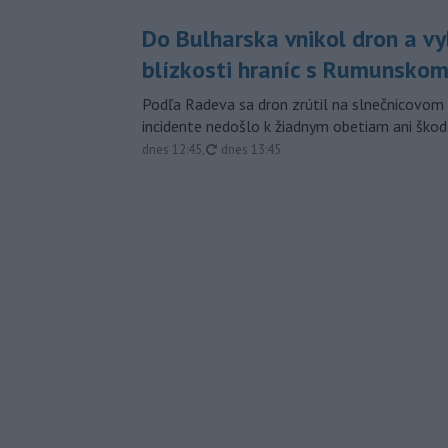
Do Bulharska vnikol dron a vy
blízkosti hraníc s Rumunsko
Podľa Radeva sa dron zrútil na slnečnicovom 
incidente nedošlo k žiadnym obetiam ani škod
aktualizované
dnes 12:45
,
dnes 13:45