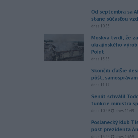
Od septembra sa A
stane súčasťou vzd
dnes 10:53
Moskva tvrdí, že z
ukrajinského výrob
Point
dnes 13:55
Skončili ďalšie de
pôšt, samosprávam
dnes 11:17
Senát schválil Tod
funkcie ministra sp
aktualizovan
dnes 10:49
,
dnes 11:49
Poslanecký klub Ti
post prezidenta A
aktualizovan
dnes 13:44
,
dnes 13:59