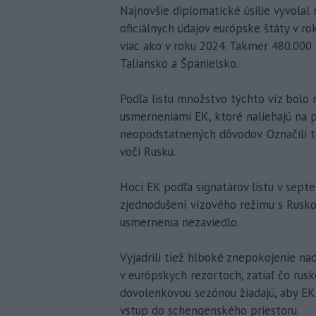
Najnovšie diplomatické úsilie vyvolal
oficiálnych údajov európske štáty v r
viac ako v roku 2024. Takmer 480.000 b
Taliansko a Španielsko.
Podľa listu množstvo týchto víz bolo 
usmerneniami EK, ktoré naliehajú na 
neopodstatnených dôvodov. Označili to
voči Rusku.
Hoci EK podľa signatárov listu v sept
zjednodušení vízového režimu s Rusko
usmernenia nezaviedlo.
Vyjadrili tiež hlboké znepokojenie na
v európskych rezortoch, zatiaľ čo rusk
dovolenkovou sezónou žiadajú, aby E
vstup do schengenského priestoru.