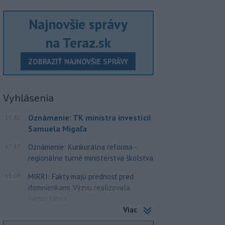
Najnovšie správy
na Teraz.sk
ZOBRAZIŤ NAJNOVŠIE SPRÁVY
Vyhlásenia
Oznámenie: TK ministra investícií
17:32
Samuela Migaľa
17:17
Oznámenie: Kurikurálna reforma -
regionálne turné ministerstva školstva
15:09
MIRRI: Fakty majú prednosť pred
domnienkami. Výzvu realizovala
samostatná...
Viac