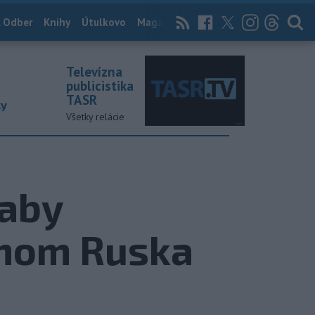
 Odber
Knihy
Útulkovo
Magazín
News Now
Archív
TASR
Televízna
publicistika
TASR
ky
Všetky relácie
 aby
anom Ruska