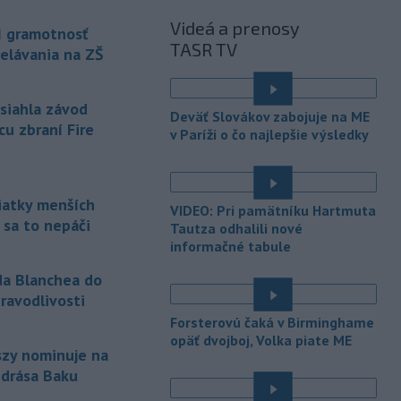
Abu Dhabi National Oil Company
Videá a prenosy
I gramotnosť
(ADNOC), ktorý práve prechádzal
TASR TV
elávania na ZŠ
Hormuzským prielivom.
-
Horskí záchranári z
13:34
asiahla závod
Oblastného strediska Horskej
Deväť Slovákov zabojuje na ME
záchrannej služby
(HZS) Veľká Fatra
cu zbraní Fire
v Paríži o čo najlepšie výsledky
pomáhali v sobotu dopoludnia 39-
ročnej turistke v Rybovskom sedle.
Zranila si členok.
siatky menších
VIDEO: Pri pamätníku Hartmuta
-
Polícia v piatok (7. 8.)
12:36
 sa to nepáči
Tautza odhalili nové
vypátrala dvoch 17-ročných
informačné tabule
mladíkov, ktorí sú
podozriví z útoku
na taxikára v Seredi. Muž pri incidente
da Blanchea do
utrpel vážne zranenia a skončil v
ravodlivosti
trnavskej nemocnici.
é
Forsterovú čaká v Birminghame
opäť dvojboj, Volka piate ME
-
V niektorých okresoch na
11:19
szy nominuje na
západnom Slovensku platia v
ndrása Baku
sobotu popoludní
výstrahy prvého
é
stupňa pred vysokými teplotami.