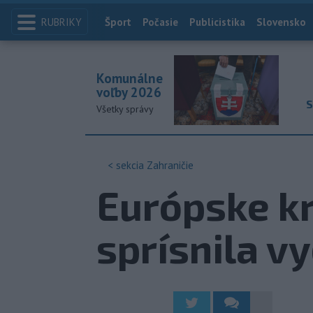
RUBRIKY
Index
Šport
Počasie
Publicistika
Slovensko
Komunálne
voľby 2026
S
Všetky správy
< sekcia
Zahraničie
Európske kr
sprísnila v