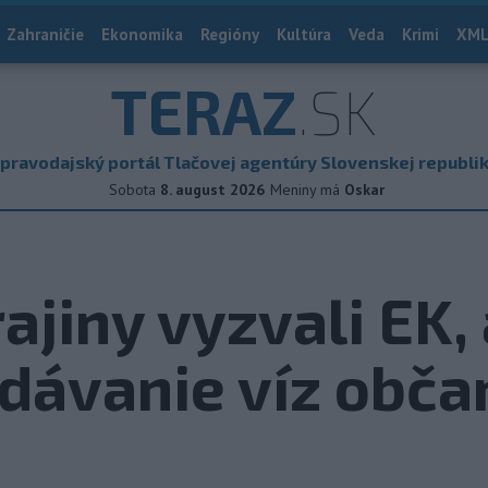
Zahraničie
Ekonomika
Regióny
Kultúra
Veda
Krimi
XML
TERAZ
.SK
pravodajský portál Tlačovej agentúry Slovenskej republi
Sobota
8. august 2026
Meniny má
Oskar
ajiny vyzvali EK,
ydávanie víz obč