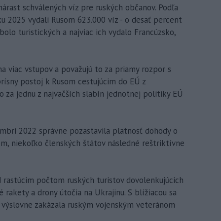
 nárast schválených víz pre ruských občanov. Podľa
oku 2025 vydali Rusom 623.000 víz - o desať percent
olo turistických a najviac ich vydalo Francúzsko,
na viac vstupov a považujú to za priamy rozpor s
prísny postoj k Rusom cestujúcim do EÚ z
 za jednu z najväčších slabín jednotnej politiky EÚ
embri 2022 správne pozastavila platnosť dohody o
m, niekoľko členských štátov následné reštriktívne
d rastúcim počtom ruských turistov dovolenkujúcich
é rakety a drony útočia na Ukrajinu. S blížiacou sa
K výslovne zakázala ruským vojenským veteránom