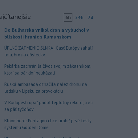
ajčítanejšie
6h
24h
7d
Do Bulharska vnikol dron a vybuchol v
blízkosti hraníc s Rumunskom
ÚPLNÉ ZATMENIE SLNKA: Časť Európy zahalí
tma, hrozia dôsledky
Pekárka zachránila život svojim zákazníkom,
ktorí sa pár dní neukázali
Ruská ambasáda označila nález dronu na
letisku v Lipsku za provokáciu
V Budapešti opäť padol teplotný rekord, tretí
za päť týždňov
Bloomberg: Pentagón chce urobiť prvé testy
systému Golden Dome