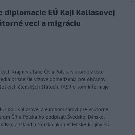
7
e diplomacie EÚ Kaji Kallasovej
torné veci a migráciu
skych krajín vrátane ČR a Poľska v utorok v liste
viedla prísnejšie vízové obmedzenia pre občanov
všetkých členských štátoch. TASR o tom informuje
EÚ Kaji Kallasovej a eurokomisárovi pre vnútorné
Okrem ČR a Poľska ho podpísali Švédsko, Dánsko,
landsko a Island a Nórsko ako nečlenské krajiny EÚ.