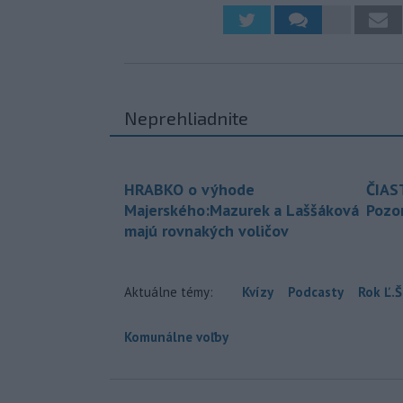
Neprehliadnite
HRABKO o výhode
ČIAS
Majerského:Mazurek a Laššáková
Pozor
majú rovnakých voličov
Aktuálne témy:
Kvízy
Podcasty
Rok Ľ.Š
Komunálne voľby