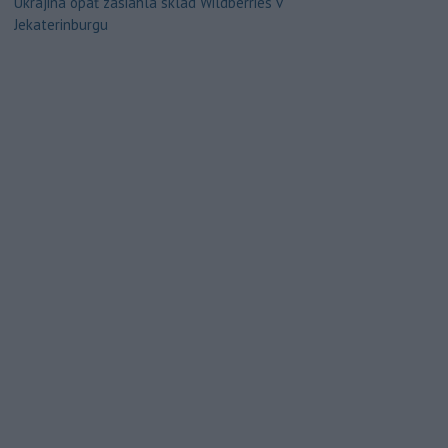
Ukrajina opäť zasiahla sklad Wildberries v
Jekaterinburgu