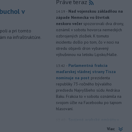
Práve teraz
buchol v
-
Nad vojenskou základňou na
14:19
západe Nemecka vo štvrtok
m
neskoro večer
spozorovali dva drony,
oznámil v sobotu hovorca nemeckých
poli a pri tomto
ozbrojených zložiek. K tomuto
ám na infraštruktúre.
incidentu došlo po tom, čo v noci na
stredu objavili dron vybavený
výbušninou na letisku Lipsko/Halle.
-
Parlamentná frakcia
13:42
maďarskej vládnej strany Tisza
nominuje na post
prezidenta
republiky 73-ročného bývalého
predsedu Najvyššieho súdu Andrása
Baku. Frakcia to v sobotu oznámila na
svojom účte na Facebooku po tajnom
hlasovaní.
-
Spojené arabské emiráty v
13:40
sobotu obvinili Irán z útoku na
Viac
tanker
patriaci ich štátnej spoločnosti