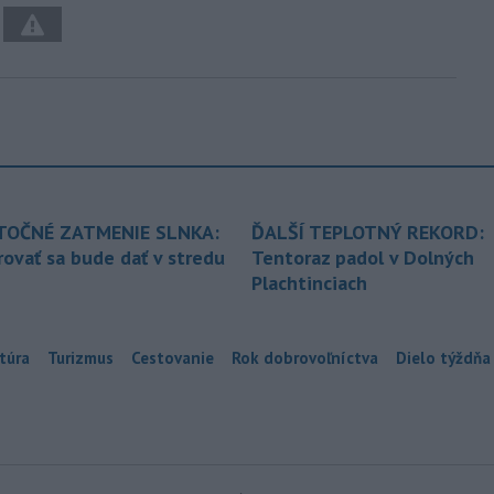
TOČNÉ ZATMENIE SLNKA:
ĎALŠÍ TEPLOTNÝ REKORD:
ovať sa bude dať v stredu
Tentoraz padol v Dolných
Plachtinciach
túra
Turizmus
Cestovanie
Rok dobrovoľníctva
Dielo týždňa