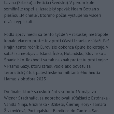
Lavina (Srbsko) a Felicia (Švédsko). V prvom kole
semifinále uspel aj izraelský spevák Noam Bettan s
piesňou „Michelle“, ktorého počas vystúpenia viacerí
diváci vypískali.
Podľa správ médií sa tento týždeň v rakúskej metropole
konalo viacero protestov proti účasti Izraela v súťaži. Päť
krajín tento ročník Eurovízie dokonca úplne bojkotuje. V
súťaži sa neobjavia Island, Írsko, Holandsko, Slovinsko a
Španielsko. Rozhodli sa tak na znak protestu proti vojne
v Pásme Gazy, ktorú Izrael vedie ako odvetu za
teroristický útok palestínskeho militantného hnutia
Hamas z októbra 2023.
Do finále, ktoré sa uskutoční v sobotu 16. mája vo
Wiener Stadthalle, sa neprebojovali súťažiaci z Estónska -
Vanilla Ninja, Gruzínska - Bzikebi, Čiernej Hory - Tamara
Živkovićová, Portugalska - Bandidos do Cante a San