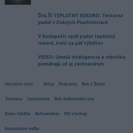
ĎALŠÍ TEPLOTNÝ REKORD: Tentoraz
padol v Dolných Plachtinciach
V Budapešti opäť padol teplotný
rekord, tretí za päť týždňov
VIDEO: Umelá inteligencia a robotika
pomáhajú už aj záchranárom
Aktuálne témy:
Kvízy
Podcasty
Rok Ľ.Štúra
Turizmus
Cestovanie
Rok dobrovoľníctva
Dielo týždňa
Referendum
MS v hokeji
Komunálne voľby