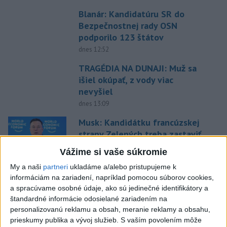
Blanár: Kandidatúru SR do
Bezpečnostnej rady OSN
podporilo 123 štátov
dnes 12:52
TRAGÉDIA NA DUNAJI: Muž sa
išiel okúpať, z vody viac
nevyšiel
dnes 13:09
Musk: Kandidátku francúzskej
strany Zelených treba zastaviť
dnes 14:28
Vážime si vaše súkromie
My a naši
partneri
ukladáme a/alebo pristupujeme k
VIDEO: Pri pamätníku Hartmuta
informáciám na zariadení, napríklad pomocou súborov cookies,
Tautza odhalili nové
a spracúvame osobné údaje, ako sú jedinečné identifikátory a
informačné tabule
štandardné informácie odosielané zariadením na
dnes 13:06
personalizovanú reklamu a obsah, meranie reklamy a obsahu,
prieskumy publika a vývoj služieb.
S vaším povolením môže
Tomáš: Takmer 200 domácností