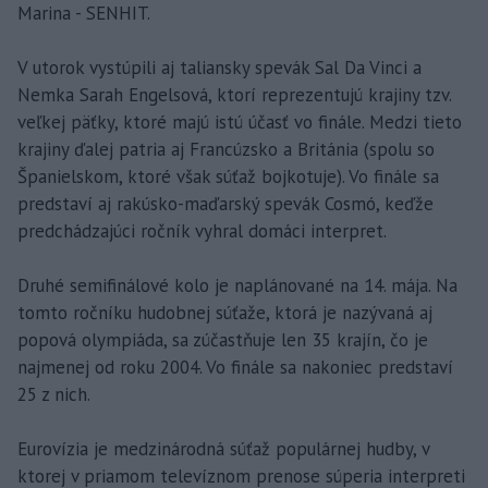
Marina - SENHIT.
V utorok vystúpili aj taliansky spevák Sal Da Vinci a
Nemka Sarah Engelsová, ktorí reprezentujú krajiny tzv.
veľkej päťky, ktoré majú istú účasť vo finále. Medzi tieto
krajiny ďalej patria aj Francúzsko a Británia (spolu so
Španielskom, ktoré však súťaž bojkotuje). Vo finále sa
predstaví aj rakúsko-maďarský spevák Cosmó, keďže
predchádzajúci ročník vyhral domáci interpret.
Druhé semifinálové kolo je naplánované na 14. mája. Na
tomto ročníku hudobnej súťaže, ktorá je nazývaná aj
popová olympiáda, sa zúčastňuje len 35 krajín, čo je
najmenej od roku 2004. Vo finále sa nakoniec predstaví
25 z nich.
Eurovízia je medzinárodná súťaž populárnej hudby, v
ktorej v priamom televíznom prenose súperia interpreti