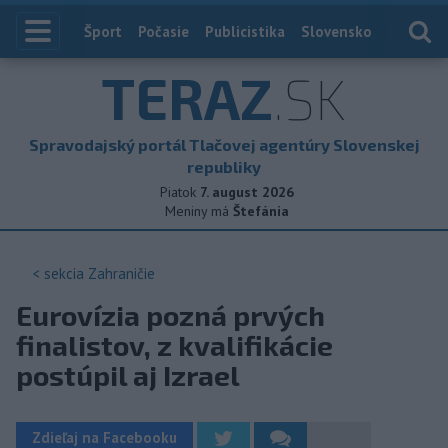
Index
Šport
Počasie
Publicistika
Slovensko
Zahranič
TERAZ
.SK
Spravodajský portál Tlačovej agentúry Slovenskej
republiky
Piatok
7. august 2026
Meniny má
Štefánia
< sekcia
Zahraničie
Eurovízia pozná prvých
finalistov, z kvalifikácie
postúpil aj Izrael
Zdieľaj na Facebooku