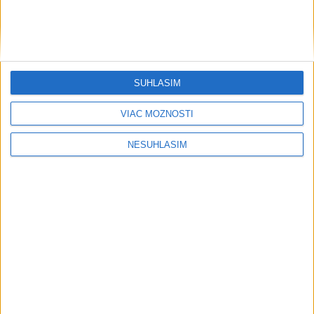
svetovej konkurencii je výborné
Šport
SÚHLASÍM
VIAC MOŽNOSTÍ
NESÚHLASÍM
....
....