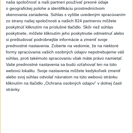
naša spoločnosť a naši partneri používať presné údaje
po búrkach dostane pomoc za
o geografickej polohe a identifikáciu prostredníctvom
250.000 eur
skenovania zariadenia. Súhlas s vyššie uvedeným spracúvaním
dnes 12:53
zo strany našej spoločnosti a našich 824 partnerov môžete
poskytnúť kliknutím na príslušné tlačidlo. Skôr než súhlas
Španielska polícia rozbila
poskytnete, môžete kliknutím jeho poskytnutie odmietnuť alebo
skupinu pašerákov a
si preštudovať podrobnejšie informácie a zmeniť svoje
prevádzačov
prednostné nastavenia.
Zoberte na vedomie, že na niektoré
dnes 12:39
formy spracúvania vašich osobných údajov nepotrebujeme váš
súhlas, proti takémuto spracovaniu však máte právo namietať.
Forsterovú čaká v Birminghame
Vaše prednostné nastavenia sa budú vzťahovať len na túto
opäť dvojboj, Volka piate ME
webovú lokalitu. Svoje nastavenia môžete kedykoľvek zmeniť
dnes 11:43
alebo svoj súhlas odvolať návratom na túto webovú stránku
kliknutím na tlačidlo „Ochrana osobných údajov“ v dolnej časti
Práve teraz
stránky.
-
Piatkový požiar v bratislavskej rafinérii Slovnaft je pod
15:21
kontrolou.
Príčina jeho vzniku bude predmetom vyšetrovania. Pre
TASR to potvrdil hovorca rafinérie Anton Molnár.
Viac
Videá a prenosy TASR TV