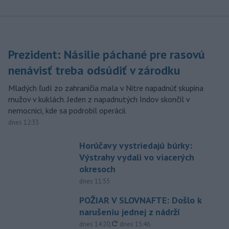
Prezident: Násilie páchané pre rasovú
nenávisť treba odsúdiť v zárodku
Mladých ľudí zo zahraničia mala v Nitre napadnúť skupina
mužov v kuklách. Jeden z napadnutých Indov skončil v
nemocnici, kde sa podrobil operácii.
dnes 12:33
Horúčavy vystriedajú búrky:
Výstrahy vydali vo viacerých
okresoch
dnes 11:55
POŽIAR V SLOVNAFTE: Došlo k
narušeniu jednej z nádrží
aktualizované
dnes 14:20
,
dnes 15:46