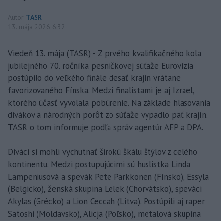
Autor
TASR
13. mája 2026 6:32
Viedeň 13. mája (TASR) - Z prvého kvalifikačného kola
jubilejného 70. ročníka pesničkovej súťaže Eurovízia
postúpilo do veľkého finále desať krajín vrátane
favorizovaného Fínska. Medzi finalistami je aj Izrael,
ktorého účasť vyvolala pobúrenie. Na základe hlasovania
divákov a národných porôt zo súťaže vypadlo päť krajín.
TASR o tom informuje podľa správ agentúr AFP a DPA.
Diváci si mohli vychutnať širokú škálu štýlov z celého
kontinentu. Medzi postupujúcimi sú huslistka Linda
Lampeniusová a spevák Pete Parkkonen (Fínsko), Essyla
(Belgicko), ženská skupina Lelek (Chorvátsko), speváci
Akylas (Grécko) a Lion Ceccah (Litva). Postúpili aj raper
Satoshi (Moldavsko), Alicja (Poľsko), metalová skupina