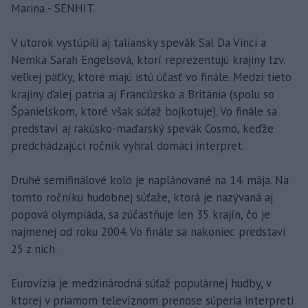
Marina - SENHIT.
V utorok vystúpili aj taliansky spevák Sal Da Vinci a
Nemka Sarah Engelsová, ktorí reprezentujú krajiny tzv.
veľkej päťky, ktoré majú istú účasť vo finále. Medzi tieto
krajiny ďalej patria aj Francúzsko a Británia (spolu so
Španielskom, ktoré však súťaž bojkotuje). Vo finále sa
predstaví aj rakúsko-maďarský spevák Cosmó, keďže
predchádzajúci ročník vyhral domáci interpret.
Druhé semifinálové kolo je naplánované na 14. mája. Na
tomto ročníku hudobnej súťaže, ktorá je nazývaná aj
popová olympiáda, sa zúčastňuje len 35 krajín, čo je
najmenej od roku 2004. Vo finále sa nakoniec predstaví
25 z nich.
Eurovízia je medzinárodná súťaž populárnej hudby, v
ktorej v priamom televíznom prenose súperia interpreti