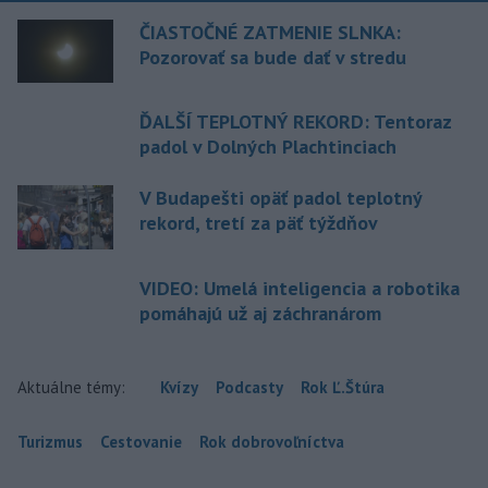
ČIASTOČNÉ ZATMENIE SLNKA:
Pozorovať sa bude dať v stredu
ĎALŠÍ TEPLOTNÝ REKORD: Tentoraz
padol v Dolných Plachtinciach
V Budapešti opäť padol teplotný
rekord, tretí za päť týždňov
VIDEO: Umelá inteligencia a robotika
pomáhajú už aj záchranárom
Aktuálne témy:
Kvízy
Podcasty
Rok Ľ.Štúra
Turizmus
Cestovanie
Rok dobrovoľníctva