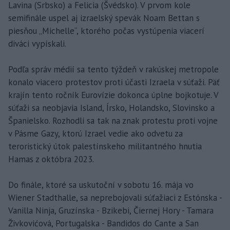
Lavina (Srbsko) a Felicia (Švédsko). V prvom kole
semifinále uspel aj izraelský spevák Noam Bettan s
piesňou „Michelle“, ktorého počas vystúpenia viacerí
diváci vypískali.
Podľa správ médií sa tento týždeň v rakúskej metropole
konalo viacero protestov proti účasti Izraela v súťaži. Päť
krajín tento ročník Eurovízie dokonca úplne bojkotuje. V
súťaži sa neobjavia Island, Írsko, Holandsko, Slovinsko a
Španielsko. Rozhodli sa tak na znak protestu proti vojne
v Pásme Gazy, ktorú Izrael vedie ako odvetu za
teroristický útok palestínskeho militantného hnutia
Hamas z októbra 2023.
Do finále, ktoré sa uskutoční v sobotu 16. mája vo
Wiener Stadthalle, sa neprebojovali súťažiaci z Estónska -
Vanilla Ninja, Gruzínska - Bzikebi, Čiernej Hory - Tamara
Živkovićová, Portugalska - Bandidos do Cante a San