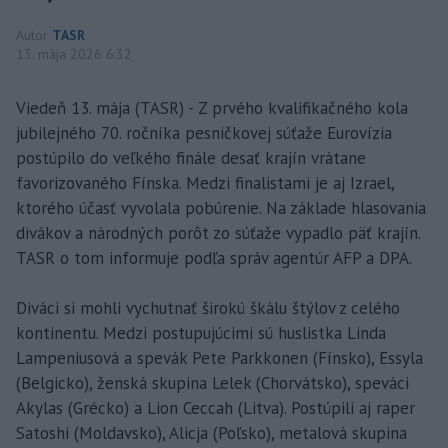
Autor
TASR
13. mája 2026 6:32
Viedeň 13. mája (TASR) - Z prvého kvalifikačného kola
jubilejného 70. ročníka pesničkovej súťaže Eurovízia
postúpilo do veľkého finále desať krajín vrátane
favorizovaného Fínska. Medzi finalistami je aj Izrael,
ktorého účasť vyvolala pobúrenie. Na základe hlasovania
divákov a národných porôt zo súťaže vypadlo päť krajín.
TASR o tom informuje podľa správ agentúr AFP a DPA.
Diváci si mohli vychutnať širokú škálu štýlov z celého
kontinentu. Medzi postupujúcimi sú huslistka Linda
Lampeniusová a spevák Pete Parkkonen (Fínsko), Essyla
(Belgicko), ženská skupina Lelek (Chorvátsko), speváci
Akylas (Grécko) a Lion Ceccah (Litva). Postúpili aj raper
Satoshi (Moldavsko), Alicja (Poľsko), metalová skupina