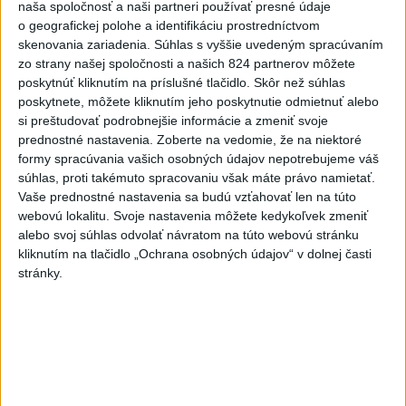
naša spoločnosť a naši partneri používať presné údaje
Blanár: Kandidatúru SR do
o geografickej polohe a identifikáciu prostredníctvom
Bezpečnostnej rady OSN
skenovania zariadenia. Súhlas s vyššie uvedeným spracúvaním
podporilo 123 štátov
zo strany našej spoločnosti a našich 824 partnerov môžete
dnes 12:52
poskytnúť kliknutím na príslušné tlačidlo. Skôr než súhlas
poskytnete, môžete kliknutím jeho poskytnutie odmietnuť alebo
TRAGÉDIA NA DUNAJI: Muž sa
si preštudovať podrobnejšie informácie a zmeniť svoje
išiel okúpať, z vody viac
prednostné nastavenia.
Zoberte na vedomie, že na niektoré
nevyšiel
formy spracúvania vašich osobných údajov nepotrebujeme váš
dnes 13:09
súhlas, proti takémuto spracovaniu však máte právo namietať.
Vaše prednostné nastavenia sa budú vzťahovať len na túto
VIDEO: Pri pamätníku Hartmuta
webovú lokalitu. Svoje nastavenia môžete kedykoľvek zmeniť
Tautza odhalili nové
alebo svoj súhlas odvolať návratom na túto webovú stránku
informačné tabule
kliknutím na tlačidlo „Ochrana osobných údajov“ v dolnej časti
dnes 13:06
stránky.
POŽIAR PRI BRATISLAVE:
Plamene pohltili skládku
odpadu
dnes 13:18
Tomaš: Takmer 200 domácností