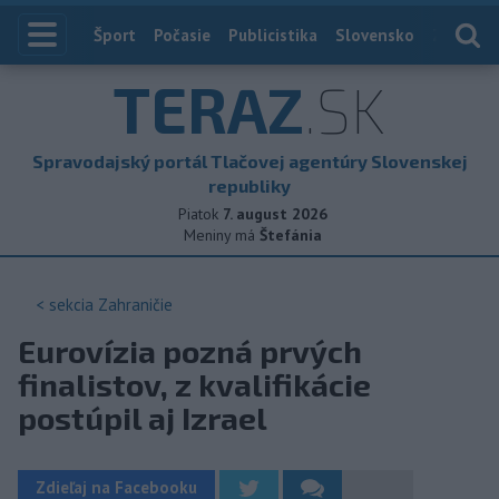
Index
Šport
Počasie
Publicistika
Slovensko
Zahranič
TERAZ
.SK
Spravodajský portál Tlačovej agentúry Slovenskej
republiky
Piatok
7. august 2026
Meniny má
Štefánia
< sekcia
Zahraničie
Eurovízia pozná prvých
finalistov, z kvalifikácie
postúpil aj Izrael
Zdieľaj na Facebooku