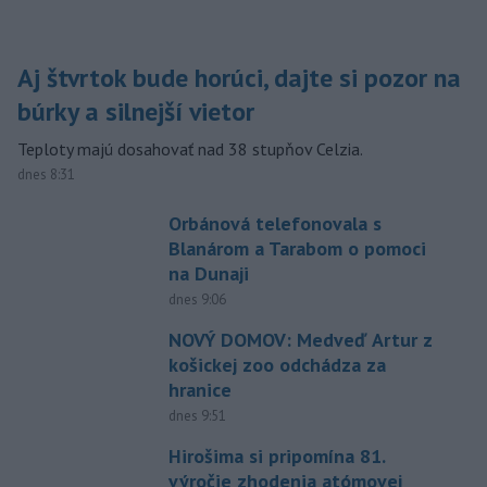
Aj štvrtok bude horúci, dajte si pozor na
búrky a silnejší vietor
Teploty majú dosahovať nad 38 stupňov Celzia.
dnes 8:31
Orbánová telefonovala s
Blanárom a Tarabom o pomoci
na Dunaji
dnes 9:06
NOVÝ DOMOV: Medveď Artur z
košickej zoo odchádza za
hranice
dnes 9:51
Hirošima si pripomína 81.
výročie zhodenia atómovej