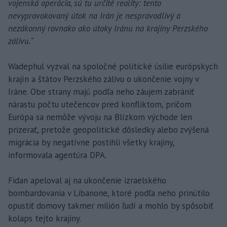
vojenská operácia, sú tu určité reality: tento
nevyprovokovaný útok na Irán je nespravodlivý a
nezákonný rovnako ako útoky Iránu na krajiny Perzského
zálivu.“
Wadephul vyzval na spoločné politické úsilie európskych
krajín a štátov Perzského zálivu o ukončenie vojny v
Iráne. Obe strany majú podľa neho záujem zabrániť
nárastu počtu utečencov pred konfliktom, pričom
Európa sa nemôže vývoju na Blízkom východe len
prizerať, pretože geopolitické dôsledky alebo zvýšená
migrácia by negatívne postihli všetky krajiny,
informovala agentúra DPA.
Fidan apeloval aj na ukončenie izraelského
bombardovania v Libanone, ktoré podľa neho prinútilo
opustiť domovy takmer milión ľudí a mohlo by spôsobiť
kolaps tejto krajiny.