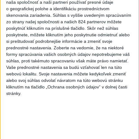
naša spoločnosť a naši partneri používať presné údaje
o geografickej polohe a identifikáciu prostredníctvom
FIFA sa ospravedlnila za plán s
skenovania zariadenia. Súhlas s vyššie uvedeným spracúvaním
podielmi, no podporila
zo strany našej spoločnosti a našich 824 partnerov môžete
Infantina
poskytnúť kliknutím na príslušné tlačidlo. Skôr než súhlas
aktualizované
dnes 6:47
,
dnes 7:10
poskytnete, môžete kliknutím jeho poskytnutie odmietnuť alebo
si preštudovať podrobnejšie informácie a zmeniť svoje
Slováci na Hlinka Gretzky Cupe
prednostné nastavenia.
Zoberte na vedomie, že na niektoré
zdolali Švajčiarov 6:2, sú v
formy spracúvania vašich osobných údajov nepotrebujeme váš
semifinále
súhlas, proti takémuto spracovaniu však máte právo namietať.
aktualizované
dnes 6:01
,
dnes 9:45
Vaše prednostné nastavenia sa budú vzťahovať len na túto
webovú lokalitu. Svoje nastavenia môžete kedykoľvek zmeniť
Práve teraz
alebo svoj súhlas odvolať návratom na túto webovú stránku
kliknutím na tlačidlo „Ochrana osobných údajov“ v dolnej časti
-
Väčšina Poliakov po roku vo funkcii hodnotí pôsobenie
09:52
stránky.
prezidenta Karola Nawrockého pozitívne.
Viac
Videá a prenosy TASR TV
TK Ministra spravodlivosti SR B.
Suska