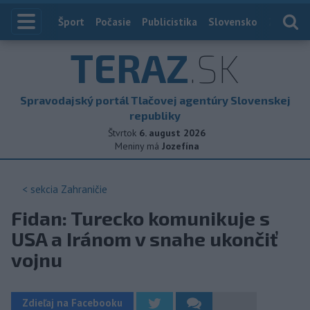
Index
Šport
Počasie
Publicistika
Slovensko
Zahranič
TERAZ
.SK
Spravodajský portál Tlačovej agentúry Slovenskej
republiky
Štvrtok
6. august 2026
Meniny má
Jozefína
< sekcia
Zahraničie
Fidan: Turecko komunikuje s
USA a Iránom v snahe ukončiť
vojnu
Zdieľaj na Facebooku