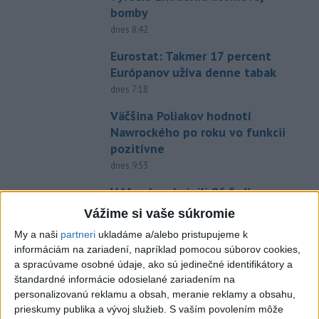
bomby
dnes 8:42
Eurostat: Takmer 17 percent
Európanov užíva denne tabak
dnes 7:18
Väčšina Poliakov hodnotí
Nawrockého po roku vo funkcii
pozitívne
dnes 9:53
V Maroku obvinili 86 ľudí v
súvislosti s migračnou krízou v
Vážime si vaše súkromie
Ceute
My a naši
partneri
ukladáme a/alebo pristupujeme k
dnes 8:48
informáciám na zariadení, napríklad pomocou súborov cookies,
a spracúvame osobné údaje, ako sú jedinečné identifikátory a
NOČNÝ ÚTOK: Rusko tvrdí, že
štandardné informácie odosielané zariadením na
zostrelilo 605 ukrajinských
personalizovanú reklamu a obsah, meranie reklamy a obsahu,
dronov
prieskumy publika a vývoj služieb.
S vaším povolením môže
dnes 9:37