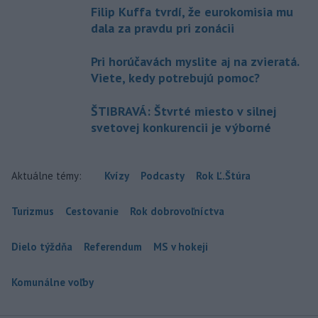
Filip Kuffa tvrdí, že eurokomisia mu
dala za pravdu pri zonácii
Pri horúčavách myslite aj na zvieratá.
Viete, kedy potrebujú pomoc?
ŠTIBRAVÁ: Štvrté miesto v silnej
svetovej konkurencii je výborné
Aktuálne témy:
Kvízy
Podcasty
Rok Ľ.Štúra
Turizmus
Cestovanie
Rok dobrovoľníctva
Dielo týždňa
Referendum
MS v hokeji
Komunálne voľby