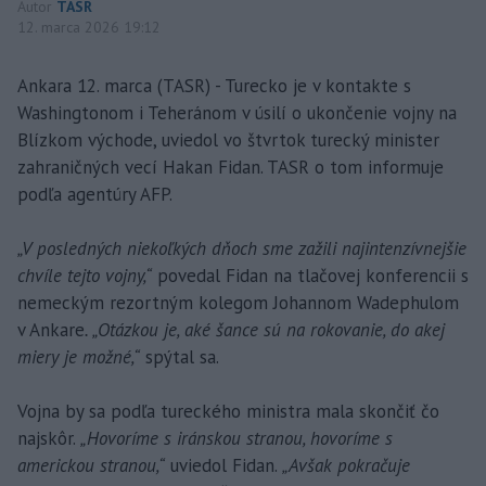
Autor
TASR
12. marca 2026 19:12
Ankara 12. marca (TASR) - Turecko je v kontakte s
Washingtonom i Teheránom v úsilí o ukončenie vojny na
Blízkom východe, uviedol vo štvrtok turecký minister
zahraničných vecí Hakan Fidan. TASR o tom informuje
podľa agentúry AFP.
„V posledných niekoľkých dňoch sme zažili najintenzívnejšie
chvíle tejto vojny,“
povedal Fidan na tlačovej konferencii s
nemeckým rezortným kolegom Johannom Wadephulom
v Ankare
. „Otázkou je, aké šance sú na rokovanie, do akej
miery je možné,“
spýtal sa.
Vojna by sa podľa tureckého ministra mala skončiť čo
najskôr.
„Hovoríme s iránskou stranou, hovoríme s
americkou stranou,“
uviedol Fidan.
„Avšak pokračuje