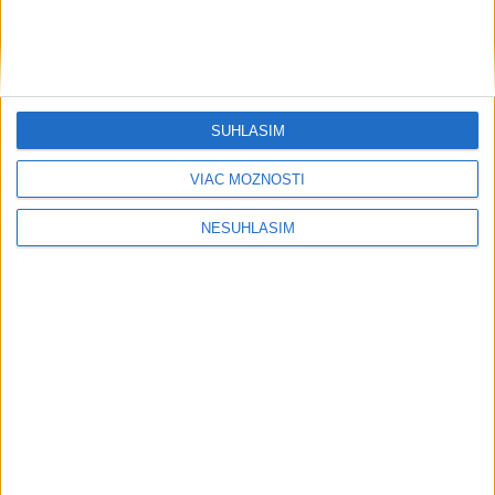
....
SÚHLASÍM
VIAC MOŽNOSTÍ
NESÚHLASÍM
....